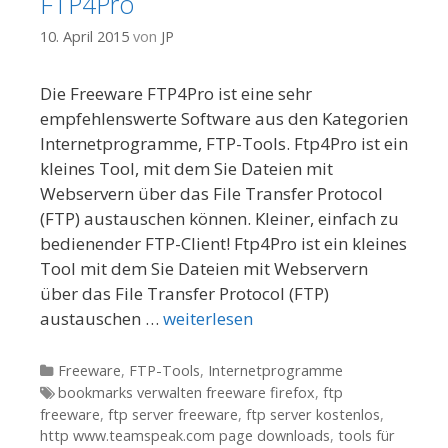
FTP4Pro
10. April 2015
von
JP
Die Freeware FTP4Pro ist eine sehr
empfehlenswerte Software aus den Kategorien
Internetprogramme, FTP-Tools. Ftp4Pro ist ein
kleines Tool, mit dem Sie Dateien mit
Webservern über das File Transfer Protocol
(FTP) austauschen können. Kleiner, einfach zu
bedienender FTP-Client! Ftp4Pro ist ein kleines
Tool mit dem Sie Dateien mit Webservern
über das File Transfer Protocol (FTP)
austauschen …
weiterlesen
Kategorien
Freeware
,
FTP-Tools
,
Internetprogramme
Tags
bookmarks verwalten freeware firefox
,
ftp
freeware
,
ftp server freeware
,
ftp server kostenlos
,
http www.teamspeak.com page downloads
,
tools für