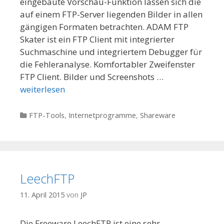
eingebaute Vorschau-Funktion lassen sich die
auf einem FTP-Server liegenden Bilder in allen
gängigen Formaten betrachten. ADAM FTP
Skater ist ein FTP Client mit integrierter
Suchmaschine und integriertem Debugger für
die Fehleranalyse. Komfortabler Zweifenster
FTP Client. Bilder und Screenshots …
weiterlesen
Kategorien
FTP-Tools
,
Internetprogramme
,
Shareware
LeechFTP
11. April 2015
von
JP
Die Freeware LeechFTP ist eine sehr