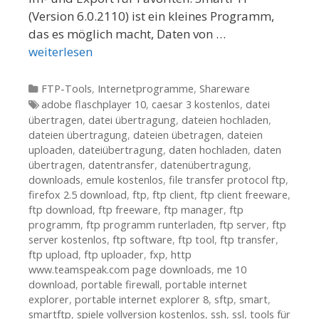
(Version 6.0.2110) ist ein kleines Programm,
das es möglich macht, Daten von …
weiterlesen
Kategorien
FTP-Tools
,
Internetprogramme
,
Shareware
Tags
adobe flaschplayer 10
,
caesar 3 kostenlos
,
datei
übertragen
,
datei übertragung
,
dateien hochladen
,
dateien übertragung
,
dateien übetragen
,
dateien
uploaden
,
dateiübertragung
,
daten hochladen
,
daten
übertragen
,
datentransfer
,
datenübertragung
,
downloads
,
emule kostenlos
,
file transfer protocol ftp
,
firefox 2.5 download
,
ftp
,
ftp client
,
ftp client freeware
,
ftp download
,
ftp freeware
,
ftp manager
,
ftp
programm
,
ftp programm runterladen
,
ftp server
,
ftp
server kostenlos
,
ftp software
,
ftp tool
,
ftp transfer
,
ftp upload
,
ftp uploader
,
fxp
,
http
www.teamspeak.com page downloads
,
me 10
download
,
portable firewall
,
portable internet
explorer
,
portable internet explorer 8
,
sftp
,
smart
,
smartftp
,
spiele vollversion kostenlos
,
ssh
,
ssl
,
tools für