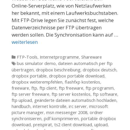
Online-Serverplatz, wie von Netzlaufwerken
her bekannt, mit einem Laufwerksbuchstaben.
Mit FTP-Drive legen Sie zunächst fest, welche
Datenverzeichnisse per FTP übertragen
werden sollen. Die Synchronisation kann auf …
weiterlesen
Kategorien
FTP-Tools
,
Internetprogramme
,
Shareware
Tags
bus simulator demo
,
dateien automatisch per ftp
übertragen
,
dropbox beschreibung
,
dropbox deutsch
,
dropbox portable
,
dropbox portable download
,
dropbox weiterempfehlen
,
flashfxp kostenlos
,
freeware
,
ftp
,
ftp client
,
ftp freeware
,
ftp programm
,
ftp server freeware
,
ftp server kostenlos
,
ftp software
,
ftp upload
,
geänderte dateien automatisch hochladen
,
handbuch
,
internet kontrolle
,
irc server
,
microsoft
picture manager
,
msn messenger 2008
,
ordner
synchronisieren
,
pdf komprimieren
,
portable dropbox
download
,
preispirat
,
ts2 client download
,
upload
,