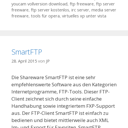
youcam vollversion download
,
ftp freeware
,
ftp server
freeware
,
ftp server kostenlos
,
irc server
,
media server
freeware
,
tools für opera
,
virtuelles xp unter vista
SmartFTP
28. April 2015
von
JP
Die Shareware SmartFTP ist eine sehr
empfehlenswerte Software aus den Kategorien
Internetprogramme, FTP-Tools. Dieser FTP-
Client zeichnet sich durch seine einfache
Handhabung sowie integriertem FXP-Support
aus. Der FTP-Client SmartFTP ist einfach zu
bedienen und bietet mittlerweile auch XML
Im- und Export für Favoriten. SmartFTP