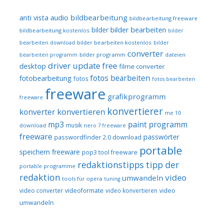
audio
bildbearbeitung
anti vista
bildbearbeitung freeware
bilder bearbeiten
bilder
bildbearbeitung kostenlos
bilder
bilder bearbeiten kostenlos
bearbeiten download
bilder
converter
bilder programm
dateien
bearbeiten programm
driver update free
desktop
filme converter
fotos bearbeiten
fotobearbeitung
fotos
fotos bearbeiten
freeware
grafikprogramm
freeware
konvertierer
konvertieren
konverter
me 10
mp3
paint programm
musik
download
nero 7 freeware
freeware
passwörter
passwordfinder 2.0 download
portable
speichern freeware
pop3 tool freeware
redaktionstipps
tipp der
portable programme
redaktion
video
umwandeln
tools für opera
tuning
video converter
videoformate
video konvertieren
video
umwandeln