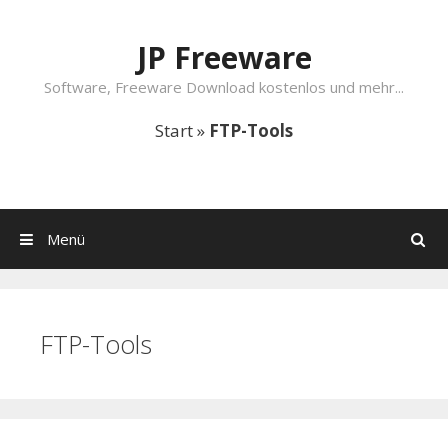
Springe zum Inhalt
JP Freeware
Software, Freeware Download kostenlos und mehr...
Start
»
FTP-Tools
Menü
Suchen
FTP-Tools