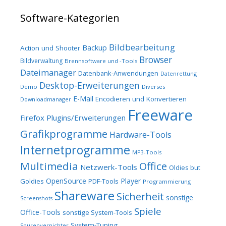
Software-Kategorien
Bildbearbeitung
Backup
Action und Shooter
Browser
Bildverwaltung
Brennsoftware und -Tools
Dateimanager
Datenbank-Anwendungen
Datenrettung
Desktop-Erweiterungen
Demo
Diverses
E-Mail
Encodieren und Konvertieren
Downloadmanager
Freeware
Firefox Plugins/Erweiterungen
Grafikprogramme
Hardware-Tools
Internetprogramme
MP3-Tools
Multimedia
Office
Netzwerk-Tools
Oldies but
OpenSource
Player
Goldies
PDF-Tools
Programmierung
Shareware
Sicherheit
sonstige
Screenshots
Spiele
Office-Tools
sonstige System-Tools
System-Tuning
Spurenvernichter