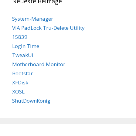
Neueste Beiträge
System-Manager
VIA PadLock Tru-Delete Utility
15839
LogIn Time
TweakUI
Motherboard Monitor
Bootstar
XFDisk
XOSL
ShutDownKönig