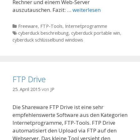
Rechner und einem Web-Server
auszutauschen. Fazit: …
weiterlesen
Kategorien
Freeware
,
FTP-Tools
,
Internetprogramme
Tags
cyberduck beschreibung
,
cyberduck portable win
,
cyberduck schlüsselbund windows
FTP Drive
25. April 2015
von
JP
Die Shareware FTP Drive ist eine sehr
empfehlenswerte Software aus den Kategorien
Internetprogramme, FTP-Tools. FTP Drive
automatisiert den Upload via FTP auf den
Webserver. Das kleine Tool versieht den