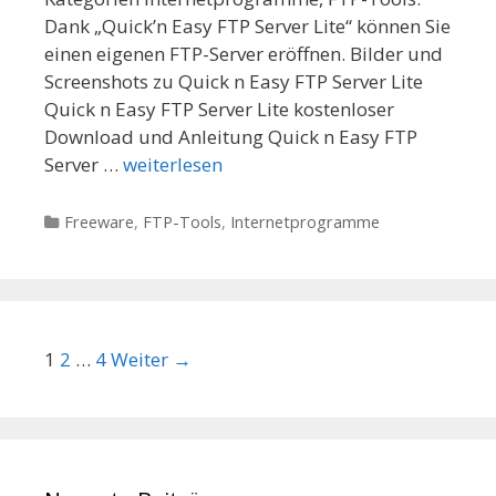
Dank „Quick’n Easy FTP Server Lite“ können Sie
einen eigenen FTP-Server eröffnen. Bilder und
Screenshots zu Quick n Easy FTP Server Lite
Quick n Easy FTP Server Lite kostenloser
Download und Anleitung Quick n Easy FTP
Server …
weiterlesen
Kategorien
Freeware
,
FTP-Tools
,
Internetprogramme
Beitrags-Navigation
1
2
…
4
Weiter →