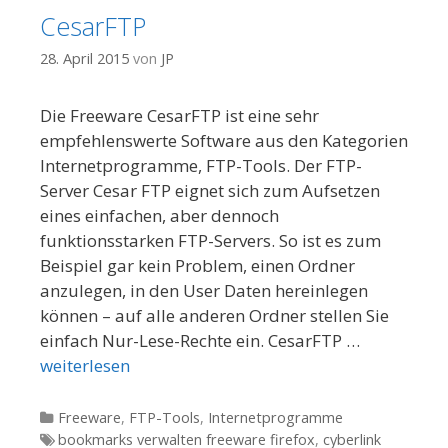
CesarFTP
28. April 2015
von
JP
Die Freeware CesarFTP ist eine sehr
empfehlenswerte Software aus den Kategorien
Internetprogramme, FTP-Tools. Der FTP-
Server Cesar FTP eignet sich zum Aufsetzen
eines einfachen, aber dennoch
funktionsstarken FTP-Servers. So ist es zum
Beispiel gar kein Problem, einen Ordner
anzulegen, in den User Daten hereinlegen
können – auf alle anderen Ordner stellen Sie
einfach Nur-Lese-Rechte ein. CesarFTP …
weiterlesen
Kategorien
Freeware
,
FTP-Tools
,
Internetprogramme
Tags
bookmarks verwalten freeware firefox
,
cyberlink