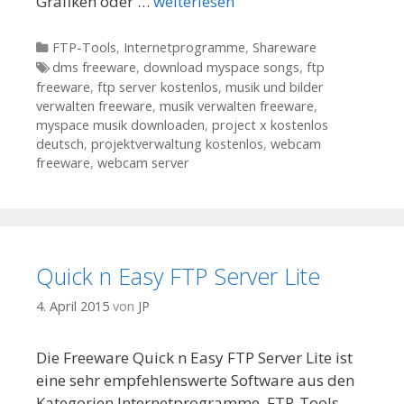
Grafiken oder …
weiterlesen
Kategorien
FTP-Tools
,
Internetprogramme
,
Shareware
Tags
dms freeware
,
download myspace songs
,
ftp
freeware
,
ftp server kostenlos
,
musik und bilder
verwalten freeware
,
musik verwalten freeware
,
myspace musik downloaden
,
project x kostenlos
deutsch
,
projektverwaltung kostenlos
,
webcam
freeware
,
webcam server
Quick n Easy FTP Server Lite
4. April 2015
von
JP
Die Freeware Quick n Easy FTP Server Lite ist
eine sehr empfehlenswerte Software aus den
Kategorien Internetprogramme, FTP-Tools.