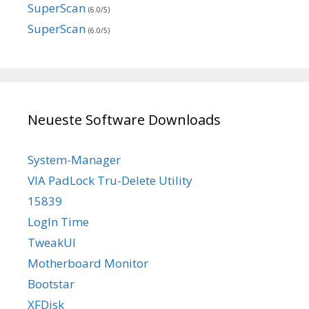
SuperScan
(6.0/5)
SuperScan
(6.0/5)
Neueste Software Downloads
System-Manager
VIA PadLock Tru-Delete Utility
15839
LogIn Time
TweakUI
Motherboard Monitor
Bootstar
XFDisk