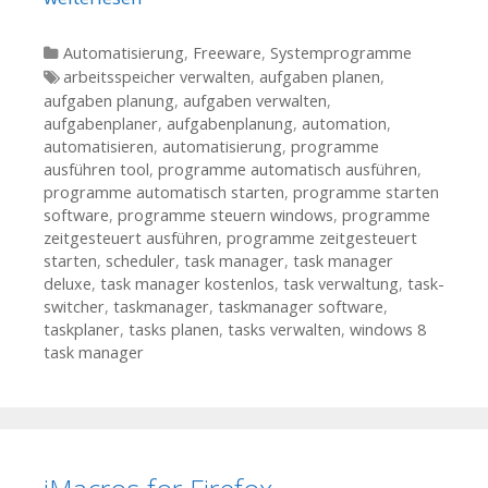
Kategorien
Automatisierung
,
Freeware
,
Systemprogramme
Tags
arbeitsspeicher verwalten
,
aufgaben planen
,
aufgaben planung
,
aufgaben verwalten
,
aufgabenplaner
,
aufgabenplanung
,
automation
,
automatisieren
,
automatisierung
,
programme
ausführen tool
,
programme automatisch ausführen
,
programme automatisch starten
,
programme starten
software
,
programme steuern windows
,
programme
zeitgesteuert ausführen
,
programme zeitgesteuert
starten
,
scheduler
,
task manager
,
task manager
deluxe
,
task manager kostenlos
,
task verwaltung
,
task-
switcher
,
taskmanager
,
taskmanager software
,
taskplaner
,
tasks planen
,
tasks verwalten
,
windows 8
task manager