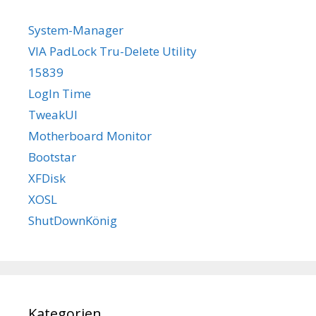
System-Manager
VIA PadLock Tru-Delete Utility
15839
LogIn Time
TweakUI
Motherboard Monitor
Bootstar
XFDisk
XOSL
ShutDownKönig
Kategorien