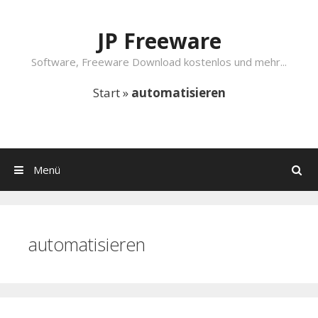
Springe zum Inhalt
JP Freeware
Software, Freeware Download kostenlos und mehr...
Start
»
automatisieren
Menü
Suchen
automatisieren