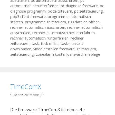
abschalten
,
pc automatisch ausschalten
,
pc
automatisch herunterfahren
,
pc diagnose freeware
,
pc
diagnose programm
,
pc zeitsteuern
,
pc zeitsteuerung
,
pop3 client freeware
,
programme automatisch
starten
,
programme zeitsteuern
,
r00 dateien öffnen
,
rechner automatisch abschalten
,
rechner automatisch
ausschalten
,
rechner automatisch herunterfahren
,
rechner automatisch runterfahren
,
rechner
zeitsteuern
,
task
,
task office
,
tasks
,
unrarit
downloaden
,
video erstellen freeware
,
zeitsteuern
,
zeitsteuerung
,
zonealarm kostenlos
,
zwischenablage
TimeComX
9. März 2015
von
JP
Die Freeware TimeComX ist eine sehr