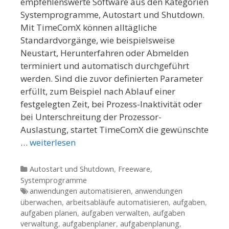
empfehlenswerte Software aus den Kategorien
Systemprogramme, Autostart und Shutdown.
Mit TimeComX können alltägliche
Standardvorgänge, wie beispielsweise
Neustart, Herunterfahren oder Abmelden
terminiert und automatisch durchgeführt
werden. Sind die zuvor definierten Parameter
erfüllt, zum Beispiel nach Ablauf einer
festgelegten Zeit, bei Prozess-Inaktivität oder
bei Unterschreitung der Prozessor-
Auslastung, startet TimeComX die gewünschte
…
weiterlesen
Kategorien
Autostart und Shutdown
,
Freeware
,
Systemprogramme
Tags
anwendungen automatisieren
,
anwendungen
überwachen
,
arbeitsabläufe automatisieren
,
aufgaben
,
aufgaben planen
,
aufgaben verwalten
,
aufgaben
verwaltung
,
aufgabenplaner
,
aufgabenplanung
,