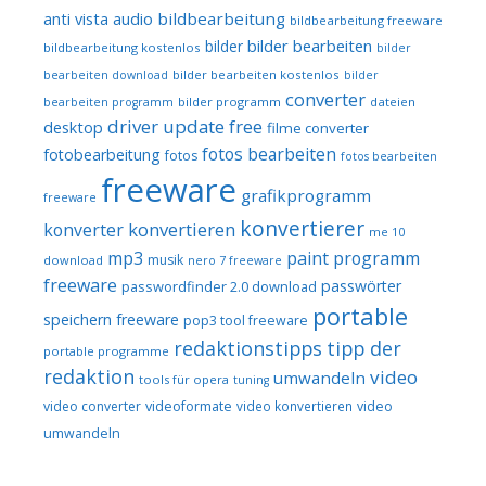
audio
bildbearbeitung
anti vista
bildbearbeitung freeware
bilder bearbeiten
bilder
bildbearbeitung kostenlos
bilder
bilder bearbeiten kostenlos
bearbeiten download
bilder
converter
bilder programm
dateien
bearbeiten programm
driver update free
desktop
filme converter
fotos bearbeiten
fotobearbeitung
fotos
fotos bearbeiten
freeware
grafikprogramm
freeware
konvertierer
konvertieren
konverter
me 10
mp3
paint programm
musik
download
nero 7 freeware
freeware
passwörter
passwordfinder 2.0 download
portable
speichern freeware
pop3 tool freeware
redaktionstipps
tipp der
portable programme
redaktion
video
umwandeln
tools für opera
tuning
video converter
videoformate
video konvertieren
video
umwandeln