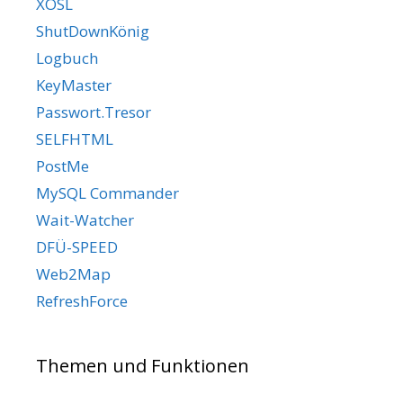
XOSL
ShutDownKönig
Logbuch
KeyMaster
Passwort.Tresor
SELFHTML
PostMe
MySQL Commander
Wait-Watcher
DFÜ-SPEED
Web2Map
RefreshForce
Themen und Funktionen