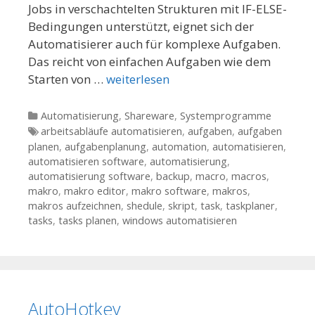
Jobs in verschachtelten Strukturen mit IF-ELSE-
Bedingungen unterstützt, eignet sich der
Automatisierer auch für komplexe Aufgaben.
Das reicht von einfachen Aufgaben wie dem
Starten von …
weiterlesen
Kategorien
Automatisierung
,
Shareware
,
Systemprogramme
Tags
arbeitsabläufe automatisieren
,
aufgaben
,
aufgaben
planen
,
aufgabenplanung
,
automation
,
automatisieren
,
automatisieren software
,
automatisierung
,
automatisierung software
,
backup
,
macro
,
macros
,
makro
,
makro editor
,
makro software
,
makros
,
makros aufzeichnen
,
shedule
,
skript
,
task
,
taskplaner
,
tasks
,
tasks planen
,
windows automatisieren
AutoHotkey