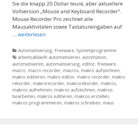
Sie die knapp 20 Dollar teure, aber aktuellere
Vollversion „Mouse and Keyboard Recorder“.
Mouse Recorder Pro zeichnet alle
Mausaktivitäten sowie Tastatureingaben auf
…
weiterlesen
Kategorien
Automatisierung
,
Freeware
,
Systemprogramme
Tags
arbeitsabläufe automatisieren
,
automation
,
automatisieren
,
automatisierung
,
editor
,
freeware
,
macro
,
macro recorder
,
macros
,
makro aufzeichnen
,
makro editieren
,
makro editor
,
makro recorder
,
makro
rekorder
,
makrorecorder
,
makrorekorder
,
makros
,
makros aufnehmen
,
makros aufzeichnen
,
makros
bearbeiten
,
makros editieren
,
makros erstellen
,
makros programmieren
,
makros schreiben
,
maus