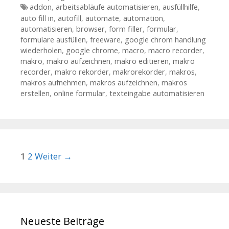
Tags
addon
,
arbeitsabläufe automatisieren
,
ausfüllhilfe
,
auto fill in
,
autofill
,
automate
,
automation
,
automatisieren
,
browser
,
form filler
,
formular
,
formulare ausfüllen
,
freeware
,
google chrom handlung
wiederholen
,
google chrome
,
macro
,
macro recorder
,
makro
,
makro aufzeichnen
,
makro editieren
,
makro
recorder
,
makro rekorder
,
makrorekorder
,
makros
,
makros aufnehmen
,
makros aufzeichnen
,
makros
erstellen
,
online formular
,
texteingabe automatisieren
Beitrags-Navigation
1
2
Weiter →
Neueste Beiträge