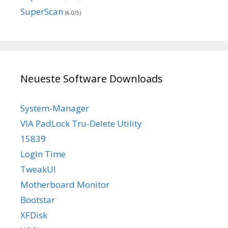
SuperScan
(6.0/5)
Neueste Software Downloads
System-Manager
VIA PadLock Tru-Delete Utility
15839
LogIn Time
TweakUI
Motherboard Monitor
Bootstar
XFDisk