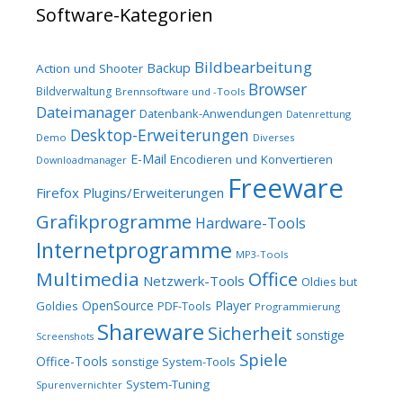
Software-Kategorien
Bildbearbeitung
Backup
Action und Shooter
Browser
Bildverwaltung
Brennsoftware und -Tools
Dateimanager
Datenbank-Anwendungen
Datenrettung
Desktop-Erweiterungen
Demo
Diverses
E-Mail
Encodieren und Konvertieren
Downloadmanager
Freeware
Firefox Plugins/Erweiterungen
Grafikprogramme
Hardware-Tools
Internetprogramme
MP3-Tools
Multimedia
Office
Netzwerk-Tools
Oldies but
OpenSource
Player
Goldies
PDF-Tools
Programmierung
Shareware
Sicherheit
sonstige
Screenshots
Spiele
Office-Tools
sonstige System-Tools
System-Tuning
Spurenvernichter