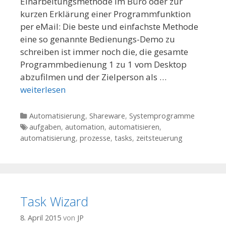
Einarbeitungsmethode im Büro oder zur
kurzen Erklärung einer Programmfunktion
per eMail: Die beste und einfachste Methode
eine so genannte Bedienungs-Demo zu
schreiben ist immer noch die, die gesamte
Programmbedienung 1 zu 1 vom Desktop
abzufilmen und der Zielperson als …
weiterlesen
Kategorien
Automatisierung
,
Shareware
,
Systemprogramme
Tags
aufgaben
,
automation
,
automatisieren
,
automatisierung
,
prozesse
,
tasks
,
zeitsteuerung
Task Wizard
8. April 2015
von
JP