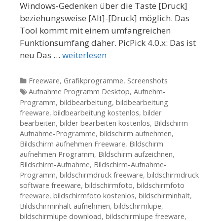
Windows-Gedenken über die Taste [Druck]
beziehungsweise [Alt]-[Druck] möglich. Das
Tool kommt mit einem umfangreichen
Funktionsumfang daher. PicPick 4.0.x: Das ist
neu Das …
weiterlesen
Kategorien
Freeware
,
Grafikprogramme
,
Screenshots
Tags
Aufnahme Programm Desktop
,
Aufnehm-
Programm
,
bildbearbeitung
,
bildbearbeitung
freeware
,
bildbearbeitung kostenlos
,
bilder
bearbeiten
,
bilder bearbeiten kostenlos
,
Bildschirm
Aufnahme-Programme
,
bildschirm aufnehmen
,
Bildschirm aufnehmen Freeware
,
Bildschirm
aufnehmen Programm
,
Bildschirm aufzeichnen
,
Bildschirm-Aufnahme
,
Bildschirm-Aufnahme-
Programm
,
bildschirmdruck freeware
,
bildschirmdruck
software freeware
,
bildschirmfoto
,
bildschirmfoto
freeware
,
bildschirmfoto kostenlos
,
bildschirminhalt
,
Bildschirminhalt aufnehmen
,
bildschirmlupe
,
bildschirmlupe download
,
bildschirmlupe freeware
,