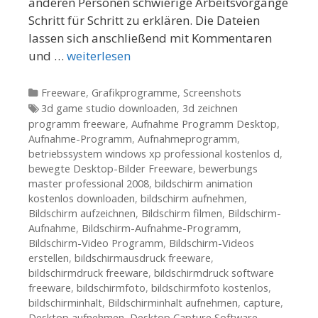
anderen Personen schwierige Arbeitsvorgänge
Schritt für Schritt zu erklären. Die Dateien
lassen sich anschließend mit Kommentaren
und …
weiterlesen
Kategorien
Freeware
,
Grafikprogramme
,
Screenshots
Tags
3d game studio downloaden
,
3d zeichnen
programm freeware
,
Aufnahme Programm Desktop
,
Aufnahme-Programm
,
Aufnahmeprogramm
,
betriebssystem windows xp professional kostenlos d
,
bewegte Desktop-Bilder Freeware
,
bewerbungs
master professional 2008
,
bildschirm animation
kostenlos downloaden
,
bildschirm aufnehmen
,
Bildschirm aufzeichnen
,
Bildschirm filmen
,
Bildschirm-
Aufnahme
,
Bildschirm-Aufnahme-Programm
,
Bildschirm-Video Programm
,
Bildschirm-Videos
erstellen
,
bildschirmausdruck freeware
,
bildschirmdruck freeware
,
bildschirmdruck software
freeware
,
bildschirmfoto
,
bildschirmfoto kostenlos
,
bildschirminhalt
,
Bildschirminhalt aufnehmen
,
capture
,
Desktop aufnehmen
,
Desktop Capture Software
,