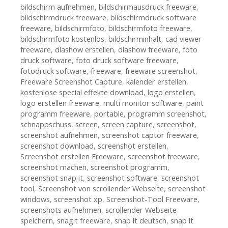
bildschirm aufnehmen
,
bildschirmausdruck freeware
,
bildschirmdruck freeware
,
bildschirmdruck software
freeware
,
bildschirmfoto
,
bildschirmfoto freeware
,
bildschirmfoto kostenlos
,
bildschirminhalt
,
cad viewer
freeware
,
diashow erstellen
,
diashow freeware
,
foto
druck software
,
foto druck software freeware
,
fotodruck software
,
freeware
,
freeware screenshot
,
Freeware Screenshot Capture
,
kalender erstellen
,
kostenlose special effekte download
,
logo erstellen
,
logo erstellen freeware
,
multi monitor software
,
paint
programm freeware
,
portable
,
programm screenshot
,
schnappschuss
,
screen
,
screen capture
,
screenshot
,
screenshot aufnehmen
,
screenshot captor freeware
,
screenshot download
,
screenshot erstellen
,
Screenshot erstellen Freeware
,
screenshot freeware
,
screenshot machen
,
screenshot programm
,
screenshot snap it
,
screenshot software
,
screenshot
tool
,
Screenshot von scrollender Webseite
,
screenshot
windows
,
screenshot xp
,
Screenshot-Tool Freeware
,
screenshots aufnehmen
,
scrollender Webseite
speichern
,
snagit freeware
,
snap it deutsch
,
snap it