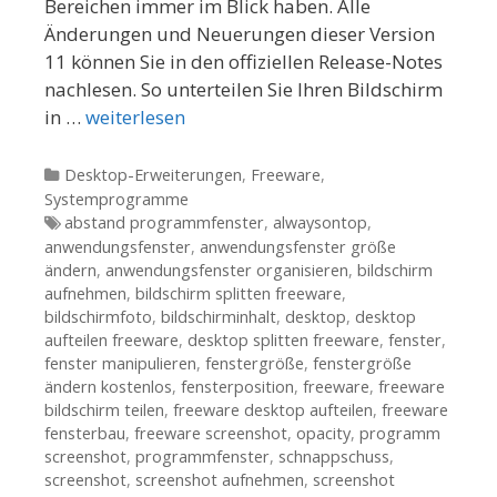
Bereichen immer im Blick haben. Alle
Änderungen und Neuerungen dieser Version
11 können Sie in den offiziellen Release-Notes
nachlesen. So unterteilen Sie Ihren Bildschirm
in …
weiterlesen
Kategorien
Desktop-Erweiterungen
,
Freeware
,
Systemprogramme
Tags
abstand programmfenster
,
alwaysontop
,
anwendungsfenster
,
anwendungsfenster größe
ändern
,
anwendungsfenster organisieren
,
bildschirm
aufnehmen
,
bildschirm splitten freeware
,
bildschirmfoto
,
bildschirminhalt
,
desktop
,
desktop
aufteilen freeware
,
desktop splitten freeware
,
fenster
,
fenster manipulieren
,
fenstergröße
,
fenstergröße
ändern kostenlos
,
fensterposition
,
freeware
,
freeware
bildschirm teilen
,
freeware desktop aufteilen
,
freeware
fensterbau
,
freeware screenshot
,
opacity
,
programm
screenshot
,
programmfenster
,
schnappschuss
,
screenshot
,
screenshot aufnehmen
,
screenshot