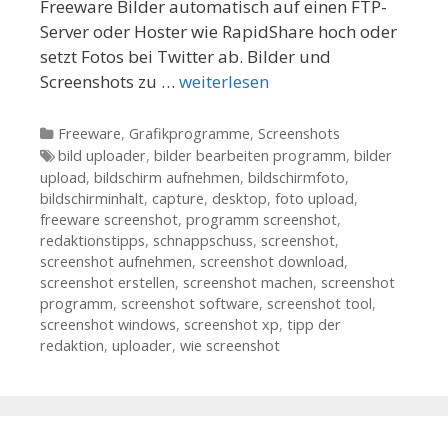
Freeware Bilder automatisch auf einen FTP-
Server oder Hoster wie RapidShare hoch oder
setzt Fotos bei Twitter ab. Bilder und
Screenshots zu …
weiterlesen
Kategorien
Freeware
,
Grafikprogramme
,
Screenshots
Tags
bild uploader
,
bilder bearbeiten programm
,
bilder
upload
,
bildschirm aufnehmen
,
bildschirmfoto
,
bildschirminhalt
,
capture
,
desktop
,
foto upload
,
freeware screenshot
,
programm screenshot
,
redaktionstipps
,
schnappschuss
,
screenshot
,
screenshot aufnehmen
,
screenshot download
,
screenshot erstellen
,
screenshot machen
,
screenshot
programm
,
screenshot software
,
screenshot tool
,
screenshot windows
,
screenshot xp
,
tipp der
redaktion
,
uploader
,
wie screenshot