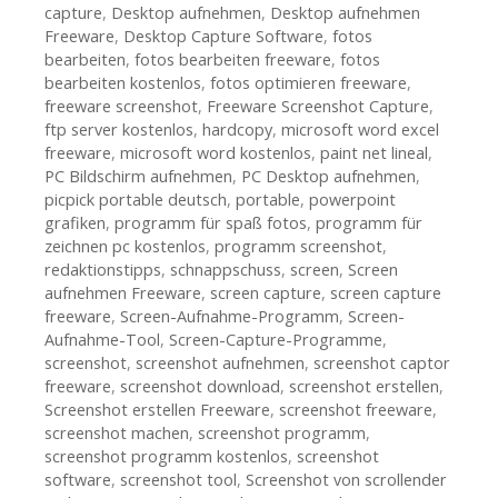
capture
,
Desktop aufnehmen
,
Desktop aufnehmen
Freeware
,
Desktop Capture Software
,
fotos
bearbeiten
,
fotos bearbeiten freeware
,
fotos
bearbeiten kostenlos
,
fotos optimieren freeware
,
freeware screenshot
,
Freeware Screenshot Capture
,
ftp server kostenlos
,
hardcopy
,
microsoft word excel
freeware
,
microsoft word kostenlos
,
paint net lineal
,
PC Bildschirm aufnehmen
,
PC Desktop aufnehmen
,
picpick portable deutsch
,
portable
,
powerpoint
grafiken
,
programm für spaß fotos
,
programm für
zeichnen pc kostenlos
,
programm screenshot
,
redaktionstipps
,
schnappschuss
,
screen
,
Screen
aufnehmen Freeware
,
screen capture
,
screen capture
freeware
,
Screen-Aufnahme-Programm
,
Screen-
Aufnahme-Tool
,
Screen-Capture-Programme
,
screenshot
,
screenshot aufnehmen
,
screenshot captor
freeware
,
screenshot download
,
screenshot erstellen
,
Screenshot erstellen Freeware
,
screenshot freeware
,
screenshot machen
,
screenshot programm
,
screenshot programm kostenlos
,
screenshot
software
,
screenshot tool
,
Screenshot von scrollender