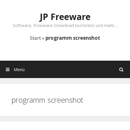
Springe zum Inhalt
JP Freeware
Software, Freeware Download kostenlos und mehr...
Start
»
programm screenshot
Menü
Suchen
programm screenshot