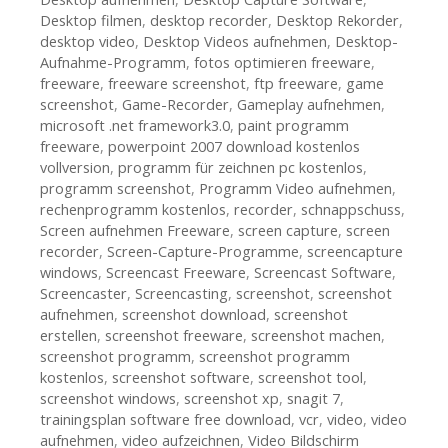
Desktop filmen
,
desktop recorder
,
Desktop Rekorder
,
desktop video
,
Desktop Videos aufnehmen
,
Desktop-
Aufnahme-Programm
,
fotos optimieren freeware
,
freeware
,
freeware screenshot
,
ftp freeware
,
game
screenshot
,
Game-Recorder
,
Gameplay aufnehmen
,
microsoft .net framework3.0
,
paint programm
freeware
,
powerpoint 2007 download kostenlos
vollversion
,
programm für zeichnen pc kostenlos
,
programm screenshot
,
Programm Video aufnehmen
,
rechenprogramm kostenlos
,
recorder
,
schnappschuss
,
Screen aufnehmen Freeware
,
screen capture
,
screen
recorder
,
Screen-Capture-Programme
,
screencapture
windows
,
Screencast Freeware
,
Screencast Software
,
Screencaster
,
Screencasting
,
screenshot
,
screenshot
aufnehmen
,
screenshot download
,
screenshot
erstellen
,
screenshot freeware
,
screenshot machen
,
screenshot programm
,
screenshot programm
kostenlos
,
screenshot software
,
screenshot tool
,
screenshot windows
,
screenshot xp
,
snagit 7
,
trainingsplan software free download
,
vcr
,
video
,
video
aufnehmen
,
video aufzeichnen
,
Video Bildschirm