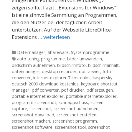
einige neue Funktionen von Windows „7“
zeigen sollte. Fazit: „Extensions for Windows“
ist eine sinnvolle Sammlung an Programmen,
die den Nutzer bei der täglichen Arbeit
unterstützen. Auf der Webseite LibreOffice-
Extensions …
weiterlesen
Kategorien
Dateimanager
,
Shareware
,
Systemprogramme
Tags
auto tuning programme
,
bilder umwandeln
,
bildschirm aufnehmen
,
bildschirmfoto
,
bildschirminhalt
,
dateimanager
,
desktop recorder
,
doc viewer
,
foto
converter
,
internet explorer 7 kostenlos
,
kaspersky
deutsch 2009 download kostenlos
,
keyboard shortcut
manager
,
pdf converter
,
pdf drucker
,
pdf erzeugen
,
portable internet explorer
,
portable internetexplorer
,
programm screenshot
,
schnappschuss
,
screen
capture
,
screenshot
,
screenshot aufnehmen
,
screenshot download
,
screenshot erstellen
,
screenshot machen
,
screenshot programm
,
screenshot software
,
screenshot tool
,
screenshot