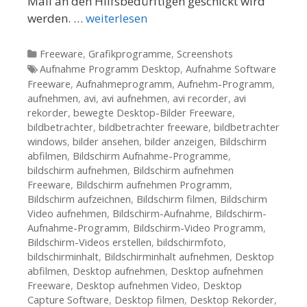
Mail an den Hilfsbedürftigen geschickt wird
werden. …
weiterlesen
Kategorien
Freeware
,
Grafikprogramme
,
Screenshots
Tags
Aufnahme Programm Desktop
,
Aufnahme Software
Freeware
,
Aufnahmeprogramm
,
Aufnehm-Programm
,
aufnehmen
,
avi
,
avi aufnehmen
,
avi recorder
,
avi
rekorder
,
bewegte Desktop-Bilder Freeware
,
bildbetrachter
,
bildbetrachter freeware
,
bildbetrachter
windows
,
bilder ansehen
,
bilder anzeigen
,
Bildschirm
abfilmen
,
Bildschirm Aufnahme-Programme
,
bildschirm aufnehmen
,
Bildschirm aufnehmen
Freeware
,
Bildschirm aufnehmen Programm
,
Bildschirm aufzeichnen
,
Bildschirm filmen
,
Bildschirm
Video aufnehmen
,
Bildschirm-Aufnahme
,
Bildschirm-
Aufnahme-Programm
,
Bildschirm-Video Programm
,
Bildschirm-Videos erstellen
,
bildschirmfoto
,
bildschirminhalt
,
Bildschirminhalt aufnehmen
,
Desktop
abfilmen
,
Desktop aufnehmen
,
Desktop aufnehmen
Freeware
,
Desktop aufnehmen Video
,
Desktop
Capture Software
,
Desktop filmen
,
Desktop Rekorder
,