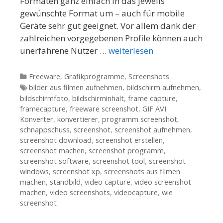
Formaten ganz einfach in das jeweils
gewünschte Format um – auch für mobile
Geräte sehr gut geeignet. Vor allem dank der
zahlreichen vorgegebenen Profile können auch
unerfahrene Nutzer …
weiterlesen
Kategorien
Freeware
,
Grafikprogramme
,
Screenshots
Tags
bilder aus filmen aufnehmen
,
bildschirm aufnehmen
,
bildschirmfoto
,
bildschirminhalt
,
frame capture
,
framecapture
,
freeware screenshot
,
GIF AVI
Konverter
,
konvertierer
,
programm screenshot
,
schnappschuss
,
screenshot
,
screenshot aufnehmen
,
screenshot download
,
screenshot erstellen
,
screenshot machen
,
screenshot programm
,
screenshot software
,
screenshot tool
,
screenshot
windows
,
screenshot xp
,
screenshots aus filmen
machen
,
standbild
,
video capture
,
video screenshot
machen
,
video screenshots
,
videocapture
,
wie
screenshot