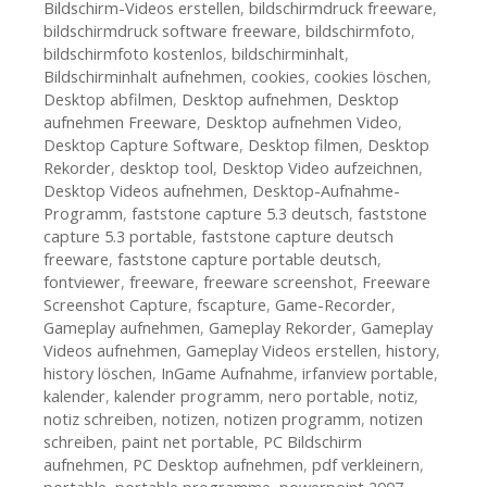
Bildschirm-Videos erstellen
,
bildschirmdruck freeware
,
bildschirmdruck software freeware
,
bildschirmfoto
,
bildschirmfoto kostenlos
,
bildschirminhalt
,
Bildschirminhalt aufnehmen
,
cookies
,
cookies löschen
,
Desktop abfilmen
,
Desktop aufnehmen
,
Desktop
aufnehmen Freeware
,
Desktop aufnehmen Video
,
Desktop Capture Software
,
Desktop filmen
,
Desktop
Rekorder
,
desktop tool
,
Desktop Video aufzeichnen
,
Desktop Videos aufnehmen
,
Desktop-Aufnahme-
Programm
,
faststone capture 5.3 deutsch
,
faststone
capture 5.3 portable
,
faststone capture deutsch
freeware
,
faststone capture portable deutsch
,
fontviewer
,
freeware
,
freeware screenshot
,
Freeware
Screenshot Capture
,
fscapture
,
Game-Recorder
,
Gameplay aufnehmen
,
Gameplay Rekorder
,
Gameplay
Videos aufnehmen
,
Gameplay Videos erstellen
,
history
,
history löschen
,
InGame Aufnahme
,
irfanview portable
,
kalender
,
kalender programm
,
nero portable
,
notiz
,
notiz schreiben
,
notizen
,
notizen programm
,
notizen
schreiben
,
paint net portable
,
PC Bildschirm
aufnehmen
,
PC Desktop aufnehmen
,
pdf verkleinern
,