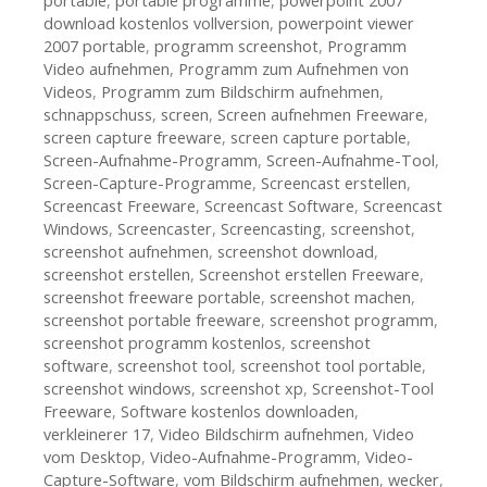
portable
,
portable programme
,
powerpoint 2007
download kostenlos vollversion
,
powerpoint viewer
2007 portable
,
programm screenshot
,
Programm
Video aufnehmen
,
Programm zum Aufnehmen von
Videos
,
Programm zum Bildschirm aufnehmen
,
schnappschuss
,
screen
,
Screen aufnehmen Freeware
,
screen capture freeware
,
screen capture portable
,
Screen-Aufnahme-Programm
,
Screen-Aufnahme-Tool
,
Screen-Capture-Programme
,
Screencast erstellen
,
Screencast Freeware
,
Screencast Software
,
Screencast
Windows
,
Screencaster
,
Screencasting
,
screenshot
,
screenshot aufnehmen
,
screenshot download
,
screenshot erstellen
,
Screenshot erstellen Freeware
,
screenshot freeware portable
,
screenshot machen
,
screenshot portable freeware
,
screenshot programm
,
screenshot programm kostenlos
,
screenshot
software
,
screenshot tool
,
screenshot tool portable
,
screenshot windows
,
screenshot xp
,
Screenshot-Tool
Freeware
,
Software kostenlos downloaden
,
verkleinerer 17
,
Video Bildschirm aufnehmen
,
Video
vom Desktop
,
Video-Aufnahme-Programm
,
Video-
Capture-Software
,
vom Bildschirm aufnehmen
,
wecker
,