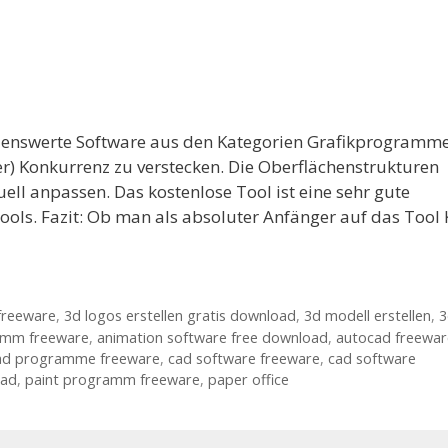
hlenswerte Software aus den Kategorien Grafikprogramme
urer) Konkurrenz zu verstecken. Die Oberflächenstrukturen
uell anpassen. Das kostenlose Tool ist eine sehr gute
ools. Fazit: Ob man als absoluter Anfänger auf das Tool 
 freeware
,
3d logos erstellen gratis download
,
3d modell erstellen
,
3
amm freeware
,
animation software free download
,
autocad freewar
ad programme freeware
,
cad software freeware
,
cad software
oad
,
paint programm freeware
,
paper office