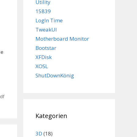
Utility
15839
LogIn Time
TweakUI
Motherboard Monitor
Bootstar
le
XFDisk
XOSL
ShutDownKönig
pdf
Kategorien
3D
(18)