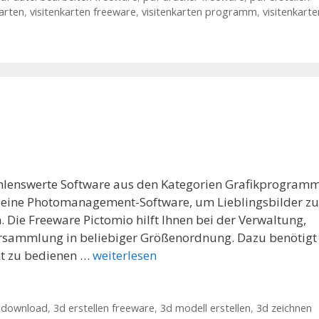
karten
,
visitenkarten freeware
,
visitenkarten programm
,
visitenkarte
ehlenswerte Software aus den Kategorien Grafikprogramm
nie eine Photomanagement-Software, um Lieblingsbilder zu
n. Die Freeware Pictomio hilft Ihnen bei der Verwaltung,
ersammlung in beliebiger Größenordnung. Dazu benötigt
cht zu bedienen …
weiterlesen
 download
,
3d erstellen freeware
,
3d modell erstellen
,
3d zeichnen