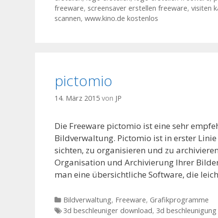
freeware
,
screensaver erstellen freeware
,
visiten 
scannen
,
www.kino.de kostenlos
pictomio
14. März 2015
von
JP
Die Freeware pictomio ist eine sehr empf
Bildverwaltung. Pictomio ist in erster Li
sichten, zu organisieren und zu archiviere
Organisation und Archivierung Ihrer Bild
man eine übersichtliche Software, die lei
Kategorien
Bildverwaltung
,
Freeware
,
Grafikprogramme
Tags
3d beschleuniger download
,
3d beschleunigung