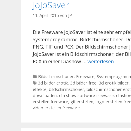
JoJoSaver
11. April 2015
von
JP
Die Freeware JoJoSaver ist eine sehr empf
Systemprogramme, Bildschirmschoner. Der 
PNG, TIF und PCX. Der Bildschirmschoner J
JoJoSaver ist ein Bildschirmschoner, der B
PCX in einer Diashow …
weiterlesen
Kategorien
Bildschirmschoner
,
Freeware
,
Systemprogram
Tags
3d bilder erotik
,
3d bilder free
,
3d erotik bilder
,
effekte
,
bildschirmschoner
,
bildschirmschoner erst
downloaden
,
dia show software freeware
,
diasho
erstellen freeware
,
gif erstellen
,
logo erstellen fr
video erstellen freeware