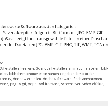
ehlenswerte Software aus den Kategorien
Saver akzeptiert folgende Bildformate: JPG, BMP, GIF,
oJoSaver zeigt Ihnen ausgewählte Fotos in einer Diaschau
ilder der Dateiarten JPG, BMP, GIF, PNG, TIF, WMF, TGA u
me
3d erstellen freeware
,
3d modell erstellen
,
animation erstellen
,
bild
ellen
,
bildschirmschoner mein namen eingeben
,
bmp bilder
w am tv
,
diashow erstellen
,
diashow freeware
,
flash animationen
eeware
,
png to gif
,
pop3 tool freeware
,
screensaver
,
video effekte
,