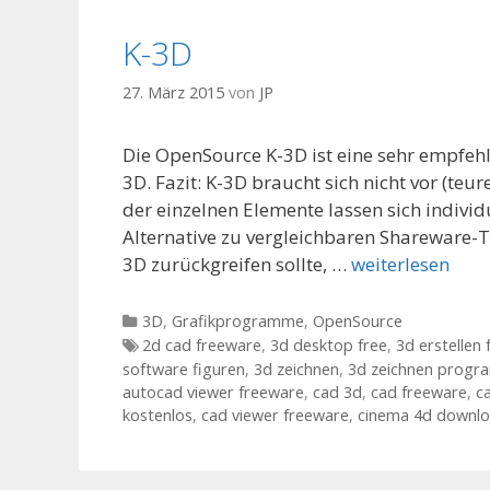
K-3D
27. März 2015
von
JP
Die OpenSource K-3D ist eine sehr empfe
3D. Fazit: K-3D braucht sich nicht vor (te
der einzelnen Elemente lassen sich individ
Alternative zu vergleichbaren Shareware-T
3D zurückgreifen sollte, …
weiterlesen
Kategorien
3D
,
Grafikprogramme
,
OpenSource
Tags
2d cad freeware
,
3d desktop free
,
3d erstellen
software figuren
,
3d zeichnen
,
3d zeichnen progr
autocad viewer freeware
,
cad 3d
,
cad freeware
,
c
kostenlos
,
cad viewer freeware
,
cinema 4d downl