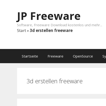
Springe zum Inhalt
JP Freeware
Software, Freeware Download kostenlos und mehr...
Start
»
3d erstellen freeware
Startseite
Freeware
OpenSource
S
3d erstellen freeware