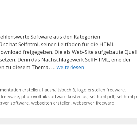
ehlenswerte Software aus den Kategorien
z hat Selfhtml, seinen Leitfaden für die HTML-
ownload freigegeben. Die als Web-Site aufgebaute Quel
nsetzen. Denn das Nachschlagewerk SelfHTML, eine der
en zu diesem Thema, …
weiterlesen
mentation erstellen
,
haushaltsbuch 8
,
logo erstellen freeware
,
 freeware
,
photovoltaik software kostenlos
,
selfhtml pdf
,
selfhtml 
rver software
,
webseiten erstellen
,
webserver freeware