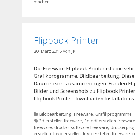
machen
Flipbook Printer
20. März 2015
von
JP
Die Freeware Flipbook Printer ist eine se
Grafikprogramme, Bildbearbeitung. Diese
Daumenkino zusammenfügen. Für den Flipb
Bilder und Screenshots zu Flipbook Printe
Flipbook Printer downloaden Installation
Kategorien
Bildbearbeitung
,
Freeware
,
Grafikprogramme
Tags
3d erstellen freeware
,
3d pdf erstellen freewar
freeware
,
drucker software freeware
,
druckerpr
erstellen
,
logo erstellen
,
logo erstellen freeware
,
p