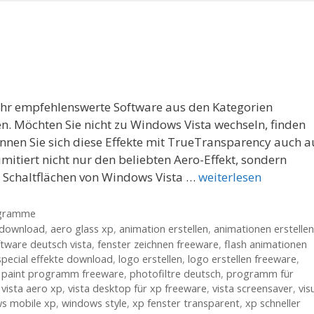
ehr empfehlenswerte Software aus den Kategorien
 Möchten Sie nicht zu Windows Vista wechseln, finden
önnen Sie sich diese Effekte mit TrueTransparency auch a
itiert nicht nur den beliebten Aero-Effekt, sondern
e Schaltflächen von Windows Vista …
weiterlesen
gramme
s download
,
aero glass xp
,
animation erstellen
,
animationen erstellen
ftware deutsch vista
,
fenster zeichnen freeware
,
flash animationen
special effekte download
,
logo erstellen
,
logo erstellen freeware
,
,
paint programm freeware
,
photofiltre deutsch
,
programm für
,
vista aero xp
,
vista desktop für xp freeware
,
vista screensaver
,
vis
s mobile xp
,
windows style
,
xp fenster transparent
,
xp schneller