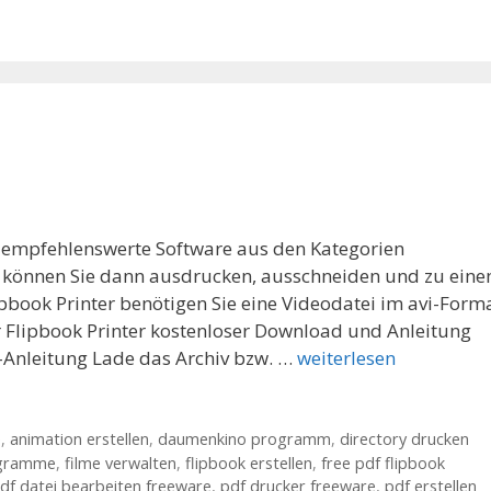
hr empfehlenswerte Software aus den Kategorien
 können Sie dann ausdrucken, ausschneiden und zu ein
ook Printer benötigen Sie eine Videodatei im avi-Forma
r Flipbook Printer kostenloser Download und Anleitung
s-Anleitung Lade das Archiv bzw. …
weiterlesen
e
,
animation erstellen
,
daumenkino programm
,
directory drucken
ogramme
,
filme verwalten
,
flipbook erstellen
,
free pdf flipbook
df datei bearbeiten freeware
,
pdf drucker freeware
,
pdf erstellen