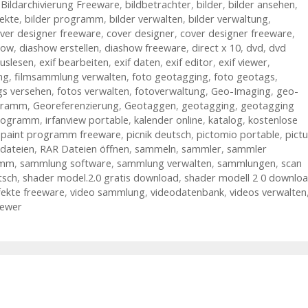
,
Bildarchivierung Freeware
,
bildbetrachter
,
bilder
,
bilder ansehen
,
fekte
,
bilder programm
,
bilder verwalten
,
bilder verwaltung
,
ver designer freeware
,
cover designer
,
cover designer freeware
,
how
,
diashow erstellen
,
diashow freeware
,
direct x 10
,
dvd
,
dvd
auslesen
,
exif bearbeiten
,
exif daten
,
exif editor
,
exif viewer
,
ng
,
filmsammlung verwalten
,
foto geotagging
,
foto geotags
,
gs versehen
,
fotos verwalten
,
fotoverwaltung
,
Geo-Imaging
,
geo-
gramm
,
Georeferenzierung
,
Geotaggen
,
geotagging
,
geotagging
rogramm
,
irfanview portable
,
kalender online
,
katalog
,
kostenlose
,
paint programm freeware
,
picnik deutsch
,
pictomio portable
,
pict
dateien
,
RAR Dateien öffnen
,
sammeln
,
sammler
,
sammler
amm
,
sammlung software
,
sammlung verwalten
,
sammlungen
,
scan
tsch
,
shader model.2.0 gratis download
,
shader modell 2 0 downlo
fekte freeware
,
video sammlung
,
videodatenbank
,
videos verwalten
iewer