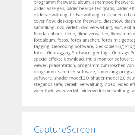
programm freeware
,
album
,
ashampoo freeware
bilder anzeigen
,
bilder bearbeiten gratis
,
bilder ef
bilderverwaltung
,
bildverwaltung
,
cc cleaner
,
cd co
cover flow
,
desktop uhr freeware
,
diaschow
,
dias
sammlung
,
dvd verleih
,
dvd verwaltung
,
exif
,
exif 
filmdatenbank
,
filme
,
filme verwalten
,
filmsammlu
fotoalbum
,
fotos
,
fotos ansehen
,
fotos mit geota
tagging
,
Geocoding Software
,
Geokodierung Pro
fotos
,
Geotagging Software
,
geotags
,
Geotags P
special effekte download
,
multi monitor software
viewer
,
präsentation
,
programm zum löschen von 
programm
,
sammler software
,
sammlung progr
software
,
shader model.2.0
,
shader model.2.0 deu
steganos safe
,
verleih
,
verwaltung
,
video
,
video ef
videothek
,
videoverleih
,
videoverleih verwaltung
,
v
CaptureScreen