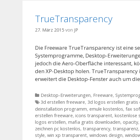
TrueTransparency
27. März 2015
von
JP
Die Freeware TrueTransparency ist eine s
Systemprogramme, Desktop-Erweiterungen.
jedoch die Aero-Oberfläche interessant, k
den XP-Desktop holen. TrueTransparency im
erweitert die Desktop-Fenster auch um di
Kategorien
Desktop-Erweiterungen
,
Freeware
,
Systempro
Tags
3d erstellen freeware
,
3d logos erstellen grati
deinstallation programm
,
emule kostenlos
,
fax so
erstellen freeware
,
icons transparent
,
kostenlose 
logos erstellen
,
mafia gratis downloaden
,
opacity
zeichnen pc kostenlos
,
transparency
,
transparenz
style
,
win xp transparent
,
windows design
,
window