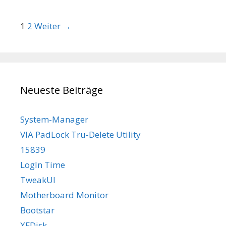
Beitrags-Navigation
1
2
Weiter →
Neueste Beiträge
System-Manager
VIA PadLock Tru-Delete Utility
15839
LogIn Time
TweakUI
Motherboard Monitor
Bootstar
XFDisk