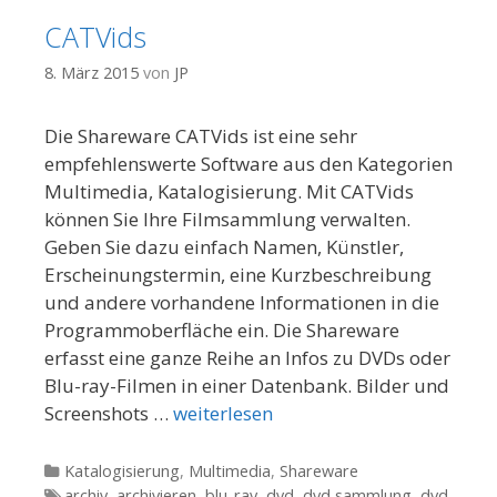
CATVids
8. März 2015
von
JP
Die Shareware CATVids ist eine sehr
empfehlenswerte Software aus den Kategorien
Multimedia, Katalogisierung. Mit CATVids
können Sie Ihre Filmsammlung verwalten.
Geben Sie dazu einfach Namen, Künstler,
Erscheinungstermin, eine Kurzbeschreibung
und andere vorhandene Informationen in die
Programmoberfläche ein. Die Shareware
erfasst eine ganze Reihe an Infos zu DVDs oder
Blu-ray-Filmen in einer Datenbank. Bilder und
Screenshots …
weiterlesen
Kategorien
Katalogisierung
,
Multimedia
,
Shareware
Tags
archiv
,
archivieren
,
blu-ray
,
dvd
,
dvd sammlung
,
dvd