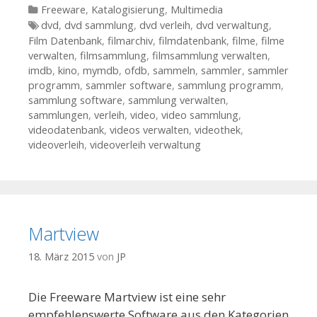
Kategorien
Freeware
,
Katalogisierung
,
Multimedia
Tags
dvd
,
dvd sammlung
,
dvd verleih
,
dvd verwaltung
,
Film Datenbank
,
filmarchiv
,
filmdatenbank
,
filme
,
filme
verwalten
,
filmsammlung
,
filmsammlung verwalten
,
imdb
,
kino
,
mymdb
,
ofdb
,
sammeln
,
sammler
,
sammler
programm
,
sammler software
,
sammlung programm
,
sammlung software
,
sammlung verwalten
,
sammlungen
,
verleih
,
video
,
video sammlung
,
videodatenbank
,
videos verwalten
,
videothek
,
videoverleih
,
videoverleih verwaltung
Martview
18. März 2015
von
JP
Die Freeware Martview ist eine sehr
empfehlenswerte Software aus den Kategorien