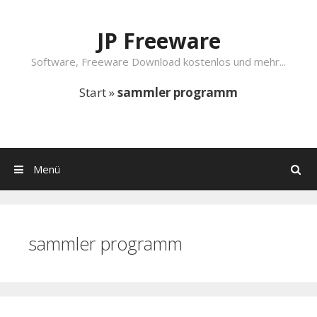
Springe zum Inhalt
JP Freeware
Software, Freeware Download kostenlos und mehr...
Start
»
sammler programm
Menü
Suchen
sammler programm