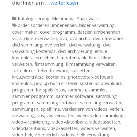
die Ihnen am …
weiterlesen
Kategorien
Katalogisierung
,
Multimedia
,
Shareware
Tags
bilder sortieren umbenennen
,
bilder verwaltung
,
cover maker
,
cover programm
,
dateien umbenennen
vista
,
daten verwalten
,
dvd
,
dvd archiv
,
dvd datenbank
,
dvd sammlung
,
dvd verleih
,
dvd verwaltung
,
dvd
verwaltung kostenlos
,
dvd-archivierung
,
emule
kostenlos
,
fernsehen
,
filmdatenbank
,
filme
,
filme
verwalten
,
filmsammlung
,
filmsammlung verwalten
,
foto film erstellen freeware
,
kassetten
,
kreuzworträtsel kostenlos
,
photovoltaik software
kostenlos
,
pop up buch erstellen kostenlos download
,
programm für spaß fotos
,
sammeln
,
sammler
,
sammler programm
,
sammler software
,
sammlung
programm
,
sammlung software
,
sammlung verwalten
,
sammlungen
,
spielfilme
,
verkleinern von videos
,
verleih
,
verwaltung
,
vhs
,
vhs verwalten
,
video
,
video sammlung
,
video-archivierung
,
video-datenbank
,
videocassetten
,
videodatenbank
,
videokassetten
,
videos verwalten
,
videothek
,
videoverleih
,
videoverleih verwaltung