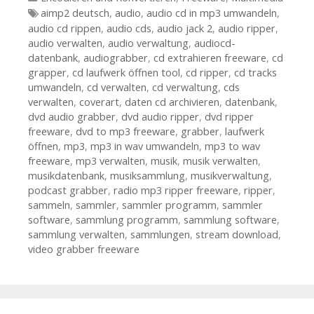
Tags
aimp2 deutsch
,
audio
,
audio cd in mp3 umwandeln
,
audio cd rippen
,
audio cds
,
audio jack 2
,
audio ripper
,
audio verwalten
,
audio verwaltung
,
audiocd-
datenbank
,
audiograbber
,
cd extrahieren freeware
,
cd
grapper
,
cd laufwerk öffnen tool
,
cd ripper
,
cd tracks
umwandeln
,
cd verwalten
,
cd verwaltung
,
cds
verwalten
,
coverart
,
daten cd archivieren
,
datenbank
,
dvd audio grabber
,
dvd audio ripper
,
dvd ripper
freeware
,
dvd to mp3 freeware
,
grabber
,
laufwerk
öffnen
,
mp3
,
mp3 in wav umwandeln
,
mp3 to wav
freeware
,
mp3 verwalten
,
musik
,
musik verwalten
,
musikdatenbank
,
musiksammlung
,
musikverwaltung
,
podcast grabber
,
radio mp3 ripper freeware
,
ripper
,
sammeln
,
sammler
,
sammler programm
,
sammler
software
,
sammlung programm
,
sammlung software
,
sammlung verwalten
,
sammlungen
,
stream download
,
video grabber freeware