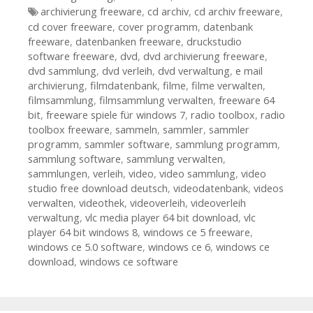
Tags
archivierung freeware
,
cd archiv
,
cd archiv freeware
,
cd cover freeware
,
cover programm
,
datenbank
freeware
,
datenbanken freeware
,
druckstudio
software freeware
,
dvd
,
dvd archivierung freeware
,
dvd sammlung
,
dvd verleih
,
dvd verwaltung
,
e mail
archivierung
,
filmdatenbank
,
filme
,
filme verwalten
,
filmsammlung
,
filmsammlung verwalten
,
freeware 64
bit
,
freeware spiele für windows 7
,
radio toolbox
,
radio
toolbox freeware
,
sammeln
,
sammler
,
sammler
programm
,
sammler software
,
sammlung programm
,
sammlung software
,
sammlung verwalten
,
sammlungen
,
verleih
,
video
,
video sammlung
,
video
studio free download deutsch
,
videodatenbank
,
videos
verwalten
,
videothek
,
videoverleih
,
videoverleih
verwaltung
,
vlc media player 64 bit download
,
vlc
player 64 bit windows 8
,
windows ce 5 freeware
,
windows ce 5.0 software
,
windows ce 6
,
windows ce
download
,
windows ce software