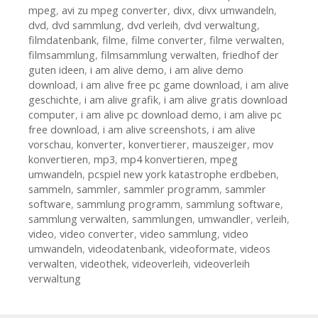
mpeg
,
avi zu mpeg converter
,
divx
,
divx umwandeln
,
dvd
,
dvd sammlung
,
dvd verleih
,
dvd verwaltung
,
filmdatenbank
,
filme
,
filme converter
,
filme verwalten
,
filmsammlung
,
filmsammlung verwalten
,
friedhof der
guten ideen
,
i am alive demo
,
i am alive demo
download
,
i am alive free pc game download
,
i am alive
geschichte
,
i am alive grafik
,
i am alive gratis download
computer
,
i am alive pc download demo
,
i am alive pc
free download
,
i am alive screenshots
,
i am alive
vorschau
,
konverter
,
konvertierer
,
mauszeiger
,
mov
konvertieren
,
mp3
,
mp4 konvertieren
,
mpeg
umwandeln
,
pcspiel new york katastrophe erdbeben
,
sammeln
,
sammler
,
sammler programm
,
sammler
software
,
sammlung programm
,
sammlung software
,
sammlung verwalten
,
sammlungen
,
umwandler
,
verleih
,
video
,
video converter
,
video sammlung
,
video
umwandeln
,
videodatenbank
,
videoformate
,
videos
verwalten
,
videothek
,
videoverleih
,
videoverleih
verwaltung