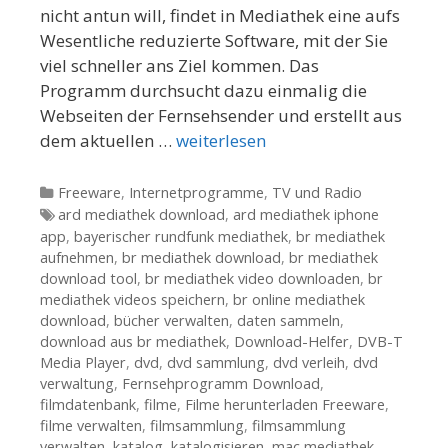
nicht antun will, findet in Mediathek eine aufs
Wesentliche reduzierte Software, mit der Sie
viel schneller ans Ziel kommen. Das
Programm durchsucht dazu einmalig die
Webseiten der Fernsehsender und erstellt aus
dem aktuellen …
weiterlesen
Kategorien
Freeware
,
Internetprogramme
,
TV und Radio
Tags
ard mediathek download
,
ard mediathek iphone
app
,
bayerischer rundfunk mediathek
,
br mediathek
aufnehmen
,
br mediathek download
,
br mediathek
download tool
,
br mediathek video downloaden
,
br
mediathek videos speichern
,
br online mediathek
download
,
bücher verwalten
,
daten sammeln
,
download aus br mediathek
,
Download-Helfer
,
DVB-T
Media Player
,
dvd
,
dvd sammlung
,
dvd verleih
,
dvd
verwaltung
,
Fernsehprogramm Download
,
filmdatenbank
,
filme
,
Filme herunterladen Freeware
,
filme verwalten
,
filmsammlung
,
filmsammlung
verwalten
,
katalog
,
katalogisieren
,
mac mediathek
,