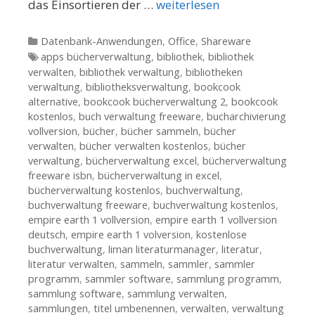
das Einsortieren der …
weiterlesen
Kategorien
Datenbank-Anwendungen
,
Office
,
Shareware
Tags
apps bücherverwaltung
,
bibliothek
,
bibliothek
verwalten
,
bibliothek verwaltung
,
bibliotheken
verwaltung
,
bibliotheksverwaltung
,
bookcook
alternative
,
bookcook bücherverwaltung 2
,
bookcook
kostenlos
,
buch verwaltung freeware
,
bucharchivierung
vollversion
,
bücher
,
bücher sammeln
,
bücher
verwalten
,
bücher verwalten kostenlos
,
bücher
verwaltung
,
bücherverwaltung excel
,
bücherverwaltung
freeware isbn
,
bücherverwaltung in excel
,
bücherverwaltung kostenlos
,
buchverwaltung
,
buchverwaltung freeware
,
buchverwaltung kostenlos
,
empire earth 1 vollversion
,
empire earth 1 vollversion
deutsch
,
empire earth 1 volversion
,
kostenlose
buchverwaltung
,
liman literaturmanager
,
literatur
,
literatur verwalten
,
sammeln
,
sammler
,
sammler
programm
,
sammler software
,
sammlung programm
,
sammlung software
,
sammlung verwalten
,
sammlungen
,
titel umbenennen
,
verwalten
,
verwaltung