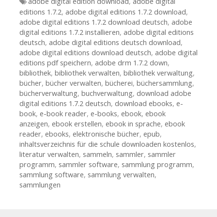
Tags
adobe digital edition download
,
adobe digital
editions 1.7.2
,
adobe digital editions 1.7.2 download
,
adobe digital editions 1.7.2 download deutsch
,
adobe
digital editions 1.7.2 installieren
,
adobe digital editions
deutsch
,
adobe digital editions deutsch download
,
adobe digital editions download deutsch
,
adobe digital
editions pdf speichern
,
adobe drm 1.7.2 down
,
bibliothek
,
bibliothek verwalten
,
bibliothek verwaltung
,
bücher
,
bücher verwalten
,
bücherei
,
büchersammlung
,
bücherverwaltung
,
buchverwaltung
,
download adobe
digital editions 1.7.2 deutsch
,
download ebooks
,
e-
book
,
e-book reader
,
e-books
,
ebook
,
ebook
anzeigen
,
ebook erstellen
,
ebook in sprache
,
ebook
reader
,
ebooks
,
elektronische bücher
,
epub
,
inhaltsverzeichnis für die schule downloaden kostenlos
,
literatur verwalten
,
sammeln
,
sammler
,
sammler
programm
,
sammler software
,
sammlung programm
,
sammlung software
,
sammlung verwalten
,
sammlungen