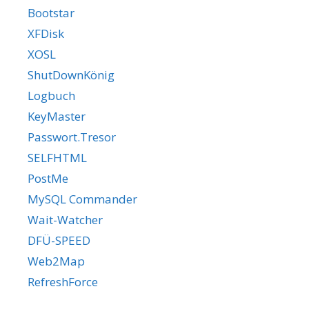
Bootstar
XFDisk
XOSL
ShutDownKönig
Logbuch
KeyMaster
Passwort.Tresor
SELFHTML
PostMe
MySQL Commander
Wait-Watcher
DFÜ-SPEED
Web2Map
RefreshForce