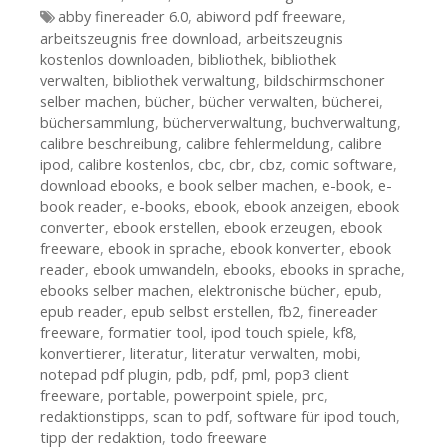
Tags
abby finereader 6.0
,
abiword pdf freeware
,
arbeitszeugnis free download
,
arbeitszeugnis
kostenlos downloaden
,
bibliothek
,
bibliothek
verwalten
,
bibliothek verwaltung
,
bildschirmschoner
selber machen
,
bücher
,
bücher verwalten
,
bücherei
,
büchersammlung
,
bücherverwaltung
,
buchverwaltung
,
calibre beschreibung
,
calibre fehlermeldung
,
calibre
ipod
,
calibre kostenlos
,
cbc
,
cbr
,
cbz
,
comic software
,
download ebooks
,
e book selber machen
,
e-book
,
e-
book reader
,
e-books
,
ebook
,
ebook anzeigen
,
ebook
converter
,
ebook erstellen
,
ebook erzeugen
,
ebook
freeware
,
ebook in sprache
,
ebook konverter
,
ebook
reader
,
ebook umwandeln
,
ebooks
,
ebooks in sprache
,
ebooks selber machen
,
elektronische bücher
,
epub
,
epub reader
,
epub selbst erstellen
,
fb2
,
finereader
freeware
,
formatier tool
,
ipod touch spiele
,
kf8
,
konvertierer
,
literatur
,
literatur verwalten
,
mobi
,
notepad pdf plugin
,
pdb
,
pdf
,
pml
,
pop3 client
freeware
,
portable
,
powerpoint spiele
,
prc
,
redaktionstipps
,
scan to pdf
,
software für ipod touch
,
tipp der redaktion
,
todo freeware