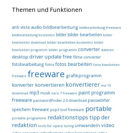
Themen und Funktionen
audio
bildbearbeitung
anti vista
bildbearbeitung freeware
bilder bearbeiten
bilder
bildbearbeitung kostenlos
bilder
bilder bearbeiten kostenlos
bearbeiten download
bilder
converter
bilder programm
dateien
bearbeiten programm
driver update free
desktop
filme converter
fotos bearbeiten
fotobearbeitung
fotos
fotos bearbeiten
freeware
grafikprogramm
freeware
konvertierer
konvertieren
konverter
me 10
mp3
paint programm
musik
download
nero 7 freeware
freeware
passwörter
passwordfinder 2.0 download
portable
speichern freeware
pop3 tool freeware
redaktionstipps
tipp der
portable programme
redaktion
video
umwandeln
tools für opera
tuning
video konvertieren