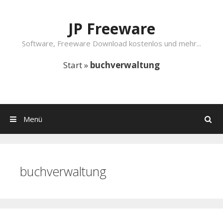
Springe zum Inhalt
JP Freeware
Software, Freeware Download kostenlos und mehr...
Start
»
buchverwaltung
Menü
Suchen
buchverwaltung