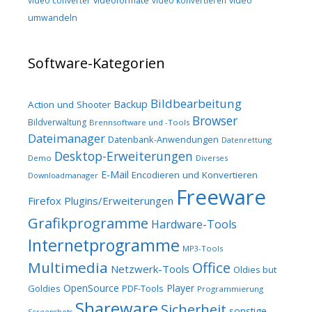
video converter
videoformate
video
umwandeln
Software-Kategorien
Bildbearbeitung
Backup
Action und Shooter
Browser
Bildverwaltung
Brennsoftware und -Tools
Dateimanager
Datenbank-Anwendungen
Datenrettung
Desktop-Erweiterungen
Demo
Diverses
E-Mail
Encodieren und Konvertieren
Downloadmanager
Freeware
Firefox Plugins/Erweiterungen
Grafikprogramme
Hardware-Tools
Internetprogramme
MP3-Tools
Multimedia
Office
Netzwerk-Tools
Oldies but
OpenSource
Player
Goldies
PDF-Tools
Programmierung
Shareware
Sicherheit
sonstige
Screenshots