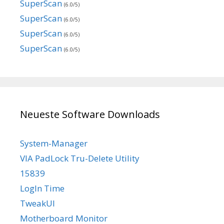
SuperScan
(6.0/5)
SuperScan
(6.0/5)
SuperScan
(6.0/5)
SuperScan
(6.0/5)
Neueste Software Downloads
System-Manager
VIA PadLock Tru-Delete Utility
15839
LogIn Time
TweakUI
Motherboard Monitor