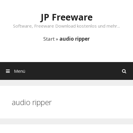
Springe zum Inhalt
JP Freeware
Software, Freeware Download kostenlos und mehr...
Start
»
audio ripper
Menü
Suchen
audio ripper