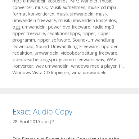
mp3 umwandeln kostenlos
,
MP3 Wandler
,
music
converter
,
musik
,
Musik aufnehmen
,
musik cd mp3
format konvertieren
,
musik umwandeln
,
musik
umwandeln freeware
,
musik umwandeln kostenlos
,
ogg umwandeln
,
power dvd freeware
,
radio mp3
ripper freeware
,
redaktionstipps
,
ripper
,
ripper
programm
,
ripper software
,
Sound-Umwandlung
Download
,
Sound-Umwandlung Freeware
,
tipp der
redaktion
,
umwandeln
,
videobearbeitung freeware
,
videobearbeitungsprogramm freeware
,
wav
,
WAV
Konverter
,
wav umwandeln
,
windows media player 11
,
Windows Vista CD kopieren
,
wma umwandeln
Exact Audio Copy
28. April 2015
von
JP