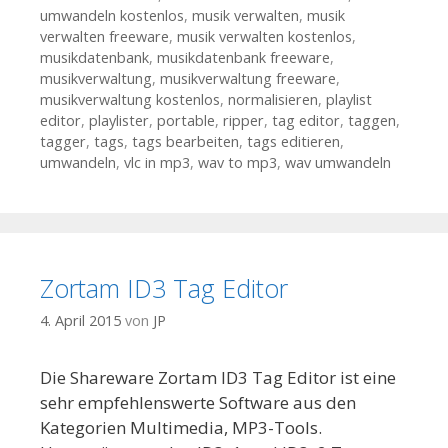
umwandeln kostenlos
,
musik verwalten
,
musik
verwalten freeware
,
musik verwalten kostenlos
,
musikdatenbank
,
musikdatenbank freeware
,
musikverwaltung
,
musikverwaltung freeware
,
musikverwaltung kostenlos
,
normalisieren
,
playlist
editor
,
playlister
,
portable
,
ripper
,
tag editor
,
taggen
,
tagger
,
tags
,
tags bearbeiten
,
tags editieren
,
umwandeln
,
vlc in mp3
,
wav to mp3
,
wav umwandeln
Zortam ID3 Tag Editor
4. April 2015
von
JP
Die Shareware Zortam ID3 Tag Editor ist eine
sehr empfehlenswerte Software aus den
Kategorien Multimedia, MP3-Tools.