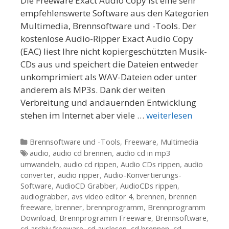
Die Freeware Exact Audio Copy ist eine sehr
empfehlenswerte Software aus den Kategorien
Multimedia, Brennsoftware und -Tools. Der
kostenlose Audio-Ripper Exact Audio Copy
(EAC) liest Ihre nicht kopiergeschützten Musik-
CDs aus und speichert die Dateien entweder
unkomprimiert als WAV-Dateien oder unter
anderem als MP3s. Dank der weiten
Verbreitung und andauernden Entwicklung
stehen im Internet aber viele …
weiterlesen
Kategorien
Brennsoftware und -Tools
,
Freeware
,
Multimedia
Tags
audio
,
audio cd brennen
,
audio cd in mp3
umwandeln
,
audio cd rippen
,
Audio CDs rippen
,
audio
converter
,
audio ripper
,
Audio-Konvertierungs-
Software
,
AudioCD Grabber
,
AudioCDs rippen
,
audiograbber
,
avs video editor 4
,
brennen
,
brennen
freeware
,
brenner
,
brennprogramm
,
Brennprogramm
Download
,
Brennprogramm Freeware
,
Brennsoftware
,
cd archiv freeware
,
cd auslesen
,
cd brennen
,
cd