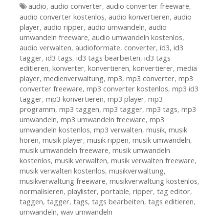
Tags
audio
,
audio converter
,
audio converter freeware
,
audio converter kostenlos
,
audio konvertieren
,
audio
player
,
audio ripper
,
audio umwandeln
,
audio
umwandeln freeware
,
audio umwandeln kostenlos
,
audio verwalten
,
audioformate
,
converter
,
id3
,
id3
tagger
,
id3 tags
,
id3 tags bearbeiten
,
id3 tags
editieren
,
konverter
,
konvertieren
,
konvertierer
,
media
player
,
medienverwaltung
,
mp3
,
mp3 converter
,
mp3
converter freeware
,
mp3 converter kostenlos
,
mp3 id3
tagger
,
mp3 konvertieren
,
mp3 player
,
mp3
programm
,
mp3 taggen
,
mp3 tagger
,
mp3 tags
,
mp3
umwandeln
,
mp3 umwandeln freeware
,
mp3
umwandeln kostenlos
,
mp3 verwalten
,
musik
,
musik
hören
,
musik player
,
musik rippen
,
musik umwandeln
,
musik umwandeln freeware
,
musik umwandeln
kostenlos
,
musik verwalten
,
musik verwalten freeware
,
musik verwalten kostenlos
,
musikverwaltung
,
musikverwaltung freeware
,
musikverwaltung kostenlos
,
normalisieren
,
playlister
,
portable
,
ripper
,
tag editor
,
taggen
,
tagger
,
tags
,
tags bearbeiten
,
tags editieren
,
umwandeln
,
wav umwandeln