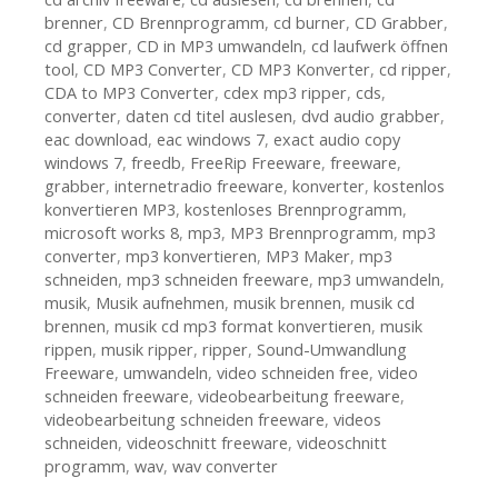
brenner
,
CD Brennprogramm
,
cd burner
,
CD Grabber
,
cd grapper
,
CD in MP3 umwandeln
,
cd laufwerk öffnen
tool
,
CD MP3 Converter
,
CD MP3 Konverter
,
cd ripper
,
CDA to MP3 Converter
,
cdex mp3 ripper
,
cds
,
converter
,
daten cd titel auslesen
,
dvd audio grabber
,
eac download
,
eac windows 7
,
exact audio copy
windows 7
,
freedb
,
FreeRip Freeware
,
freeware
,
grabber
,
internetradio freeware
,
konverter
,
kostenlos
konvertieren MP3
,
kostenloses Brennprogramm
,
microsoft works 8
,
mp3
,
MP3 Brennprogramm
,
mp3
converter
,
mp3 konvertieren
,
MP3 Maker
,
mp3
schneiden
,
mp3 schneiden freeware
,
mp3 umwandeln
,
musik
,
Musik aufnehmen
,
musik brennen
,
musik cd
brennen
,
musik cd mp3 format konvertieren
,
musik
rippen
,
musik ripper
,
ripper
,
Sound-Umwandlung
Freeware
,
umwandeln
,
video schneiden free
,
video
schneiden freeware
,
videobearbeitung freeware
,
videobearbeitung schneiden freeware
,
videos
schneiden
,
videoschnitt freeware
,
videoschnitt
programm
,
wav
,
wav converter