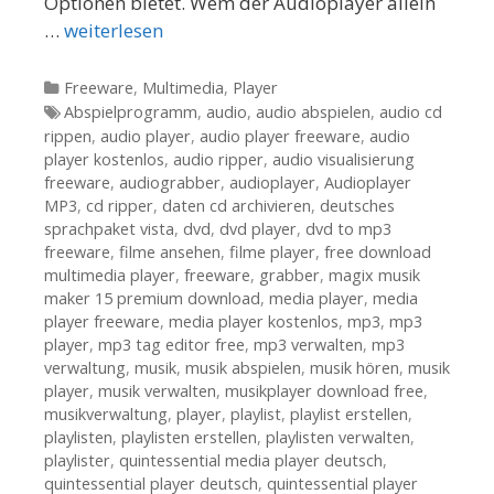
Optionen bietet. Wem der Audioplayer allein
…
weiterlesen
Kategorien
Freeware
,
Multimedia
,
Player
Tags
Abspielprogramm
,
audio
,
audio abspielen
,
audio cd
rippen
,
audio player
,
audio player freeware
,
audio
player kostenlos
,
audio ripper
,
audio visualisierung
freeware
,
audiograbber
,
audioplayer
,
Audioplayer
MP3
,
cd ripper
,
daten cd archivieren
,
deutsches
sprachpaket vista
,
dvd
,
dvd player
,
dvd to mp3
freeware
,
filme ansehen
,
filme player
,
free download
multimedia player
,
freeware
,
grabber
,
magix musik
maker 15 premium download
,
media player
,
media
player freeware
,
media player kostenlos
,
mp3
,
mp3
player
,
mp3 tag editor free
,
mp3 verwalten
,
mp3
verwaltung
,
musik
,
musik abspielen
,
musik hören
,
musik
player
,
musik verwalten
,
musikplayer download free
,
musikverwaltung
,
player
,
playlist
,
playlist erstellen
,
playlisten
,
playlisten erstellen
,
playlisten verwalten
,
playlister
,
quintessential media player deutsch
,
quintessential player deutsch
,
quintessential player