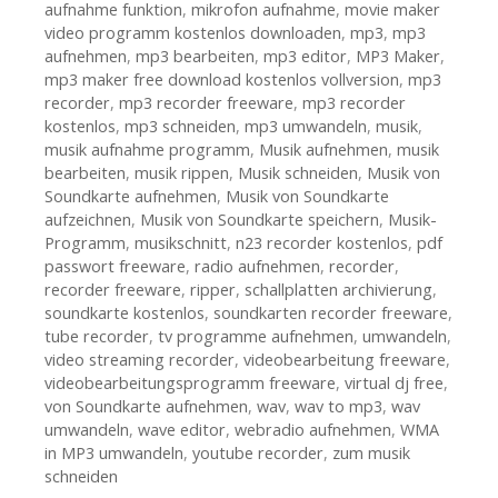
aufnahme funktion
,
mikrofon aufnahme
,
movie maker
video programm kostenlos downloaden
,
mp3
,
mp3
aufnehmen
,
mp3 bearbeiten
,
mp3 editor
,
MP3 Maker
,
mp3 maker free download kostenlos vollversion
,
mp3
recorder
,
mp3 recorder freeware
,
mp3 recorder
kostenlos
,
mp3 schneiden
,
mp3 umwandeln
,
musik
,
musik aufnahme programm
,
Musik aufnehmen
,
musik
bearbeiten
,
musik rippen
,
Musik schneiden
,
Musik von
Soundkarte aufnehmen
,
Musik von Soundkarte
aufzeichnen
,
Musik von Soundkarte speichern
,
Musik-
Programm
,
musikschnitt
,
n23 recorder kostenlos
,
pdf
passwort freeware
,
radio aufnehmen
,
recorder
,
recorder freeware
,
ripper
,
schallplatten archivierung
,
soundkarte kostenlos
,
soundkarten recorder freeware
,
tube recorder
,
tv programme aufnehmen
,
umwandeln
,
video streaming recorder
,
videobearbeitung freeware
,
videobearbeitungsprogramm freeware
,
virtual dj free
,
von Soundkarte aufnehmen
,
wav
,
wav to mp3
,
wav
umwandeln
,
wave editor
,
webradio aufnehmen
,
WMA
in MP3 umwandeln
,
youtube recorder
,
zum musik
schneiden