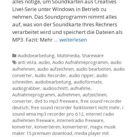
alles nötige, um Soundkarten aus Creatives
Live!-Serie unter Windows in Betrieb zu
nehmen. Das Soundprogramm nimmt alles
auf, was von der Soundkarte Ihres Rechners
verarbeitet wird und speichert die Dateien als
MP3. Fazit: Mehr …
weiterlesen
Kategorien
Audiobearbeitung
,
Multimedia
,
Shareware
Tags
anti vista
,
audio
,
Audio Aufnahmeprogramm
,
audio
aufnehmen
,
audio aufzeichnen
,
audio bearbeiten
,
audio
converter
,
Audio Recorder
,
audio ripper
,
audio
schneiden
,
audiobearbeitung
,
audioformate
,
audiograbber
,
audioschnitt
,
aufnahme
,
Aufnahmeprogramm
,
aufnehmen
,
aufzeichnen
,
converter
,
dvd to mp3 freeware
,
free sound recorder
deutsch
,
free sound recorder funktioniert nicht mehr
,
i
sound wma mp3 recorder pro 6.12
,
internet radio
aufnehmen freeware
,
internetradio freeware
,
konverter
,
konvertieren
,
konvertierer
,
magix musik
maker 15 premium download
,
media player mit