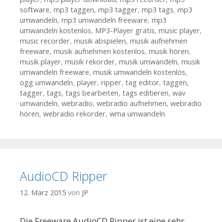
software
,
mp3 taggen
,
mp3 tagger
,
mp3 tags
,
mp3
umwandeln
,
mp3 umwandeln freeware
,
mp3
umwandeln kostenlos
,
MP3-Player gratis
,
music player
,
music recorder
,
musik abspielen
,
musik aufnehmen
freeware
,
musik aufnehmen kostenlos
,
musik hören
,
musik player
,
musik rekorder
,
musik umwandeln
,
musik
umwandeln freeware
,
musik umwandeln kostenlos
,
ogg umwandeln
,
player
,
ripper
,
tag editor
,
taggen
,
tagger
,
tags
,
tags bearbeiten
,
tags editieren
,
wav
umwandeln
,
webradio
,
webradio aufnehmen
,
webradio
hören
,
webradio rekorder
,
wma umwandeln
AudioCD Ripper
12. März 2015
von
JP
Die Freeware AudioCD Ripper ist eine sehr