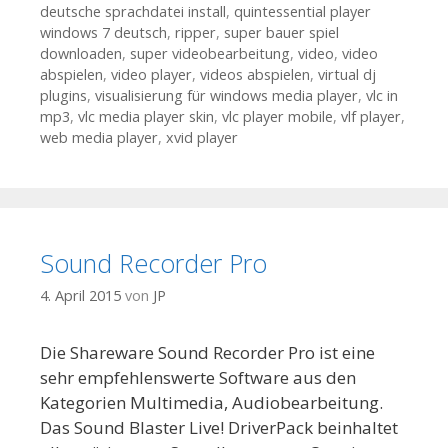
deutsche sprachdatei install
,
quintessential player
windows 7 deutsch
,
ripper
,
super bauer spiel
downloaden
,
super videobearbeitung
,
video
,
video
abspielen
,
video player
,
videos abspielen
,
virtual dj
plugins
,
visualisierung für windows media player
,
vlc in
mp3
,
vlc media player skin
,
vlc player mobile
,
vlf player
,
web media player
,
xvid player
Sound Recorder Pro
4. April 2015
von
JP
Die Shareware Sound Recorder Pro ist eine
sehr empfehlenswerte Software aus den
Kategorien Multimedia, Audiobearbeitung.
Das Sound Blaster Live! DriverPack beinhaltet