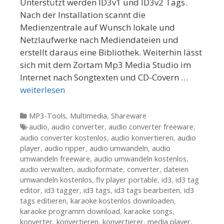
Unterstützt werden ID3v1 und ID3v2 Tags.
Nach der Installation scannt die
Medienzentrale auf Wunsch lokale und
Netzlaufwerke nach Mediendateien und
erstellt daraus eine Bibliothek. Weiterhin lässt
sich mit dem Zortam Mp3 Media Studio im
Internet nach Songtexten und CD-Covern …
weiterlesen
Kategorien
MP3-Tools
,
Multimedia
,
Shareware
Tags
audio
,
audio converter
,
audio converter freeware
,
audio converter kostenlos
,
audio konvertieren
,
audio
player
,
audio ripper
,
audio umwandeln
,
audio
umwandeln freeware
,
audio umwandeln kostenlos
,
audio verwalten
,
audioformate
,
converter
,
dateien
umwandeln kostenlos
,
flv player portable
,
id3
,
id3 tag
editor
,
id3 tagger
,
id3 tags
,
id3 tags bearbeiten
,
id3
tags editieren
,
karaoke kostenlos downloaden
,
karaoke programm download
,
karaoke songs
,
konverter
,
konvertieren
,
konvertierer
,
media player
,