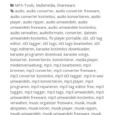
Kategorien
MP3-Tools
,
Multimedia
,
Shareware
Tags
audio
,
audio converter
,
audio converter freeware
,
audio converter kostenlos
,
audio konvertieren
,
audio
player
,
audio ripper
,
audio umwandeln
,
audio
umwandeln freeware
,
audio umwandeln kostenlos
,
audio verwalten
,
audioformate
,
converter
,
dateien
umwandeln kostenlos
,
flv player portable
,
id3
,
id3 tag
editor
,
id3 tagger
,
id3 tags
,
id3 tags bearbeiten
,
id3
tags editieren
,
karaoke kostenlos downloaden
,
karaoke programm download
,
karaoke songs
,
konverter
,
konvertieren
,
konvertierer
,
media player
,
medienverwaltung
,
mp3
,
mp3 bearbeiten
,
mp3
brennen
,
mp3 converter
,
mp3 converter freeware
,
mp3 converter kostenlos
,
mp3 id3 tagger
,
mp3 in wav
umwandeln
,
mp3 konvertieren
,
mp3 player
,
mp3
programm
,
mp3 reparieren
,
mp3 tag editor free
,
mp3
taggen
,
mp3 tagger
,
mp3 tags
,
mp3 umwandeln
,
mp3
umwandeln freeware
,
mp3 umwandeln kostenlos
,
mp3
verwalten
,
music organizer freeware
,
musik
,
musik
abspielen
,
musik hören
,
musik player
,
musik rippen
,
musik umwandeln
,
musik umwandeln freeware
,
musik