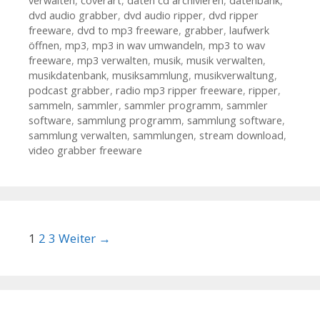
verwalten
,
coverart
,
daten cd archivieren
,
datenbank
,
dvd audio grabber
,
dvd audio ripper
,
dvd ripper
freeware
,
dvd to mp3 freeware
,
grabber
,
laufwerk
öffnen
,
mp3
,
mp3 in wav umwandeln
,
mp3 to wav
freeware
,
mp3 verwalten
,
musik
,
musik verwalten
,
musikdatenbank
,
musiksammlung
,
musikverwaltung
,
podcast grabber
,
radio mp3 ripper freeware
,
ripper
,
sammeln
,
sammler
,
sammler programm
,
sammler
software
,
sammlung programm
,
sammlung software
,
sammlung verwalten
,
sammlungen
,
stream download
,
video grabber freeware
Beitrags-Navigation
1
2
3
Weiter →