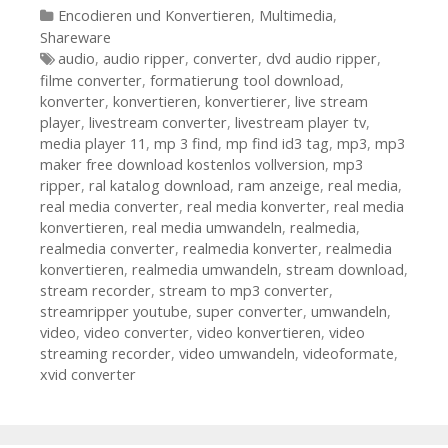
Kategorien
Encodieren und Konvertieren
,
Multimedia
,
Shareware
Tags
audio
,
audio ripper
,
converter
,
dvd audio ripper
,
filme converter
,
formatierung tool download
,
konverter
,
konvertieren
,
konvertierer
,
live stream
player
,
livestream converter
,
livestream player tv
,
media player 11
,
mp 3 find
,
mp find id3 tag
,
mp3
,
mp3
maker free download kostenlos vollversion
,
mp3
ripper
,
ral katalog download
,
ram anzeige
,
real media
,
real media converter
,
real media konverter
,
real media
konvertieren
,
real media umwandeln
,
realmedia
,
realmedia converter
,
realmedia konverter
,
realmedia
konvertieren
,
realmedia umwandeln
,
stream download
,
stream recorder
,
stream to mp3 converter
,
streamripper youtube
,
super converter
,
umwandeln
,
video
,
video converter
,
video konvertieren
,
video
streaming recorder
,
video umwandeln
,
videoformate
,
xvid converter