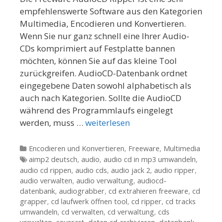
empfehlenswerte Software aus den Kategorien
Multimedia, Encodieren und Konvertieren.
Wenn Sie nur ganz schnell eine Ihrer Audio-
CDs komprimiert auf Festplatte bannen
möchten, können Sie auf das kleine Tool
zurückgreifen. AudioCD-Datenbank ordnet
eingegebene Daten sowohl alphabetisch als
auch nach Kategorien. Sollte die AudioCD
während des Programmlaufs eingelegt
werden, muss …
weiterlesen
Kategorien
Encodieren und Konvertieren
,
Freeware
,
Multimedia
Tags
aimp2 deutsch
,
audio
,
audio cd in mp3 umwandeln
,
audio cd rippen
,
audio cds
,
audio jack 2
,
audio ripper
,
audio verwalten
,
audio verwaltung
,
audiocd-
datenbank
,
audiograbber
,
cd extrahieren freeware
,
cd
grapper
,
cd laufwerk öffnen tool
,
cd ripper
,
cd tracks
umwandeln
,
cd verwalten
,
cd verwaltung
,
cds