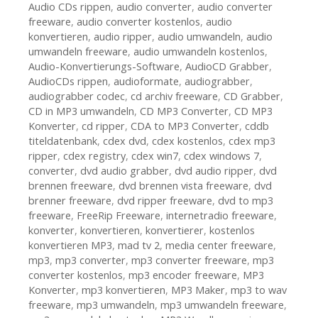
Audio CDs rippen
,
audio converter
,
audio converter
freeware
,
audio converter kostenlos
,
audio
konvertieren
,
audio ripper
,
audio umwandeln
,
audio
umwandeln freeware
,
audio umwandeln kostenlos
,
Audio-Konvertierungs-Software
,
AudioCD Grabber
,
AudioCDs rippen
,
audioformate
,
audiograbber
,
audiograbber codec
,
cd archiv freeware
,
CD Grabber
,
CD in MP3 umwandeln
,
CD MP3 Converter
,
CD MP3
Konverter
,
cd ripper
,
CDA to MP3 Converter
,
cddb
titeldatenbank
,
cdex dvd
,
cdex kostenlos
,
cdex mp3
ripper
,
cdex registry
,
cdex win7
,
cdex windows 7
,
converter
,
dvd audio grabber
,
dvd audio ripper
,
dvd
brennen freeware
,
dvd brennen vista freeware
,
dvd
brenner freeware
,
dvd ripper freeware
,
dvd to mp3
freeware
,
FreeRip Freeware
,
internetradio freeware
,
konverter
,
konvertieren
,
konvertierer
,
kostenlos
konvertieren MP3
,
mad tv 2
,
media center freeware
,
mp3
,
mp3 converter
,
mp3 converter freeware
,
mp3
converter kostenlos
,
mp3 encoder freeware
,
MP3
Konverter
,
mp3 konvertieren
,
MP3 Maker
,
mp3 to wav
freeware
,
mp3 umwandeln
,
mp3 umwandeln freeware
,