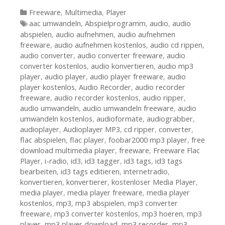
Kategorien
Freeware
,
Multimedia
,
Player
Tags
aac umwandeln
,
Abspielprogramm
,
audio
,
audio
abspielen
,
audio aufnehmen
,
audio aufnehmen
freeware
,
audio aufnehmen kostenlos
,
audio cd rippen
,
audio converter
,
audio converter freeware
,
audio
converter kostenlos
,
audio konvertieren
,
audio mp3
player
,
audio player
,
audio player freeware
,
audio
player kostenlos
,
Audio Recorder
,
audio recorder
freeware
,
audio recorder kostenlos
,
audio ripper
,
audio umwandeln
,
audio umwandeln freeware
,
audio
umwandeln kostenlos
,
audioformate
,
audiograbber
,
audioplayer
,
Audioplayer MP3
,
cd ripper
,
converter
,
flac abspielen
,
flac player
,
foobar2000 mp3 player
,
free
download multimedia player
,
freeware
,
Freeware Flac
Player
,
i-radio
,
id3
,
id3 tagger
,
id3 tags
,
id3 tags
bearbeiten
,
id3 tags editieren
,
internetradio
,
konvertieren
,
konvertierer
,
kostenloser Media Player
,
media player
,
media player freeware
,
media player
kostenlos
,
mp3
,
mp3 abspielen
,
mp3 converter
freeware
,
mp3 converter kostenlos
,
mp3 hoeren
,
mp3
player
,
mp3 player download
,
mp3 recorder
,
mp3