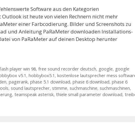
fehlenswerte Software aus den Kategorien
Outlook ist heute von vielen Rechnern nicht mehr
Meter einer Farbcodierung. Bilder und Screenshots zu
ad und Anleitung PaRaMeter downloaden Installations-
-Datei von PaRaMeter auf deinen Desktop herunter
flash player win 98
,
free sound recorder deutsch
,
google
,
google
obbybox v5.1
,
hobbybox5.1
,
kostenlose lautsprecher mess softwar
den
,
pagerank
,
phase 5.1 download
,
phase 6 download
,
phase 6
tools
,
sound lautsprecher
,
stimme
,
suchmaschine
,
suchmaschinen
,
ierung
,
teamspeak asterisk
,
thiele small parameter download
,
treib