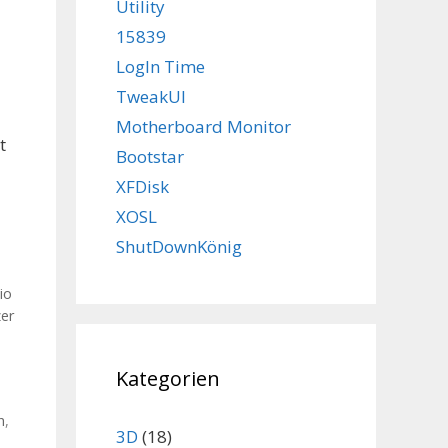
Utility
15839
LogIn Time
TweakUI
Motherboard Monitor
t
Bootstar
XFDisk
XOSL
ShutDownKönig
io
zer
Kategorien
h
,
3D
(18)