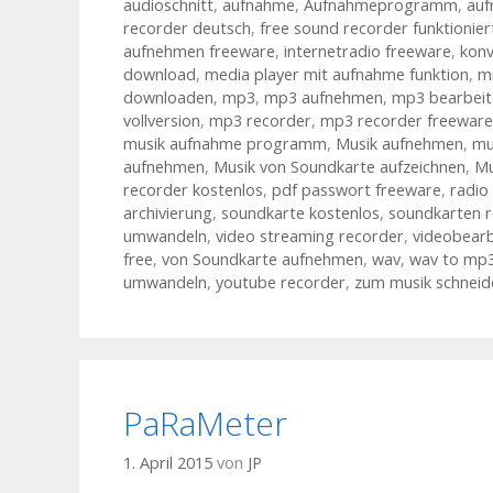
audioschnitt
,
aufnahme
,
Aufnahmeprogramm
,
au
recorder deutsch
,
free sound recorder funktionier
aufnehmen freeware
,
internetradio freeware
,
konv
download
,
media player mit aufnahme funktion
,
m
downloaden
,
mp3
,
mp3 aufnehmen
,
mp3 bearbeit
vollversion
,
mp3 recorder
,
mp3 recorder freeware
musik aufnahme programm
,
Musik aufnehmen
,
mu
aufnehmen
,
Musik von Soundkarte aufzeichnen
,
Mu
recorder kostenlos
,
pdf passwort freeware
,
radio
archivierung
,
soundkarte kostenlos
,
soundkarten r
umwandeln
,
video streaming recorder
,
videobearb
free
,
von Soundkarte aufnehmen
,
wav
,
wav to mp
umwandeln
,
youtube recorder
,
zum musik schneid
PaRaMeter
1. April 2015
von
JP