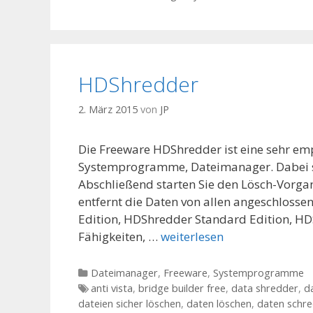
HDShredder
2. März 2015
von
JP
Die Freeware HDShredder ist eine sehr em
Systemprogramme, Dateimanager. Dabei si
Abschließend starten Sie den Lösch-Vorga
entfernt die Daten von allen angeschlosse
Edition, HDShredder Standard Edition, HDS
Fähigkeiten, …
weiterlesen
Kategorien
Dateimanager
,
Freeware
,
Systemprogramme
Tags
anti vista
,
bridge builder free
,
data shredder
,
d
dateien sicher löschen
,
daten löschen
,
daten schr