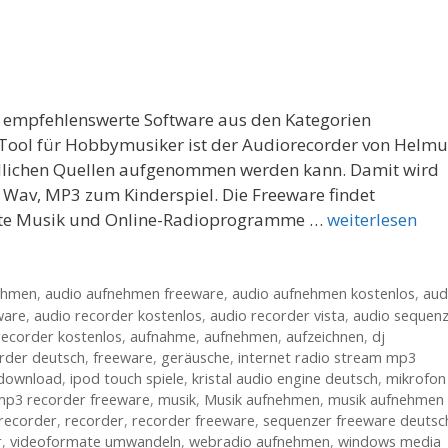
r empfehlenswerte Software aus den Kategorien
 Tool für Hobbymusiker ist der Audiorecorder von Helmu
edlichen Quellen aufgenommen werden kann. Damit wird
 Wav, MP3 zum Kinderspiel. Die Freeware findet
mte Musik und Online-Radioprogramme …
weiterlesen
ehmen
,
audio aufnehmen freeware
,
audio aufnehmen kostenlos
,
aud
ware
,
audio recorder kostenlos
,
audio recorder vista
,
audio sequen
recorder kostenlos
,
aufnahme
,
aufnehmen
,
aufzeichnen
,
dj
rder deutsch
,
freeware
,
geräusche
,
internet radio stream mp3
 download
,
ipod touch spiele
,
kristal audio engine deutsch
,
mikrofon
mp3 recorder freeware
,
musik
,
Musik aufnehmen
,
musik aufnehmen
 recorder
,
recorder
,
recorder freeware
,
sequenzer freeware deutsc
r
,
videoformate umwandeln
,
webradio aufnehmen
,
windows media