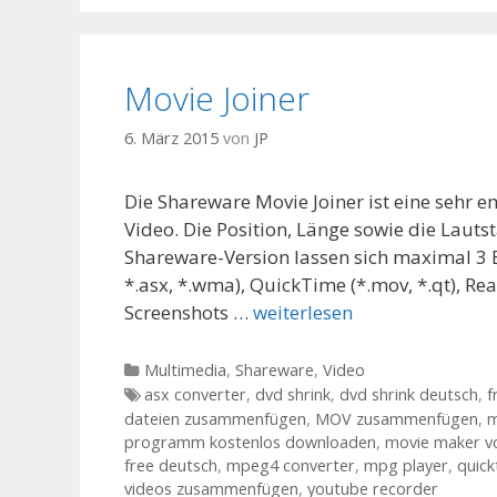
Movie Joiner
6. März 2015
von
JP
Die Shareware Movie Joiner ist eine sehr
Video. Die Position, Länge sowie die Lautst
Shareware-Version lassen sich maximal 3 E
*.asx, *.wma), QuickTime (*.mov, *.qt), R
Screenshots …
weiterlesen
Kategorien
Multimedia
,
Shareware
,
Video
Tags
asx converter
,
dvd shrink
,
dvd shrink deutsch
,
f
dateien zusammenfügen
,
MOV zusammenfügen
,
m
programm kostenlos downloaden
,
movie maker vo
free deutsch
,
mpeg4 converter
,
mpg player
,
quick
videos zusammenfügen
,
youtube recorder