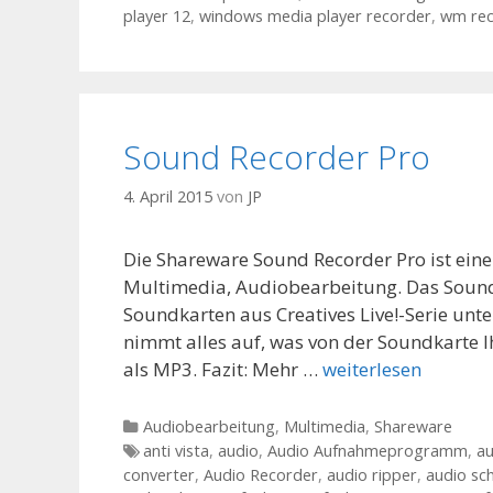
player 12
,
windows media player recorder
,
wm rec
Sound Recorder Pro
4. April 2015
von
JP
Die Shareware Sound Recorder Pro ist ein
Multimedia, Audiobearbeitung. Das Sound B
Soundkarten aus Creatives Live!-Serie u
nimmt alles auf, was von der Soundkarte I
als MP3. Fazit: Mehr …
weiterlesen
Kategorien
Audiobearbeitung
,
Multimedia
,
Shareware
Tags
anti vista
,
audio
,
Audio Aufnahmeprogramm
,
a
converter
,
Audio Recorder
,
audio ripper
,
audio sc