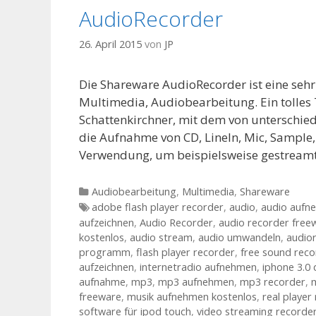
AudioRecorder
26. April 2015
von
JP
Die Shareware AudioRecorder ist eine seh
Multimedia, Audiobearbeitung. Ein tolles
Schattenkirchner, mit dem von unterschi
die Aufnahme von CD, LineIn, Mic, Sample,
Verwendung, um beispielsweise gestrea
Kategorien
Audiobearbeitung
,
Multimedia
,
Shareware
Tags
adobe flash player recorder
,
audio
,
audio aufn
aufzeichnen
,
Audio Recorder
,
audio recorder free
kostenlos
,
audio stream
,
audio umwandeln
,
audio
programm
,
flash player recorder
,
free sound reco
aufzeichnen
,
internetradio aufnehmen
,
iphone 3.0
aufnahme
,
mp3
,
mp3 aufnehmen
,
mp3 recorder
,
freeware
,
musik aufnehmen kostenlos
,
real player
software für ipod touch
,
video streaming recorde