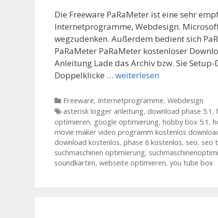
Die Freeware PaRaMeter ist eine sehr emp
Internetprogramme, Webdesign. Microsoft 
wegzudenken. Außerdem bedient sich PaRa
PaRaMeter PaRaMeter kostenloser Downlo
Anleitung Lade das Archiv bzw. Sie Setup
Doppelklicke …
weiterlesen
Kategorien
Freeware
,
Internetprogramme
,
Webdesign
Tags
asterisk logger anleitung
,
download phase 5.1
,
optimieren
,
google optimierung
,
hobby box 5.1
,
h
movie maker video programm kostenlos downloa
download kostenlos
,
phase 6 kostenlos
,
seo
,
seo 
suchmaschinen optimierung
,
suchmaschinenoptim
soundkarten
,
webseite optimieren
,
you tube box