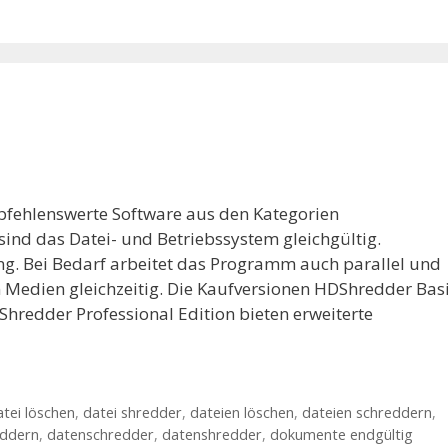
pfehlenswerte Software aus den Kategorien
nd das Datei- und Betriebssystem gleichgültig.
ng. Bei Bedarf arbeitet das Programm auch parallel und
n Medien gleichzeitig. Die Kaufversionen HDShredder Bas
hredder Professional Edition bieten erweiterte
atei löschen
,
datei shredder
,
dateien löschen
,
dateien schreddern
,
eddern
,
datenschredder
,
datenshredder
,
dokumente endgültig