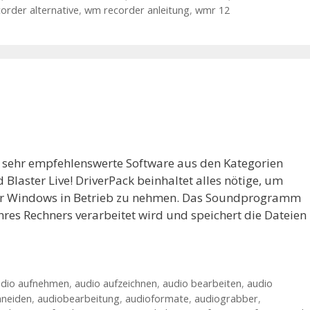
order alternative
,
wm recorder anleitung
,
wmr 12
e sehr empfehlenswerte Software aus den Kategorien
laster Live! DriverPack beinhaltet alles nötige, um
nter Windows in Betrieb zu nehmen. Das Soundprogramm
hres Rechners verarbeitet wird und speichert die Dateien
udio aufnehmen
,
audio aufzeichnen
,
audio bearbeiten
,
audio
hneiden
,
audiobearbeitung
,
audioformate
,
audiograbber
,