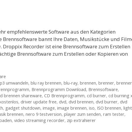
sehr empfehlenswerte Software aus den Kategorien
e Brennsoftware bannt Ihre Daten, Musikstücke und Film
 Droppix Recorder ist eine Brennsoftware zum Erstellen
chtige Brennsoftware zum Erstellen oder Kopieren von
are
mp3 umwandeln
,
blu ray brennen
,
blu-ray
,
brennen
,
brenner
,
brenner
rennprogramm
,
Brennprogramm Download
,
Brennsoftware
,
cd brennen shareware
,
CD Brennprogramm
,
cd burner
,
cd burning 
kostenlos
,
driver update free
,
dvd
,
dvd brennen
,
dvd burner
,
dvd
ch
,
gadget shutdown
,
image
,
image brennen
,
iso
,
ISO brennen
,
light
sik brennen
,
nero 9 testversion
,
player zum senden
,
ram tester
,
loaden
,
video streaming recorder
,
zip extrahierer