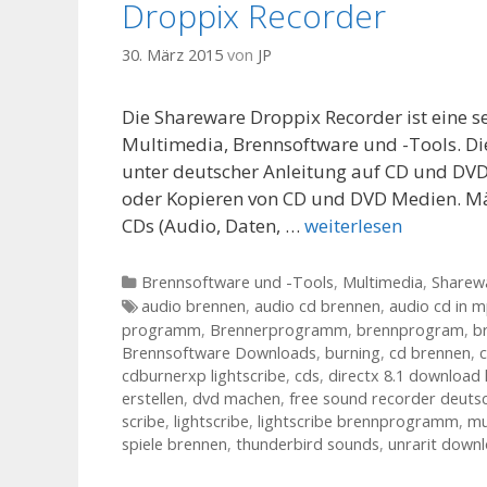
Droppix Recorder
30. März 2015
von
JP
Die Shareware Droppix Recorder ist eine 
Multimedia, Brennsoftware und -Tools. Di
unter deutscher Anleitung auf CD und DVD.
oder Kopieren von CD und DVD Medien. Mä
CDs (Audio, Daten, …
weiterlesen
Kategorien
Brennsoftware und -Tools
,
Multimedia
,
Sharew
Tags
audio brennen
,
audio cd brennen
,
audio cd in 
programm
,
Brennerprogramm
,
brennprogram
,
b
Brennsoftware Downloads
,
burning
,
cd brennen
,
cdburnerxp lightscribe
,
cds
,
directx 8.1 download 
erstellen
,
dvd machen
,
free sound recorder deuts
scribe
,
lightscribe
,
lightscribe brennprogramm
,
mu
spiele brennen
,
thunderbird sounds
,
unrarit down