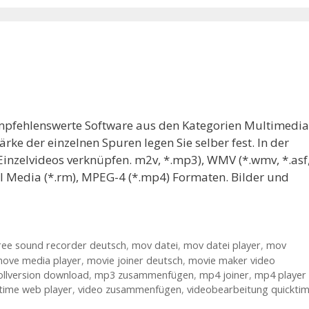
 empfehlenswerte Software aus den Kategorien Multimedia
ärke der einzelnen Spuren legen Sie selber fest. In der
inzelvideos verknüpfen. m2v, *.mp3), WMV (*.wmv, *.asf
eal Media (*.rm), MPEG-4 (*.mp4) Formaten. Bilder und
ree sound recorder deutsch
,
mov datei
,
mov datei player
,
mov
ove media player
,
movie joiner deutsch
,
movie maker video
llversion download
,
mp3 zusammenfügen
,
mp4 joiner
,
mp4 player
time web player
,
video zusammenfügen
,
videobearbeitung quickti