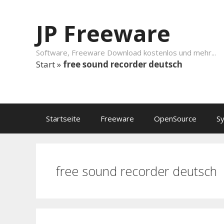
Springe zum Inhalt
JP Freeware
Software, Freeware Download kostenlos und mehr...
Start
»
free sound recorder deutsch
Startseite
Freeware
OpenSource
S
free sound recorder deutsch