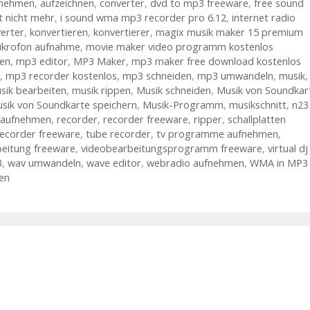
fnehmen
,
aufzeichnen
,
converter
,
dvd to mp3 freeware
,
free sound
t nicht mehr
,
i sound wma mp3 recorder pro 6.12
,
internet radio
erter
,
konvertieren
,
konvertierer
,
magix musik maker 15 premium
ikrofon aufnahme
,
movie maker video programm kostenlos
en
,
mp3 editor
,
MP3 Maker
,
mp3 maker free download kostenlos
,
mp3 recorder kostenlos
,
mp3 schneiden
,
mp3 umwandeln
,
musik
,
sik bearbeiten
,
musik rippen
,
Musik schneiden
,
Musik von Soundkar
sik von Soundkarte speichern
,
Musik-Programm
,
musikschnitt
,
n23
 aufnehmen
,
recorder
,
recorder freeware
,
ripper
,
schallplatten
ecorder freeware
,
tube recorder
,
tv programme aufnehmen
,
eitung freeware
,
videobearbeitungsprogramm freeware
,
virtual dj
3
,
wav umwandeln
,
wave editor
,
webradio aufnehmen
,
WMA in MP3
en