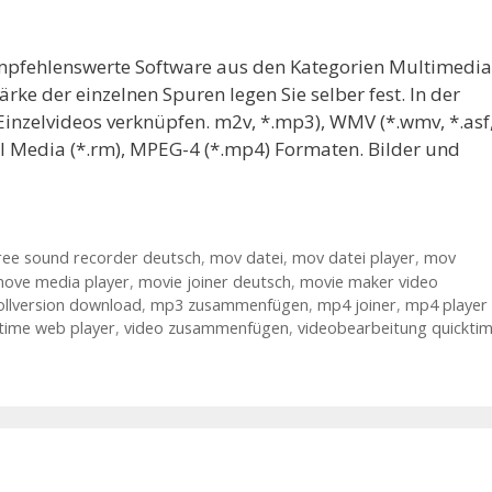
 empfehlenswerte Software aus den Kategorien Multimedia
ärke der einzelnen Spuren legen Sie selber fest. In der
inzelvideos verknüpfen. m2v, *.mp3), WMV (*.wmv, *.asf
eal Media (*.rm), MPEG-4 (*.mp4) Formaten. Bilder und
ree sound recorder deutsch
,
mov datei
,
mov datei player
,
mov
ove media player
,
movie joiner deutsch
,
movie maker video
llversion download
,
mp3 zusammenfügen
,
mp4 joiner
,
mp4 player
time web player
,
video zusammenfügen
,
videobearbeitung quickti