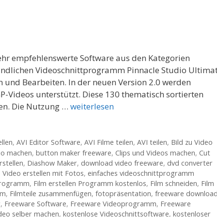
sehr empfehlenswerte Software aus den Kategorien
undlichen Videoschnittprogramm Pinnacle Studio Ultima
n und Bearbeiten. In der neuen Version 2.0 werden
ideos unterstützt. Diese 130 thematisch sortierten
zen. Die Nutzung …
weiterlesen
llen
,
AVI Editor Software
,
AVI Filme teilen
,
AVI teilen
,
Bild zu Video
eo machen
,
button maker freeware
,
Clips und Videos machen
,
Cut
rstellen
,
Diashow Maker
,
download video freeware
,
dvd converter
 Video erstellen mit Fotos
,
einfaches videoschnittprogramm
 programm
,
Film erstellen Programm kostenlos
,
Film schneiden
,
Film
mm
,
Filmteile zusammenfügen
,
fotopräsentation
,
freeware downloa
r
,
Freeware Software
,
Freeware Videoprogramm
,
Freeware
ideo selber machen
,
kostenlose Videoschnittsoftware
,
kostenloser