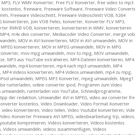
o MP3
,
FLV WMV Konverter
,
Free FLV Konverter
,
free video to mp3
 kostenlos
,
freeware
,
Freeware Software
,
Freeware Video Convert
ramm
,
Freeware Videoschnitt
,
Freeware Videoschnitt VOB
,
h264
G konvertieren
,
Join VOB Fieles
,
konverter
,
Konverter FLV MP3
,
erter RMVB VOB
,
konvertieren
,
konvertieren in WMV
,
konvertieren
u MP4
,
m4v divx converter
,
Mediacoder Video Converter
,
merge vob
wandeln
,
MOV in AVI konvertieren
,
MOV in AVI umwandeln
,
MOV in
 MPEG konvertieren
,
MOV in MPEG umwandeln
,
MOV in MPG
onverter
,
mov mpg umwandeln
,
mov to mpg
,
MOV umwandeln
,
be
,
MP3 aus YouTube extrahieren
,
MP4 Dateien konvertieren
,
MP4
wandeln
,
mp4 konvertieren
,
mp4 nach mp3 umwandeln
,
MP4
,
MP4 Videos konvertieren
,
MP4 Videos umwandeln
,
mp4 zu mpg
,
iPod umwandeln
,
MPEG MP3 Konverter
,
mpeg umwandeln
,
Mpeg1
be runterladen
,
online converter ipod
,
Programm zum Video
 umwandeln
,
runterladen von YouTube
,
Schneidprogramme
,
tipp der redaktion
,
Umwandler AVI in MPEG
,
video avi converter fr
converter kostenlos
,
Video Downloader
,
Video Format Konverter
,
video konvertieren
,
Video teilen
,
Video Youtube konvertieren
,
Vide
Video-Konverter Freeware AVI MPEG
,
videobearbeitung trp
,
videos
r youtube komprimieren
,
Videos konvertieren
,
Videos kostenlos
n
,
Videos umwandeln
,
videos zusammenfügen
,
Videos