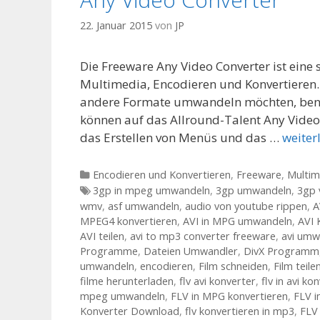
22. Januar 2015
von
JP
Die Freeware Any Video Converter ist eine
Multimedia, Encodieren und Konvertieren. H
andere Formate umwandeln möchten, benöt
können auf das Allround-Talent Any Video 
das Erstellen von Menüs und das …
weiter
Kategorien
Encodieren und Konvertieren
,
Freeware
,
Multim
Tags
3gp in mpeg umwandeln
,
3gp umwandeln
,
3gp 
wmv
,
asf umwandeln
,
audio von youtube rippen
,
A
MPEG4 konvertieren
,
AVI in MPG umwandeln
,
AVI 
AVI teilen
,
avi to mp3 converter freeware
,
avi umw
Programme
,
Dateien Umwandler
,
DivX Programm
umwandeln
,
encodieren
,
Film schneiden
,
Film teile
filme herunterladen
,
flv avi konverter
,
flv in avi ko
mpeg umwandeln
,
FLV in MPG konvertieren
,
FLV 
Konverter Download
,
flv konvertieren in mp3
,
FLV