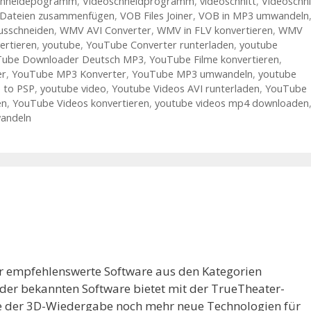
chneidepogramm
,
Videoschneidprogramm
,
videoschnitt
,
Videoschni
Dateien zusammenfügen
,
VOB Files Joiner
,
VOB in MP3 umwandeln
usschneiden
,
WMV AVI Converter
,
WMV in FLV konvertieren
,
WMV
rtieren
,
youtube
,
YouTube Converter runterladen
,
youtube
ube Downloader Deutsch MP3
,
YouTube Filme konvertieren
,
er
,
YouTube MP3 Konverter
,
YouTube MP3 umwandeln
,
youtube
 to PSP
,
youtube video
,
Youtube Videos AVI runterladen
,
YouTube
en
,
YouTube Videos konvertieren
,
youtube videos mp4 downloaden
andeln
r empfehlenswerte Software aus den Kategorien
n der bekannten Software bietet mit der TrueTheater-
e der 3D-Wiedergabe noch mehr neue Technologien für