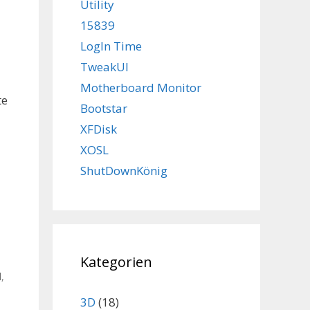
Utility
15839
LogIn Time
TweakUI
Motherboard Monitor
te
Bootstar
XFDisk
XOSL
ShutDownKönig
Kategorien
d
,
3D
(18)