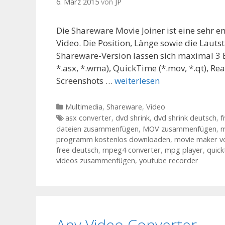
6. März 2015
von
JP
Die Shareware Movie Joiner ist eine sehr
Video. Die Position, Länge sowie die Lautst
Shareware-Version lassen sich maximal 3 E
*.asx, *.wma), QuickTime (*.mov, *.qt), R
Screenshots …
weiterlesen
Kategorien
Multimedia
,
Shareware
,
Video
Tags
asx converter
,
dvd shrink
,
dvd shrink deutsch
,
f
dateien zusammenfügen
,
MOV zusammenfügen
,
m
programm kostenlos downloaden
,
movie maker vo
free deutsch
,
mpeg4 converter
,
mpg player
,
quick
videos zusammenfügen
,
youtube recorder
Any Video Converter