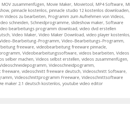
,
MOV zusammenfügen
,
Movie Maker
,
Movietool
,
MP4 Software
,
M
eshow
,
pinnacle kostenlos
,
pinnacle studio 12 kostenlos downloaden
,
 Videos zu bearbeiten
,
Programm zum Aufnehmen von Videos
,
deo schneiden
,
Schneidprogramme
,
slideshow maker
,
Software
ideo bearbeitungs programm download
,
video dvd erstellen
utsch
,
Video Maker
,
Video Maker Download
,
video player kostenlos
Video-Bearbeitung-Programm
,
Video-Bearbeitungs-Programm
,
rbeitung freeware
,
videobearbeitung freeware pinnacle
,
sprogramm
,
Videobearbeitungssoftware
,
videos bearbeiten
,
Videos
os selber machen
,
Videos selbst erstellen
,
videos zusammenfügen
,
Videoschneidepogramm
,
Videoschneidpogramm
,
t freeware
,
videoschnitt freeware deutsch
,
Videoschnitt Software
,
ogramm
,
Videoschnittprogramm Freeware
,
Videoschnittsoftware
e maker 2.1 deutsch kostenlos
,
youtube video editor