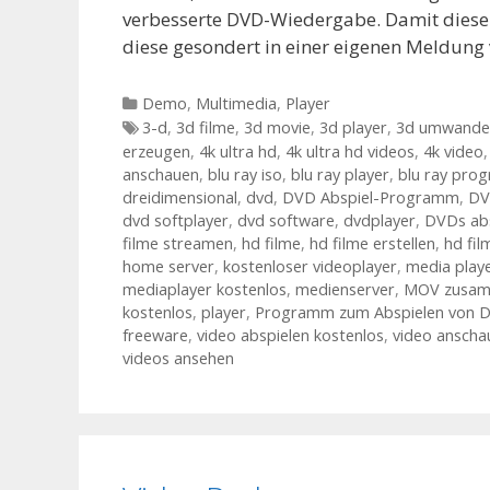
verbesserte DVD-Wiedergabe. Damit diese n
diese gesondert in einer eigenen Meldun
Kategorien
Demo
,
Multimedia
,
Player
Tags
3-d
,
3d filme
,
3d movie
,
3d player
,
3d umwande
erzeugen
,
4k ultra hd
,
4k ultra hd videos
,
4k video
anschauen
,
blu ray iso
,
blu ray player
,
blu ray pro
dreidimensional
,
dvd
,
DVD Abspiel-Programm
,
DV
dvd softplayer
,
dvd software
,
dvdplayer
,
DVDs abs
filme streamen
,
hd filme
,
hd filme erstellen
,
hd fi
home server
,
kostenloser videoplayer
,
media play
mediaplayer kostenlos
,
medienserver
,
MOV zusam
kostenlos
,
player
,
Programm zum Abspielen von 
freeware
,
video abspielen kostenlos
,
video anscha
videos ansehen