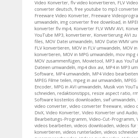
Video Konverter
,
flv video konvertieren
,
FLV Vide
converter deutsch
,
free youtube to mp3 converter
Freeware Video Konverter
,
Freeware Videoprog
umwandeln
,
img converter free download
,
in MPE
konverter flv mp4
,
Konverter FLV WMV AVI
,
Konv
YouTube MP3
,
konvertierer
,
Konvertierung AVI z
files
,
MOV Datei umwandeln
,
MOV Datei WMV um
FLV konvertieren
,
MOV in FLV umwandeln
,
MOV in
konvertieren
,
MOV in MPG umwandeln
,
mov mpg c
MOV zusammenfügen
,
Movietool
,
MP3 aus YouTu
Dateien umwandeln
,
mp4 divx avi
,
MP4 in MP3 um
Software
,
MP4 umwandeln
,
MP4 Video bearbeiten
MPEG Filme teilen
,
mpeg in avi umwandeln
,
MPEG 
Encoder
,
MPG in AVI umwandeln
,
Musik von YouTu
schneiden
,
redaktionstipps
,
resize aspect ratio
,
rm
Software kostenlos downloaden
,
swf umwandeln
,
video converter
,
video converter freeware
,
video 
DivX
,
Video Konverter
,
Video Konverter und Audio
Bearbeitungs-Programm
,
Video-Cut-Programm
,
videos bearbeiten
,
videos downloaden
,
videos fü
konvertieren
,
videos runterladen
,
videos schneide