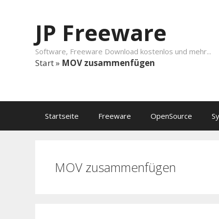
Springe zum Inhalt
JP Freeware
Software, Freeware Download kostenlos und mehr...
Start
»
MOV zusammenfügen
Startseite
Freeware
OpenSource
S
MOV zusammenfügen