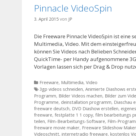
Pinnacle VideoSpin
3. April 2015
von
JP
Die Freeware Pinnacle VideoSpin ist eine 
Multimedia, Video. Mit dem einsteigerfre
können Sie Videos nach Belieben Schneide
QuickTime- per Handy aufgenommene 3GP-V
Vorlagen lassen sich per Drag & Drop nut
Kategorien
Freeware
,
Multimedia
,
Video
Tags
3gp videos schneiden
,
Animierte Diashows erste
Programm
,
Bilder Videos machen
,
Bilder zum Vid
Programme
,
deinstallation programm
,
Diaschau e
freeware deutsch
,
DVD Diashow erstellen
,
eigenes
freeware
,
festplatte 1 1 copy
,
film bearbeitungs
teilen
,
Film-Bearbeitungs-Software
,
Film-Progra
freeware movie maker
,
Freeware Slideshow Make
Videoschnitt
,
internetradio freeware
,
kostenlos V