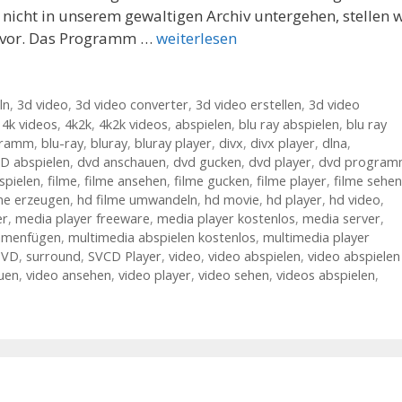
icht in unserem gewaltigen Archiv untergehen, stellen w
g vor. Das Programm …
weiterlesen
ln
,
3d video
,
3d video converter
,
3d video erstellen
,
3d video
,
4k videos
,
4k2k
,
4k2k videos
,
abspielen
,
blu ray abspielen
,
blu ray
gramm
,
blu-ray
,
bluray
,
bluray player
,
divx
,
divx player
,
dlna
,
D abspielen
,
dvd anschauen
,
dvd gucken
,
dvd player
,
dvd progra
pielen
,
filme
,
filme ansehen
,
filme gucken
,
filme player
,
filme sehen
lme erzeugen
,
hd filme umwandeln
,
hd movie
,
hd player
,
hd video
,
er
,
media player freeware
,
media player kostenlos
,
media server
,
menfügen
,
multimedia abspielen kostenlos
,
multimedia player
DVD
,
surround
,
SVCD Player
,
video
,
video abspielen
,
video abspielen
uen
,
video ansehen
,
video player
,
video sehen
,
videos abspielen
,