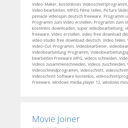
Video-Maker
,
kostenloses Videoschnittprogramm
Video bearbeiten
,
MPEG Filme teilen
,
Picture Slid
pinnacle videospin deutsch freeware
,
Programm um
Programm zum Video erstellen
,
Programm zum Vi
kostenlos downloaden
,
super videobearbeitung
,
v
freeware
,
Video erstellen
,
video free download de
video studio free download deutsch
,
Video teilen
,
Video-Cut-Programm
,
Videobearbeiter
,
videobea
Videobearbeitung Programm
,
Videobearbeitung
bearbeiten Freeware MPG
,
videos schneiden
,
Vide
Videos zusammenschneiden
,
Videos zuschneiden
,
Videoschneidprogramm
,
videoschnitt
,
videoschnit
Videoschnitt Software kostenlos
,
videoschnittpr
Freeware
,
windows media player 12
,
windows movi
Movie Joiner