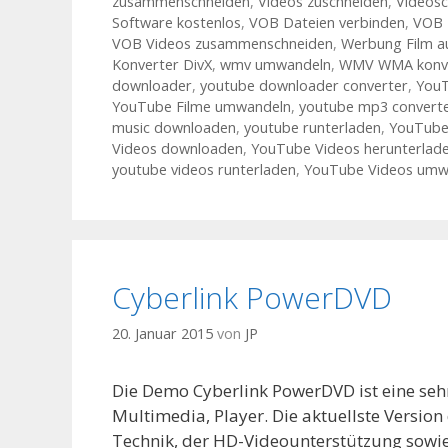
zusammenschneiden
,
Videos zuschneiden
,
Videos
Software kostenlos
,
VOB Dateien verbinden
,
VOB 
VOB Videos zusammenschneiden
,
Werbung Film a
Konverter DivX
,
wmv umwandeln
,
WMV WMA konve
downloader
,
youtube downloader converter
,
YouT
YouTube Filme umwandeln
,
youtube mp3 convert
music downloaden
,
youtube runterladen
,
YouTube
Videos downloaden
,
YouTube Videos herunterlad
youtube videos runterladen
,
YouTube Videos umw
Cyberlink PowerDVD
20. Januar 2015
von
JP
Die Demo Cyberlink PowerDVD ist eine seh
Multimedia, Player. Die aktuellste Versio
Technik, der HD-Videounterstützung sowi