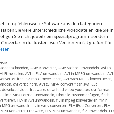
 sehr empfehlenswerte Software aus den Kategorien
aben Sie viele unterschiedliche Videodateien, die Sie in
igen Sie nicht jeweils ein Spezialprogramm sondern
Converter in der kostenlosen Version zurückgreifen. Für
lesen
edia
videos schneiden
,
AMV Konverter
,
AMV Videos umwandeln
,
asf to
VI Filme teilen
,
AVI in FLV umwandeln
,
AVI in MPEG umwandeln
,
AVI 
Konverter free
,
avi mp3 konvertieren
,
AVI nach MPEG konvertieren
,
andeln
,
avi verkleinern
,
AVI zu MP4
,
convert flash swf
,
Cut
,
download video freeware
,
download video youtube
,
dvr format
n
,
Filme MP4 Format umwandeln
,
Filmteile zusammenfügen
,
flash
nvertieren
,
FLV in AVI umwandeln
,
flv in mpeg konvertieren
,
flv in
in MPG umwandeln
,
flv in wmv converter
,
FLV iPod Converter
,
FLV
 MP4 Konverter Freeware
,
FLV MP4 umwandeln
,
flv umwandeln
,
FL