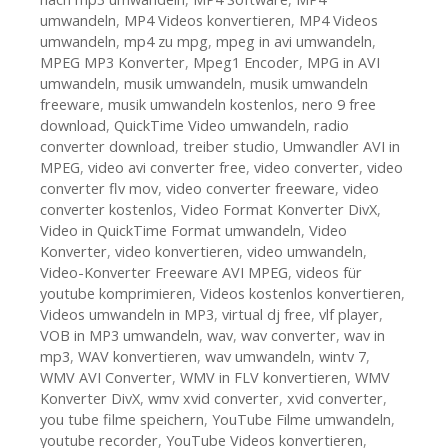
umwandeln
,
MP4 Videos konvertieren
,
MP4 Videos
umwandeln
,
mp4 zu mpg
,
mpeg in avi umwandeln
,
MPEG MP3 Konverter
,
Mpeg1 Encoder
,
MPG in AVI
umwandeln
,
musik umwandeln
,
musik umwandeln
freeware
,
musik umwandeln kostenlos
,
nero 9 free
download
,
QuickTime Video umwandeln
,
radio
converter download
,
treiber studio
,
Umwandler AVI in
MPEG
,
video avi converter free
,
video converter
,
video
converter flv mov
,
video converter freeware
,
video
converter kostenlos
,
Video Format Konverter DivX
,
Video in QuickTime Format umwandeln
,
Video
Konverter
,
video konvertieren
,
video umwandeln
,
Video-Konverter Freeware AVI MPEG
,
videos für
youtube komprimieren
,
Videos kostenlos konvertieren
,
Videos umwandeln in MP3
,
virtual dj free
,
vlf player
,
VOB in MP3 umwandeln
,
wav
,
wav converter
,
wav in
mp3
,
WAV konvertieren
,
wav umwandeln
,
wintv 7
,
WMV AVI Converter
,
WMV in FLV konvertieren
,
WMV
Konverter DivX
,
wmv xvid converter
,
xvid converter
,
you tube filme speichern
,
YouTube Filme umwandeln
,
youtube recorder
,
YouTube Videos konvertieren
,