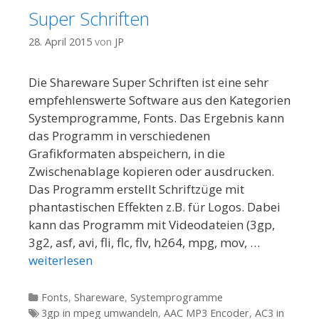
Super Schriften
28. April 2015
von
JP
Die Shareware Super Schriften ist eine sehr
empfehlenswerte Software aus den Kategorien
Systemprogramme, Fonts. Das Ergebnis kann
das Programm in verschiedenen
Grafikformaten abspeichern, in die
Zwischenablage kopieren oder ausdrucken.
Das Programm erstellt Schriftzüge mit
phantastischen Effekten z.B. für Logos. Dabei
kann das Programm mit Videodateien (3gp,
3g2, asf, avi, fli, flc, flv, h264, mpg, mov, …
weiterlesen
Kategorien
Fonts
,
Shareware
,
Systemprogramme
Tags
3gp in mpeg umwandeln
,
AAC MP3 Encoder
,
AC3 in