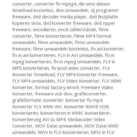
converter
,
converter flv mpeg4
,
die sims deluxe
download kostenlos
,
divx umwandeln
,
dj programm
freeware
,
dvd decoder media player
,
dvd festplatte
kopieren vista
,
dvd konverter freeware
,
dvd ripper
freeware
,
encodieren
,
excel zählerstände
,
filme
converter
,
filme konvertieren
,
Filme MP4 Format
umwandeln
,
filme umwandeln
,
filme umwandeln
freeware
,
filme umwandeln kostenlos
,
flv avi konverter
,
flv in avi konvertieren
,
FLV in AVI umwandeln
,
flv in
mpeg konvertieren
,
flv in mpeg umwandeln
,
FLV in
MPG konvertieren
,
flv ipod video converter
,
FLV
Konverter Download
,
FLV MP4 Konverter Freeware
,
FLV MP4 umwandeln
,
FLV Video Konverter
,
FLV WMV
Konverter
,
format factory wmv9
,
Freeware Video
Konverter
,
freeware vob divx
,
grafikconverter
,
grafikformate
,
konverter
,
konverter flv mp4
,
Konverter FLV WMV AVI
,
Konverter RMVB VOB
,
konvertieren
,
konvertieren in WMV
,
konvertierer
,
Konvertierung AVI zu MP4
,
Mediacoder Video
Converter
,
MOV Datei umwandeln
,
MOV Datei WMV
umwandeln
,
MOV in FLV konvertieren
,
MOV in FLV