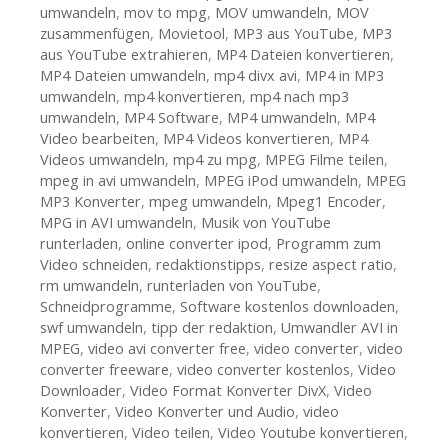
umwandeln
,
mov to mpg
,
MOV umwandeln
,
MOV
zusammenfügen
,
Movietool
,
MP3 aus YouTube
,
MP3
aus YouTube extrahieren
,
MP4 Dateien konvertieren
,
MP4 Dateien umwandeln
,
mp4 divx avi
,
MP4 in MP3
umwandeln
,
mp4 konvertieren
,
mp4 nach mp3
umwandeln
,
MP4 Software
,
MP4 umwandeln
,
MP4
Video bearbeiten
,
MP4 Videos konvertieren
,
MP4
Videos umwandeln
,
mp4 zu mpg
,
MPEG Filme teilen
,
mpeg in avi umwandeln
,
MPEG iPod umwandeln
,
MPEG
MP3 Konverter
,
mpeg umwandeln
,
Mpeg1 Encoder
,
MPG in AVI umwandeln
,
Musik von YouTube
runterladen
,
online converter ipod
,
Programm zum
Video schneiden
,
redaktionstipps
,
resize aspect ratio
,
rm umwandeln
,
runterladen von YouTube
,
Schneidprogramme
,
Software kostenlos downloaden
,
swf umwandeln
,
tipp der redaktion
,
Umwandler AVI in
MPEG
,
video avi converter free
,
video converter
,
video
converter freeware
,
video converter kostenlos
,
Video
Downloader
,
Video Format Konverter DivX
,
Video
Konverter
,
Video Konverter und Audio
,
video
konvertieren
,
Video teilen
,
Video Youtube konvertieren
,