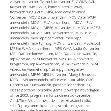
viewer
,
konverter flv mp4
,
Konverter FLV WMV AVI
,
Konverter RMVB VOB
,
konvertieren in WMV
,
Konvertierung AVI zu MP4
,
Mediacoder Video
Converter
,
MOV Datei umwandeln
,
MOV Datei WMV
umwandeln
,
MOV in FLV konvertieren
,
MOV in FLV
umwandeln
,
MOV in MPEG konvertieren
,
MOV in MPEG
umwandeln
,
MOV in MPG konvertieren
,
MOV in MPG
umwandeln
,
mov mpg converter
,
mov mpg
umwandeln
,
mov to mpg
,
MOV umwandeln
,
Movietool
,
MP3 in WMA konvertieren
,
MP3 WMA Audio Converter
,
MP4 Dateien konvertieren
,
MP4 Dateien umwandeln
,
mp4 divx avi
,
MP4 Konverter MP3
,
MP4 Konverter
Programm
,
mp4 konvertieren
,
MP4 umwandeln
,
MP4
Videos umwandeln
,
mp4 zu mpg
,
mpeg in avi
umwandeln
,
MPEG MP3 Konverter
,
Mpeg1 Encoder
,
MPG in AVI umwandeln
,
office word portable
,
OGG
Dateien MP3 umwandeln
,
picasa bildbearbeitung
,
picasa portable
,
portable game
,
powerpoint vorlagen
office 2003
,
programm für zeichnen pc kostenlos
,
QuickTime Video umwandeln
,
resize aspect ratio
,
schrift programm kostenlos
,
schrift programme
kostenlos
,
schriftarten für bildbearbeitung free