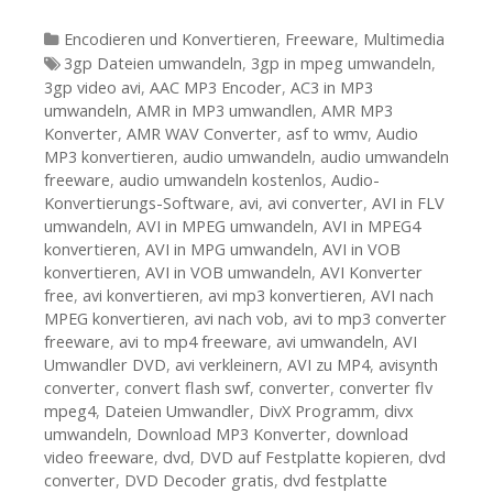
Kategorien
Encodieren und Konvertieren
,
Freeware
,
Multimedia
Tags
3gp Dateien umwandeln
,
3gp in mpeg umwandeln
,
3gp video avi
,
AAC MP3 Encoder
,
AC3 in MP3
umwandeln
,
AMR in MP3 umwandlen
,
AMR MP3
Konverter
,
AMR WAV Converter
,
asf to wmv
,
Audio
MP3 konvertieren
,
audio umwandeln
,
audio umwandeln
freeware
,
audio umwandeln kostenlos
,
Audio-
Konvertierungs-Software
,
avi
,
avi converter
,
AVI in FLV
umwandeln
,
AVI in MPEG umwandeln
,
AVI in MPEG4
konvertieren
,
AVI in MPG umwandeln
,
AVI in VOB
konvertieren
,
AVI in VOB umwandeln
,
AVI Konverter
free
,
avi konvertieren
,
avi mp3 konvertieren
,
AVI nach
MPEG konvertieren
,
avi nach vob
,
avi to mp3 converter
freeware
,
avi to mp4 freeware
,
avi umwandeln
,
AVI
Umwandler DVD
,
avi verkleinern
,
AVI zu MP4
,
avisynth
converter
,
convert flash swf
,
converter
,
converter flv
mpeg4
,
Dateien Umwandler
,
DivX Programm
,
divx
umwandeln
,
Download MP3 Konverter
,
download
video freeware
,
dvd
,
DVD auf Festplatte kopieren
,
dvd
converter
,
DVD Decoder gratis
,
dvd festplatte