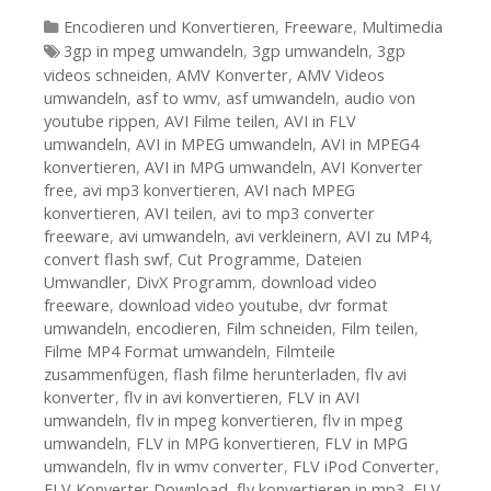
Kategorien
Encodieren und Konvertieren
,
Freeware
,
Multimedia
Tags
3gp in mpeg umwandeln
,
3gp umwandeln
,
3gp
videos schneiden
,
AMV Konverter
,
AMV Videos
umwandeln
,
asf to wmv
,
asf umwandeln
,
audio von
youtube rippen
,
AVI Filme teilen
,
AVI in FLV
umwandeln
,
AVI in MPEG umwandeln
,
AVI in MPEG4
konvertieren
,
AVI in MPG umwandeln
,
AVI Konverter
free
,
avi mp3 konvertieren
,
AVI nach MPEG
konvertieren
,
AVI teilen
,
avi to mp3 converter
freeware
,
avi umwandeln
,
avi verkleinern
,
AVI zu MP4
,
convert flash swf
,
Cut Programme
,
Dateien
Umwandler
,
DivX Programm
,
download video
freeware
,
download video youtube
,
dvr format
umwandeln
,
encodieren
,
Film schneiden
,
Film teilen
,
Filme MP4 Format umwandeln
,
Filmteile
zusammenfügen
,
flash filme herunterladen
,
flv avi
konverter
,
flv in avi konvertieren
,
FLV in AVI
umwandeln
,
flv in mpeg konvertieren
,
flv in mpeg
umwandeln
,
FLV in MPG konvertieren
,
FLV in MPG
umwandeln
,
flv in wmv converter
,
FLV iPod Converter
,
FLV Konverter Download
,
flv konvertieren in mp3
,
FLV