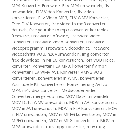
MP4 Konverter Freeware
,
FLV MP4 umwandeln
,
flv
umwandeln
,
FLV Video Konverter
,
flv video
konvertieren
,
FLV Video MP3
,
FLV WMV Konverter
,
Free FLV Konverter
,
free video to mp3 converter
deutsch
,
free youtube to mp3 converter kostenlos
,
freeware
,
Freeware Software
,
Freeware Video
Converter
,
Freeware Video Konverter
,
Freeware
Videoprogramm
,
Freeware Videoschnitt
,
Freeware
Videoschnitt VOB
,
h264 umwandeln
,
img converter
free download
,
in MPEG konvertieren
,
Join VOB Fieles
,
konverter
,
Konverter FLV MP3
,
konverter flv mp4
,
Konverter FLV WMV AVI
,
Konverter RMVB VOB
,
konvertieren
,
konvertieren in WMV
,
konvertieren
YouTube MP3
,
konvertierer
,
Konvertierung AVI zu
MP4
,
m4v divx converter
,
Mediacoder Video
Converter
,
merge vob files
,
MOV Datei umwandeln
,
MOV Datei WMV umwandeln
,
MOV in AVI konvertieren
,
MOV in AVI umwandeln
,
MOV in FLV konvertieren
,
MOV
in FLV umwandeln
,
MOV in MPEG konvertieren
,
MOV in
MPEG umwandeln
,
MOV in MPG konvertieren
,
MOV in
MPG umwandeln
,
mov mpg converter
,
mov mpg