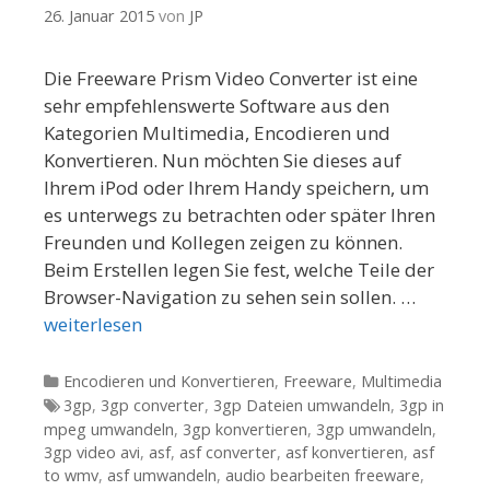
26. Januar 2015
von
JP
Die Freeware Prism Video Converter ist eine
sehr empfehlenswerte Software aus den
Kategorien Multimedia, Encodieren und
Konvertieren. Nun möchten Sie dieses auf
Ihrem iPod oder Ihrem Handy speichern, um
es unterwegs zu betrachten oder später Ihren
Freunden und Kollegen zeigen zu können.
Beim Erstellen legen Sie fest, welche Teile der
Browser-Navigation zu sehen sein sollen. …
weiterlesen
Kategorien
Encodieren und Konvertieren
,
Freeware
,
Multimedia
Tags
3gp
,
3gp converter
,
3gp Dateien umwandeln
,
3gp in
mpeg umwandeln
,
3gp konvertieren
,
3gp umwandeln
,
3gp video avi
,
asf
,
asf converter
,
asf konvertieren
,
asf
to wmv
,
asf umwandeln
,
audio bearbeiten freeware
,