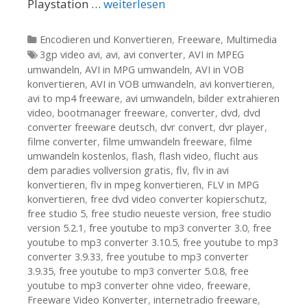
Playstation …
weiterlesen
Kategorien
Encodieren und Konvertieren
,
Freeware
,
Multimedia
Tags
3gp video avi
,
avi
,
avi converter
,
AVI in MPEG
umwandeln
,
AVI in MPG umwandeln
,
AVI in VOB
konvertieren
,
AVI in VOB umwandeln
,
avi konvertieren
,
avi to mp4 freeware
,
avi umwandeln
,
bilder extrahieren
video
,
bootmanager freeware
,
converter
,
dvd
,
dvd
converter freeware deutsch
,
dvr convert
,
dvr player
,
filme converter
,
filme umwandeln freeware
,
filme
umwandeln kostenlos
,
flash
,
flash video
,
flucht aus
dem paradies vollversion gratis
,
flv
,
flv in avi
konvertieren
,
flv in mpeg konvertieren
,
FLV in MPG
konvertieren
,
free dvd video converter kopierschutz
,
free studio 5
,
free studio neueste version
,
free studio
version 5.2.1
,
free youtube to mp3 converter 3.0
,
free
youtube to mp3 converter 3.10.5
,
free youtube to mp3
converter 3.9.33
,
free youtube to mp3 converter
3.9.35
,
free youtube to mp3 converter 5.0.8
,
free
youtube to mp3 converter ohne video
,
freeware
,
Freeware Video Konverter
,
internetradio freeware
,