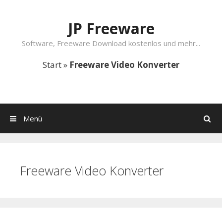
Springe zum Inhalt
JP Freeware
Software, Freeware Download kostenlos und mehr...
Start
»
Freeware Video Konverter
Menü
Suchen
Freeware Video Konverter