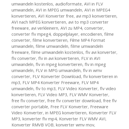
umwandeln kostenlos
,
audioformate
,
AVI in FLV
umwandeln
,
AVI in MPEG umwandeln
,
AVI in MPEG4
konvertieren
,
AVI Konverter free
,
avi mp3 konvertieren
,
AVI nach MPEG konvertieren
,
avi to mp3 converter
freeware
,
avi verkleinern
,
AVI zu MP4
,
converter
,
converter flv mpeg4
,
doppelplayer
,
encodieren
,
filme
converter
,
filme konvertieren
,
Filme MP4 Format
umwandeln
,
filme umwandeln
,
filme umwandeln
freeware
,
filme umwandeln kostenlos
,
flv avi konverter
,
flv converter
,
flv in avi konvertieren
,
FLV in AVI
umwandeln
,
flv in mpeg konvertieren
,
flv in mpeg
umwandeln
,
FLV in MPG umwandeln
,
flv in wmv
converter
,
FLV Konverter Download
,
flv konvertieren in
mp3
,
FLV MP4 Konverter Freeware
,
FLV MP4
umwandeln
,
flv to mp3
,
FLV Video Konverter
,
flv video
konvertieren
,
FLV Video MP3
,
FLV WMV Konverter
,
free flv converter
,
free flv converter download
,
free flv
converter portable
,
Free FLV Konverter
,
Freeware
Video Konverter
,
in MPEG konvertieren
,
Konverter FLV
MP3
,
konverter flv mp4
,
Konverter FLV WMV AVI
,
Konverter RMVB VOB
,
konverter wmv mov
,