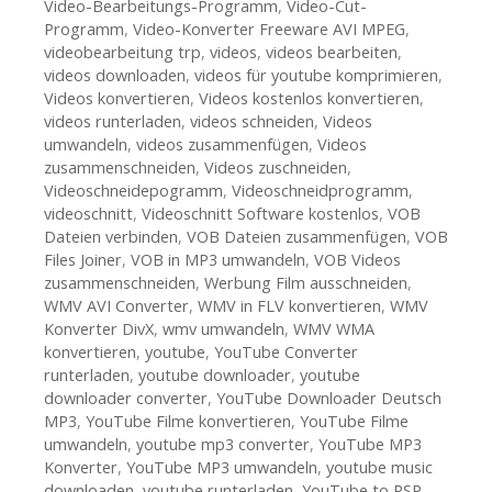
Video-Bearbeitungs-Programm
,
Video-Cut-
Programm
,
Video-Konverter Freeware AVI MPEG
,
videobearbeitung trp
,
videos
,
videos bearbeiten
,
videos downloaden
,
videos für youtube komprimieren
,
Videos konvertieren
,
Videos kostenlos konvertieren
,
videos runterladen
,
videos schneiden
,
Videos
umwandeln
,
videos zusammenfügen
,
Videos
zusammenschneiden
,
Videos zuschneiden
,
Videoschneidepogramm
,
Videoschneidprogramm
,
videoschnitt
,
Videoschnitt Software kostenlos
,
VOB
Dateien verbinden
,
VOB Dateien zusammenfügen
,
VOB
Files Joiner
,
VOB in MP3 umwandeln
,
VOB Videos
zusammenschneiden
,
Werbung Film ausschneiden
,
WMV AVI Converter
,
WMV in FLV konvertieren
,
WMV
Konverter DivX
,
wmv umwandeln
,
WMV WMA
konvertieren
,
youtube
,
YouTube Converter
runterladen
,
youtube downloader
,
youtube
downloader converter
,
YouTube Downloader Deutsch
MP3
,
YouTube Filme konvertieren
,
YouTube Filme
umwandeln
,
youtube mp3 converter
,
YouTube MP3
Konverter
,
YouTube MP3 umwandeln
,
youtube music
downloaden
,
youtube runterladen
,
YouTube to PSP
,