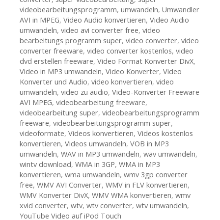
videobearbeitungsprogramm
,
umwandeln
,
Umwandler
AVI in MPEG
,
Video Audio konvertieren
,
Video Audio
umwandeln
,
video avi converter free
,
video
bearbeitungs programm super
,
video converter
,
video
converter freeware
,
video converter kostenlos
,
video
dvd erstellen freeware
,
Video Format Konverter DivX
,
Video in MP3 umwandeln
,
Video Konverter
,
Video
Konverter und Audio
,
video konvertieren
,
video
umwandeln
,
video zu audio
,
Video-Konverter Freeware
AVI MPEG
,
videobearbeitung freeware
,
videobearbeitung super
,
videobearbeitungsprogramm
freeware
,
videobearbeitungsprogramm super
,
videoformate
,
Videos konvertieren
,
Videos kostenlos
konvertieren
,
Videos umwandeln
,
VOB in MP3
umwandeln
,
WAV in MP3 umwandeln
,
wav umwandeln
,
wintv download
,
WMA in 3GP
,
WMA in MP3
konvertieren
,
wma umwandeln
,
wmv 3gp converter
free
,
WMV AVI Converter
,
WMV in FLV konvertieren
,
WMV Konverter DivX
,
WMV WMA konvertieren
,
wmv
xvid converter
,
wtv
,
wtv converter
,
wtv umwandeln
,
YouTube Video auf iPod Touch