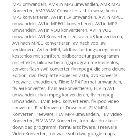
MP3 umwandeln
,
AMR in MP3 umwandlen
,
AMR MP3
Konverter
,
AMR WAV Converter
,
asf to wmv
,
Audio
MP3 konvertieren
,
AVI in FLV umwandeln
,
AVI in MPEG
umwandeln
,
AVI in MPEG4 konvertieren
,
AVI in MPG
umwandeln
,
AVI in VOB konvertieren
,
AVI in VOB
umwandeln
,
AVI Konverter free
,
avi mp3 konvertieren
,
AVI nach MPEG konvertieren
,
avi nach vob
,
avi
verkleinern
,
AVI zu MP4
,
bildbearbeitungsprogramm
kostenlos mit schriften
,
bildbearbeitungsprogramm
mit effekte
,
bildbearbeitungsprogramme kostenlos
,
convert flash swf
,
converter flv mpeg4
,
die sims deluxe
edition
,
dvd festplatte kopieren vista
,
dvd konverter
freeware
,
encodieren
,
Filme MP4 Format umwandeln
,
flv avi konverter
,
flv in avi konvertieren
,
FLV in AVI
umwandeln
,
flv in mpeg konvertieren
,
flv in mpeg
umwandeln
,
FLV in MPG konvertieren
,
flv ipod video
converter
,
FLV Konverter Download
,
FLV MP4
Konverter Freeware
,
FLV MP4 umwandeln
,
FLV Video
Konverter
,
FLV WMV Konverter
,
formular druckerei
download programm
,
formularsoftware
,
Freeware
Video Konverter
,
freeware vob divx
,
google maps