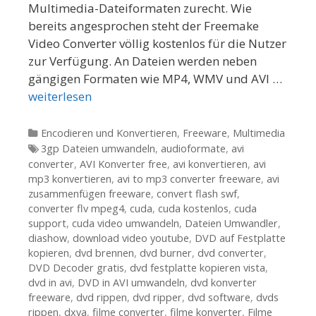
Multimedia-Dateiformaten zurecht. Wie
bereits angesprochen steht der Freemake
Video Converter völlig kostenlos für die Nutzer
zur Verfügung. An Dateien werden neben
gängigen Formaten wie MP4, WMV und AVI …
weiterlesen
Kategorien
Encodieren und Konvertieren
,
Freeware
,
Multimedia
Tags
3gp Dateien umwandeln
,
audioformate
,
avi
converter
,
AVI Konverter free
,
avi konvertieren
,
avi
mp3 konvertieren
,
avi to mp3 converter freeware
,
avi
zusammenfügen freeware
,
convert flash swf
,
converter flv mpeg4
,
cuda
,
cuda kostenlos
,
cuda
support
,
cuda video umwandeln
,
Dateien Umwandler
,
diashow
,
download video youtube
,
DVD auf Festplatte
kopieren
,
dvd brennen
,
dvd burner
,
dvd converter
,
DVD Decoder gratis
,
dvd festplatte kopieren vista
,
dvd in avi
,
DVD in AVI umwandeln
,
dvd konverter
freeware
,
dvd rippen
,
dvd ripper
,
dvd software
,
dvds
rippen
,
dxva
,
filme converter
,
filme konverter
,
Filme