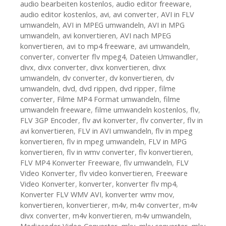
audio bearbeiten kostenlos
,
audio editor freeware
,
audio editor kostenlos
,
avi
,
avi converter
,
AVI in FLV
umwandeln
,
AVI in MPEG umwandeln
,
AVI in MPG
umwandeln
,
avi konvertieren
,
AVI nach MPEG
konvertieren
,
avi to mp4 freeware
,
avi umwandeln
,
converter
,
converter flv mpeg4
,
Dateien Umwandler
,
divx
,
divx converter
,
divx konvertieren
,
divx
umwandeln
,
dv converter
,
dv konvertieren
,
dv
umwandeln
,
dvd
,
dvd rippen
,
dvd ripper
,
filme
converter
,
Filme MP4 Format umwandeln
,
filme
umwandeln freeware
,
filme umwandeln kostenlos
,
flv
,
FLV 3GP Encoder
,
flv avi konverter
,
flv converter
,
flv in
avi konvertieren
,
FLV in AVI umwandeln
,
flv in mpeg
konvertieren
,
flv in mpeg umwandeln
,
FLV in MPG
konvertieren
,
flv in wmv converter
,
flv konvertieren
,
FLV MP4 Konverter Freeware
,
flv umwandeln
,
FLV
Video Konverter
,
flv video konvertieren
,
Freeware
Video Konverter
,
konverter
,
konverter flv mp4
,
Konverter FLV WMV AVI
,
konverter wmv mov
,
konvertieren
,
konvertierer
,
m4v
,
m4v converter
,
m4v
divx converter
,
m4v konvertieren
,
m4v umwandeln
,