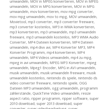
umwandeln
,
MOV in MPEG konvertieren
,
MOV in MPEG
umwandeln
,
MOV in MPG konvertieren
,
MOV in MPG
umwandeln
,
mov konvertieren
,
mov mpg converter
,
mov mpg umwandeln
,
mov to mpg
,
MOV umwandeln
,
Movietool
,
mp3 converter
,
mp3 converter freeware
,
mp3 converter kostenlos
,
MP3 in WMA konvertieren
,
mp3 konvertieren
,
mp3 umwandeln
,
mp3 umwandeln
freeware
,
mp3 umwandeln kostenlos
,
MP3 WMA Audio
Converter
,
MP4 Dateien konvertieren
,
MP4 Dateien
umwandeln
,
mp4 divx avi
,
MP4 Konverter MP3
,
MP4
Konverter Programm
,
mp4 konvertieren
,
MP4
umwandeln
,
MP4 Videos umwandeln
,
mp4 zu mpg
,
mpeg in avi umwandeln
,
MPEG MP3 Konverter
,
mpeg
umwandeln
,
Mpeg1 Encoder
,
MPG in AVI umwandeln
,
musik umwandeln
,
musik umwandeln freeware
,
musik
umwandeln kostenlos
,
nintendo ds spiele
,
nintendo ds
video converter freeware
,
nintendo spiele
,
OGG
Dateien MP3 umwandeln
,
ogg umwandeln
,
programm
zählerstände
,
QuickTime Video umwandeln
,
resize
aspect ratio
,
ripper programm
,
ripper software
,
super
2010 download
,
super 2013 download
,
super
converter
,
super videobearbeitung
,
super