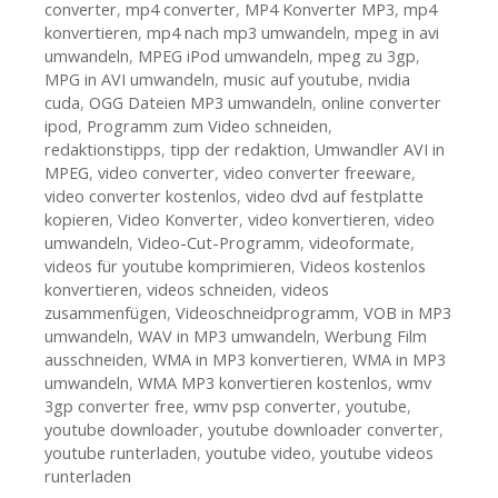
converter
,
mp4 converter
,
MP4 Konverter MP3
,
mp4
konvertieren
,
mp4 nach mp3 umwandeln
,
mpeg in avi
umwandeln
,
MPEG iPod umwandeln
,
mpeg zu 3gp
,
MPG in AVI umwandeln
,
music auf youtube
,
nvidia
cuda
,
OGG Dateien MP3 umwandeln
,
online converter
ipod
,
Programm zum Video schneiden
,
redaktionstipps
,
tipp der redaktion
,
Umwandler AVI in
MPEG
,
video converter
,
video converter freeware
,
video converter kostenlos
,
video dvd auf festplatte
kopieren
,
Video Konverter
,
video konvertieren
,
video
umwandeln
,
Video-Cut-Programm
,
videoformate
,
videos für youtube komprimieren
,
Videos kostenlos
konvertieren
,
videos schneiden
,
videos
zusammenfügen
,
Videoschneidprogramm
,
VOB in MP3
umwandeln
,
WAV in MP3 umwandeln
,
Werbung Film
ausschneiden
,
WMA in MP3 konvertieren
,
WMA in MP3
umwandeln
,
WMA MP3 konvertieren kostenlos
,
wmv
3gp converter free
,
wmv psp converter
,
youtube
,
youtube downloader
,
youtube downloader converter
,
youtube runterladen
,
youtube video
,
youtube videos
runterladen