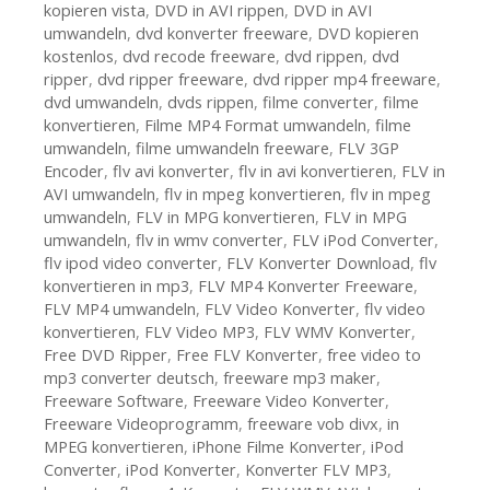
kopieren vista
,
DVD in AVI rippen
,
DVD in AVI
umwandeln
,
dvd konverter freeware
,
DVD kopieren
kostenlos
,
dvd recode freeware
,
dvd rippen
,
dvd
ripper
,
dvd ripper freeware
,
dvd ripper mp4 freeware
,
dvd umwandeln
,
dvds rippen
,
filme converter
,
filme
konvertieren
,
Filme MP4 Format umwandeln
,
filme
umwandeln
,
filme umwandeln freeware
,
FLV 3GP
Encoder
,
flv avi konverter
,
flv in avi konvertieren
,
FLV in
AVI umwandeln
,
flv in mpeg konvertieren
,
flv in mpeg
umwandeln
,
FLV in MPG konvertieren
,
FLV in MPG
umwandeln
,
flv in wmv converter
,
FLV iPod Converter
,
flv ipod video converter
,
FLV Konverter Download
,
flv
konvertieren in mp3
,
FLV MP4 Konverter Freeware
,
FLV MP4 umwandeln
,
FLV Video Konverter
,
flv video
konvertieren
,
FLV Video MP3
,
FLV WMV Konverter
,
Free DVD Ripper
,
Free FLV Konverter
,
free video to
mp3 converter deutsch
,
freeware mp3 maker
,
Freeware Software
,
Freeware Video Konverter
,
Freeware Videoprogramm
,
freeware vob divx
,
in
MPEG konvertieren
,
iPhone Filme Konverter
,
iPod
Converter
,
iPod Konverter
,
Konverter FLV MP3
,