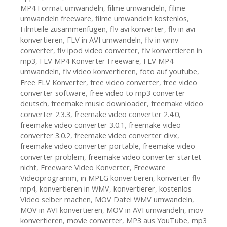
MP4 Format umwandeln
,
filme umwandeln
,
filme
umwandeln freeware
,
filme umwandeln kostenlos
,
Filmteile zusammenfügen
,
flv avi konverter
,
flv in avi
konvertieren
,
FLV in AVI umwandeln
,
flv in wmv
converter
,
flv ipod video converter
,
flv konvertieren in
mp3
,
FLV MP4 Konverter Freeware
,
FLV MP4
umwandeln
,
flv video konvertieren
,
foto auf youtube
,
Free FLV Konverter
,
free video converter
,
free video
converter software
,
free video to mp3 converter
deutsch
,
freemake music downloader
,
freemake video
converter 2.3.3
,
freemake video converter 2.4.0
,
freemake video converter 3.0.1
,
freemake video
converter 3.0.2
,
freemake video converter divx
,
freemake video converter portable
,
freemake video
converter problem
,
freemake video converter startet
nicht
,
Freeware Video Konverter
,
Freeware
Videoprogramm
,
in MPEG konvertieren
,
konverter flv
mp4
,
konvertieren in WMV
,
konvertierer
,
kostenlos
Video selber machen
,
MOV Datei WMV umwandeln
,
MOV in AVI konvertieren
,
MOV in AVI umwandeln
,
mov
konvertieren
,
movie converter
,
MP3 aus YouTube
,
mp3