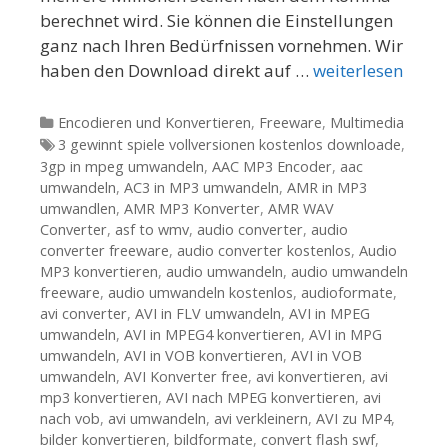
berechnet wird. Sie können die Einstellungen
ganz nach Ihren Bedürfnissen vornehmen. Wir
haben den Download direkt auf …
weiterlesen
Kategorien
Encodieren und Konvertieren
,
Freeware
,
Multimedia
Tags
3 gewinnt spiele vollversionen kostenlos downloade
,
3gp in mpeg umwandeln
,
AAC MP3 Encoder
,
aac
umwandeln
,
AC3 in MP3 umwandeln
,
AMR in MP3
umwandlen
,
AMR MP3 Konverter
,
AMR WAV
Converter
,
asf to wmv
,
audio converter
,
audio
converter freeware
,
audio converter kostenlos
,
Audio
MP3 konvertieren
,
audio umwandeln
,
audio umwandeln
freeware
,
audio umwandeln kostenlos
,
audioformate
,
avi converter
,
AVI in FLV umwandeln
,
AVI in MPEG
umwandeln
,
AVI in MPEG4 konvertieren
,
AVI in MPG
umwandeln
,
AVI in VOB konvertieren
,
AVI in VOB
umwandeln
,
AVI Konverter free
,
avi konvertieren
,
avi
mp3 konvertieren
,
AVI nach MPEG konvertieren
,
avi
nach vob
,
avi umwandeln
,
avi verkleinern
,
AVI zu MP4
,
bilder konvertieren
,
bildformate
,
convert flash swf
,