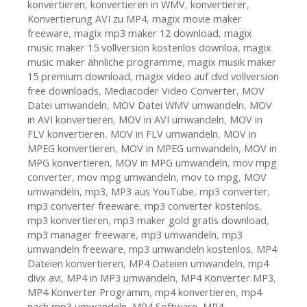
konvertieren
,
konvertieren in WMV
,
konvertierer
,
Konvertierung AVI zu MP4
,
magix movie maker
freeware
,
magix mp3 maker 12 download
,
magix
music maker 15 vollversion kostenlos downloa
,
magix
music maker ähnliche programme
,
magix musik maker
15 premium download
,
magix video auf dvd vollversion
free downloads
,
Mediacoder Video Converter
,
MOV
Datei umwandeln
,
MOV Datei WMV umwandeln
,
MOV
in AVI konvertieren
,
MOV in AVI umwandeln
,
MOV in
FLV konvertieren
,
MOV in FLV umwandeln
,
MOV in
MPEG konvertieren
,
MOV in MPEG umwandeln
,
MOV in
MPG konvertieren
,
MOV in MPG umwandeln
,
mov mpg
converter
,
mov mpg umwandeln
,
mov to mpg
,
MOV
umwandeln
,
mp3
,
MP3 aus YouTube
,
mp3 converter
,
mp3 converter freeware
,
mp3 converter kostenlos
,
mp3 konvertieren
,
mp3 maker gold gratis download
,
mp3 manager freeware
,
mp3 umwandeln
,
mp3
umwandeln freeware
,
mp3 umwandeln kostenlos
,
MP4
Dateien konvertieren
,
MP4 Dateien umwandeln
,
mp4
divx avi
,
MP4 in MP3 umwandeln
,
MP4 Konverter MP3
,
MP4 Konverter Programm
,
mp4 konvertieren
,
mp4
nach mp3 umwandeln
,
MP4 Software
,
MP4