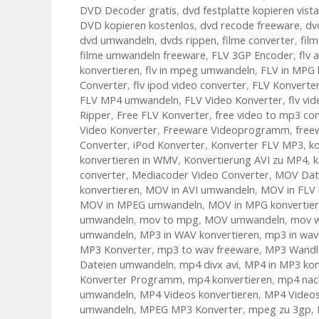
DVD Decoder gratis
,
dvd festplatte kopieren vista
DVD kopieren kostenlos
,
dvd recode freeware
,
dv
dvd umwandeln
,
dvds rippen
,
filme converter
,
fil
filme umwandeln freeware
,
FLV 3GP Encoder
,
flv 
konvertieren
,
flv in mpeg umwandeln
,
FLV in MPG 
Converter
,
flv ipod video converter
,
FLV Konverte
FLV MP4 umwandeln
,
FLV Video Konverter
,
flv vi
Ripper
,
Free FLV Konverter
,
free video to mp3 co
Video Konverter
,
Freeware Videoprogramm
,
free
Converter
,
iPod Konverter
,
Konverter FLV MP3
,
ko
konvertieren in WMV
,
Konvertierung AVI zu MP4
,
k
converter
,
Mediacoder Video Converter
,
MOV Dat
konvertieren
,
MOV in AVI umwandeln
,
MOV in FLV 
MOV in MPEG umwandeln
,
MOV in MPG konvertie
umwandeln
,
mov to mpg
,
MOV umwandeln
,
mov w
umwandeln
,
MP3 in WAV konvertieren
,
mp3 in wa
MP3 Konverter
,
mp3 to wav freeware
,
MP3 Wandl
Dateien umwandeln
,
mp4 divx avi
,
MP4 in MP3 kon
Konverter Programm
,
mp4 konvertieren
,
mp4 nac
umwandeln
,
MP4 Videos konvertieren
,
MP4 Video
umwandeln
,
MPEG MP3 Konverter
,
mpeg zu 3gp
,