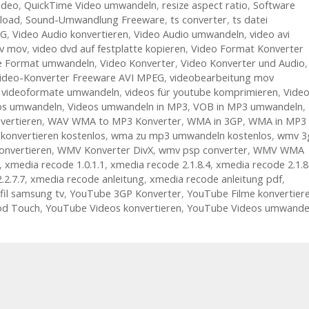
ideo
,
QuickTime Video umwandeln
,
resize aspect ratio
,
Software
load
,
Sound-Umwandlung Freeware
,
ts converter
,
ts datei
EG
,
Video Audio konvertieren
,
Video Audio umwandeln
,
video avi
lv mov
,
video dvd auf festplatte kopieren
,
Video Format Konverter
me Format umwandeln
,
Video Konverter
,
Video Konverter und Audio
,
ideo-Konverter Freeware AVI MPEG
,
videobearbeitung mov
,
videoformate umwandeln
,
videos für youtube komprimieren
,
Vide
os umwandeln
,
Videos umwandeln in MP3
,
VOB in MP3 umwandeln
,
vertieren
,
WAV WMA to MP3 Konverter
,
WMA in 3GP
,
WMA in MP3
onvertieren kostenlos
,
wma zu mp3 umwandeln kostenlos
,
wmv 3
onvertieren
,
WMV Konverter DivX
,
wmv psp converter
,
WMV WMA
,
xmedia recode 1.0.1.1
,
xmedia recode 2.1.8.4
,
xmedia recode 2.1.8
.2.7.7
,
xmedia recode anleitung
,
xmedia recode anleitung pdf
,
fil samsung tv
,
YouTube 3GP Konverter
,
YouTube Filme konvertier
od Touch
,
YouTube Videos konvertieren
,
YouTube Videos umwande