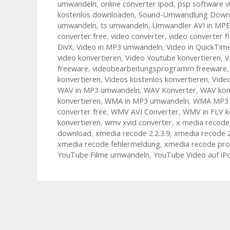
umwandeln
,
online converter ipod
,
psp software v
kostenlos downloaden
,
Sound-Umwandlung Down
umwandeln
,
ts umwandeln
,
Umwandler AVI in MP
converter free
,
video converter
,
video converter f
DivX
,
Video in MP3 umwandeln
,
Video in QuickTi
video konvertieren
,
Video Youtube konvertieren
,
V
freeware
,
videobearbeitungsprogramm freeware
konvertieren
,
Videos kostenlos konvertieren
,
Vide
WAV in MP3 umwandeln
,
WAV Konverter
,
WAV kon
konvertieren
,
WMA in MP3 umwandeln
,
WMA MP3 k
converter free
,
WMV AVI Converter
,
WMV in FLV k
konvertieren
,
wmv xvid converter
,
x media recode
download
,
xmedia recode 2.2.3.9
,
xmedia recode 2
xmedia recode fehlermeldung
,
xmedia recode pro
YouTube Filme umwandeln
,
YouTube Video auf iP