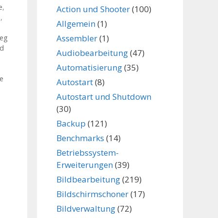
e
,
Action und Shooter
(100)
e
,
Allgemein
(1)
Assembler
(1)
peg
od
Audiobearbeitung
(47)
Automatisierung
(35)
e
Autostart
(8)
Autostart und Shutdown
(30)
Backup
(121)
Benchmarks
(14)
Betriebssystem-
Erweiterungen
(39)
Bildbearbeitung
(219)
Bildschirmschoner
(17)
Bildverwaltung
(72)