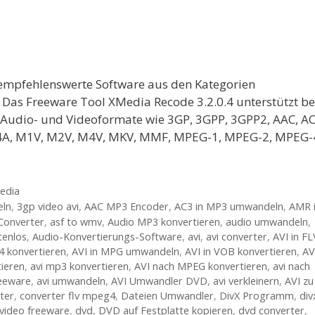
 empfehlenswerte Software aus den Kategorien
 Das Freeware Tool XMedia Recode 3.2.0.4 unterstützt be
n Audio- und Videoformate wie 3GP, 3GPP, 3GPP2, AAC, AC
 M4A, M1V, M2V, M4V, MKV, MMF, MPEG-1, MPEG-2, MPEG-
edia
eln
,
3gp video avi
,
AAC MP3 Encoder
,
AC3 in MP3 umwandeln
,
AMR 
onverter
,
asf to wmv
,
Audio MP3 konvertieren
,
audio umwandeln
,
tenlos
,
Audio-Konvertierungs-Software
,
avi
,
avi converter
,
AVI in FL
4 konvertieren
,
AVI in MPG umwandeln
,
AVI in VOB konvertieren
,
AV
tieren
,
avi mp3 konvertieren
,
AVI nach MPEG konvertieren
,
avi nach
reeware
,
avi umwandeln
,
AVI Umwandler DVD
,
avi verkleinern
,
AVI zu
ter
,
converter flv mpeg4
,
Dateien Umwandler
,
DivX Programm
,
div
video freeware
,
dvd
,
DVD auf Festplatte kopieren
,
dvd converter
,