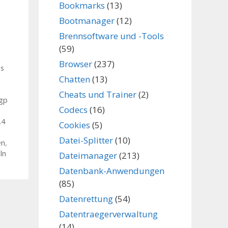
Bookmarks
(13)
Bootmanager
(12)
Brennsoftware und -Tools
(59)
Browser
(237)
os
Chatten
(13)
Cheats und Trainer
(2)
gp
Codecs
(16)
.4
Cookies
(5)
Datei-Splitter
(10)
en
,
ln
Dateimanager
(213)
Datenbank-Anwendungen
(85)
Datenrettung
(54)
Datentraegerverwaltung
(14)