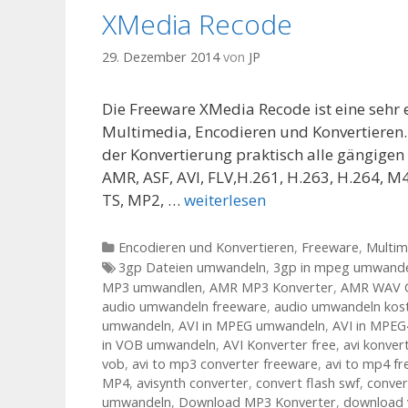
XMedia Recode
29. Dezember 2014
von
JP
Die Freeware XMedia Recode ist eine sehr
Multimedia, Encodieren und Konvertieren.
der Konvertierung praktisch alle gängige
AMR, ASF, AVI, FLV,H.261, H.263, H.264,
TS, MP2, …
weiterlesen
Kategorien
Encodieren und Konvertieren
,
Freeware
,
Multim
Tags
3gp Dateien umwandeln
,
3gp in mpeg umwand
MP3 umwandlen
,
AMR MP3 Konverter
,
AMR WAV C
audio umwandeln freeware
,
audio umwandeln kos
umwandeln
,
AVI in MPEG umwandeln
,
AVI in MPEG
in VOB umwandeln
,
AVI Konverter free
,
avi konver
vob
,
avi to mp3 converter freeware
,
avi to mp4 f
MP4
,
avisynth converter
,
convert flash swf
,
conver
umwandeln
,
Download MP3 Konverter
,
download 