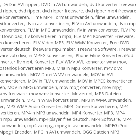
,
DVD in AVI rippen
,
DVD in AVI umwandeln
,
dvd konverter freewar
d rippen
,
dvd ripper
,
dvd ripper freeware
,
dvd ripper mp4 freewar
me konvertieren
,
Filme MP4 Format umwandeln
,
filme umwandeln
,
avi konverter
,
flv in avi konvertieren
,
FLV in AVI umwandeln
,
flv in m
konvertieren
,
FLV in MPG umwandeln
,
flv in wmv converter
,
FLV iP
r Download
,
flv konvertieren in mp3
,
FLV MP4 Konverter Freeware
,
deo konvertieren
,
FLV Video MP3
,
FLV WMV Konverter
,
Free DVD
nverter deutsch
,
freeware mp3 maker
,
Freeware Software
,
Freewar
ware vob divx
,
in MPEG konvertieren
,
iPhone Filme Konverter
,
iPod
nverter flv mp4
,
Konverter FLV WMV AVI
,
konverter wmv mov
,
ostenlos konvertieren MP3
,
M4a in Mp3 Konverter
,
m4v divx
ei umwandeln
,
MOV Datei WMV umwandeln
,
MOV in AVI
konvertieren
,
MOV in FLV umwandeln
,
MOV in MPEG konvertieren
,
ren
,
MOV in MPG umwandeln
,
mov mpg converter
,
mov mpg
mv freeware
,
mov wmv konverter
,
Movietool
,
MP3 Dateien
v umwandeln
,
MP3 in WMA konvertieren
,
MP3 in WMA umwandeln
,
er
,
MP3 WMA Audio Converter
,
MP4 Dateien konvertieren
,
MP4
vertieren
,
MP4 in MP3 umwandeln
,
MP4 Konverter MP3
,
MP4
h mp3 umwandeln
,
mp4 player free deutsch
,
MP4 Software
,
MP4
s umwandeln
,
mp4 zu mpg
,
mpeg in avi umwandeln
,
MPEG iPod
Mpeg1 Encoder
,
MPG in AVI umwandeln
,
OGG Dateien MP3