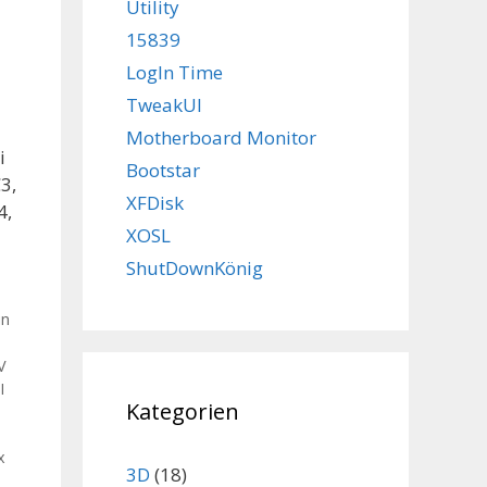
Utility
15839
LogIn Time
TweakUI
Motherboard Monitor
i
Bootstar
3,
XFDisk
4,
XOSL
ShutDownKönig
in
V
I
Kategorien
x
3D
(18)