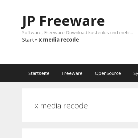
Springe zum Inhalt
JP Freeware
Software, Freeware Download kostenlos und mehr...
Start
»
x media recode
Startseite
Freeware
OpenSource
S
x media recode