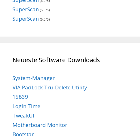
(6.0/5)
SuperScan
(6.0/5)
SuperScan
(6.0/5)
Neueste Software Downloads
System-Manager
VIA PadLock Tru-Delete Utility
15839
LogIn Time
TweakUI
Motherboard Monitor
Bootstar