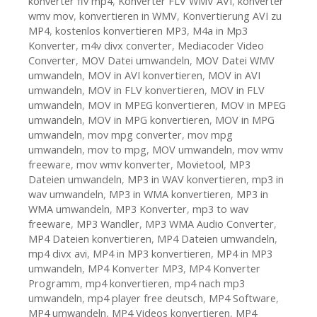
konverter flv mp4
,
Konverter FLV WMV AVI
,
konverter
wmv mov
,
konvertieren in WMV
,
Konvertierung AVI zu
MP4
,
kostenlos konvertieren MP3
,
M4a in Mp3
Konverter
,
m4v divx converter
,
Mediacoder Video
Converter
,
MOV Datei umwandeln
,
MOV Datei WMV
umwandeln
,
MOV in AVI konvertieren
,
MOV in AVI
umwandeln
,
MOV in FLV konvertieren
,
MOV in FLV
umwandeln
,
MOV in MPEG konvertieren
,
MOV in MPEG
umwandeln
,
MOV in MPG konvertieren
,
MOV in MPG
umwandeln
,
mov mpg converter
,
mov mpg
umwandeln
,
mov to mpg
,
MOV umwandeln
,
mov wmv
freeware
,
mov wmv konverter
,
Movietool
,
MP3
Dateien umwandeln
,
MP3 in WAV konvertieren
,
mp3 in
wav umwandeln
,
MP3 in WMA konvertieren
,
MP3 in
WMA umwandeln
,
MP3 Konverter
,
mp3 to wav
freeware
,
MP3 Wandler
,
MP3 WMA Audio Converter
,
MP4 Dateien konvertieren
,
MP4 Dateien umwandeln
,
mp4 divx avi
,
MP4 in MP3 konvertieren
,
MP4 in MP3
umwandeln
,
MP4 Konverter MP3
,
MP4 Konverter
Programm
,
mp4 konvertieren
,
mp4 nach mp3
umwandeln
,
mp4 player free deutsch
,
MP4 Software
,
MP4 umwandeln
,
MP4 Videos konvertieren
,
MP4