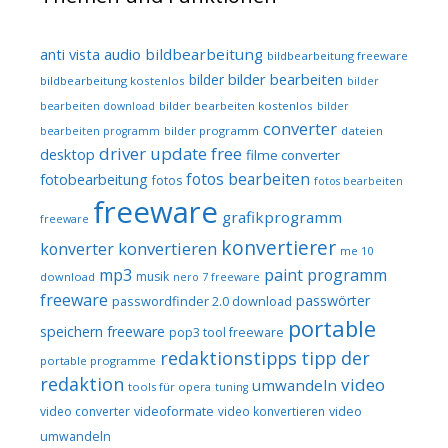
audio
bildbearbeitung
anti vista
bildbearbeitung freeware
bilder bearbeiten
bilder
bildbearbeitung kostenlos
bilder
bilder bearbeiten kostenlos
bearbeiten download
bilder
converter
bilder programm
dateien
bearbeiten programm
driver update free
desktop
filme converter
fotos bearbeiten
fotobearbeitung
fotos
fotos bearbeiten
freeware
grafikprogramm
freeware
konvertierer
konvertieren
konverter
me 10
mp3
paint programm
musik
download
nero 7 freeware
freeware
passwörter
passwordfinder 2.0 download
portable
speichern freeware
pop3 tool freeware
redaktionstipps
tipp der
portable programme
redaktion
video
umwandeln
tools für opera
tuning
video converter
videoformate
video konvertieren
video
umwandeln