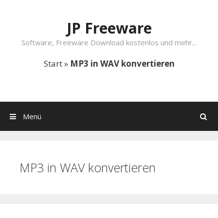
Springe zum Inhalt
JP Freeware
Software, Freeware Download kostenlos und mehr...
Start
»
MP3 in WAV konvertieren
Menü
Suchen
MP3 in WAV konvertieren