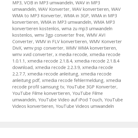
MP3
,
VOB in MP3 umwandeln
,
WAV in MP3
umwandeln
,
WAV Konverter
,
WAV konvertieren
,
WAV
WMA to MP3 Konverter
,
WMA in 3GP
,
WMA in MP3
konvertieren
,
WMA in MP3 umwandeln
,
WMA MP3
konvertieren kostenlos
,
wma zu mp3 umwandeln
kostenlos
,
wmv 3gp converter free
,
WMV AVI
Converter
,
WMV in FLV konvertieren
,
WMV Konverter
DivX
,
wmv psp converter
,
WMV WMA konvertieren
,
wmv xvid converter
,
x media recode
,
xmedia recode
1.0.1.1
,
xmedia recode 2.1.8.4
,
xmedia recode 2.1.8.4
download
,
xmedia recode 2.2.3.9
,
xmedia recode
2.2.7.7
,
xmedia recode anleitung
,
xmedia recode
anleitung pdf
,
xmedia recode fehlermeldung
,
xmedia
recode profil samsung tv
,
YouTube 3GP Konverter
,
YouTube Filme konvertieren
,
YouTube Filme
umwandeln
,
YouTube Video auf iPod Touch
,
YouTube
Videos konvertieren
,
YouTube Videos umwandeln