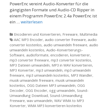
PowerEnc vereint Audio-Konverter für die
gängigsten Formate und Audio-CD Ripper in
einem Programm PowerEnc 2.4a PowerEnc ist
ein …
weiterlesen
Kategorien
Encodieren und Konvertieren
,
Freeware
,
Multimedia
Tags
AAC MP3 Encoder
,
audio converter freeware
,
audio
converter kostenlos
,
audio umwandeln freeware
,
audio
umwandeln kostenlos
,
Audio-Konvertierungs-
Software
,
audioformate
,
encodieren
,
konvertierer
,
mp3 converter freeware
,
mp3 converter kostenlos
,
MP3 Dateien umwandeln
,
MP3 in WAV konvertieren
,
MP3 Konverter
,
mp3 umwandeln
,
mp3 umwandeln
freeware
,
mp3 umwandeln kostenlos
,
MP3 Wandler
,
musik umwandeln freeware
,
musik umwandeln
kostenlos
,
OGG Dateien MP3 umwandeln
,
OGG
Decoder
,
OGG Encoder
,
ogg umwandeln
,
Sound-
Umwandlung Download
,
Sound-Umwandlung
Freeware
,
wav umwandeln
,
WAV WMA to MP3
Konverter
,
WMA MP3 konvertieren kostenlos