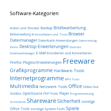
Software-Kategorien
Bildbearbeitung
Backup
Action und Shooter
Browser
Bildverwaltung
Brennsoftware und -Tools
Dateimanager
Datenbank-Anwendungen
Datenrettung
Desktop-Erweiterungen
Demo
Diverses
E-Mail
Encodieren und Konvertieren
Downloadmanager
Freeware
Firefox Plugins/Erweiterungen
Grafikprogramme
Hardware-Tools
Internetprogramme
MP3-Tools
Multimedia
Office
Netzwerk-Tools
Oldies but
OpenSource
Player
Goldies
PDF-Tools
Programmierung
Shareware
Sicherheit
sonstige
Screenshots
Spiele
Office-Tools
sonstige System-Tools