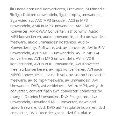
Kategorien
Encodieren und Konvertieren
,
Freeware
,
Multimedia
Tags
3gp Dateien umwandeln
,
3gp in mpeg umwandeln
,
3gp video avi
,
AAC MP3 Encoder
,
AC3 in MP3
umwandeln
,
AMR in MP3 umwandlen
,
AMR MP3
Konverter
,
AMR WAV Converter
,
asf to wmv
,
Audio
MP3 konvertieren
,
audio umwandeln
,
audio umwandeln
freeware
,
audio umwandeln kostenlos
,
Audio-
Konvertierungs-Software
,
avi
,
avi converter
,
AVI in FLV
umwandeln
,
AVI in MPEG umwandeln
,
AVI in MPEG4
konvertieren
,
AVI in MPG umwandeln
,
AVI in VOB
konvertieren
,
AVI in VOB umwandeln
,
AVI Konverter
free
,
avi konvertieren
,
avi mp3 konvertieren
,
AVI nach
MPEG konvertieren
,
avi nach vob
,
avi to mp3 converter
freeware
,
avi to mp4 freeware
,
avi umwandeln
,
AVI
Umwandler DVD
,
avi verkleinern
,
AVI zu MP4
,
avisynth
converter
,
convert flash swf
,
converter
,
converter flv
mpeg4
,
Dateien Umwandler
,
DivX Programm
,
divx
umwandeln
,
Download MP3 Konverter
,
download
video freeware
,
dvd
,
DVD auf Festplatte kopieren
,
dvd
converter
,
DVD Decoder gratis
,
dvd festplatte