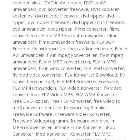
kopieren vista
,
DVD in AVI rippen
,
DVD in AVI
umwandeln
,
dvd konverter freeware
,
DVD kopieren
kostenlos
,
dvd recode freeware
,
dvd rippen
,
dvd
ripper
,
dvd ripper freeware
,
dvd ripper mp4 freeware
,
dvd umwandeln
,
dvds rippen
,
filme converter
,
filme
konvertieren
,
Filme MP4 Format umwandeln
,
filme
umwandeln
,
filme umwandeln freeware
,
FLV 3GP
Encoder
,
flv avi konverter
,
flv in avi konvertieren
,
FLV in
AVI umwandeln
,
flv in mpeg konvertieren
,
flv in mpeg
umwandeln
,
FLV in MPG konvertieren
,
FLV in MPG
umwandeln
,
flv in wmv converter
,
FLV iPod Converter
,
flv ipod video converter
,
FLV Konverter Download
,
flv
konvertieren in mp3
,
FLV MP4 Konverter Freeware
,
FLV MP4 umwandeln
,
FLV Video Konverter
,
flv video
konvertieren
,
FLV Video MP3
,
FLV WMV Konverter
,
Free DVD Ripper
,
Free FLV Konverter
,
free video to
mp3 converter deutsch
,
freeware mp3 maker
,
Freeware Software
,
Freeware Video Konverter
,
Freeware Videoprogramm
,
freeware vob divx
,
in
MPEG konvertieren
,
iPhone Filme Konverter
,
iPod
Converter
,
iPod Konverter
,
Konverter FLV MP3
,