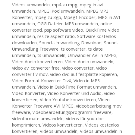
Videos umwandeln
,
mp4 zu mpg
,
mpeg in avi
umwandeln
,
MPEG iPod umwandeln
,
MPEG MP3
Konverter
,
mpeg zu 3gp
,
Mpeg1 Encoder
,
MPG in AVI
umwandeln
,
OGG Dateien MP3 umwandeln
,
online
converter ipod
,
psp software video
,
QuickTime Video
umwandeln
,
resize aspect ratio
,
Software kostenlos
downloaden
,
Sound-Umwandlung Download
,
Sound-
Umwandlung Freeware
,
ts converter
,
ts datei
umwandeln
,
ts umwandeln
,
Umwandler AVI in MPEG
,
Video Audio konvertieren
,
Video Audio umwandeln
,
video avi converter free
,
video converter
,
video
converter flv mov
,
video dvd auf festplatte kopieren
,
Video Format Konverter DivX
,
Video in MP3
umwandeln
,
Video in QuickTime Format umwandeln
,
Video Konverter
,
Video Konverter und Audio
,
video
konvertieren
,
Video Youtube konvertieren
,
Video-
Konverter Freeware AVI MPEG
,
videobearbeitung mov
freeware
,
videobearbeitungsprogramm freeware
,
videoformate umwandeln
,
videos für youtube
komprimieren
,
Videos konvertieren
,
Videos kostenlos
konvertieren
,
Videos umwandeln
,
Videos umwandeln in