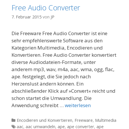
Free Audio Converter
7. Februar 2015
von
JP
Die Freeware Free Audio Converter ist eine
sehr empfehlenswerte Software aus den
Kategorien Multimedia, Encodieren und
Konvertieren. Free Audio Converter konvertiert
diverse Audiodateien-Formate, unter
anderem mp3, wav, m4a, aac, wma, ogg, flac,
ape. festgelegt, die Sie jedoch nach
Herzenslust ändern können. Ein
abschließender Klick auf »Convert« reicht und
schon startet die Umwandlung. Die
Anwendung schreibt …
weiterlesen
Kategorien
Encodieren und Konvertieren
,
Freeware
,
Multimedia
Tags
aac
,
aac umwandeln
,
ape
,
ape converter
,
ape