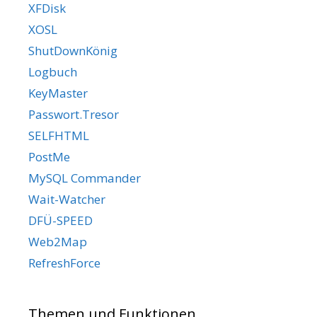
XFDisk
XOSL
ShutDownKönig
Logbuch
KeyMaster
Passwort.Tresor
SELFHTML
PostMe
MySQL Commander
Wait-Watcher
DFÜ-SPEED
Web2Map
RefreshForce
Themen und Funktionen