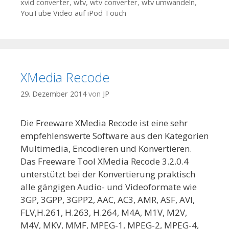
xvid converter
,
wtv
,
wtv converter
,
wtv umwandeln
,
YouTube Video auf iPod Touch
XMedia Recode
29. Dezember 2014
von
JP
Die Freeware XMedia Recode ist eine sehr
empfehlenswerte Software aus den Kategorien
Multimedia, Encodieren und Konvertieren.
Das Freeware Tool XMedia Recode 3.2.0.4
unterstützt bei der Konvertierung praktisch
alle gängigen Audio- und Videoformate wie
3GP, 3GPP, 3GPP2, AAC, AC3, AMR, ASF, AVI,
FLV,H.261, H.263, H.264, M4A, M1V, M2V,
M4V, MKV, MMF, MPEG-1, MPEG-2, MPEG-4,