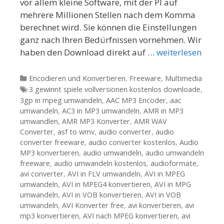
vor allem kleine Software, mit der PI auf
mehrere Millionen Stellen nach dem Komma
berechnet wird. Sie können die Einstellungen
ganz nach Ihren Bedürfnissen vornehmen. Wir
haben den Download direkt auf …
weiterlesen
Kategorien
Encodieren und Konvertieren
,
Freeware
,
Multimedia
Tags
3 gewinnt spiele vollversionen kostenlos downloade
,
3gp in mpeg umwandeln
,
AAC MP3 Encoder
,
aac
umwandeln
,
AC3 in MP3 umwandeln
,
AMR in MP3
umwandlen
,
AMR MP3 Konverter
,
AMR WAV
Converter
,
asf to wmv
,
audio converter
,
audio
converter freeware
,
audio converter kostenlos
,
Audio
MP3 konvertieren
,
audio umwandeln
,
audio umwandeln
freeware
,
audio umwandeln kostenlos
,
audioformate
,
avi converter
,
AVI in FLV umwandeln
,
AVI in MPEG
umwandeln
,
AVI in MPEG4 konvertieren
,
AVI in MPG
umwandeln
,
AVI in VOB konvertieren
,
AVI in VOB
umwandeln
,
AVI Konverter free
,
avi konvertieren
,
avi
mp3 konvertieren
,
AVI nach MPEG konvertieren
,
avi