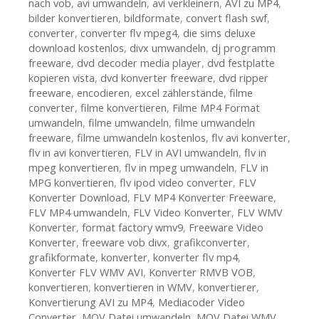
nach vob
,
avi umwandeln
,
avi verkleinern
,
AVI zu MP4
,
bilder konvertieren
,
bildformate
,
convert flash swf
,
converter
,
converter flv mpeg4
,
die sims deluxe
download kostenlos
,
divx umwandeln
,
dj programm
freeware
,
dvd decoder media player
,
dvd festplatte
kopieren vista
,
dvd konverter freeware
,
dvd ripper
freeware
,
encodieren
,
excel zählerstände
,
filme
converter
,
filme konvertieren
,
Filme MP4 Format
umwandeln
,
filme umwandeln
,
filme umwandeln
freeware
,
filme umwandeln kostenlos
,
flv avi konverter
,
flv in avi konvertieren
,
FLV in AVI umwandeln
,
flv in
mpeg konvertieren
,
flv in mpeg umwandeln
,
FLV in
MPG konvertieren
,
flv ipod video converter
,
FLV
Konverter Download
,
FLV MP4 Konverter Freeware
,
FLV MP4 umwandeln
,
FLV Video Konverter
,
FLV WMV
Konverter
,
format factory wmv9
,
Freeware Video
Konverter
,
freeware vob divx
,
grafikconverter
,
grafikformate
,
konverter
,
konverter flv mp4
,
Konverter FLV WMV AVI
,
Konverter RMVB VOB
,
konvertieren
,
konvertieren in WMV
,
konvertierer
,
Konvertierung AVI zu MP4
,
Mediacoder Video
Converter
,
MOV Datei umwandeln
,
MOV Datei WMV