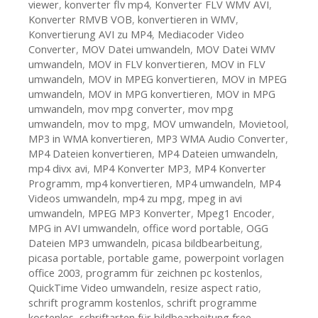
viewer
,
konverter flv mp4
,
Konverter FLV WMV AVI
,
Konverter RMVB VOB
,
konvertieren in WMV
,
Konvertierung AVI zu MP4
,
Mediacoder Video
Converter
,
MOV Datei umwandeln
,
MOV Datei WMV
umwandeln
,
MOV in FLV konvertieren
,
MOV in FLV
umwandeln
,
MOV in MPEG konvertieren
,
MOV in MPEG
umwandeln
,
MOV in MPG konvertieren
,
MOV in MPG
umwandeln
,
mov mpg converter
,
mov mpg
umwandeln
,
mov to mpg
,
MOV umwandeln
,
Movietool
,
MP3 in WMA konvertieren
,
MP3 WMA Audio Converter
,
MP4 Dateien konvertieren
,
MP4 Dateien umwandeln
,
mp4 divx avi
,
MP4 Konverter MP3
,
MP4 Konverter
Programm
,
mp4 konvertieren
,
MP4 umwandeln
,
MP4
Videos umwandeln
,
mp4 zu mpg
,
mpeg in avi
umwandeln
,
MPEG MP3 Konverter
,
Mpeg1 Encoder
,
MPG in AVI umwandeln
,
office word portable
,
OGG
Dateien MP3 umwandeln
,
picasa bildbearbeitung
,
picasa portable
,
portable game
,
powerpoint vorlagen
office 2003
,
programm für zeichnen pc kostenlos
,
QuickTime Video umwandeln
,
resize aspect ratio
,
schrift programm kostenlos
,
schrift programme
kostenlos
,
schriftarten für bildbearbeitung free