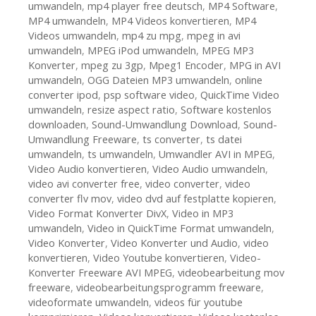
umwandeln
,
mp4 player free deutsch
,
MP4 Software
,
MP4 umwandeln
,
MP4 Videos konvertieren
,
MP4
Videos umwandeln
,
mp4 zu mpg
,
mpeg in avi
umwandeln
,
MPEG iPod umwandeln
,
MPEG MP3
Konverter
,
mpeg zu 3gp
,
Mpeg1 Encoder
,
MPG in AVI
umwandeln
,
OGG Dateien MP3 umwandeln
,
online
converter ipod
,
psp software video
,
QuickTime Video
umwandeln
,
resize aspect ratio
,
Software kostenlos
downloaden
,
Sound-Umwandlung Download
,
Sound-
Umwandlung Freeware
,
ts converter
,
ts datei
umwandeln
,
ts umwandeln
,
Umwandler AVI in MPEG
,
Video Audio konvertieren
,
Video Audio umwandeln
,
video avi converter free
,
video converter
,
video
converter flv mov
,
video dvd auf festplatte kopieren
,
Video Format Konverter DivX
,
Video in MP3
umwandeln
,
Video in QuickTime Format umwandeln
,
Video Konverter
,
Video Konverter und Audio
,
video
konvertieren
,
Video Youtube konvertieren
,
Video-
Konverter Freeware AVI MPEG
,
videobearbeitung mov
freeware
,
videobearbeitungsprogramm freeware
,
videoformate umwandeln
,
videos für youtube