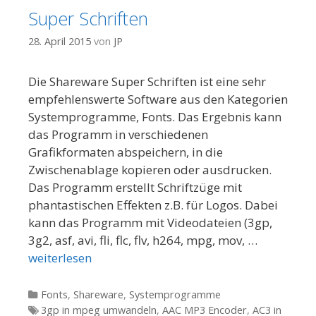
Super Schriften
28. April 2015
von
JP
Die Shareware Super Schriften ist eine sehr
empfehlenswerte Software aus den Kategorien
Systemprogramme, Fonts. Das Ergebnis kann
das Programm in verschiedenen
Grafikformaten abspeichern, in die
Zwischenablage kopieren oder ausdrucken.
Das Programm erstellt Schriftzüge mit
phantastischen Effekten z.B. für Logos. Dabei
kann das Programm mit Videodateien (3gp,
3g2, asf, avi, fli, flc, flv, h264, mpg, mov, …
weiterlesen
Kategorien
Fonts
,
Shareware
,
Systemprogramme
Tags
3gp in mpeg umwandeln
,
AAC MP3 Encoder
,
AC3 in