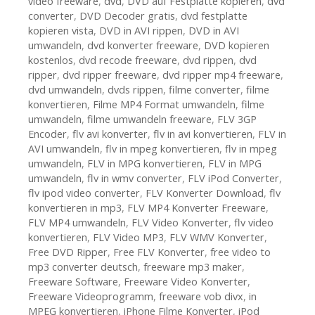
video freeware
,
dvd
,
DVD auf Festplatte kopieren
,
dvd
converter
,
DVD Decoder gratis
,
dvd festplatte
kopieren vista
,
DVD in AVI rippen
,
DVD in AVI
umwandeln
,
dvd konverter freeware
,
DVD kopieren
kostenlos
,
dvd recode freeware
,
dvd rippen
,
dvd
ripper
,
dvd ripper freeware
,
dvd ripper mp4 freeware
,
dvd umwandeln
,
dvds rippen
,
filme converter
,
filme
konvertieren
,
Filme MP4 Format umwandeln
,
filme
umwandeln
,
filme umwandeln freeware
,
FLV 3GP
Encoder
,
flv avi konverter
,
flv in avi konvertieren
,
FLV in
AVI umwandeln
,
flv in mpeg konvertieren
,
flv in mpeg
umwandeln
,
FLV in MPG konvertieren
,
FLV in MPG
umwandeln
,
flv in wmv converter
,
FLV iPod Converter
,
flv ipod video converter
,
FLV Konverter Download
,
flv
konvertieren in mp3
,
FLV MP4 Konverter Freeware
,
FLV MP4 umwandeln
,
FLV Video Konverter
,
flv video
konvertieren
,
FLV Video MP3
,
FLV WMV Konverter
,
Free DVD Ripper
,
Free FLV Konverter
,
free video to
mp3 converter deutsch
,
freeware mp3 maker
,
Freeware Software
,
Freeware Video Konverter
,
Freeware Videoprogramm
,
freeware vob divx
,
in
MPEG konvertieren
,
iPhone Filme Konverter
,
iPod