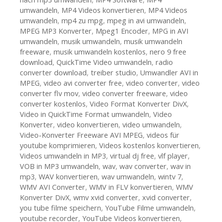
umwandeln
,
MP4 Videos konvertieren
,
MP4 Videos
umwandeln
,
mp4 zu mpg
,
mpeg in avi umwandeln
,
MPEG MP3 Konverter
,
Mpeg1 Encoder
,
MPG in AVI
umwandeln
,
musik umwandeln
,
musik umwandeln
freeware
,
musik umwandeln kostenlos
,
nero 9 free
download
,
QuickTime Video umwandeln
,
radio
converter download
,
treiber studio
,
Umwandler AVI in
MPEG
,
video avi converter free
,
video converter
,
video
converter flv mov
,
video converter freeware
,
video
converter kostenlos
,
Video Format Konverter DivX
,
Video in QuickTime Format umwandeln
,
Video
Konverter
,
video konvertieren
,
video umwandeln
,
Video-Konverter Freeware AVI MPEG
,
videos für
youtube komprimieren
,
Videos kostenlos konvertieren
,
Videos umwandeln in MP3
,
virtual dj free
,
vlf player
,
VOB in MP3 umwandeln
,
wav
,
wav converter
,
wav in
mp3
,
WAV konvertieren
,
wav umwandeln
,
wintv 7
,
WMV AVI Converter
,
WMV in FLV konvertieren
,
WMV
Konverter DivX
,
wmv xvid converter
,
xvid converter
,
you tube filme speichern
,
YouTube Filme umwandeln
,
youtube recorder
,
YouTube Videos konvertieren
,