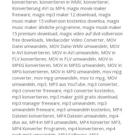
konvertieren
,
konvertieren in WMV
,
konvertierer
,
Konvertierung AVI zu MP4
,
magix movie maker
freeware
,
magix mp3 maker 12 download
,
magix
music maker 15 vollversion kostenlos downloa
,
magix
music maker ähnliche programme
,
magix musik maker
15 premium download
,
magix video auf dvd vollversion
free downloads
,
Mediacoder Video Converter
,
MOV
Datei umwandeln
,
MOV Datei WMV umwandeln
,
MOV
in AVI konvertieren
,
MOV in AVI umwandeln
,
MOV in
FLV konvertieren
,
MOV in FLV umwandeln
,
MOV in
MPEG konvertieren
,
MOV in MPEG umwandeln
,
MOV in
MPG konvertieren
,
MOV in MPG umwandeln
,
mov mpg
converter
,
mov mpg umwandeln
,
mov to mpg
,
MOV
umwandeln
,
mp3
,
MP3 aus YouTube
,
mp3 converter
,
mp3 converter freeware
,
mp3 converter kostenlos
,
mp3 konvertieren
,
mp3 maker gold gratis download
,
mp3 manager freeware
,
mp3 umwandeln
,
mp3
umwandeln freeware
,
mp3 umwandeln kostenlos
,
MP4
Dateien konvertieren
,
MP4 Dateien umwandeln
,
mp4
divx avi
,
MP4 in MP3 umwandeln
,
MP4 Konverter MP3
,
MP4 Konverter Programm
,
mp4 konvertieren
,
mp4
nach mp3 umwandeln
,
MP4 Software
,
MP4