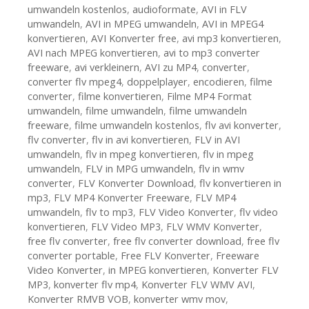
umwandeln kostenlos
,
audioformate
,
AVI in FLV
umwandeln
,
AVI in MPEG umwandeln
,
AVI in MPEG4
konvertieren
,
AVI Konverter free
,
avi mp3 konvertieren
,
AVI nach MPEG konvertieren
,
avi to mp3 converter
freeware
,
avi verkleinern
,
AVI zu MP4
,
converter
,
converter flv mpeg4
,
doppelplayer
,
encodieren
,
filme
converter
,
filme konvertieren
,
Filme MP4 Format
umwandeln
,
filme umwandeln
,
filme umwandeln
freeware
,
filme umwandeln kostenlos
,
flv avi konverter
,
flv converter
,
flv in avi konvertieren
,
FLV in AVI
umwandeln
,
flv in mpeg konvertieren
,
flv in mpeg
umwandeln
,
FLV in MPG umwandeln
,
flv in wmv
converter
,
FLV Konverter Download
,
flv konvertieren in
mp3
,
FLV MP4 Konverter Freeware
,
FLV MP4
umwandeln
,
flv to mp3
,
FLV Video Konverter
,
flv video
konvertieren
,
FLV Video MP3
,
FLV WMV Konverter
,
free flv converter
,
free flv converter download
,
free flv
converter portable
,
Free FLV Konverter
,
Freeware
Video Konverter
,
in MPEG konvertieren
,
Konverter FLV
MP3
,
konverter flv mp4
,
Konverter FLV WMV AVI
,
Konverter RMVB VOB
,
konverter wmv mov
,