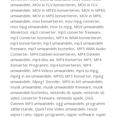
umwandeln
,
MOV in FLV konvertieren
,
MOV in FLV
umwandeln
,
MOV in MPEG konvertieren
,
MOV in MPEG
umwandeln
,
MOV in MPG konvertieren
,
MOV in MPG
umwandeln
,
mov konvertieren
,
mov mpg converter
,
mov mpg umwandeln
,
mov to mpg
,
MOV umwandeln
,
Movietool
,
mp3 converter
,
mp3 converter freeware
,
mp3 converter kostenlos
,
MP3 in WMA konvertieren
,
mp3 konvertieren
,
mp3 umwandeln
,
mp3 umwandeln
freeware
,
mp3 umwandeln kostenlos
,
MP3 WMA Audio
Converter
,
MP4 Dateien konvertieren
,
MP4 Dateien
umwandeln
,
mp4 divx avi
,
MP4 Konverter MP3
,
MP4
Konverter Programm
,
mp4 konvertieren
,
MP4
umwandeln
,
MP4 Videos umwandeln
,
mp4 zu mpg
,
mpeg in avi umwandeln
,
MPEG MP3 Konverter
,
mpeg
umwandeln
,
Mpeg1 Encoder
,
MPG in AVI umwandeln
,
musik umwandeln
,
musik umwandeln freeware
,
musik
umwandeln kostenlos
,
nintendo ds spiele
,
nintendo ds
video converter freeware
,
nintendo spiele
,
OGG
Dateien MP3 umwandeln
,
ogg umwandeln
,
programm
zählerstände
,
QuickTime Video umwandeln
,
resize
aspect ratio
,
ripper programm
,
ripper software
,
super