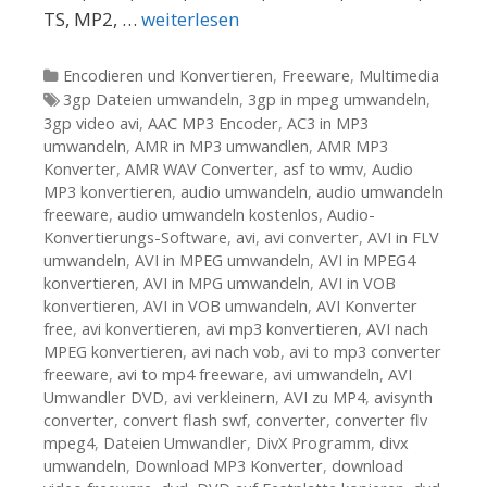
TS, MP2, …
weiterlesen
Kategorien
Encodieren und Konvertieren
,
Freeware
,
Multimedia
Tags
3gp Dateien umwandeln
,
3gp in mpeg umwandeln
,
3gp video avi
,
AAC MP3 Encoder
,
AC3 in MP3
umwandeln
,
AMR in MP3 umwandlen
,
AMR MP3
Konverter
,
AMR WAV Converter
,
asf to wmv
,
Audio
MP3 konvertieren
,
audio umwandeln
,
audio umwandeln
freeware
,
audio umwandeln kostenlos
,
Audio-
Konvertierungs-Software
,
avi
,
avi converter
,
AVI in FLV
umwandeln
,
AVI in MPEG umwandeln
,
AVI in MPEG4
konvertieren
,
AVI in MPG umwandeln
,
AVI in VOB
konvertieren
,
AVI in VOB umwandeln
,
AVI Konverter
free
,
avi konvertieren
,
avi mp3 konvertieren
,
AVI nach
MPEG konvertieren
,
avi nach vob
,
avi to mp3 converter
freeware
,
avi to mp4 freeware
,
avi umwandeln
,
AVI
Umwandler DVD
,
avi verkleinern
,
AVI zu MP4
,
avisynth
converter
,
convert flash swf
,
converter
,
converter flv
mpeg4
,
Dateien Umwandler
,
DivX Programm
,
divx
umwandeln
,
Download MP3 Konverter
,
download