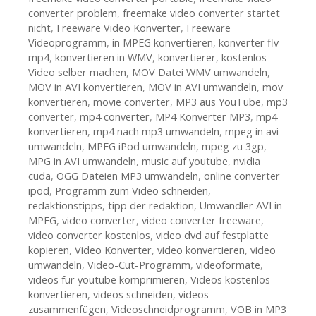
converter problem
,
freemake video converter startet
nicht
,
Freeware Video Konverter
,
Freeware
Videoprogramm
,
in MPEG konvertieren
,
konverter flv
mp4
,
konvertieren in WMV
,
konvertierer
,
kostenlos
Video selber machen
,
MOV Datei WMV umwandeln
,
MOV in AVI konvertieren
,
MOV in AVI umwandeln
,
mov
konvertieren
,
movie converter
,
MP3 aus YouTube
,
mp3
converter
,
mp4 converter
,
MP4 Konverter MP3
,
mp4
konvertieren
,
mp4 nach mp3 umwandeln
,
mpeg in avi
umwandeln
,
MPEG iPod umwandeln
,
mpeg zu 3gp
,
MPG in AVI umwandeln
,
music auf youtube
,
nvidia
cuda
,
OGG Dateien MP3 umwandeln
,
online converter
ipod
,
Programm zum Video schneiden
,
redaktionstipps
,
tipp der redaktion
,
Umwandler AVI in
MPEG
,
video converter
,
video converter freeware
,
video converter kostenlos
,
video dvd auf festplatte
kopieren
,
Video Konverter
,
video konvertieren
,
video
umwandeln
,
Video-Cut-Programm
,
videoformate
,
videos für youtube komprimieren
,
Videos kostenlos
konvertieren
,
videos schneiden
,
videos
zusammenfügen
,
Videoschneidprogramm
,
VOB in MP3