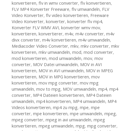
konvertieren
,
flv in wmv converter
,
flv konvertieren
,
FLV MP4 Konverter Freeware
,
flv umwandeln
,
FLV
Video Konverter
,
flv video konvertieren
,
Freeware
Video Konverter
,
konverter
,
konverter flv mp4
,
Konverter FLV WMV AVI
,
konverter wmv mov
,
konvertieren
,
konvertierer
,
m4v
,
m4v converter
,
m4v
divx converter
,
m4v konvertieren
,
m4v umwandeln
,
Mediacoder Video Converter
,
mkv
,
mkv converter
,
mkv
konvertieren
,
mkv umwandeln
,
mod
,
mod converter
,
mod konvertieren
,
mod umwandeln
,
mov
,
mov
converter
,
MOV Datei umwandeln
,
MOV in AVI
konvertieren
,
MOV in AVI umwandeln
,
MOV in MPEG
konvertieren
,
MOV in MPG konvertieren
,
mov
konvertieren
,
mov mpg converter
,
mov mpg
umwandeln
,
mov to mpg
,
MOV umwandeln
,
mp4
,
mp4
converter
,
MP4 Dateien konvertieren
,
MP4 Dateien
umwandeln
,
mp4 konvertieren
,
MP4 umwandeln
,
MP4
Videos konvertieren
,
mp4 zu mpg
,
mpe
,
mpe
converter
,
mpe konvertieren
,
mpe umwandeln
,
mpeg
,
mpeg converter
,
mpeg in avi umwandeln
,
mpeg
konvertieren
,
mpeg umwandeln
,
mpg
,
mpg converter
,