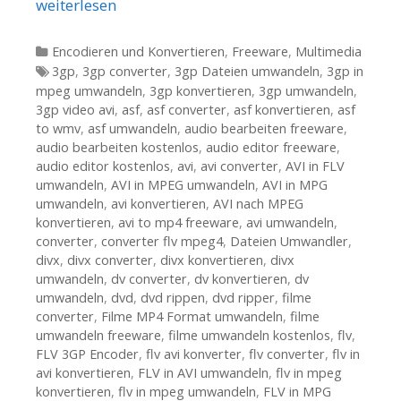
weiterlesen
Kategorien
Encodieren und Konvertieren
,
Freeware
,
Multimedia
Tags
3gp
,
3gp converter
,
3gp Dateien umwandeln
,
3gp in
mpeg umwandeln
,
3gp konvertieren
,
3gp umwandeln
,
3gp video avi
,
asf
,
asf converter
,
asf konvertieren
,
asf
to wmv
,
asf umwandeln
,
audio bearbeiten freeware
,
audio bearbeiten kostenlos
,
audio editor freeware
,
audio editor kostenlos
,
avi
,
avi converter
,
AVI in FLV
umwandeln
,
AVI in MPEG umwandeln
,
AVI in MPG
umwandeln
,
avi konvertieren
,
AVI nach MPEG
konvertieren
,
avi to mp4 freeware
,
avi umwandeln
,
converter
,
converter flv mpeg4
,
Dateien Umwandler
,
divx
,
divx converter
,
divx konvertieren
,
divx
umwandeln
,
dv converter
,
dv konvertieren
,
dv
umwandeln
,
dvd
,
dvd rippen
,
dvd ripper
,
filme
converter
,
Filme MP4 Format umwandeln
,
filme
umwandeln freeware
,
filme umwandeln kostenlos
,
flv
,
FLV 3GP Encoder
,
flv avi konverter
,
flv converter
,
flv in
avi konvertieren
,
FLV in AVI umwandeln
,
flv in mpeg
konvertieren
,
flv in mpeg umwandeln
,
FLV in MPG