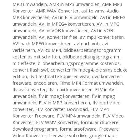
MP3 umwandeln
,
AMR in MP3 umwandlen
,
AMR MP3
Konverter
,
AMR WAV Converter
,
asf to wmv
,
Audio
MP3 konvertieren
,
AVI in FLV umwandeln
,
AVI in MPEG
umwandeln
,
AVI in MPEG4 konvertieren
,
AVI in MPG
umwandeln
,
AVI in VOB konvertieren
,
AVI in VOB
umwandeln
,
AVI Konverter free
,
avi mp3 konvertieren
,
AVI nach MPEG konvertieren
,
avi nach vob
,
avi
verkleinern
,
AVI zu MP4
,
bildbearbeitungsprogramm
kostenlos mit schriften
,
bildbearbeitungsprogramm
mit effekte
,
bildbearbeitungsprogramme kostenlos
,
convert flash swf
,
converter flv mpeg4
,
die sims deluxe
edition
,
dvd festplatte kopieren vista
,
dvd konverter
freeware
,
encodieren
,
Filme MP4 Format umwandeln
,
flv avi konverter
,
flv in avi konvertieren
,
FLV in AVI
umwandeln
,
flv in mpeg konvertieren
,
flv in mpeg
umwandeln
,
FLV in MPG konvertieren
,
flv ipod video
converter
,
FLV Konverter Download
,
FLV MP4
Konverter Freeware
,
FLV MP4 umwandeln
,
FLV Video
Konverter
,
FLV WMV Konverter
,
formular druckerei
download programm
,
formularsoftware
,
Freeware
Video Konverter
,
freeware vob divx
,
google maps