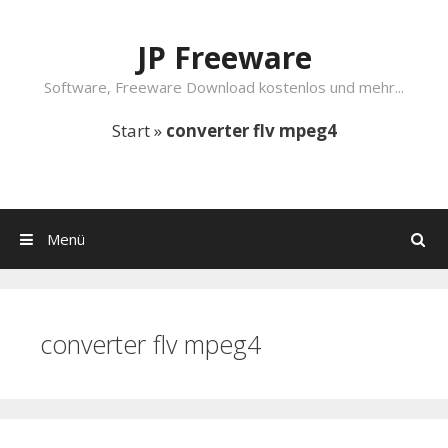
Springe zum Inhalt
JP Freeware
Software, Freeware Download kostenlos und mehr...
Start
»
converter flv mpeg4
Menü
Suchen
converter flv mpeg4