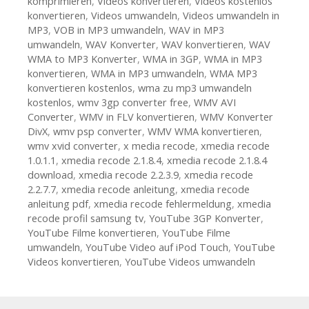
komprimieren
,
Videos konvertieren
,
Videos kostenlos
konvertieren
,
Videos umwandeln
,
Videos umwandeln in
MP3
,
VOB in MP3 umwandeln
,
WAV in MP3
umwandeln
,
WAV Konverter
,
WAV konvertieren
,
WAV
WMA to MP3 Konverter
,
WMA in 3GP
,
WMA in MP3
konvertieren
,
WMA in MP3 umwandeln
,
WMA MP3
konvertieren kostenlos
,
wma zu mp3 umwandeln
kostenlos
,
wmv 3gp converter free
,
WMV AVI
Converter
,
WMV in FLV konvertieren
,
WMV Konverter
DivX
,
wmv psp converter
,
WMV WMA konvertieren
,
wmv xvid converter
,
x media recode
,
xmedia recode
1.0.1.1
,
xmedia recode 2.1.8.4
,
xmedia recode 2.1.8.4
download
,
xmedia recode 2.2.3.9
,
xmedia recode
2.2.7.7
,
xmedia recode anleitung
,
xmedia recode
anleitung pdf
,
xmedia recode fehlermeldung
,
xmedia
recode profil samsung tv
,
YouTube 3GP Konverter
,
YouTube Filme konvertieren
,
YouTube Filme
umwandeln
,
YouTube Video auf iPod Touch
,
YouTube
Videos konvertieren
,
YouTube Videos umwandeln