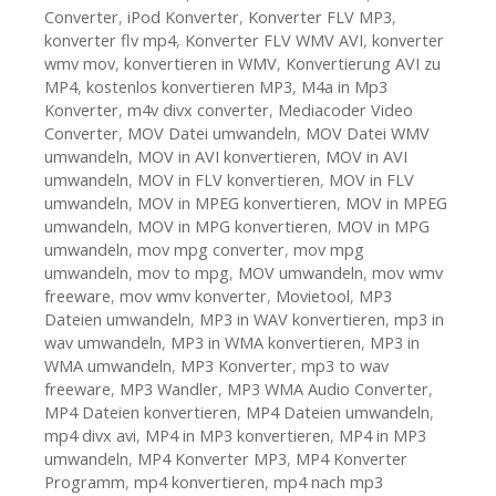
Converter
,
iPod Konverter
,
Konverter FLV MP3
,
konverter flv mp4
,
Konverter FLV WMV AVI
,
konverter
wmv mov
,
konvertieren in WMV
,
Konvertierung AVI zu
MP4
,
kostenlos konvertieren MP3
,
M4a in Mp3
Konverter
,
m4v divx converter
,
Mediacoder Video
Converter
,
MOV Datei umwandeln
,
MOV Datei WMV
umwandeln
,
MOV in AVI konvertieren
,
MOV in AVI
umwandeln
,
MOV in FLV konvertieren
,
MOV in FLV
umwandeln
,
MOV in MPEG konvertieren
,
MOV in MPEG
umwandeln
,
MOV in MPG konvertieren
,
MOV in MPG
umwandeln
,
mov mpg converter
,
mov mpg
umwandeln
,
mov to mpg
,
MOV umwandeln
,
mov wmv
freeware
,
mov wmv konverter
,
Movietool
,
MP3
Dateien umwandeln
,
MP3 in WAV konvertieren
,
mp3 in
wav umwandeln
,
MP3 in WMA konvertieren
,
MP3 in
WMA umwandeln
,
MP3 Konverter
,
mp3 to wav
freeware
,
MP3 Wandler
,
MP3 WMA Audio Converter
,
MP4 Dateien konvertieren
,
MP4 Dateien umwandeln
,
mp4 divx avi
,
MP4 in MP3 konvertieren
,
MP4 in MP3
umwandeln
,
MP4 Konverter MP3
,
MP4 Konverter
Programm
,
mp4 konvertieren
,
mp4 nach mp3