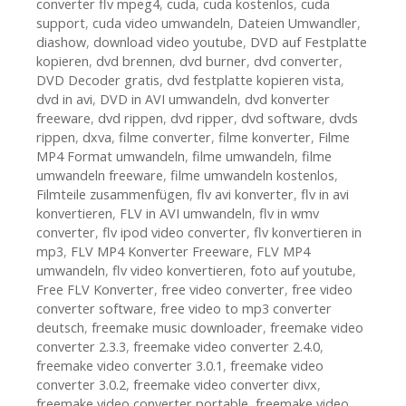
converter flv mpeg4
,
cuda
,
cuda kostenlos
,
cuda
support
,
cuda video umwandeln
,
Dateien Umwandler
,
diashow
,
download video youtube
,
DVD auf Festplatte
kopieren
,
dvd brennen
,
dvd burner
,
dvd converter
,
DVD Decoder gratis
,
dvd festplatte kopieren vista
,
dvd in avi
,
DVD in AVI umwandeln
,
dvd konverter
freeware
,
dvd rippen
,
dvd ripper
,
dvd software
,
dvds
rippen
,
dxva
,
filme converter
,
filme konverter
,
Filme
MP4 Format umwandeln
,
filme umwandeln
,
filme
umwandeln freeware
,
filme umwandeln kostenlos
,
Filmteile zusammenfügen
,
flv avi konverter
,
flv in avi
konvertieren
,
FLV in AVI umwandeln
,
flv in wmv
converter
,
flv ipod video converter
,
flv konvertieren in
mp3
,
FLV MP4 Konverter Freeware
,
FLV MP4
umwandeln
,
flv video konvertieren
,
foto auf youtube
,
Free FLV Konverter
,
free video converter
,
free video
converter software
,
free video to mp3 converter
deutsch
,
freemake music downloader
,
freemake video
converter 2.3.3
,
freemake video converter 2.4.0
,
freemake video converter 3.0.1
,
freemake video
converter 3.0.2
,
freemake video converter divx
,
freemake video converter portable
,
freemake video