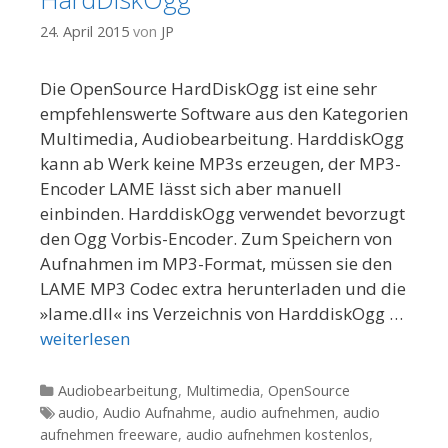
24. April 2015
von
JP
Die OpenSource HardDiskOgg ist eine sehr
empfehlenswerte Software aus den Kategorien
Multimedia, Audiobearbeitung. HarddiskOgg
kann ab Werk keine MP3s erzeugen, der MP3-
Encoder LAME lässt sich aber manuell
einbinden. HarddiskOgg verwendet bevorzugt
den Ogg Vorbis-Encoder. Zum Speichern von
Aufnahmen im MP3-Format, müssen sie den
LAME MP3 Codec extra herunterladen und die
»lame.dll« ins Verzeichnis von HarddiskOgg …
weiterlesen
Kategorien
Audiobearbeitung
,
Multimedia
,
OpenSource
Tags
audio
,
Audio Aufnahme
,
audio aufnehmen
,
audio
aufnehmen freeware
,
audio aufnehmen kostenlos
,