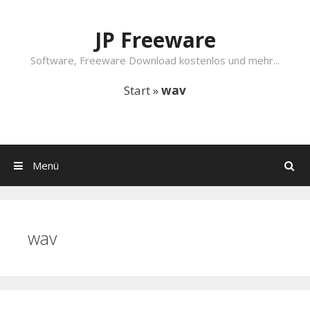
Springe zum Inhalt
JP Freeware
Software, Freeware Download kostenlos und mehr...
Start
»
wav
Menü
Suchen
wav