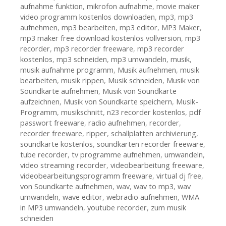
aufnahme funktion
,
mikrofon aufnahme
,
movie maker
video programm kostenlos downloaden
,
mp3
,
mp3
aufnehmen
,
mp3 bearbeiten
,
mp3 editor
,
MP3 Maker
,
mp3 maker free download kostenlos vollversion
,
mp3
recorder
,
mp3 recorder freeware
,
mp3 recorder
kostenlos
,
mp3 schneiden
,
mp3 umwandeln
,
musik
,
musik aufnahme programm
,
Musik aufnehmen
,
musik
bearbeiten
,
musik rippen
,
Musik schneiden
,
Musik von
Soundkarte aufnehmen
,
Musik von Soundkarte
aufzeichnen
,
Musik von Soundkarte speichern
,
Musik-
Programm
,
musikschnitt
,
n23 recorder kostenlos
,
pdf
passwort freeware
,
radio aufnehmen
,
recorder
,
recorder freeware
,
ripper
,
schallplatten archivierung
,
soundkarte kostenlos
,
soundkarten recorder freeware
,
tube recorder
,
tv programme aufnehmen
,
umwandeln
,
video streaming recorder
,
videobearbeitung freeware
,
videobearbeitungsprogramm freeware
,
virtual dj free
,
von Soundkarte aufnehmen
,
wav
,
wav to mp3
,
wav
umwandeln
,
wave editor
,
webradio aufnehmen
,
WMA
in MP3 umwandeln
,
youtube recorder
,
zum musik
schneiden