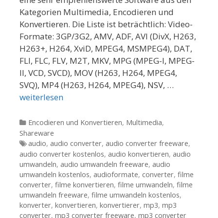
Kategorien Multimedia, Encodieren und
Konvertieren. Die Liste ist beträchtlich: Video-
Formate: 3GP/3G2, AMV, ADF, AVI (DivX, H263,
H263+, H264, XviD, MPEG4, MSMPEG4), DAT,
FLI, FLC, FLV, M2T, MKV, MPG (MPEG-I, MPEG-
II, VCD, SVCD), MOV (H263, H264, MPEG4,
SVQ), MP4 (H263, H264, MPEG4), NSV, …
weiterlesen
Kategorien
Encodieren und Konvertieren
,
Multimedia
,
Shareware
Tags
audio
,
audio converter
,
audio converter freeware
,
audio converter kostenlos
,
audio konvertieren
,
audio
umwandeln
,
audio umwandeln freeware
,
audio
umwandeln kostenlos
,
audioformate
,
converter
,
filme
converter
,
filme konvertieren
,
filme umwandeln
,
filme
umwandeln freeware
,
filme umwandeln kostenlos
,
konverter
,
konvertieren
,
konvertierer
,
mp3
,
mp3
converter
,
mp3 converter freeware
,
mp3 converter