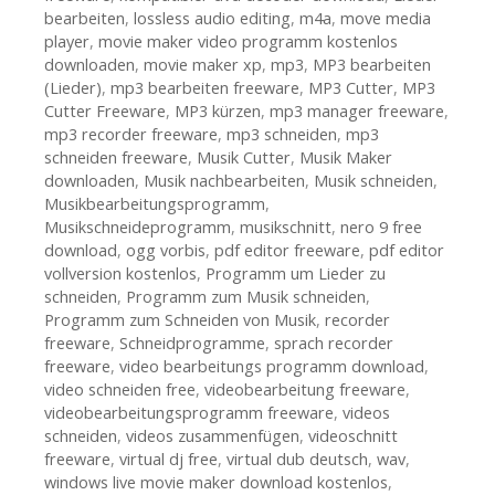
bearbeiten
,
lossless audio editing
,
m4a
,
move media
player
,
movie maker video programm kostenlos
downloaden
,
movie maker xp
,
mp3
,
MP3 bearbeiten
(Lieder)
,
mp3 bearbeiten freeware
,
MP3 Cutter
,
MP3
Cutter Freeware
,
MP3 kürzen
,
mp3 manager freeware
,
mp3 recorder freeware
,
mp3 schneiden
,
mp3
schneiden freeware
,
Musik Cutter
,
Musik Maker
downloaden
,
Musik nachbearbeiten
,
Musik schneiden
,
Musikbearbeitungsprogramm
,
Musikschneideprogramm
,
musikschnitt
,
nero 9 free
download
,
ogg vorbis
,
pdf editor freeware
,
pdf editor
vollversion kostenlos
,
Programm um Lieder zu
schneiden
,
Programm zum Musik schneiden
,
Programm zum Schneiden von Musik
,
recorder
freeware
,
Schneidprogramme
,
sprach recorder
freeware
,
video bearbeitungs programm download
,
video schneiden free
,
videobearbeitung freeware
,
videobearbeitungsprogramm freeware
,
videos
schneiden
,
videos zusammenfügen
,
videoschnitt
freeware
,
virtual dj free
,
virtual dub deutsch
,
wav
,
windows live movie maker download kostenlos
,