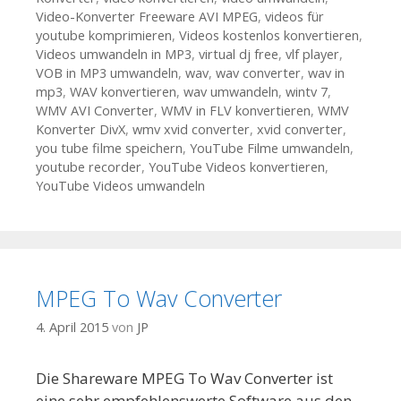
Video-Konverter Freeware AVI MPEG
,
videos für
youtube komprimieren
,
Videos kostenlos konvertieren
,
Videos umwandeln in MP3
,
virtual dj free
,
vlf player
,
VOB in MP3 umwandeln
,
wav
,
wav converter
,
wav in
mp3
,
WAV konvertieren
,
wav umwandeln
,
wintv 7
,
WMV AVI Converter
,
WMV in FLV konvertieren
,
WMV
Konverter DivX
,
wmv xvid converter
,
xvid converter
,
you tube filme speichern
,
YouTube Filme umwandeln
,
youtube recorder
,
YouTube Videos konvertieren
,
YouTube Videos umwandeln
MPEG To Wav Converter
4. April 2015
von
JP
Die Shareware MPEG To Wav Converter ist
eine sehr empfehlenswerte Software aus den