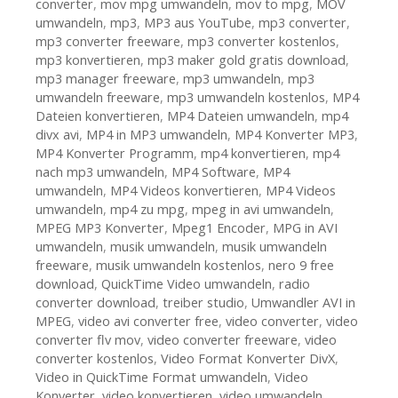
converter
,
mov mpg umwandeln
,
mov to mpg
,
MOV
umwandeln
,
mp3
,
MP3 aus YouTube
,
mp3 converter
,
mp3 converter freeware
,
mp3 converter kostenlos
,
mp3 konvertieren
,
mp3 maker gold gratis download
,
mp3 manager freeware
,
mp3 umwandeln
,
mp3
umwandeln freeware
,
mp3 umwandeln kostenlos
,
MP4
Dateien konvertieren
,
MP4 Dateien umwandeln
,
mp4
divx avi
,
MP4 in MP3 umwandeln
,
MP4 Konverter MP3
,
MP4 Konverter Programm
,
mp4 konvertieren
,
mp4
nach mp3 umwandeln
,
MP4 Software
,
MP4
umwandeln
,
MP4 Videos konvertieren
,
MP4 Videos
umwandeln
,
mp4 zu mpg
,
mpeg in avi umwandeln
,
MPEG MP3 Konverter
,
Mpeg1 Encoder
,
MPG in AVI
umwandeln
,
musik umwandeln
,
musik umwandeln
freeware
,
musik umwandeln kostenlos
,
nero 9 free
download
,
QuickTime Video umwandeln
,
radio
converter download
,
treiber studio
,
Umwandler AVI in
MPEG
,
video avi converter free
,
video converter
,
video
converter flv mov
,
video converter freeware
,
video
converter kostenlos
,
Video Format Konverter DivX
,
Video in QuickTime Format umwandeln
,
Video
Konverter
,
video konvertieren
,
video umwandeln
,