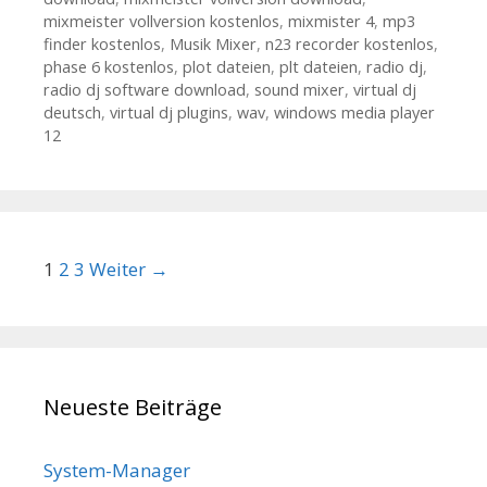
mixmeister vollversion kostenlos
,
mixmister 4
,
mp3
finder kostenlos
,
Musik Mixer
,
n23 recorder kostenlos
,
phase 6 kostenlos
,
plot dateien
,
plt dateien
,
radio dj
,
radio dj software download
,
sound mixer
,
virtual dj
deutsch
,
virtual dj plugins
,
wav
,
windows media player
12
Beitrags-Navigation
1
2
3
Weiter →
Neueste Beiträge
System-Manager