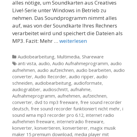
alles nötige, um Soundkarten aus Creatives
Live!-Serie unter Windows in Betrieb zu
nehmen. Das Soundprogramm nimmt alles
auf, was von der Soundkarte Ihres Rechners
verarbeitet wird und speichert die Dateien als
MP3. Fazit: Mehr …
weiterlesen
Kategorien
Audiobearbeitung
,
Multimedia
,
Shareware
Tags
anti vista
,
audio
,
Audio Aufnahmeprogramm
,
audio
aufnehmen
,
audio aufzeichnen
,
audio bearbeiten
,
audio
converter
,
Audio Recorder
,
audio ripper
,
audio
schneiden
,
audiobearbeitung
,
audioformate
,
audiograbber
,
audioschnitt
,
aufnahme
,
Aufnahmeprogramm
,
aufnehmen
,
aufzeichnen
,
converter
,
dvd to mp3 freeware
,
free sound recorder
deutsch
,
free sound recorder funktioniert nicht mehr
,
i
sound wma mp3 recorder pro 6.12
,
internet radio
aufnehmen freeware
,
internetradio freeware
,
konverter
,
konvertieren
,
konvertierer
,
magix musik
maker 15 premium download
,
media player mit