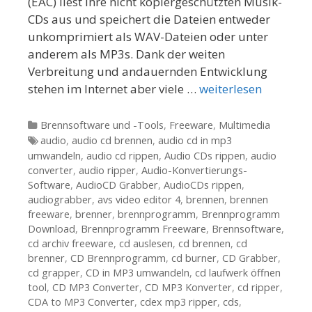
(EAC) liest Ihre nicht kopiergeschützten Musik-
CDs aus und speichert die Dateien entweder
unkomprimiert als WAV-Dateien oder unter
anderem als MP3s. Dank der weiten
Verbreitung und andauernden Entwicklung
stehen im Internet aber viele …
weiterlesen
Kategorien
Brennsoftware und -Tools
,
Freeware
,
Multimedia
Tags
audio
,
audio cd brennen
,
audio cd in mp3
umwandeln
,
audio cd rippen
,
Audio CDs rippen
,
audio
converter
,
audio ripper
,
Audio-Konvertierungs-
Software
,
AudioCD Grabber
,
AudioCDs rippen
,
audiograbber
,
avs video editor 4
,
brennen
,
brennen
freeware
,
brenner
,
brennprogramm
,
Brennprogramm
Download
,
Brennprogramm Freeware
,
Brennsoftware
,
cd archiv freeware
,
cd auslesen
,
cd brennen
,
cd
brenner
,
CD Brennprogramm
,
cd burner
,
CD Grabber
,
cd grapper
,
CD in MP3 umwandeln
,
cd laufwerk öffnen
tool
,
CD MP3 Converter
,
CD MP3 Konverter
,
cd ripper
,
CDA to MP3 Converter
,
cdex mp3 ripper
,
cds
,