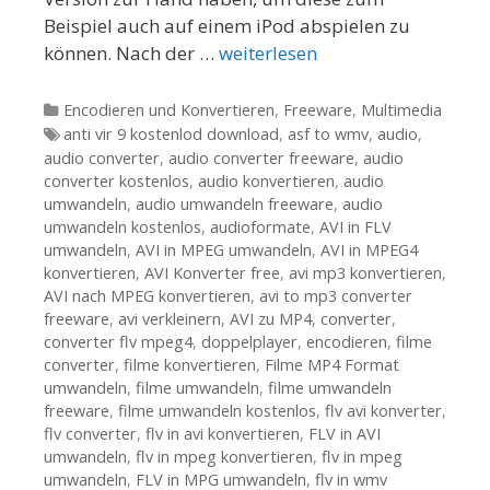
Beispiel auch auf einem iPod abspielen zu
können. Nach der …
weiterlesen
Kategorien
Encodieren und Konvertieren
,
Freeware
,
Multimedia
Tags
anti vir 9 kostenlod download
,
asf to wmv
,
audio
,
audio converter
,
audio converter freeware
,
audio
converter kostenlos
,
audio konvertieren
,
audio
umwandeln
,
audio umwandeln freeware
,
audio
umwandeln kostenlos
,
audioformate
,
AVI in FLV
umwandeln
,
AVI in MPEG umwandeln
,
AVI in MPEG4
konvertieren
,
AVI Konverter free
,
avi mp3 konvertieren
,
AVI nach MPEG konvertieren
,
avi to mp3 converter
freeware
,
avi verkleinern
,
AVI zu MP4
,
converter
,
converter flv mpeg4
,
doppelplayer
,
encodieren
,
filme
converter
,
filme konvertieren
,
Filme MP4 Format
umwandeln
,
filme umwandeln
,
filme umwandeln
freeware
,
filme umwandeln kostenlos
,
flv avi konverter
,
flv converter
,
flv in avi konvertieren
,
FLV in AVI
umwandeln
,
flv in mpeg konvertieren
,
flv in mpeg
umwandeln
,
FLV in MPG umwandeln
,
flv in wmv