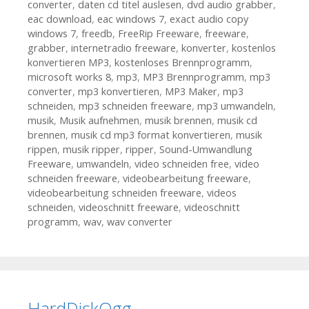
converter
,
daten cd titel auslesen
,
dvd audio grabber
,
eac download
,
eac windows 7
,
exact audio copy
windows 7
,
freedb
,
FreeRip Freeware
,
freeware
,
grabber
,
internetradio freeware
,
konverter
,
kostenlos
konvertieren MP3
,
kostenloses Brennprogramm
,
microsoft works 8
,
mp3
,
MP3 Brennprogramm
,
mp3
converter
,
mp3 konvertieren
,
MP3 Maker
,
mp3
schneiden
,
mp3 schneiden freeware
,
mp3 umwandeln
,
musik
,
Musik aufnehmen
,
musik brennen
,
musik cd
brennen
,
musik cd mp3 format konvertieren
,
musik
rippen
,
musik ripper
,
ripper
,
Sound-Umwandlung
Freeware
,
umwandeln
,
video schneiden free
,
video
schneiden freeware
,
videobearbeitung freeware
,
videobearbeitung schneiden freeware
,
videos
schneiden
,
videoschnitt freeware
,
videoschnitt
programm
,
wav
,
wav converter
HardDiskOgg