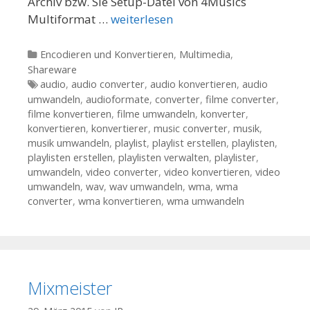
Archiv bzw. Sie Setup-Datei von 4Musics
Multiformat …
weiterlesen
Kategorien
Encodieren und Konvertieren
,
Multimedia
,
Shareware
Tags
audio
,
audio converter
,
audio konvertieren
,
audio
umwandeln
,
audioformate
,
converter
,
filme converter
,
filme konvertieren
,
filme umwandeln
,
konverter
,
konvertieren
,
konvertierer
,
music converter
,
musik
,
musik umwandeln
,
playlist
,
playlist erstellen
,
playlisten
,
playlisten erstellen
,
playlisten verwalten
,
playlister
,
umwandeln
,
video converter
,
video konvertieren
,
video
umwandeln
,
wav
,
wav umwandeln
,
wma
,
wma
converter
,
wma konvertieren
,
wma umwandeln
Mixmeister