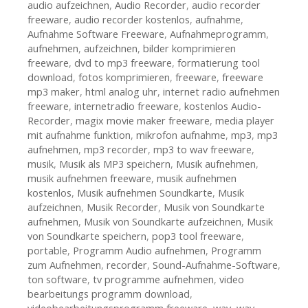
audio aufzeichnen
,
Audio Recorder
,
audio recorder
freeware
,
audio recorder kostenlos
,
aufnahme
,
Aufnahme Software Freeware
,
Aufnahmeprogramm
,
aufnehmen
,
aufzeichnen
,
bilder komprimieren
freeware
,
dvd to mp3 freeware
,
formatierung tool
download
,
fotos komprimieren
,
freeware
,
freeware
mp3 maker
,
html analog uhr
,
internet radio aufnehmen
freeware
,
internetradio freeware
,
kostenlos Audio-
Recorder
,
magix movie maker freeware
,
media player
mit aufnahme funktion
,
mikrofon aufnahme
,
mp3
,
mp3
aufnehmen
,
mp3 recorder
,
mp3 to wav freeware
,
musik
,
Musik als MP3 speichern
,
Musik aufnehmen
,
musik aufnehmen freeware
,
musik aufnehmen
kostenlos
,
Musik aufnehmen Soundkarte
,
Musik
aufzeichnen
,
Musik Recorder
,
Musik von Soundkarte
aufnehmen
,
Musik von Soundkarte aufzeichnen
,
Musik
von Soundkarte speichern
,
pop3 tool freeware
,
portable
,
Programm Audio aufnehmen
,
Programm
zum Aufnehmen
,
recorder
,
Sound-Aufnahme-Software
,
ton software
,
tv programme aufnehmen
,
video
bearbeitungs programm download
,