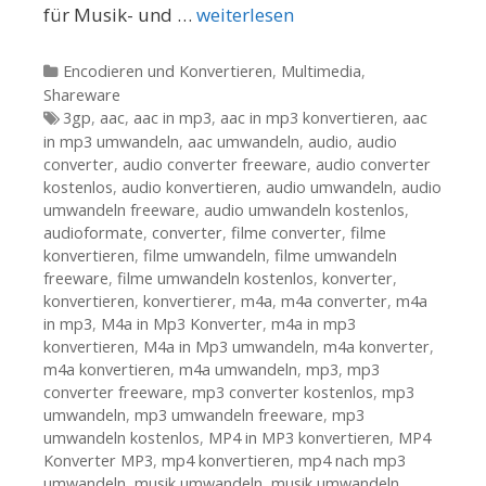
für Musik- und …
weiterlesen
Kategorien
Encodieren und Konvertieren
,
Multimedia
,
Shareware
Tags
3gp
,
aac
,
aac in mp3
,
aac in mp3 konvertieren
,
aac
in mp3 umwandeln
,
aac umwandeln
,
audio
,
audio
converter
,
audio converter freeware
,
audio converter
kostenlos
,
audio konvertieren
,
audio umwandeln
,
audio
umwandeln freeware
,
audio umwandeln kostenlos
,
audioformate
,
converter
,
filme converter
,
filme
konvertieren
,
filme umwandeln
,
filme umwandeln
freeware
,
filme umwandeln kostenlos
,
konverter
,
konvertieren
,
konvertierer
,
m4a
,
m4a converter
,
m4a
in mp3
,
M4a in Mp3 Konverter
,
m4a in mp3
konvertieren
,
M4a in Mp3 umwandeln
,
m4a konverter
,
m4a konvertieren
,
m4a umwandeln
,
mp3
,
mp3
converter freeware
,
mp3 converter kostenlos
,
mp3
umwandeln
,
mp3 umwandeln freeware
,
mp3
umwandeln kostenlos
,
MP4 in MP3 konvertieren
,
MP4
Konverter MP3
,
mp4 konvertieren
,
mp4 nach mp3
umwandeln
,
musik umwandeln
,
musik umwandeln