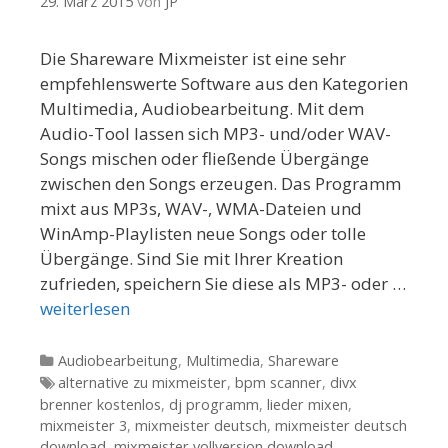
29. März 2015
von
JP
Die Shareware Mixmeister ist eine sehr
empfehlenswerte Software aus den Kategorien
Multimedia, Audiobearbeitung. Mit dem
Audio-Tool lassen sich MP3- und/oder WAV-
Songs mischen oder fließende Übergänge
zwischen den Songs erzeugen. Das Programm
mixt aus MP3s, WAV-, WMA-Dateien und
WinAmp-Playlisten neue Songs oder tolle
Übergänge. Sind Sie mit Ihrer Kreation
zufrieden, speichern Sie diese als MP3- oder …
weiterlesen
Kategorien
Audiobearbeitung
,
Multimedia
,
Shareware
Tags
alternative zu mixmeister
,
bpm scanner
,
divx
brenner kostenlos
,
dj programm
,
lieder mixen
,
mixmeister 3
,
mixmeister deutsch
,
mixmeister deutsch
download
,
mixmeister vollversion download
,