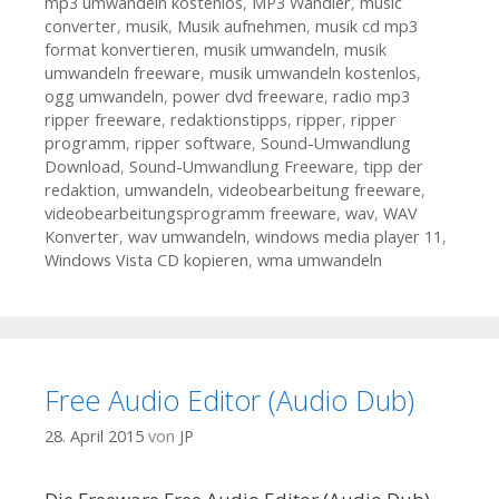
mp3 umwandeln kostenlos
,
MP3 Wandler
,
music
converter
,
musik
,
Musik aufnehmen
,
musik cd mp3
format konvertieren
,
musik umwandeln
,
musik
umwandeln freeware
,
musik umwandeln kostenlos
,
ogg umwandeln
,
power dvd freeware
,
radio mp3
ripper freeware
,
redaktionstipps
,
ripper
,
ripper
programm
,
ripper software
,
Sound-Umwandlung
Download
,
Sound-Umwandlung Freeware
,
tipp der
redaktion
,
umwandeln
,
videobearbeitung freeware
,
videobearbeitungsprogramm freeware
,
wav
,
WAV
Konverter
,
wav umwandeln
,
windows media player 11
,
Windows Vista CD kopieren
,
wma umwandeln
Free Audio Editor (Audio Dub)
28. April 2015
von
JP