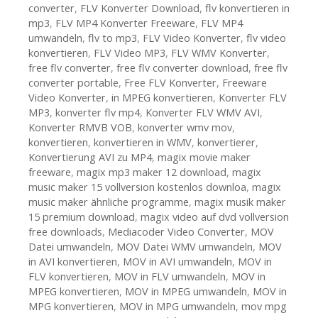
converter
,
FLV Konverter Download
,
flv konvertieren in
mp3
,
FLV MP4 Konverter Freeware
,
FLV MP4
umwandeln
,
flv to mp3
,
FLV Video Konverter
,
flv video
konvertieren
,
FLV Video MP3
,
FLV WMV Konverter
,
free flv converter
,
free flv converter download
,
free flv
converter portable
,
Free FLV Konverter
,
Freeware
Video Konverter
,
in MPEG konvertieren
,
Konverter FLV
MP3
,
konverter flv mp4
,
Konverter FLV WMV AVI
,
Konverter RMVB VOB
,
konverter wmv mov
,
konvertieren
,
konvertieren in WMV
,
konvertierer
,
Konvertierung AVI zu MP4
,
magix movie maker
freeware
,
magix mp3 maker 12 download
,
magix
music maker 15 vollversion kostenlos downloa
,
magix
music maker ähnliche programme
,
magix musik maker
15 premium download
,
magix video auf dvd vollversion
free downloads
,
Mediacoder Video Converter
,
MOV
Datei umwandeln
,
MOV Datei WMV umwandeln
,
MOV
in AVI konvertieren
,
MOV in AVI umwandeln
,
MOV in
FLV konvertieren
,
MOV in FLV umwandeln
,
MOV in
MPEG konvertieren
,
MOV in MPEG umwandeln
,
MOV in
MPG konvertieren
,
MOV in MPG umwandeln
,
mov mpg