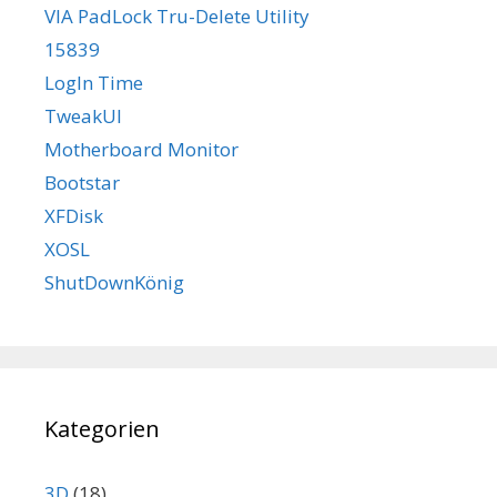
VIA PadLock Tru-Delete Utility
15839
LogIn Time
TweakUI
Motherboard Monitor
Bootstar
XFDisk
XOSL
ShutDownKönig
Kategorien
3D
(18)