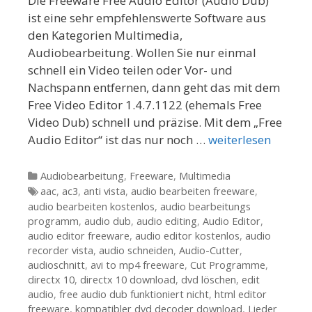
Die Freeware Free Audio Editor (Audio Dub)
ist eine sehr empfehlenswerte Software aus
den Kategorien Multimedia,
Audiobearbeitung. Wollen Sie nur einmal
schnell ein Video teilen oder Vor- und
Nachspann entfernen, dann geht das mit dem
Free Video Editor 1.4.7.1122 (ehemals Free
Video Dub) schnell und präzise. Mit dem „Free
Audio Editor“ ist das nur noch …
weiterlesen
Kategorien
Audiobearbeitung
,
Freeware
,
Multimedia
Tags
aac
,
ac3
,
anti vista
,
audio bearbeiten freeware
,
audio bearbeiten kostenlos
,
audio bearbeitungs
programm
,
audio dub
,
audio editing
,
Audio Editor
,
audio editor freeware
,
audio editor kostenlos
,
audio
recorder vista
,
audio schneiden
,
Audio-Cutter
,
audioschnitt
,
avi to mp4 freeware
,
Cut Programme
,
directx 10
,
directx 10 download
,
dvd löschen
,
edit
audio
,
free audio dub funktioniert nicht
,
html editor
freeware
,
kompatibler dvd decoder download
,
Lieder