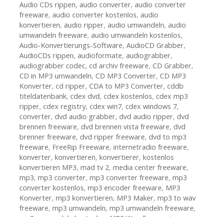
Audio CDs rippen
,
audio converter
,
audio converter
freeware
,
audio converter kostenlos
,
audio
konvertieren
,
audio ripper
,
audio umwandeln
,
audio
umwandeln freeware
,
audio umwandeln kostenlos
,
Audio-Konvertierungs-Software
,
AudioCD Grabber
,
AudioCDs rippen
,
audioformate
,
audiograbber
,
audiograbber codec
,
cd archiv freeware
,
CD Grabber
,
CD in MP3 umwandeln
,
CD MP3 Converter
,
CD MP3
Konverter
,
cd ripper
,
CDA to MP3 Converter
,
cddb
titeldatenbank
,
cdex dvd
,
cdex kostenlos
,
cdex mp3
ripper
,
cdex registry
,
cdex win7
,
cdex windows 7
,
converter
,
dvd audio grabber
,
dvd audio ripper
,
dvd
brennen freeware
,
dvd brennen vista freeware
,
dvd
brenner freeware
,
dvd ripper freeware
,
dvd to mp3
freeware
,
FreeRip Freeware
,
internetradio freeware
,
konverter
,
konvertieren
,
konvertierer
,
kostenlos
konvertieren MP3
,
mad tv 2
,
media center freeware
,
mp3
,
mp3 converter
,
mp3 converter freeware
,
mp3
converter kostenlos
,
mp3 encoder freeware
,
MP3
Konverter
,
mp3 konvertieren
,
MP3 Maker
,
mp3 to wav
freeware
,
mp3 umwandeln
,
mp3 umwandeln freeware
,