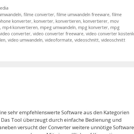
edia
 umwandeln
,
filme converter
,
filme umwandeln freeware
,
filme
phone konverter
,
konverter
,
konvertieren
,
konvertierer
,
mov
,
mp4 konvertieren
,
mpeg umwandeln
,
mpg konverter
,
mpg
video converter
,
video converter freeware
,
video converter kostenl
den
,
video umwandeln
,
videoformate
,
videoschnitt
,
videoschnitt
 eine sehr empfehlenswerte Software aus den Kategorien
. Das Tool überzeugt durch einfache Bedienung und
aneben versucht der Converter weitere unnötige Software