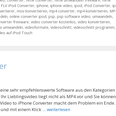
deo
,
converter
,
filme converter
,
filme umwandeln freeware
,
filme
,
FLV iPod Converter
,
iphone
,
iphone video
,
ipod
,
iPod Converter
,
i
vertierer
,
mov konvertieren
,
mp4 converter
,
mp4 konvertieren
,
MP
deln
,
online converter ipod
,
psp
,
psp software video
,
umwandeln
,
nverter freeware
,
video converter kostenlos
,
video konvertieren
,
eo umwandeln
,
videoformate
,
videoschnitt
,
videoschnitt programm
,
eo auf iPod Touch
er
t eine sehr empfehlenswerte Software aus den Kategorien
hr Lieblingsvideo liegt nicht als MP4 vor und Sie können
e Video to iPhone Converter macht dem Problem ein Ende.
 und mit einem Klick …
weiterlesen