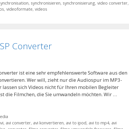
synchronisation
,
synchronisieren
,
synchronisierung
,
video converter
,
los
,
videoformate
,
videos
PSP Converter
onverter ist eine sehr empfehlenswerte Software aus den
vertieren. Wer will, zieht nur die Audiospur im MP3-
 lassen sich Videos nicht für Ihren mobilen Begleiter
st die Filmchen, die Sie umwandeln möchten. Wir …
edia
vi
,
avi converter
,
avi konvertieren
,
avi to ipod
,
avi to mp4
,
avi