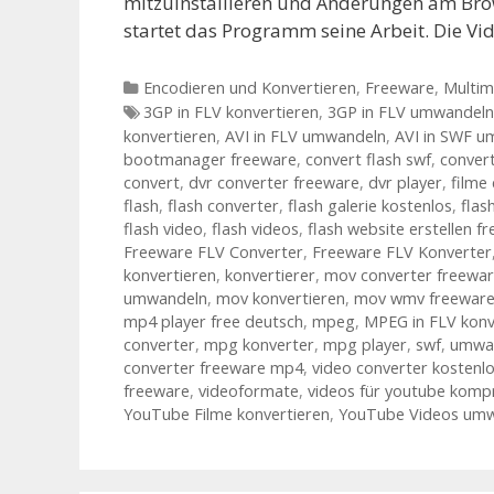
mitzuinstallieren und Änderungen am Brow
startet das Programm seine Arbeit. Die V
Kategorien
Encodieren und Konvertieren
,
Freeware
,
Multim
Tags
3GP in FLV konvertieren
,
3GP in FLV umwandeln
konvertieren
,
AVI in FLV umwandeln
,
AVI in SWF u
bootmanager freeware
,
convert flash swf
,
conver
convert
,
dvr converter freeware
,
dvr player
,
filme
flash
,
flash converter
,
flash galerie kostenlos
,
flas
flash video
,
flash videos
,
flash website erstellen f
Freeware FLV Converter
,
Freeware FLV Konverter
konvertieren
,
konvertierer
,
mov converter freewa
umwandeln
,
mov konvertieren
,
mov wmv freewar
mp4 player free deutsch
,
mpeg
,
MPEG in FLV konv
converter
,
mpg konverter
,
mpg player
,
swf
,
umwa
converter freeware mp4
,
video converter kostenl
freeware
,
videoformate
,
videos für youtube komp
YouTube Filme konvertieren
,
YouTube Videos um