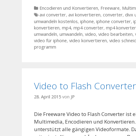
Kategorien
Encodieren und Konvertieren
,
Freeware
,
Multim
Tags
avi converter
,
avi konvertieren
,
converter
,
divx
umwandeln kostenlos
,
iphone
,
iphone converter
,
i
konvertieren
,
mp4
,
mp4 converter
,
mp4 konverter
umwandeln
,
umwandeln
,
video
,
video bearbeiten
,
video für iphone
,
video konvertieren
,
video schnei
programm
Video to Flash Converter
28. April 2015
von
JP
Die Freeware Video to Flash Converter ist
Multimedia, Encodieren und Konvertieren
unterstützt alle gängigen Videoformate. D