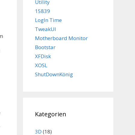
Utility
15839
LogIn Time
TweakUI
em
Motherboard Monitor
Bootstar
d
XFDisk
XOSL
ShutDownKönig
Kategorien
e
,
3D
(18)