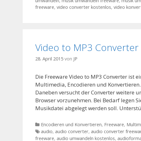
umwandeln
,
musik umwandeln freeware
,
musik um
freeware
,
video converter kostenlos
,
video konver
Video to MP3 Converter
28. April 2015
von
JP
Die Freeware Video to MP3 Converter ist e
Multimedia, Encodieren und Konvertieren. 
Daneben versucht der Converter weitere u
Browser vorzunehmen. Bei Bedarf legen Sie 
Musikdatei abgelegt werden soll. Unterst
Kategorien
Encodieren und Konvertieren
,
Freeware
,
Multim
Tags
audio
,
audio converter
,
audio converter freewa
freeware
,
audio umwandeln kostenlos
,
audioform