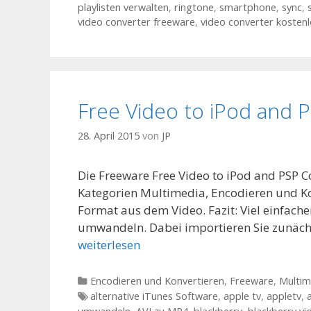
playlisten verwalten
,
ringtone
,
smartphone
,
sync
,
video converter freeware
,
video converter kosten
Free Video to iPod and 
28. April 2015
von
JP
Die Freeware Free Video to iPod and PSP C
Kategorien Multimedia, Encodieren und Kon
Format aus dem Video. Fazit: Viel einfacher
umwandeln. Dabei importieren Sie zunäch
weiterlesen
Kategorien
Encodieren und Konvertieren
,
Freeware
,
Multim
Tags
alternative iTunes Software
,
apple tv
,
appletv
,
a