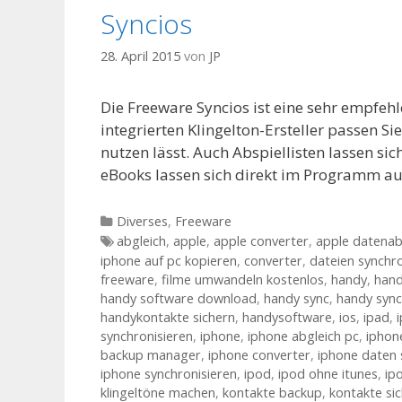
Syncios
28. April 2015
von
JP
Die Freeware Syncios ist eine sehr empfeh
integrierten Klingelton-Ersteller passen Sie
nutzen lässt. Auch Abspiellisten lassen si
eBooks lassen sich direkt im Programm au
Kategorien
Diverses
,
Freeware
Tags
abgleich
,
apple
,
apple converter
,
apple datenab
iphone auf pc kopieren
,
converter
,
dateien synchro
freeware
,
filme umwandeln kostenlos
,
handy
,
hand
handy software download
,
handy sync
,
handy sync
handykontakte sichern
,
handysoftware
,
ios
,
ipad
,
synchronisieren
,
iphone
,
iphone abgleich pc
,
iphon
backup manager
,
iphone converter
,
iphone daten 
iphone synchronisieren
,
ipod
,
ipod ohne itunes
,
ip
klingeltöne machen
,
kontakte backup
,
kontakte si