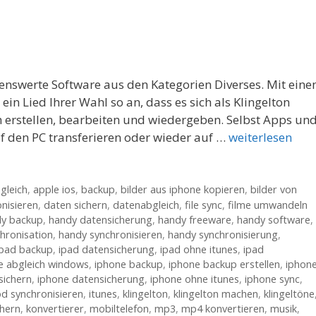
lenswerte Software aus den Kategorien Diverses. Mit ein
 ein Lied Ihrer Wahl so an, dass es sich als Klingelton
ch erstellen, bearbeiten und wiedergeben. Selbst Apps un
f den PC transferieren oder wieder auf …
weiterlesen
gleich
,
apple ios
,
backup
,
bilder aus iphone kopieren
,
bilder von
nisieren
,
daten sichern
,
datenabgleich
,
file sync
,
filme umwandeln
y backup
,
handy datensicherung
,
handy freeware
,
handy software
,
hronisation
,
handy synchronisieren
,
handy synchronisierung
,
ipad backup
,
ipad datensicherung
,
ipad ohne itunes
,
ipad
e abgleich windows
,
iphone backup
,
iphone backup erstellen
,
iphon
sichern
,
iphone datensicherung
,
iphone ohne itunes
,
iphone sync
,
od synchronisieren
,
itunes
,
klingelton
,
klingelton machen
,
klingeltöne
chern
,
konvertierer
,
mobiltelefon
,
mp3
,
mp4 konvertieren
,
musik
,