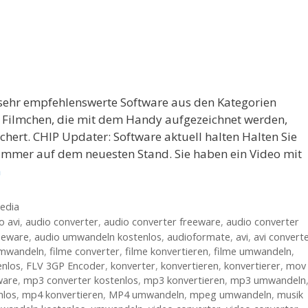
e sehr empfehlenswerte Software aus den Kategorien
 Filmchen, die mit dem Handy aufgezeichnet werden,
ert. CHIP Updater: Software aktuell halten Halten Sie
mmer auf dem neuesten Stand. Sie haben ein Video mit
n
edia
o avi
,
audio converter
,
audio converter freeware
,
audio converter
eeware
,
audio umwandeln kostenlos
,
audioformate
,
avi
,
avi convert
umwandeln
,
filme converter
,
filme konvertieren
,
filme umwandeln
,
enlos
,
FLV 3GP Encoder
,
konverter
,
konvertieren
,
konvertierer
,
mov
ware
,
mp3 converter kostenlos
,
mp3 konvertieren
,
mp3 umwandeln
nlos
,
mp4 konvertieren
,
MP4 umwandeln
,
mpeg umwandeln
,
musik