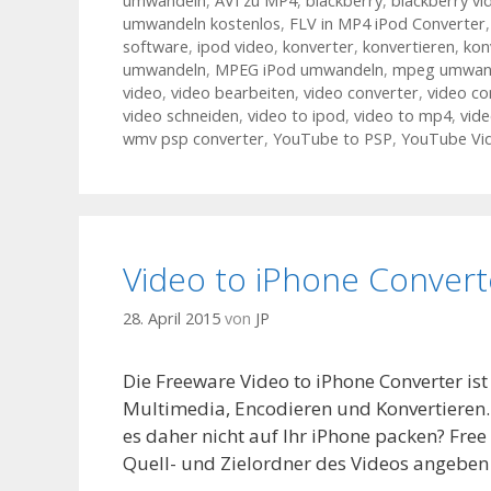
umwandeln
,
AVI zu MP4
,
blackberry
,
blackberry vi
umwandeln kostenlos
,
FLV in MP4 iPod Converter
software
,
ipod video
,
konverter
,
konvertieren
,
kon
umwandeln
,
MPEG iPod umwandeln
,
mpeg umwan
video
,
video bearbeiten
,
video converter
,
video co
video schneiden
,
video to ipod
,
video to mp4
,
vid
wmv psp converter
,
YouTube to PSP
,
YouTube Vid
Video to iPhone Convert
28. April 2015
von
JP
Die Freeware Video to iPhone Converter is
Multimedia, Encodieren und Konvertieren. I
es daher nicht auf Ihr iPhone packen? Fre
Quell- und Zielordner des Videos angeben