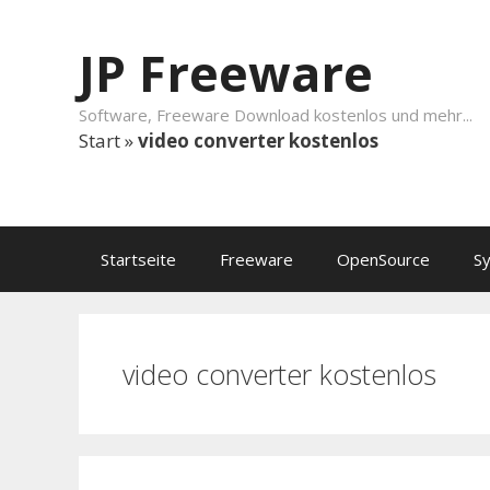
Springe zum Inhalt
JP Freeware
Software, Freeware Download kostenlos und mehr...
Start
»
video converter kostenlos
Startseite
Freeware
OpenSource
S
video converter kostenlos