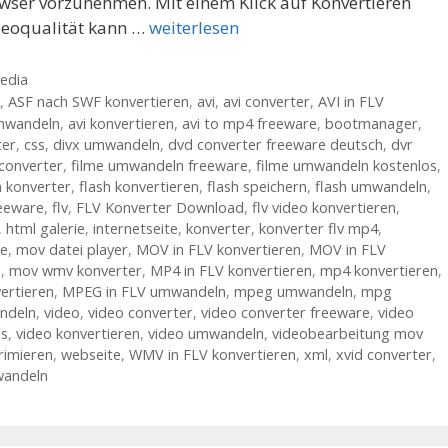
ser vorzunehmen. Mit einem Klick auf Konvertieren
ideoqualität kann …
weiterlesen
edia
,
ASF nach SWF konvertieren
,
avi
,
avi converter
,
AVI in FLV
mwandeln
,
avi konvertieren
,
avi to mp4 freeware
,
bootmanager
,
ter
,
css
,
divx umwandeln
,
dvd converter freeware deutsch
,
dvr
 converter
,
filme umwandeln freeware
,
filme umwandeln kostenlos
,
h konverter
,
flash konvertieren
,
flash speichern
,
flash umwandeln
,
reeware
,
flv
,
FLV Konverter Download
,
flv video konvertieren
,
,
html galerie
,
internetseite
,
konverter
,
konverter flv mp4
,
re
,
mov datei player
,
MOV in FLV konvertieren
,
MOV in FLV
e
,
mov wmv konverter
,
MP4 in FLV konvertieren
,
mp4 konvertieren
,
ertieren
,
MPEG in FLV umwandeln
,
mpeg umwandeln
,
mpg
ndeln
,
video
,
video converter
,
video converter freeware
,
video
os
,
video konvertieren
,
video umwandeln
,
videobearbeitung mov
rimieren
,
webseite
,
WMV in FLV konvertieren
,
xml
,
xvid converter
,
wandeln