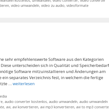
wandeln kostenlos
,
umwandeln
,
video converter
,
video converter
tieren
,
video umwandeln
,
video zu audio
,
videoformate
ine sehr empfehlenswerte Software aus den Kategorien
Diese unterscheiden sich in Qualität und Speicherbedarf
nnötige Software mitzuinstallieren und Änderungen am
ein separates Verzeichnis fest, in welchem die fertige
ützte …
weiterlesen
edia
re
,
audio converter kostenlos
,
audio umwandeln
,
audio umwandeln
ate
,
avi
,
avi konvertieren
,
avi mp3 konvertieren
,
avi to mp3 converte