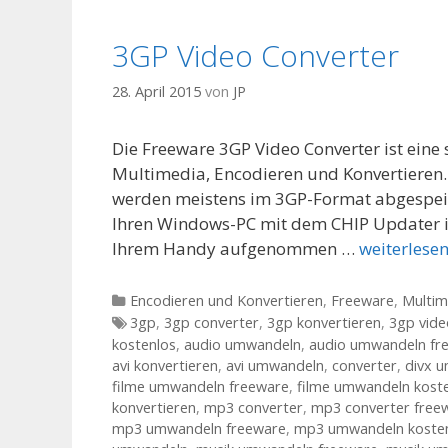
3GP Video Converter
28. April 2015
von
JP
Die Freeware 3GP Video Converter ist ein
Multimedia, Encodieren und Konvertieren.
werden meistens im 3GP-Format abgespeich
Ihren Windows-PC mit dem CHIP Updater i
Ihrem Handy aufgenommen …
weiterlese
Kategorien
Encodieren und Konvertieren
,
Freeware
,
Multim
Tags
3gp
,
3gp converter
,
3gp konvertieren
,
3gp vide
kostenlos
,
audio umwandeln
,
audio umwandeln fr
avi konvertieren
,
avi umwandeln
,
converter
,
divx 
filme umwandeln freeware
,
filme umwandeln kost
konvertieren
,
mp3 converter
,
mp3 converter free
mp3 umwandeln freeware
,
mp3 umwandeln koste