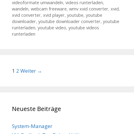
videoformate umwandeln
,
videos runterladen
,
wandeln
,
webcam freeware
,
wmv xvid converter
,
xvid
,
xvid converter
,
xvid player
,
youtube
,
youtube
downloader
,
youtube downloader converter
,
youtube
runterladen
,
youtube video
,
youtube videos
runterladen
Beitrags-Navigation
1
2
Weiter →
Neueste Beiträge
System-Manager