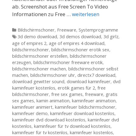
ab. Screenshot aus Free Screen To Video
Informationen zu Free …
weiterlesen
Kategorien
Bildschirmschoner
,
Freeware
,
Systemprogramme
Tags
3d demo download
,
3d demos download
,
3d girlz
,
age of empires 2
,
age of empires 4 download
,
bildschirmschoner
,
bildschirmschoner erotik sex
,
bildschirmschoner erstellen
,
bildschirmschoner
erzeugen
,
bildschirmschoner freeware erotik
,
bildschirmschoner machen
,
bildschirmschoner selbst
machen
,
bildschirmschoner uhr
,
directx7 download
,
download gewitter sound
,
download kaminfeuer
,
dvd
kaminfeuer kostenlos
,
erotik games für 2
,
free
bildschirmschoner
,
free sex games
,
freeware
,
gratis
sex games
,
kamin animation
,
kaminfeuer animation
,
kaminfeuer animiert
,
kaminfeuer bildschirmschoner
,
kaminfeuer demo
,
kaminfeuer download kostenlos
,
kaminfeuer dvd download kostenlos
,
kaminfeuer dvd
kostenlos
,
kaminfeuer für tv download kostenlos
,
kaminfeuer für tv kostenlos
,
kaminfeuer kostenlos
,