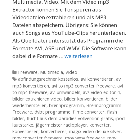
Multimedia, Video. Mit dem Video mp3
Extractor können Sie Tonspuren aus
Videodateien extrahieren und als MP3-
Dateien abspeichern. Übrigens: Sie können
auch Songs aus YouTube-Clips herunterladen.
Als Quelldatei unterstützt das Programm die
Formate AVI, ASF und WMV. Die Software kann
dabei die Formate …
weiterlesen
Kategorien
Freeware
,
Multimedia
,
Video
Tags
abfindungsrechner kostenlos
,
avi konvertieren
,
avi
mp3 konvertieren
,
avi to mp3 converter freeware
,
avi
to mp4 freeware
,
avi umwandeln
,
avs video editor 4
,
bilder extrahieren video
,
bilder konvertieren
,
bilder
wiederherstellen
,
brennprogramm
,
Brennprogramm
Freeware
,
dvbt programme
,
filme converter
,
flash
bilder
,
flucht aus dem paradies vollversion gratis
,
ipod
lautstärke
,
jägermeister radioplayer
,
konverter
,
konvertieren
,
konvertierer
,
magix video deluxe silver
,
mov converter freeware
,
mov wmv freeware
,
mov