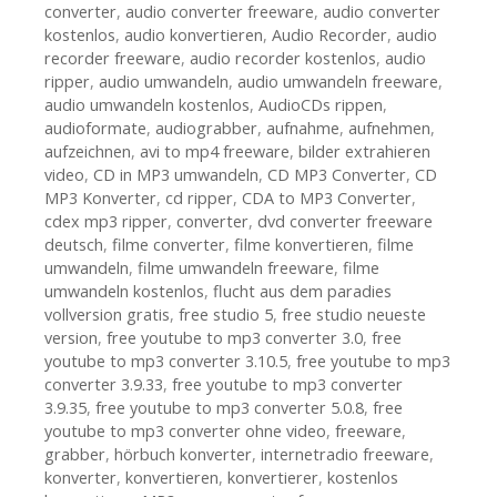
converter
,
audio converter freeware
,
audio converter
kostenlos
,
audio konvertieren
,
Audio Recorder
,
audio
recorder freeware
,
audio recorder kostenlos
,
audio
ripper
,
audio umwandeln
,
audio umwandeln freeware
,
audio umwandeln kostenlos
,
AudioCDs rippen
,
audioformate
,
audiograbber
,
aufnahme
,
aufnehmen
,
aufzeichnen
,
avi to mp4 freeware
,
bilder extrahieren
video
,
CD in MP3 umwandeln
,
CD MP3 Converter
,
CD
MP3 Konverter
,
cd ripper
,
CDA to MP3 Converter
,
cdex mp3 ripper
,
converter
,
dvd converter freeware
deutsch
,
filme converter
,
filme konvertieren
,
filme
umwandeln
,
filme umwandeln freeware
,
filme
umwandeln kostenlos
,
flucht aus dem paradies
vollversion gratis
,
free studio 5
,
free studio neueste
version
,
free youtube to mp3 converter 3.0
,
free
youtube to mp3 converter 3.10.5
,
free youtube to mp3
converter 3.9.33
,
free youtube to mp3 converter
3.9.35
,
free youtube to mp3 converter 5.0.8
,
free
youtube to mp3 converter ohne video
,
freeware
,
grabber
,
hörbuch konverter
,
internetradio freeware
,
konverter
,
konvertieren
,
konvertierer
,
kostenlos