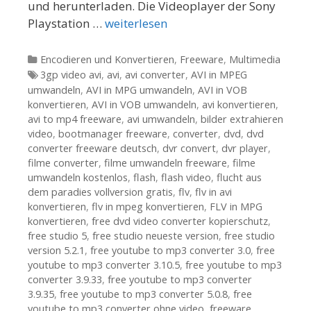
und herunterladen. Die Videoplayer der Sony
Playstation …
weiterlesen
Kategorien
Encodieren und Konvertieren
,
Freeware
,
Multimedia
Tags
3gp video avi
,
avi
,
avi converter
,
AVI in MPEG
umwandeln
,
AVI in MPG umwandeln
,
AVI in VOB
konvertieren
,
AVI in VOB umwandeln
,
avi konvertieren
,
avi to mp4 freeware
,
avi umwandeln
,
bilder extrahieren
video
,
bootmanager freeware
,
converter
,
dvd
,
dvd
converter freeware deutsch
,
dvr convert
,
dvr player
,
filme converter
,
filme umwandeln freeware
,
filme
umwandeln kostenlos
,
flash
,
flash video
,
flucht aus
dem paradies vollversion gratis
,
flv
,
flv in avi
konvertieren
,
flv in mpeg konvertieren
,
FLV in MPG
konvertieren
,
free dvd video converter kopierschutz
,
free studio 5
,
free studio neueste version
,
free studio
version 5.2.1
,
free youtube to mp3 converter 3.0
,
free
youtube to mp3 converter 3.10.5
,
free youtube to mp3
converter 3.9.33
,
free youtube to mp3 converter
3.9.35
,
free youtube to mp3 converter 5.0.8
,
free
youtube to mp3 converter ohne video
,
freeware
,