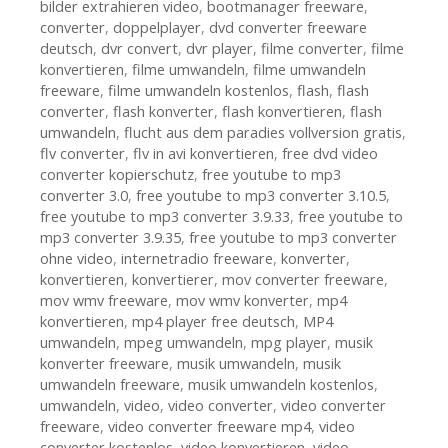
bilder extrahieren video
,
bootmanager freeware
,
converter
,
doppelplayer
,
dvd converter freeware
deutsch
,
dvr convert
,
dvr player
,
filme converter
,
filme
konvertieren
,
filme umwandeln
,
filme umwandeln
freeware
,
filme umwandeln kostenlos
,
flash
,
flash
converter
,
flash konverter
,
flash konvertieren
,
flash
umwandeln
,
flucht aus dem paradies vollversion gratis
,
flv converter
,
flv in avi konvertieren
,
free dvd video
converter kopierschutz
,
free youtube to mp3
converter 3.0
,
free youtube to mp3 converter 3.10.5
,
free youtube to mp3 converter 3.9.33
,
free youtube to
mp3 converter 3.9.35
,
free youtube to mp3 converter
ohne video
,
internetradio freeware
,
konverter
,
konvertieren
,
konvertierer
,
mov converter freeware
,
mov wmv freeware
,
mov wmv konverter
,
mp4
konvertieren
,
mp4 player free deutsch
,
MP4
umwandeln
,
mpeg umwandeln
,
mpg player
,
musik
konverter freeware
,
musik umwandeln
,
musik
umwandeln freeware
,
musik umwandeln kostenlos
,
umwandeln
,
video
,
video converter
,
video converter
freeware
,
video converter freeware mp4
,
video
converter kostenlos
,
video konvertieren
,
video