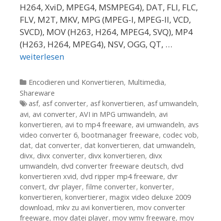
H264, XviD, MPEG4, MSMPEG4), DAT, FLI, FLC,
FLV, M2T, MKV, MPG (MPEG-I, MPEG-II, VCD,
SVCD), MOV (H263, H264, MPEG4, SVQ), MP4
(H263, H264, MPEG4), NSV, OGG, QT, …
weiterlesen
Kategorien
Encodieren und Konvertieren
,
Multimedia
,
Shareware
Tags
asf
,
asf converter
,
asf konvertieren
,
asf umwandeln
,
avi
,
avi converter
,
AVI in MPG umwandeln
,
avi
konvertieren
,
avi to mp4 freeware
,
avi umwandeln
,
avs
video converter 6
,
bootmanager freeware
,
codec vob
,
dat
,
dat converter
,
dat konvertieren
,
dat umwandeln
,
divx
,
divx converter
,
divx konvertieren
,
divx
umwandeln
,
dvd converter freeware deutsch
,
dvd
konvertieren xvid
,
dvd ripper mp4 freeware
,
dvr
convert
,
dvr player
,
filme converter
,
konverter
,
konvertieren
,
konvertierer
,
magix video deluxe 2009
download
,
mkv zu avi konvertieren
,
mov converter
freeware
,
mov datei player
,
mov wmv freeware
,
mov