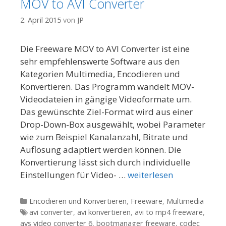
MOV to AVI Converter
2. April 2015
von
JP
Die Freeware MOV to AVI Converter ist eine
sehr empfehlenswerte Software aus den
Kategorien Multimedia, Encodieren und
Konvertieren. Das Programm wandelt MOV-
Videodateien in gängige Videoformate um.
Das gewünschte Ziel-Format wird aus einer
Drop-Down-Box ausgewählt, wobei Parameter
wie zum Beispiel Kanalanzahl, Bitrate und
Auflösung adaptiert werden können. Die
Konvertierung lässt sich durch individuelle
Einstellungen für Video- …
weiterlesen
Kategorien
Encodieren und Konvertieren
,
Freeware
,
Multimedia
Tags
avi converter
,
avi konvertieren
,
avi to mp4 freeware
,
avs video converter 6
,
bootmanager freeware
,
codec