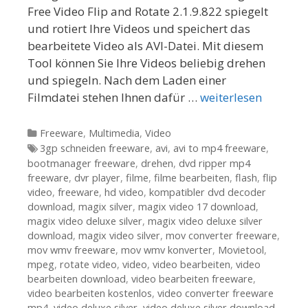
Free Video Flip and Rotate 2.1.9.822 spiegelt
und rotiert Ihre Videos und speichert das
bearbeitete Video als AVI-Datei. Mit diesem
Tool können Sie Ihre Videos beliebig drehen
und spiegeln. Nach dem Laden einer
Filmdatei stehen Ihnen dafür …
weiterlesen
Kategorien
Freeware
,
Multimedia
,
Video
Tags
3gp schneiden freeware
,
avi
,
avi to mp4 freeware
,
bootmanager freeware
,
drehen
,
dvd ripper mp4
freeware
,
dvr player
,
filme
,
filme bearbeiten
,
flash
,
flip
video
,
freeware
,
hd video
,
kompatibler dvd decoder
download
,
magix silver
,
magix video 17 download
,
magix video deluxe silver
,
magix video deluxe silver
download
,
magix video silver
,
mov converter freeware
,
mov wmv freeware
,
mov wmv konverter
,
Movietool
,
mpeg
,
rotate video
,
video
,
video bearbeiten
,
video
bearbeiten download
,
video bearbeiten freeware
,
video bearbeiten kostenlos
,
video converter freeware
mp4
,
video deluxe silver
,
video deluxe silver download
,