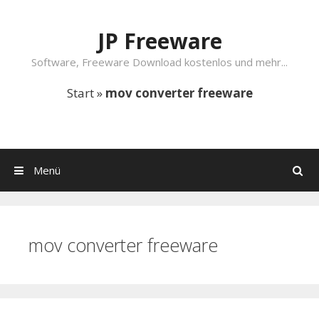
Springe zum Inhalt
JP Freeware
Software, Freeware Download kostenlos und mehr...
Start
»
mov converter freeware
Menü
Suchen
mov converter freeware