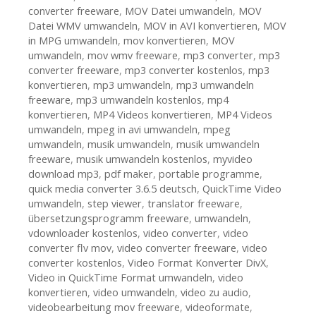
converter freeware
,
MOV Datei umwandeln
,
MOV
Datei WMV umwandeln
,
MOV in AVI konvertieren
,
MOV
in MPG umwandeln
,
mov konvertieren
,
MOV
umwandeln
,
mov wmv freeware
,
mp3 converter
,
mp3
converter freeware
,
mp3 converter kostenlos
,
mp3
konvertieren
,
mp3 umwandeln
,
mp3 umwandeln
freeware
,
mp3 umwandeln kostenlos
,
mp4
konvertieren
,
MP4 Videos konvertieren
,
MP4 Videos
umwandeln
,
mpeg in avi umwandeln
,
mpeg
umwandeln
,
musik umwandeln
,
musik umwandeln
freeware
,
musik umwandeln kostenlos
,
myvideo
download mp3
,
pdf maker
,
portable programme
,
quick media converter 3.6.5 deutsch
,
QuickTime Video
umwandeln
,
step viewer
,
translator freeware
,
übersetzungsprogramm freeware
,
umwandeln
,
vdownloader kostenlos
,
video converter
,
video
converter flv mov
,
video converter freeware
,
video
converter kostenlos
,
Video Format Konverter DivX
,
Video in QuickTime Format umwandeln
,
video
konvertieren
,
video umwandeln
,
video zu audio
,
videobearbeitung mov freeware
,
videoformate
,