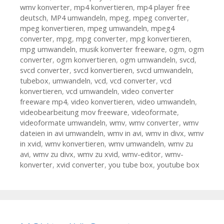
wmv konverter
,
mp4 konvertieren
,
mp4 player free
deutsch
,
MP4 umwandeln
,
mpeg
,
mpeg converter
,
mpeg konvertieren
,
mpeg umwandeln
,
mpeg4
converter
,
mpg
,
mpg converter
,
mpg konvertieren
,
mpg umwandeln
,
musik konverter freeware
,
ogm
,
ogm
converter
,
ogm konvertieren
,
ogm umwandeln
,
svcd
,
svcd converter
,
svcd konvertieren
,
svcd umwandeln
,
tubebox
,
umwandeln
,
vcd
,
vcd converter
,
vcd
konvertieren
,
vcd umwandeln
,
video converter
freeware mp4
,
video konvertieren
,
video umwandeln
,
videobearbeitung mov freeware
,
videoformate
,
videoformate umwandeln
,
wmv
,
wmv converter
,
wmv
dateien in avi umwandeln
,
wmv in avi
,
wmv in divx
,
wmv
in xvid
,
wmv konvertieren
,
wmv umwandeln
,
wmv zu
avi
,
wmv zu divx
,
wmv zu xvid
,
wmv-editor
,
wmv-
konverter
,
xvid converter
,
you tube box
,
youtube box