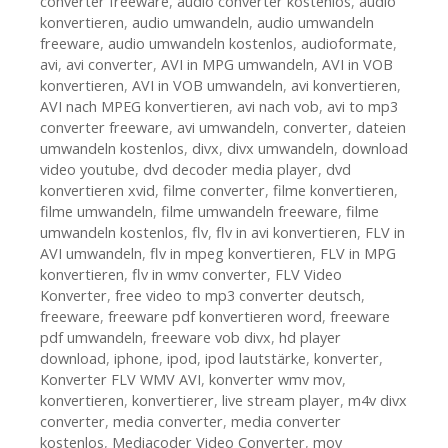
converter freeware
,
audio converter kostenlos
,
audio
konvertieren
,
audio umwandeln
,
audio umwandeln
freeware
,
audio umwandeln kostenlos
,
audioformate
,
avi
,
avi converter
,
AVI in MPG umwandeln
,
AVI in VOB
konvertieren
,
AVI in VOB umwandeln
,
avi konvertieren
,
AVI nach MPEG konvertieren
,
avi nach vob
,
avi to mp3
converter freeware
,
avi umwandeln
,
converter
,
dateien
umwandeln kostenlos
,
divx
,
divx umwandeln
,
download
video youtube
,
dvd decoder media player
,
dvd
konvertieren xvid
,
filme converter
,
filme konvertieren
,
filme umwandeln
,
filme umwandeln freeware
,
filme
umwandeln kostenlos
,
flv
,
flv in avi konvertieren
,
FLV in
AVI umwandeln
,
flv in mpeg konvertieren
,
FLV in MPG
konvertieren
,
flv in wmv converter
,
FLV Video
Konverter
,
free video to mp3 converter deutsch
,
freeware
,
freeware pdf konvertieren word
,
freeware
pdf umwandeln
,
freeware vob divx
,
hd player
download
,
iphone
,
ipod
,
ipod lautstärke
,
konverter
,
Konverter FLV WMV AVI
,
konverter wmv mov
,
konvertieren
,
konvertierer
,
live stream player
,
m4v divx
converter
,
media converter
,
media converter
kostenlos
,
Mediacoder Video Converter
,
mov