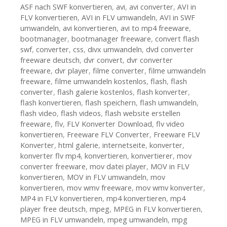
ASF nach SWF konvertieren
,
avi
,
avi converter
,
AVI in
FLV konvertieren
,
AVI in FLV umwandeln
,
AVI in SWF
umwandeln
,
avi konvertieren
,
avi to mp4 freeware
,
bootmanager
,
bootmanager freeware
,
convert flash
swf
,
converter
,
css
,
divx umwandeln
,
dvd converter
freeware deutsch
,
dvr convert
,
dvr converter
freeware
,
dvr player
,
filme converter
,
filme umwandeln
freeware
,
filme umwandeln kostenlos
,
flash
,
flash
converter
,
flash galerie kostenlos
,
flash konverter
,
flash konvertieren
,
flash speichern
,
flash umwandeln
,
flash video
,
flash videos
,
flash website erstellen
freeware
,
flv
,
FLV Konverter Download
,
flv video
konvertieren
,
Freeware FLV Converter
,
Freeware FLV
Konverter
,
html galerie
,
internetseite
,
konverter
,
konverter flv mp4
,
konvertieren
,
konvertierer
,
mov
converter freeware
,
mov datei player
,
MOV in FLV
konvertieren
,
MOV in FLV umwandeln
,
mov
konvertieren
,
mov wmv freeware
,
mov wmv konverter
,
MP4 in FLV konvertieren
,
mp4 konvertieren
,
mp4
player free deutsch
,
mpeg
,
MPEG in FLV konvertieren
,
MPEG in FLV umwandeln
,
mpeg umwandeln
,
mpg