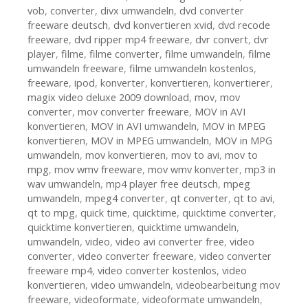
vob
,
converter
,
divx umwandeln
,
dvd converter
freeware deutsch
,
dvd konvertieren xvid
,
dvd recode
freeware
,
dvd ripper mp4 freeware
,
dvr convert
,
dvr
player
,
filme
,
filme converter
,
filme umwandeln
,
filme
umwandeln freeware
,
filme umwandeln kostenlos
,
freeware
,
ipod
,
konverter
,
konvertieren
,
konvertierer
,
magix video deluxe 2009 download
,
mov
,
mov
converter
,
mov converter freeware
,
MOV in AVI
konvertieren
,
MOV in AVI umwandeln
,
MOV in MPEG
konvertieren
,
MOV in MPEG umwandeln
,
MOV in MPG
umwandeln
,
mov konvertieren
,
mov to avi
,
mov to
mpg
,
mov wmv freeware
,
mov wmv konverter
,
mp3 in
wav umwandeln
,
mp4 player free deutsch
,
mpeg
umwandeln
,
mpeg4 converter
,
qt converter
,
qt to avi
,
qt to mpg
,
quick time
,
quicktime
,
quicktime converter
,
quicktime konvertieren
,
quicktime umwandeln
,
umwandeln
,
video
,
video avi converter free
,
video
converter
,
video converter freeware
,
video converter
freeware mp4
,
video converter kostenlos
,
video
konvertieren
,
video umwandeln
,
videobearbeitung mov
freeware
,
videoformate
,
videoformate umwandeln
,