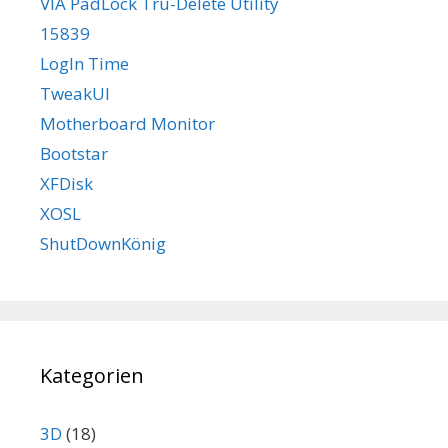
VIA PadLock Tru-Delete Utility
15839
LogIn Time
TweakUI
Motherboard Monitor
Bootstar
XFDisk
XOSL
ShutDownKönig
Kategorien
3D
(18)