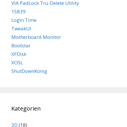
VIA PadLock Tru-Delete Utility
15839
LogIn Time
TweakUI
Motherboard Monitor
Bootstar
XFDisk
XOSL
ShutDownKönig
Kategorien
3D
(18)