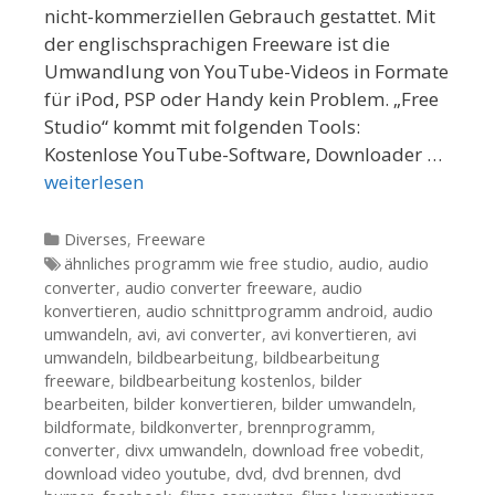
nicht-kommerziellen Gebrauch gestattet. Mit
der englischsprachigen Freeware ist die
Umwandlung von YouTube-Videos in Formate
für iPod, PSP oder Handy kein Problem. „Free
Studio“ kommt mit folgenden Tools:
Kostenlose YouTube-Software, Downloader …
weiterlesen
Kategorien
Diverses
,
Freeware
Tags
ähnliches programm wie free studio
,
audio
,
audio
converter
,
audio converter freeware
,
audio
konvertieren
,
audio schnittprogramm android
,
audio
umwandeln
,
avi
,
avi converter
,
avi konvertieren
,
avi
umwandeln
,
bildbearbeitung
,
bildbearbeitung
freeware
,
bildbearbeitung kostenlos
,
bilder
bearbeiten
,
bilder konvertieren
,
bilder umwandeln
,
bildformate
,
bildkonverter
,
brennprogramm
,
converter
,
divx umwandeln
,
download free vobedit
,
download video youtube
,
dvd
,
dvd brennen
,
dvd