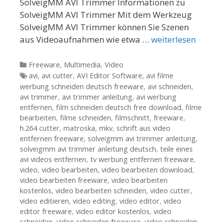
SolveigMM AVI Trimmer Informationen zu
SolveigMM AVI Trimmer Mit dem Werkzeug
SolveigMM AVI Trimmer können Sie Szenen
aus Videoaufnahmen wie etwa …
weiterlesen
Kategorien
Freeware
,
Multimedia
,
Video
Tags
avi
,
avi cutter
,
AVI Editor Software
,
avi filme
werbung schneiden deutsch freeware
,
avi schneiden
,
avi trimmer
,
avi trimmer anleitung
,
avi werbung
entfernen
,
film schneiden deutsch free download
,
filme
bearbeiten
,
filme schneiden
,
filmschnitt
,
freeware
,
h.264 cutter
,
matroska
,
mkv
,
schrift aus video
entfernen freeware
,
solveigmm avi trimmer anleitung
,
solveigmm avi trimmer anleitung deutsch
,
teile eines
avi videos entfernen
,
tv werbung entfernen freeware
,
video
,
video bearbeiten
,
video bearbeiten download
,
video bearbeiten freeware
,
video bearbeiten
kostenlos
,
video bearbeiten schneiden
,
video cutter
,
video editieren
,
video editing
,
video editor
,
video
editor freeware
,
video editor kostenlos
,
video
schneiden
,
video schneiden freeware
,
video schneiden