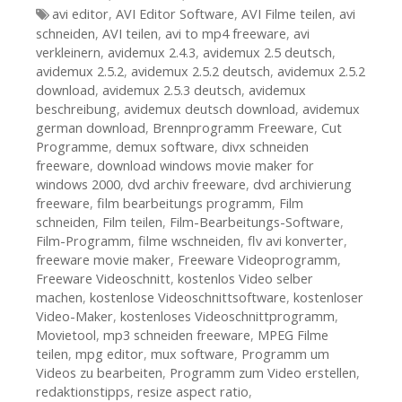
Tags
avi editor
,
AVI Editor Software
,
AVI Filme teilen
,
avi
schneiden
,
AVI teilen
,
avi to mp4 freeware
,
avi
verkleinern
,
avidemux 2.4.3
,
avidemux 2.5 deutsch
,
avidemux 2.5.2
,
avidemux 2.5.2 deutsch
,
avidemux 2.5.2
download
,
avidemux 2.5.3 deutsch
,
avidemux
beschreibung
,
avidemux deutsch download
,
avidemux
german download
,
Brennprogramm Freeware
,
Cut
Programme
,
demux software
,
divx schneiden
freeware
,
download windows movie maker for
windows 2000
,
dvd archiv freeware
,
dvd archivierung
freeware
,
film bearbeitungs programm
,
Film
schneiden
,
Film teilen
,
Film-Bearbeitungs-Software
,
Film-Programm
,
filme wschneiden
,
flv avi konverter
,
freeware movie maker
,
Freeware Videoprogramm
,
Freeware Videoschnitt
,
kostenlos Video selber
machen
,
kostenlose Videoschnittsoftware
,
kostenloser
Video-Maker
,
kostenloses Videoschnittprogramm
,
Movietool
,
mp3 schneiden freeware
,
MPEG Filme
teilen
,
mpg editor
,
mux software
,
Programm um
Videos zu bearbeiten
,
Programm zum Video erstellen
,
redaktionstipps
,
resize aspect ratio
,