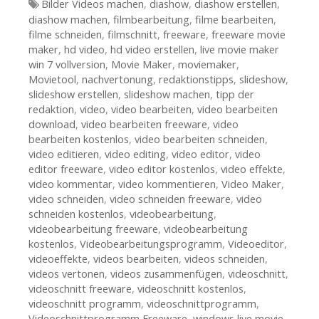
Tags
Bilder Videos machen
,
diashow
,
diashow erstellen
,
diashow machen
,
filmbearbeitung
,
filme bearbeiten
,
filme schneiden
,
filmschnitt
,
freeware
,
freeware movie
maker
,
hd video
,
hd video erstellen
,
live movie maker
win 7 vollversion
,
Movie Maker
,
moviemaker
,
Movietool
,
nachvertonung
,
redaktionstipps
,
slideshow
,
slideshow erstellen
,
slideshow machen
,
tipp der
redaktion
,
video
,
video bearbeiten
,
video bearbeiten
download
,
video bearbeiten freeware
,
video
bearbeiten kostenlos
,
video bearbeiten schneiden
,
video editieren
,
video editing
,
video editor
,
video
editor freeware
,
video editor kostenlos
,
video effekte
,
video kommentar
,
video kommentieren
,
Video Maker
,
video schneiden
,
video schneiden freeware
,
video
schneiden kostenlos
,
videobearbeitung
,
videobearbeitung freeware
,
videobearbeitung
kostenlos
,
Videobearbeitungsprogramm
,
Videoeditor
,
videoeffekte
,
videos bearbeiten
,
videos schneiden
,
videos vertonen
,
videos zusammenfügen
,
videoschnitt
,
videoschnitt freeware
,
videoschnitt kostenlos
,
videoschnitt programm
,
videoschnittprogramm
,
Videoschnittprogramm Freeware
,
windows live movie