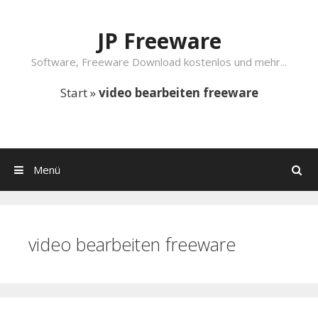
Springe zum Inhalt
JP Freeware
Software, Freeware Download kostenlos und mehr...
Start
»
video bearbeiten freeware
Menü
Suchen
video bearbeiten freeware