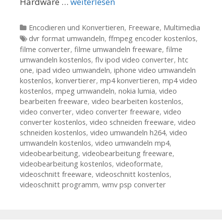
Hardware …
weiterlesen
Kategorien
Encodieren und Konvertieren
,
Freeware
,
Multimedia
Tags
dvr format umwandeln
,
ffmpeg encoder kostenlos
,
filme converter
,
filme umwandeln freeware
,
filme
umwandeln kostenlos
,
flv ipod video converter
,
htc
one
,
ipad video umwandeln
,
iphone video umwandeln
kostenlos
,
konvertierer
,
mp4 konvertieren
,
mp4 video
kostenlos
,
mpeg umwandeln
,
nokia lumia
,
video
bearbeiten freeware
,
video bearbeiten kostenlos
,
video converter
,
video converter freeware
,
video
converter kostenlos
,
video schneiden freeware
,
video
schneiden kostenlos
,
video umwandeln h264
,
video
umwandeln kostenlos
,
video umwandeln mp4
,
videobearbeitung
,
videobearbeitung freeware
,
videobearbeitung kostenlos
,
videoformate
,
videoschnitt freeware
,
videoschnitt kostenlos
,
videoschnitt programm
,
wmv psp converter