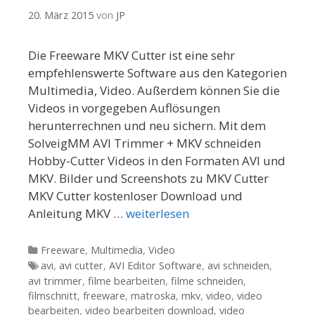
20. März 2015
von
JP
Die Freeware MKV Cutter ist eine sehr
empfehlenswerte Software aus den Kategorien
Multimedia, Video. Außerdem können Sie die
Videos in vorgegeben Auflösungen
herunterrechnen und neu sichern. Mit dem
SolveigMM AVI Trimmer + MKV schneiden
Hobby-Cutter Videos in den Formaten AVI und
MKV. Bilder und Screenshots zu MKV Cutter
MKV Cutter kostenloser Download und
Anleitung MKV …
weiterlesen
Kategorien
Freeware
,
Multimedia
,
Video
Tags
avi
,
avi cutter
,
AVI Editor Software
,
avi schneiden
,
avi trimmer
,
filme bearbeiten
,
filme schneiden
,
filmschnitt
,
freeware
,
matroska
,
mkv
,
video
,
video
bearbeiten
,
video bearbeiten download
,
video