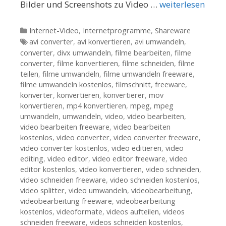
Bilder und Screenshots zu Video …
weiterlesen
Kategorien
Internet-Video
,
Internetprogramme
,
Shareware
Tags
avi converter
,
avi konvertieren
,
avi umwandeln
,
converter
,
divx umwandeln
,
filme bearbeiten
,
filme
converter
,
filme konvertieren
,
filme schneiden
,
filme
teilen
,
filme umwandeln
,
filme umwandeln freeware
,
filme umwandeln kostenlos
,
filmschnitt
,
freeware
,
konverter
,
konvertieren
,
konvertierer
,
mov
konvertieren
,
mp4 konvertieren
,
mpeg
,
mpeg
umwandeln
,
umwandeln
,
video
,
video bearbeiten
,
video bearbeiten freeware
,
video bearbeiten
kostenlos
,
video converter
,
video converter freeware
,
video converter kostenlos
,
video editieren
,
video
editing
,
video editor
,
video editor freeware
,
video
editor kostenlos
,
video konvertieren
,
video schneiden
,
video schneiden freeware
,
video schneiden kostenlos
,
video splitter
,
video umwandeln
,
videobearbeitung
,
videobearbeitung freeware
,
videobearbeitung
kostenlos
,
videoformate
,
videos aufteilen
,
videos
schneiden freeware
,
videos schneiden kostenlos
,