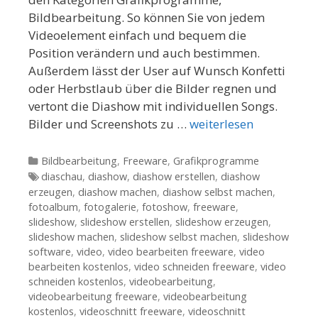
Bildbearbeitung. So können Sie von jedem
Videoelement einfach und bequem die
Position verändern und auch bestimmen.
Außerdem lässt der User auf Wunsch Konfetti
oder Herbstlaub über die Bilder regnen und
vertont die Diashow mit individuellen Songs.
Bilder und Screenshots zu …
weiterlesen
Kategorien
Bildbearbeitung
,
Freeware
,
Grafikprogramme
Tags
diaschau
,
diashow
,
diashow erstellen
,
diashow
erzeugen
,
diashow machen
,
diashow selbst machen
,
fotoalbum
,
fotogalerie
,
fotoshow
,
freeware
,
slideshow
,
slideshow erstellen
,
slideshow erzeugen
,
slideshow machen
,
slideshow selbst machen
,
slideshow
software
,
video
,
video bearbeiten freeware
,
video
bearbeiten kostenlos
,
video schneiden freeware
,
video
schneiden kostenlos
,
videobearbeitung
,
videobearbeitung freeware
,
videobearbeitung
kostenlos
,
videoschnitt freeware
,
videoschnitt