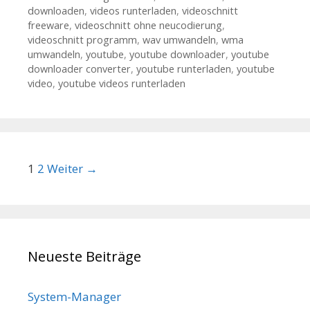
downloaden
,
videos runterladen
,
videoschnitt
freeware
,
videoschnitt ohne neucodierung
,
videoschnitt programm
,
wav umwandeln
,
wma
umwandeln
,
youtube
,
youtube downloader
,
youtube
downloader converter
,
youtube runterladen
,
youtube
video
,
youtube videos runterladen
Beitrags-Navigation
1
2
Weiter →
Neueste Beiträge
System-Manager