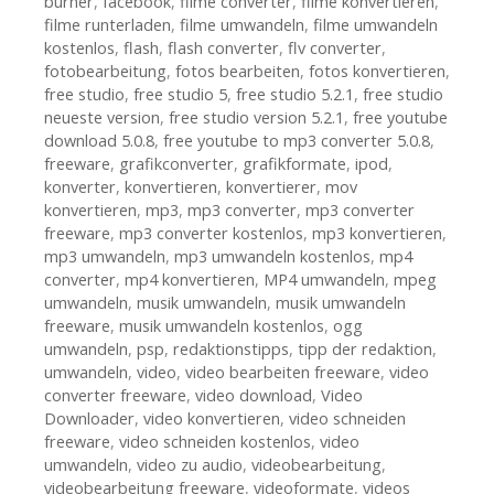
burner
,
facebook
,
filme converter
,
filme konvertieren
,
filme runterladen
,
filme umwandeln
,
filme umwandeln
kostenlos
,
flash
,
flash converter
,
flv converter
,
fotobearbeitung
,
fotos bearbeiten
,
fotos konvertieren
,
free studio
,
free studio 5
,
free studio 5.2.1
,
free studio
neueste version
,
free studio version 5.2.1
,
free youtube
download 5.0.8
,
free youtube to mp3 converter 5.0.8
,
freeware
,
grafikconverter
,
grafikformate
,
ipod
,
konverter
,
konvertieren
,
konvertierer
,
mov
konvertieren
,
mp3
,
mp3 converter
,
mp3 converter
freeware
,
mp3 converter kostenlos
,
mp3 konvertieren
,
mp3 umwandeln
,
mp3 umwandeln kostenlos
,
mp4
converter
,
mp4 konvertieren
,
MP4 umwandeln
,
mpeg
umwandeln
,
musik umwandeln
,
musik umwandeln
freeware
,
musik umwandeln kostenlos
,
ogg
umwandeln
,
psp
,
redaktionstipps
,
tipp der redaktion
,
umwandeln
,
video
,
video bearbeiten freeware
,
video
converter freeware
,
video download
,
Video
Downloader
,
video konvertieren
,
video schneiden
freeware
,
video schneiden kostenlos
,
video
umwandeln
,
video zu audio
,
videobearbeitung
,
videobearbeitung freeware
,
videoformate
,
videos