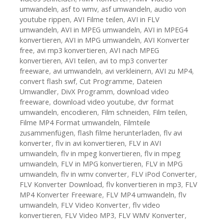
umwandeln
,
asf to wmv
,
asf umwandeln
,
audio von
youtube rippen
,
AVI Filme teilen
,
AVI in FLV
umwandeln
,
AVI in MPEG umwandeln
,
AVI in MPEG4
konvertieren
,
AVI in MPG umwandeln
,
AVI Konverter
free
,
avi mp3 konvertieren
,
AVI nach MPEG
konvertieren
,
AVI teilen
,
avi to mp3 converter
freeware
,
avi umwandeln
,
avi verkleinern
,
AVI zu MP4
,
convert flash swf
,
Cut Programme
,
Dateien
Umwandler
,
DivX Programm
,
download video
freeware
,
download video youtube
,
dvr format
umwandeln
,
encodieren
,
Film schneiden
,
Film teilen
,
Filme MP4 Format umwandeln
,
Filmteile
zusammenfügen
,
flash filme herunterladen
,
flv avi
konverter
,
flv in avi konvertieren
,
FLV in AVI
umwandeln
,
flv in mpeg konvertieren
,
flv in mpeg
umwandeln
,
FLV in MPG konvertieren
,
FLV in MPG
umwandeln
,
flv in wmv converter
,
FLV iPod Converter
,
FLV Konverter Download
,
flv konvertieren in mp3
,
FLV
MP4 Konverter Freeware
,
FLV MP4 umwandeln
,
flv
umwandeln
,
FLV Video Konverter
,
flv video
konvertieren
,
FLV Video MP3
,
FLV WMV Konverter
,