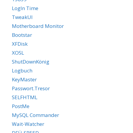
LogIn Time
TweakUI
Motherboard Monitor
Bootstar
XFDisk
XOSL
ShutDownKönig
Logbuch
KeyMaster
Passwort.Tresor
SELFHTML
PostMe
MySQL Commander
Wait-Watcher
DFÜ-SPEED