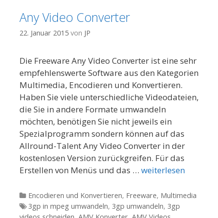
Any Video Converter
22. Januar 2015
von
JP
Die Freeware Any Video Converter ist eine sehr
empfehlenswerte Software aus den Kategorien
Multimedia, Encodieren und Konvertieren.
Haben Sie viele unterschiedliche Videodateien,
die Sie in andere Formate umwandeln
möchten, benötigen Sie nicht jeweils ein
Spezialprogramm sondern können auf das
Allround-Talent Any Video Converter in der
kostenlosen Version zurückgreifen. Für das
Erstellen von Menüs und das …
weiterlesen
Kategorien
Encodieren und Konvertieren
,
Freeware
,
Multimedia
Tags
3gp in mpeg umwandeln
,
3gp umwandeln
,
3gp
videos schneiden
,
AMV Konverter
,
AMV Videos