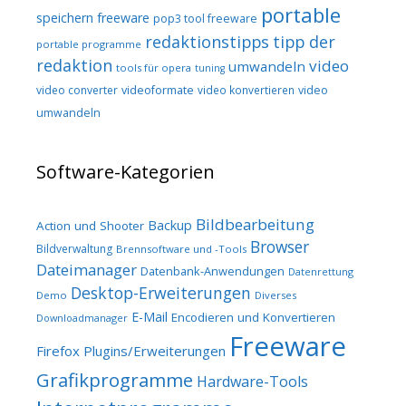
portable
speichern freeware
pop3 tool freeware
redaktionstipps
tipp der
portable programme
redaktion
video
umwandeln
tools für opera
tuning
video converter
videoformate
video konvertieren
video
umwandeln
Software-Kategorien
Bildbearbeitung
Backup
Action und Shooter
Browser
Bildverwaltung
Brennsoftware und -Tools
Dateimanager
Datenbank-Anwendungen
Datenrettung
Desktop-Erweiterungen
Demo
Diverses
E-Mail
Encodieren und Konvertieren
Downloadmanager
Freeware
Firefox Plugins/Erweiterungen
Grafikprogramme
Hardware-Tools