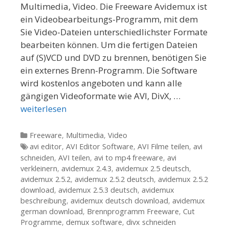
Multimedia, Video. Die Freeware Avidemux ist
ein Videobearbeitungs-Programm, mit dem
Sie Video-Dateien unterschiedlichster Formate
bearbeiten können. Um die fertigen Dateien
auf (S)VCD und DVD zu brennen, benötigen Sie
ein externes Brenn-Programm. Die Software
wird kostenlos angeboten und kann alle
gängigen Videoformate wie AVI, DivX, …
weiterlesen
Kategorien
Freeware
,
Multimedia
,
Video
Tags
avi editor
,
AVI Editor Software
,
AVI Filme teilen
,
avi
schneiden
,
AVI teilen
,
avi to mp4 freeware
,
avi
verkleinern
,
avidemux 2.4.3
,
avidemux 2.5 deutsch
,
avidemux 2.5.2
,
avidemux 2.5.2 deutsch
,
avidemux 2.5.2
download
,
avidemux 2.5.3 deutsch
,
avidemux
beschreibung
,
avidemux deutsch download
,
avidemux
german download
,
Brennprogramm Freeware
,
Cut
Programme
,
demux software
,
divx schneiden