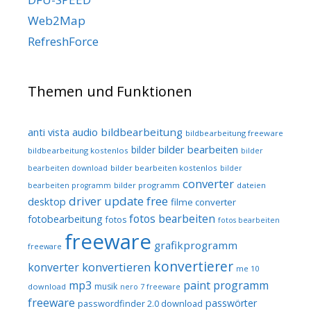
Web2Map
RefreshForce
Themen und Funktionen
audio
bildbearbeitung
anti vista
bildbearbeitung freeware
bilder bearbeiten
bilder
bildbearbeitung kostenlos
bilder
bilder bearbeiten kostenlos
bearbeiten download
bilder
converter
bilder programm
dateien
bearbeiten programm
driver update free
desktop
filme converter
fotos bearbeiten
fotobearbeitung
fotos
fotos bearbeiten
freeware
grafikprogramm
freeware
konvertierer
konvertieren
konverter
me 10
mp3
paint programm
musik
download
nero 7 freeware
freeware
passwörter
passwordfinder 2.0 download