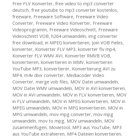
Free FLV Konverter
,
free video to mp3 converter
deutsch
,
free youtube to mp3 converter kostenlos
,
freeware
,
Freeware Software
,
Freeware Video
Converter
,
Freeware Video Konverter
,
Freeware
Videoprogramm
,
Freeware Videoschnitt
,
Freeware
Videoschnitt VOB
,
h264 umwandeln
,
img converter
free download
,
in MPEG konvertieren
,
Join VOB Fieles
,
konverter
,
Konverter FLV MP3
,
konverter flv mp4
,
Konverter FLV WMV AVI
,
Konverter RMVB VOB
,
konvertieren
,
konvertieren in WMV
,
konvertieren
YouTube MP3
,
konvertierer
,
Konvertierung AVI zu
MP4
,
m4v divx converter
,
Mediacoder Video
Converter
,
merge vob files
,
MOV Datei umwandeln
,
MOV Datei WMV umwandeln
,
MOV in AVI konvertieren
,
MOV in AVI umwandeln
,
MOV in FLV konvertieren
,
MOV
in FLV umwandeln
,
MOV in MPEG konvertieren
,
MOV in
MPEG umwandeln
,
MOV in MPG konvertieren
,
MOV in
MPG umwandeln
,
mov mpg converter
,
mov mpg
umwandeln
,
mov to mpg
,
MOV umwandeln
,
MOV
zusammenfügen
,
Movietool
,
MP3 aus YouTube
,
MP3
aus YouTube extrahieren
,
MP4 Dateien konvertieren
,