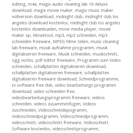
editing
,
m4a
,
magix audio cleaning lab 16 deluxe
download
,
magix movie maker
,
magix music maker
vollversion download
,
midnight club
,
midnight club los
angeles download kostenlos
,
midnight club los angeles
kostenlos downloaden
,
move media player
,
movie
maker xp
,
Movietool
,
mp3
,
mp3 schneiden
,
mp3
schneiden freeware
,
MPEG Filme teilen
,
music cleaning
lab freeware
,
musik aufnahme programm
,
musik
digitalisieren freeware
,
Musik schneiden
,
musikschnitt
,
ogg vorbis
,
pdf editor freeware
,
Programm zum Video
schneiden
,
schallplatten digitalisieren download
,
schallplatten digitalisieren freeware
,
schallplatten
digitalisieren freeware download
,
Schneidprogramme
,
tv software free dvb
,
video bearbeitungs programm
download
,
video schneiden free
,
videobearbeitungsprogramm freeware
,
videos
schneiden
,
videos zusammenfügen
,
Videos
zuschneiden
,
Videoschneidepogramm
,
Videoschneidpogramm
,
Videoschneidprogramm
,
videoschnitt
,
videoschnitt freeware
,
Videoschnitt
Software kostenlos
,
videoschnittprogramm
,