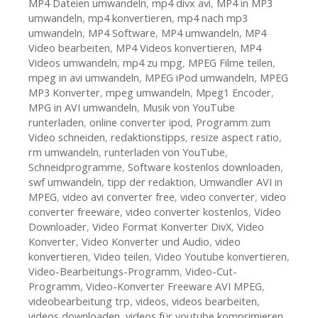
MP4 Dateien umwandeln
,
mp4 divx avi
,
MP4 in MP3
umwandeln
,
mp4 konvertieren
,
mp4 nach mp3
umwandeln
,
MP4 Software
,
MP4 umwandeln
,
MP4
Video bearbeiten
,
MP4 Videos konvertieren
,
MP4
Videos umwandeln
,
mp4 zu mpg
,
MPEG Filme teilen
,
mpeg in avi umwandeln
,
MPEG iPod umwandeln
,
MPEG
MP3 Konverter
,
mpeg umwandeln
,
Mpeg1 Encoder
,
MPG in AVI umwandeln
,
Musik von YouTube
runterladen
,
online converter ipod
,
Programm zum
Video schneiden
,
redaktionstipps
,
resize aspect ratio
,
rm umwandeln
,
runterladen von YouTube
,
Schneidprogramme
,
Software kostenlos downloaden
,
swf umwandeln
,
tipp der redaktion
,
Umwandler AVI in
MPEG
,
video avi converter free
,
video converter
,
video
converter freeware
,
video converter kostenlos
,
Video
Downloader
,
Video Format Konverter DivX
,
Video
Konverter
,
Video Konverter und Audio
,
video
konvertieren
,
Video teilen
,
Video Youtube konvertieren
,
Video-Bearbeitungs-Programm
,
Video-Cut-
Programm
,
Video-Konverter Freeware AVI MPEG
,
videobearbeitung trp
,
videos
,
videos bearbeiten
,
videos downloaden
,
videos für youtube komprimieren
,