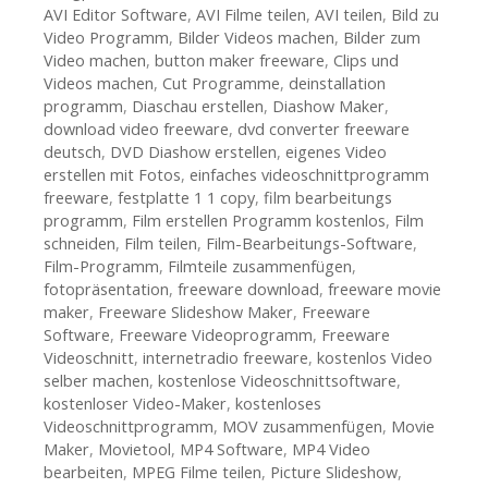
AVI Editor Software
,
AVI Filme teilen
,
AVI teilen
,
Bild zu
Video Programm
,
Bilder Videos machen
,
Bilder zum
Video machen
,
button maker freeware
,
Clips und
Videos machen
,
Cut Programme
,
deinstallation
programm
,
Diaschau erstellen
,
Diashow Maker
,
download video freeware
,
dvd converter freeware
deutsch
,
DVD Diashow erstellen
,
eigenes Video
erstellen mit Fotos
,
einfaches videoschnittprogramm
freeware
,
festplatte 1 1 copy
,
film bearbeitungs
programm
,
Film erstellen Programm kostenlos
,
Film
schneiden
,
Film teilen
,
Film-Bearbeitungs-Software
,
Film-Programm
,
Filmteile zusammenfügen
,
fotopräsentation
,
freeware download
,
freeware movie
maker
,
Freeware Slideshow Maker
,
Freeware
Software
,
Freeware Videoprogramm
,
Freeware
Videoschnitt
,
internetradio freeware
,
kostenlos Video
selber machen
,
kostenlose Videoschnittsoftware
,
kostenloser Video-Maker
,
kostenloses
Videoschnittprogramm
,
MOV zusammenfügen
,
Movie
Maker
,
Movietool
,
MP4 Software
,
MP4 Video
bearbeiten
,
MPEG Filme teilen
,
Picture Slideshow
,