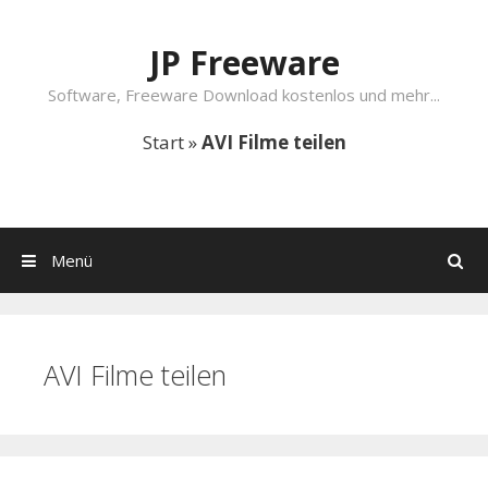
Springe zum Inhalt
JP Freeware
Software, Freeware Download kostenlos und mehr...
Start
»
AVI Filme teilen
Menü
Suchen
AVI Filme teilen