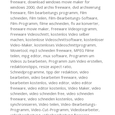
freeware
,
download windows movie maker for
windows 2000
,
dvd archiv freeware
,
dvd archivierung
freeware
,
film bearbeitungs programm
,
Film
schneiden
,
Film teilen
,
Film-Bearbeitungs-Software
,
Film-Programm
,
filme wschneiden
,
flv avi konverter
,
freeware movie maker
,
Freeware Videoprogramm
,
Freeware Videoschnitt
,
kostenlos Video selber
machen
,
kostenlose Videoschnittsoftware
,
kostenloser
Video-Maker
,
kostenloses Videoschnittprogramm
,
Movietool
,
mp3 schneiden freeware
,
MPEG Filme
teilen
,
mpg editor
,
mux software
,
Programm um
Videos zu bearbeiten
,
Programm zum Video erstellen
,
redaktionstipps
,
resize aspect ratio
,
Schneidprogramme
,
tipp der redaktion
,
video
bearbeiten
,
video bearbeiten freeware
,
video
bearbeiten kostenlos
,
video editor
,
video editor
freeware
,
video editor kostenlos
,
Video Maker
,
video
schneiden
,
video schneiden free
,
video schneiden
freeware
,
video schneiden kostenlos
,
video
synchronisieren
,
Video teilen
,
Video-Bearbeitungs-
Programm
,
Video-Cut-Programm
,
Videobearbeiter
,