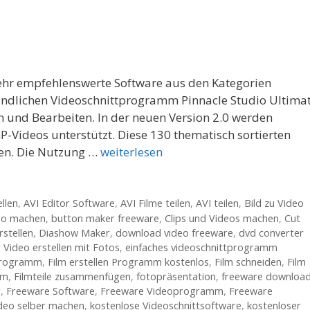
sehr empfehlenswerte Software aus den Kategorien
undlichen Videoschnittprogramm Pinnacle Studio Ultima
n und Bearbeiten. In der neuen Version 2.0 werden
ideos unterstützt. Diese 130 thematisch sortierten
zen. Die Nutzung …
weiterlesen
llen
,
AVI Editor Software
,
AVI Filme teilen
,
AVI teilen
,
Bild zu Video
eo machen
,
button maker freeware
,
Clips und Videos machen
,
Cut
rstellen
,
Diashow Maker
,
download video freeware
,
dvd converter
 Video erstellen mit Fotos
,
einfaches videoschnittprogramm
 programm
,
Film erstellen Programm kostenlos
,
Film schneiden
,
Film
mm
,
Filmteile zusammenfügen
,
fotopräsentation
,
freeware downloa
r
,
Freeware Software
,
Freeware Videoprogramm
,
Freeware
ideo selber machen
,
kostenlose Videoschnittsoftware
,
kostenloser