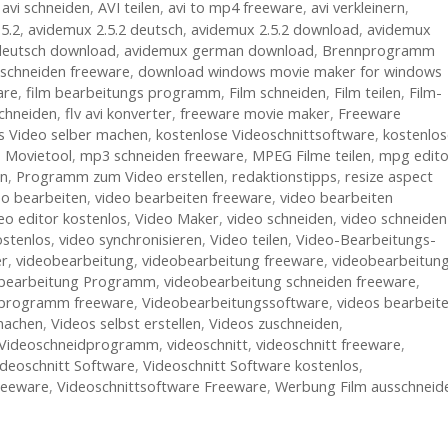
,
avi schneiden
,
AVI teilen
,
avi to mp4 freeware
,
avi verkleinern
,
5.2
,
avidemux 2.5.2 deutsch
,
avidemux 2.5.2 download
,
avidemux
deutsch download
,
avidemux german download
,
Brennprogramm
 schneiden freeware
,
download windows movie maker for windows
are
,
film bearbeitungs programm
,
Film schneiden
,
Film teilen
,
Film-
chneiden
,
flv avi konverter
,
freeware movie maker
,
Freeware
s Video selber machen
,
kostenlose Videoschnittsoftware
,
kostenlos
,
Movietool
,
mp3 schneiden freeware
,
MPEG Filme teilen
,
mpg edito
en
,
Programm zum Video erstellen
,
redaktionstipps
,
resize aspect
eo bearbeiten
,
video bearbeiten freeware
,
video bearbeiten
eo editor kostenlos
,
Video Maker
,
video schneiden
,
video schneiden
ostenlos
,
video synchronisieren
,
Video teilen
,
Video-Bearbeitungs-
er
,
videobearbeitung
,
videobearbeitung freeware
,
videobearbeitun
bearbeitung Programm
,
videobearbeitung schneiden freeware
,
sprogramm freeware
,
Videobearbeitungssoftware
,
videos bearbeit
machen
,
Videos selbst erstellen
,
Videos zuschneiden
,
Videoschneidprogramm
,
videoschnitt
,
videoschnitt freeware
,
ideoschnitt Software
,
Videoschnitt Software kostenlos
,
reeware
,
Videoschnittsoftware Freeware
,
Werbung Film ausschneid