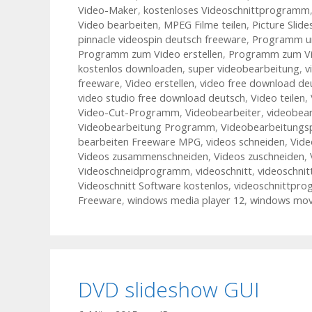
Video-Maker
,
kostenloses Videoschnittprogramm
Video bearbeiten
,
MPEG Filme teilen
,
Picture Slid
pinnacle videospin deutsch freeware
,
Programm um
Programm zum Video erstellen
,
Programm zum Vi
kostenlos downloaden
,
super videobearbeitung
,
v
freeware
,
Video erstellen
,
video free download de
video studio free download deutsch
,
Video teilen
,
Video-Cut-Programm
,
Videobearbeiter
,
videobea
Videobearbeitung Programm
,
Videobearbeitung
bearbeiten Freeware MPG
,
videos schneiden
,
Vide
Videos zusammenschneiden
,
Videos zuschneiden
,
Videoschneidprogramm
,
videoschnitt
,
videoschnit
Videoschnitt Software kostenlos
,
videoschnittpr
Freeware
,
windows media player 12
,
windows movi
DVD slideshow GUI