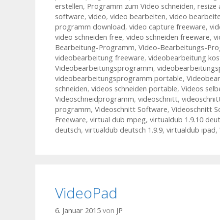
erstellen
,
Programm zum Video schneiden
,
resize 
software
,
video
,
video bearbeiten
,
video bearbeit
programm download
,
video capture freeware
,
vid
video schneiden free
,
video schneiden freeware
,
v
Bearbeitung-Programm
,
Video-Bearbeitungs-Pr
videobearbeitung freeware
,
videobearbeitung kos
Videobearbeitungsprogramm
,
videobearbeitung
videobearbeitungsprogramm portable
,
Videobear
schneiden
,
videos schneiden portable
,
Videos sel
Videoschneidprogramm
,
videoschnitt
,
videoschnit
programm
,
Videoschnitt Software
,
Videoschnitt S
Freeware
,
virtual dub mpeg
,
virtualdub 1.9.10 deu
deutsch
,
virtualdub deutsch 1.9.9
,
virtualdub ipad
,
VideoPad
6. Januar 2015
von
JP