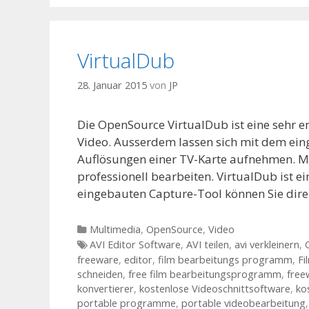
VirtualDub
28. Januar 2015
von
JP
Die OpenSource VirtualDub ist eine sehr 
Video. Ausserdem lassen sich mit dem ein
Auflösungen einer TV-Karte aufnehmen. Mi
professionell bearbeiten. VirtualDub ist
eingebauten Capture-Tool können Sie dire
Kategorien
Multimedia
,
OpenSource
,
Video
Tags
AVI Editor Software
,
AVI teilen
,
avi verkleinern
,
freeware
,
editor
,
film bearbeitungs programm
,
Fi
schneiden
,
free film bearbeitungsprogramm
,
free
konvertierer
,
kostenlose Videoschnittsoftware
,
ko
portable programme
,
portable videobearbeitung