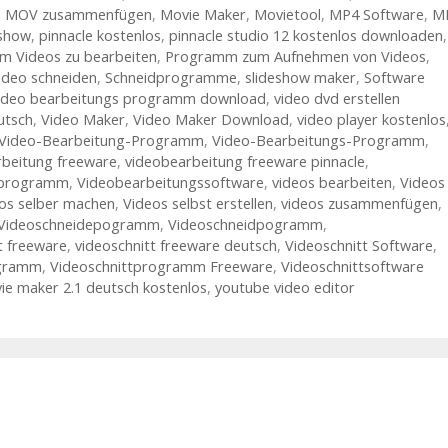
,
MOV zusammenfügen
,
Movie Maker
,
Movietool
,
MP4 Software
,
M
eshow
,
pinnacle kostenlos
,
pinnacle studio 12 kostenlos downloaden
,
 Videos zu bearbeiten
,
Programm zum Aufnehmen von Videos
,
deo schneiden
,
Schneidprogramme
,
slideshow maker
,
Software
ideo bearbeitungs programm download
,
video dvd erstellen
utsch
,
Video Maker
,
Video Maker Download
,
video player kostenlos
Video-Bearbeitung-Programm
,
Video-Bearbeitungs-Programm
,
rbeitung freeware
,
videobearbeitung freeware pinnacle
,
sprogramm
,
Videobearbeitungssoftware
,
videos bearbeiten
,
Videos
os selber machen
,
Videos selbst erstellen
,
videos zusammenfügen
,
Videoschneidepogramm
,
Videoschneidpogramm
,
t freeware
,
videoschnitt freeware deutsch
,
Videoschnitt Software
,
ogramm
,
Videoschnittprogramm Freeware
,
Videoschnittsoftware
e maker 2.1 deutsch kostenlos
,
youtube video editor