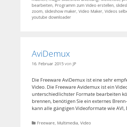
bearbeiten
,
Programm zum Video erstellen
,
slide
zoom
,
slideshow maker
,
Video Maker
,
Videos sel
youtube downloader
AviDemux
16. Februar 2015
von
JP
Die Freeware AviDemux ist eine sehr empf
Video. Die Freeware Avidemux ist ein Vi
unterschiedlichster Formate bearbeiten k
brennen, benötigen Sie ein externes Bren
kann alle gängigen Videoformate wie AVI, 
Kategorien
Freeware
,
Multimedia
,
Video