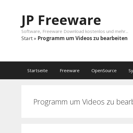
Springe zum Inhalt
JP Freeware
Software, Freeware Download kostenlos und mehr...
Start
»
Programm um Videos zu bearbeiten
Startseite
Freeware
OpenSource
S
Programm um Videos zu bear