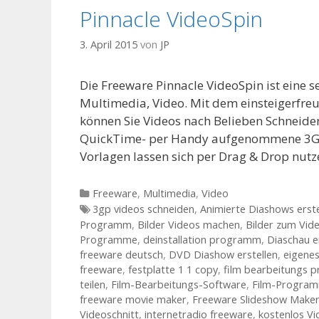
Pinnacle VideoSpin
3. April 2015
von
JP
Die Freeware Pinnacle VideoSpin ist eine 
Multimedia, Video. Mit dem einsteigerfre
können Sie Videos nach Belieben Schneide
QuickTime- per Handy aufgenommene 3GP-V
Vorlagen lassen sich per Drag & Drop nut
Kategorien
Freeware
,
Multimedia
,
Video
Tags
3gp videos schneiden
,
Animierte Diashows erste
Programm
,
Bilder Videos machen
,
Bilder zum Vid
Programme
,
deinstallation programm
,
Diaschau e
freeware deutsch
,
DVD Diashow erstellen
,
eigenes
freeware
,
festplatte 1 1 copy
,
film bearbeitungs
teilen
,
Film-Bearbeitungs-Software
,
Film-Progra
freeware movie maker
,
Freeware Slideshow Make
Videoschnitt
,
internetradio freeware
,
kostenlos V