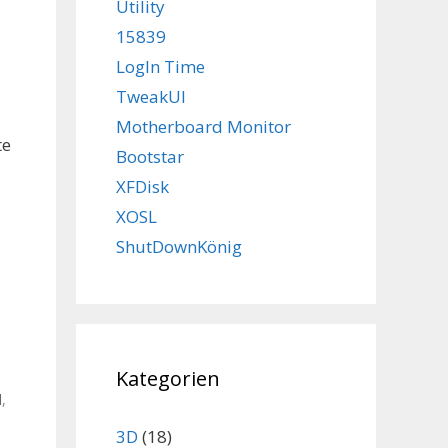
Utility
15839
LogIn Time
TweakUI
Motherboard Monitor
te
Bootstar
XFDisk
XOSL
ShutDownKönig
Kategorien
d
,
3D
(18)