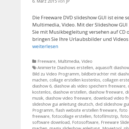
6. März 2015
von
JP
Die Freeware DVD slideshow GUI ist eine 
Multimedia, Video. Mit der Slideshow GUI g
Sie mit Musikbegleitung versehen auf CD
bringen Sie Ihre Urlaubsbilder und Videos
weiterlesen
Kategorien
Freeware
,
Multimedia
,
Video
Tags
Animierte Diashows erstellen
,
aquasoft diashow
Bild zu Video Programm
,
bildbetrachter mit dias
machen
,
collage erstellen kostenlos
,
collagen erst
diashow 6
,
diashow als video speichern freeware
,
kostenlos
,
diashow erstellen
,
diashow freeware
,
d
musik
,
diashow video freeware
,
download video f
slideshow gui anleitung deutsch
,
dvd slideshow gui
Programm
,
flash website erstellen freeware
,
foto 
freeware
,
fotocollage erstellen
,
fotofilmstrip
,
foto
software download
,
Fotosoftware
,
Freeware Slid
machen
,
magix slideshow anleitung
,
Movietool
,
ph