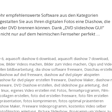
sehr empfehlenswerte Software aus den Kategorien
estalten Sie aus Ihren digitalen Fotos eine Diashow, die
 oder DVD brennen können. Dank „DVD slideshow GUI“
 nicht nur auf dem heimischen Fernseher perfekt …
 6
,
aquasoft diashow 6 download
,
aquasoft diashow 7 download
,
how
,
Bilder Videos machen
,
Bilder zum Video machen
,
Clips und Vid
ellen bildbearbeitung
,
dia show software freeware
,
Diaschau erstell
diashow auf dvd freeware
,
diashow auf dvd player abspielen
iashow für dvd player erstellen freeware
,
Diashow Maker
,
diashow 
reeware
,
DVD Diashow erstellen
,
dvd slideshow gui anleitung
,
dvd
 linux
,
eigenes Video erstellen mit Fotos
,
fernsehprogramm
,
Film-
collagen erstellen
,
foto dvd erstellen freeware
,
foto film erstellen
präsentation
,
fotos komprimieren
,
fotos optimal präsentieren
eshow Maker
,
Freeware Videoprogramm
,
kostenlos Video selber
otofilmstrip anleitung
,
Picture Slideshow
,
Programm um Videos zu