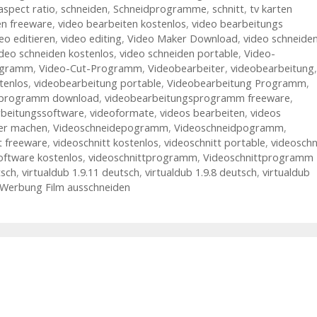
aspect ratio
,
schneiden
,
Schneidprogramme
,
schnitt
,
tv karten
en freeware
,
video bearbeiten kostenlos
,
video bearbeitungs
eo editieren
,
video editing
,
Video Maker Download
,
video schneide
ideo schneiden kostenlos
,
video schneiden portable
,
Video-
ogramm
,
Video-Cut-Programm
,
Videobearbeiter
,
videobearbeitung
,
tenlos
,
videobearbeitung portable
,
Videobearbeitung Programm
,
sprogramm download
,
videobearbeitungsprogramm freeware
,
beitungssoftware
,
videoformate
,
videos bearbeiten
,
videos
ber machen
,
Videoschneidepogramm
,
Videoschneidpogramm
,
t freeware
,
videoschnitt kostenlos
,
videoschnitt portable
,
videoschn
oftware kostenlos
,
videoschnittprogramm
,
Videoschnittprogramm
tsch
,
virtualdub 1.9.11 deutsch
,
virtualdub 1.9.8 deutsch
,
virtualdub
Werbung Film ausschneiden