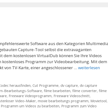
empfehlenswerte Software aus den Kategorien Multimedia
gebauten Capture-Tool selbst die extravaganten
t dem kostenlosen VirtualDub können Sie Ihre Videos
 ein kostenloses Programm zur Videobearbeitung. Mit dem
kt von TV-Karte, einer angeschlossener …
weiterlesen
Codec herausfinden
,
Cut Programme
,
dv capture
,
dv capture
lm-Bearbeitungs-Software
,
filme bearbeiten
,
filme converter
,
filme
ware
,
Freeware Videoprogramm
,
Freeware Videoschnitt
,
stenloser Video-Maker
,
movie bearbeitungs programm
,
Movietool
,
,
Programm um Videos zu bearbeiten
,
Programm zum Video