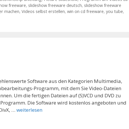
show freeware
,
slideshow freeware deutsch
,
slideshow freeware
ber machen
,
Videos selbst erstellen
,
win on cd freeware
,
you tube
,
ehlenswerte Software aus den Kategorien Multimedia,
deobearbeitungs-Programm, mit dem Sie Video-Dateien
önnen. Um die fertigen Dateien auf (S)VCD und DVD zu
n-Programm. Die Software wird kostenlos angeboten und
DivX, …
weiterlesen