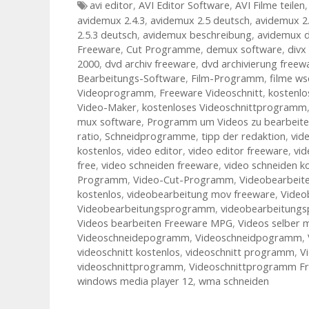
Tags
avi editor
,
AVI Editor Software
,
AVI Filme teilen
avidemux 2.4.3
,
avidemux 2.5 deutsch
,
avidemux 2.
2.5.3 deutsch
,
avidemux beschreibung
,
avidemux 
Freeware
,
Cut Programme
,
demux software
,
divx
2000
,
dvd archiv freeware
,
dvd archivierung freew
Bearbeitungs-Software
,
Film-Programm
,
filme ws
Videoprogramm
,
Freeware Videoschnitt
,
kostenlo
Video-Maker
,
kostenloses Videoschnittprogramm
mux software
,
Programm um Videos zu bearbeit
ratio
,
Schneidprogramme
,
tipp der redaktion
,
vid
kostenlos
,
video editor
,
video editor freeware
,
vid
free
,
video schneiden freeware
,
video schneiden k
Programm
,
Video-Cut-Programm
,
Videobearbeit
kostenlos
,
videobearbeitung mov freeware
,
Video
Videobearbeitungsprogramm
,
videobearbeitung
Videos bearbeiten Freeware MPG
,
Videos selber 
Videoschneidepogramm
,
Videoschneidpogramm
,
videoschnitt kostenlos
,
videoschnitt programm
,
V
videoschnittprogramm
,
Videoschnittprogramm F
windows media player 12
,
wma schneiden