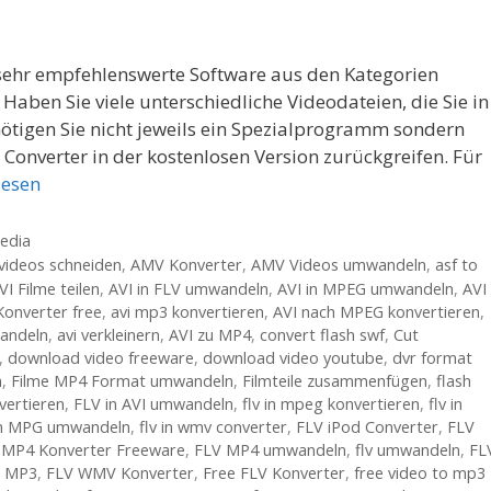
 sehr empfehlenswerte Software aus den Kategorien
aben Sie viele unterschiedliche Videodateien, die Sie in
igen Sie nicht jeweils ein Spezialprogramm sondern
Converter in der kostenlosen Version zurückgreifen. Für
lesen
edia
videos schneiden
,
AMV Konverter
,
AMV Videos umwandeln
,
asf to
VI Filme teilen
,
AVI in FLV umwandeln
,
AVI in MPEG umwandeln
,
AVI 
Konverter free
,
avi mp3 konvertieren
,
AVI nach MPEG konvertieren
,
andeln
,
avi verkleinern
,
AVI zu MP4
,
convert flash swf
,
Cut
,
download video freeware
,
download video youtube
,
dvr format
n
,
Filme MP4 Format umwandeln
,
Filmteile zusammenfügen
,
flash
nvertieren
,
FLV in AVI umwandeln
,
flv in mpeg konvertieren
,
flv in
in MPG umwandeln
,
flv in wmv converter
,
FLV iPod Converter
,
FLV
 MP4 Konverter Freeware
,
FLV MP4 umwandeln
,
flv umwandeln
,
FL
o MP3
,
FLV WMV Konverter
,
Free FLV Konverter
,
free video to mp3