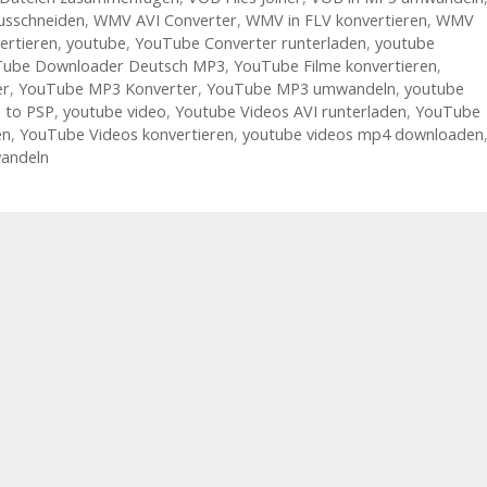
usschneiden
,
WMV AVI Converter
,
WMV in FLV konvertieren
,
WMV
rtieren
,
youtube
,
YouTube Converter runterladen
,
youtube
ube Downloader Deutsch MP3
,
YouTube Filme konvertieren
,
er
,
YouTube MP3 Konverter
,
YouTube MP3 umwandeln
,
youtube
 to PSP
,
youtube video
,
Youtube Videos AVI runterladen
,
YouTube
en
,
YouTube Videos konvertieren
,
youtube videos mp4 downloaden
andeln