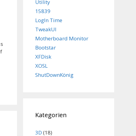
Utility
15839
LogIn Time
TweakUI
Motherboard Monitor
as
Bootstar
f
XFDisk
XOSL
ShutDownKönig
Kategorien
3D
(18)