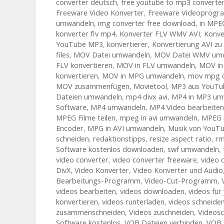
converter deutsch
,
free youtube to mp3 converter
Freeware Video Konverter
,
Freeware Videoprog
umwandeln
,
img converter free download
,
in MPE
konverter flv mp4
,
Konverter FLV WMV AVI
,
Konv
YouTube MP3
,
konvertierer
,
Konvertierung AVI z
files
,
MOV Datei umwandeln
,
MOV Datei WMV um
FLV konvertieren
,
MOV in FLV umwandeln
,
MOV in
konvertieren
,
MOV in MPG umwandeln
,
mov mpg c
MOV zusammenfügen
,
Movietool
,
MP3 aus YouTu
Dateien umwandeln
,
mp4 divx avi
,
MP4 in MP3 um
Software
,
MP4 umwandeln
,
MP4 Video bearbeiten
MPEG Filme teilen
,
mpeg in avi umwandeln
,
MPEG 
Encoder
,
MPG in AVI umwandeln
,
Musik von YouTu
schneiden
,
redaktionstipps
,
resize aspect ratio
,
rm
Software kostenlos downloaden
,
swf umwandeln
,
video converter
,
video converter freeware
,
video 
DivX
,
Video Konverter
,
Video Konverter und Audio
Bearbeitungs-Programm
,
Video-Cut-Programm
,
videos bearbeiten
,
videos downloaden
,
videos fü
konvertieren
,
videos runterladen
,
videos schneide
zusammenschneiden
,
Videos zuschneiden
,
Videos
Software kostenlos
,
VOB Dateien verbinden
,
VOB 