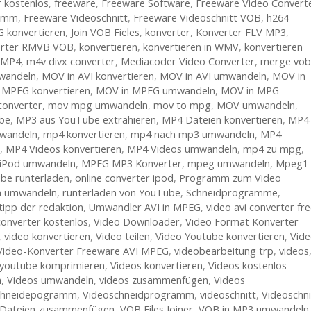
 kostenlos
,
freeware
,
Freeware Software
,
Freeware Video Convert
ramm
,
Freeware Videoschnitt
,
Freeware Videoschnitt VOB
,
h264
G konvertieren
,
Join VOB Fieles
,
konverter
,
Konverter FLV MP3
,
erter RMVB VOB
,
konvertieren
,
konvertieren in WMV
,
konvertieren
u MP4
,
m4v divx converter
,
Mediacoder Video Converter
,
merge vob
wandeln
,
MOV in AVI konvertieren
,
MOV in AVI umwandeln
,
MOV in
 MPEG konvertieren
,
MOV in MPEG umwandeln
,
MOV in MPG
onverter
,
mov mpg umwandeln
,
mov to mpg
,
MOV umwandeln
,
be
,
MP3 aus YouTube extrahieren
,
MP4 Dateien konvertieren
,
MP4
wandeln
,
mp4 konvertieren
,
mp4 nach mp3 umwandeln
,
MP4
,
MP4 Videos konvertieren
,
MP4 Videos umwandeln
,
mp4 zu mpg
,
iPod umwandeln
,
MPEG MP3 Konverter
,
mpeg umwandeln
,
Mpeg1
be runterladen
,
online converter ipod
,
Programm zum Video
 umwandeln
,
runterladen von YouTube
,
Schneidprogramme
,
tipp der redaktion
,
Umwandler AVI in MPEG
,
video avi converter fr
converter kostenlos
,
Video Downloader
,
Video Format Konverter
,
video konvertieren
,
Video teilen
,
Video Youtube konvertieren
,
Vide
Video-Konverter Freeware AVI MPEG
,
videobearbeitung trp
,
videos
r youtube komprimieren
,
Videos konvertieren
,
Videos kostenlos
n
,
Videos umwandeln
,
videos zusammenfügen
,
Videos
chneidepogramm
,
Videoschneidprogramm
,
videoschnitt
,
Videoschni
Dateien zusammenfügen
,
VOB Files Joiner
,
VOB in MP3 umwandeln