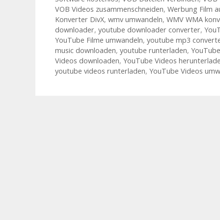
VOB Videos zusammenschneiden
,
Werbung Film a
Konverter DivX
,
wmv umwandeln
,
WMV WMA konve
downloader
,
youtube downloader converter
,
YouT
YouTube Filme umwandeln
,
youtube mp3 convert
music downloaden
,
youtube runterladen
,
YouTube
Videos downloaden
,
YouTube Videos herunterlad
youtube videos runterladen
,
YouTube Videos umw