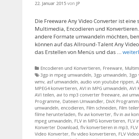
22. Januar 2015
von
JP
Die Freeware Any Video Converter ist eine
Multimedia, Encodieren und Konvertieren. H
andere Formate umwandeln möchten, benöt
können auf das Allround-Talent Any Video 
das Erstellen von Menüs und das …
weiter
Kategorien
Encodieren und Konvertieren
,
Freeware
,
Multim
Tags
3gp in mpeg umwandeln
,
3gp umwandeln
,
3gp 
wmv
,
asf umwandeln
,
audio von youtube rippen
,
A
MPEG4 konvertieren
,
AVI in MPG umwandeln
,
AVI 
AVI teilen
,
avi to mp3 converter freeware
,
avi umw
Programme
,
Dateien Umwandler
,
DivX Programm
umwandeln
,
encodieren
,
Film schneiden
,
Film teile
filme herunterladen
,
flv avi konverter
,
flv in avi ko
mpeg umwandeln
,
FLV in MPG konvertieren
,
FLV 
Konverter Download
,
flv konvertieren in mp3
,
FLV
Video Konverter
,
flv video konvertieren
,
FLV Vide