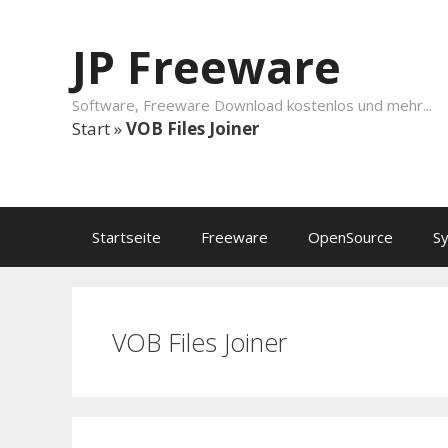
Springe zum Inhalt
JP Freeware
Software, Freeware Download kostenlos und mehr...
Start
»
VOB Files Joiner
Startseite
Freeware
OpenSource
S
VOB Files Joiner