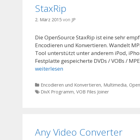
StaxRip
2. März 2015
von
JP
Die OpenSource StaxRip ist eine sehr emp
Encodieren und Konvertieren. Wandelt M
Tool unterstützt unter anderem iPod, iPho
Festplatte gespeicherte DVDs / VOBs / MP
weiterlesen
Kategorien
Encodieren und Konvertieren
,
Multimedia
,
Open
Tags
DivX Programm
,
VOB Files Joiner
Any Video Converter