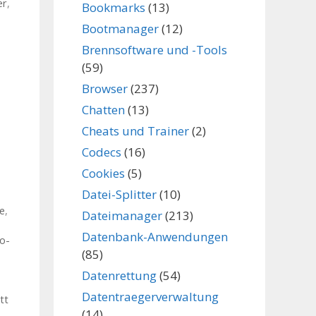
er
,
Bookmarks
(13)
Bootmanager
(12)
Brennsoftware und -Tools
(59)
Browser
(237)
Chatten
(13)
Cheats und Trainer
(2)
Codecs
(16)
Cookies
(5)
Datei-Splitter
(10)
ee
,
Dateimanager
(213)
Datenbank-Anwendungen
o-
(85)
,
Datenrettung
(54)
Datentraegerverwaltung
tt
(14)
,