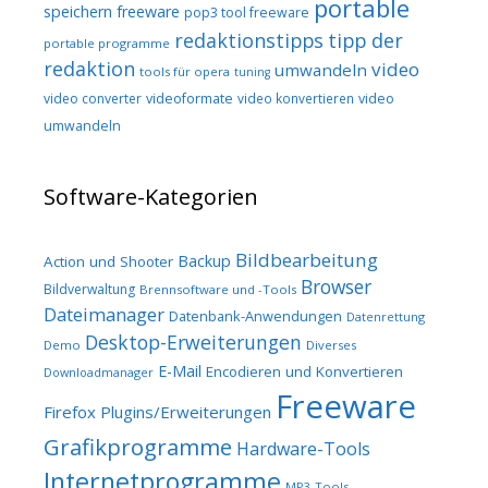
portable
speichern freeware
pop3 tool freeware
redaktionstipps
tipp der
portable programme
redaktion
video
umwandeln
tools für opera
tuning
video converter
videoformate
video konvertieren
video
umwandeln
Software-Kategorien
Bildbearbeitung
Backup
Action und Shooter
Browser
Bildverwaltung
Brennsoftware und -Tools
Dateimanager
Datenbank-Anwendungen
Datenrettung
Desktop-Erweiterungen
Demo
Diverses
E-Mail
Encodieren und Konvertieren
Downloadmanager
Freeware
Firefox Plugins/Erweiterungen
Grafikprogramme
Hardware-Tools
Internetprogramme
MP3-Tools