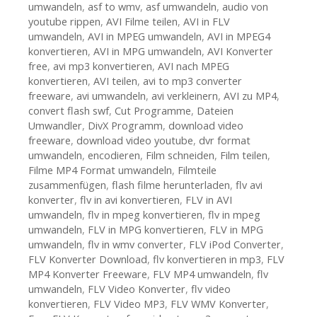
umwandeln
,
asf to wmv
,
asf umwandeln
,
audio von
youtube rippen
,
AVI Filme teilen
,
AVI in FLV
umwandeln
,
AVI in MPEG umwandeln
,
AVI in MPEG4
konvertieren
,
AVI in MPG umwandeln
,
AVI Konverter
free
,
avi mp3 konvertieren
,
AVI nach MPEG
konvertieren
,
AVI teilen
,
avi to mp3 converter
freeware
,
avi umwandeln
,
avi verkleinern
,
AVI zu MP4
,
convert flash swf
,
Cut Programme
,
Dateien
Umwandler
,
DivX Programm
,
download video
freeware
,
download video youtube
,
dvr format
umwandeln
,
encodieren
,
Film schneiden
,
Film teilen
,
Filme MP4 Format umwandeln
,
Filmteile
zusammenfügen
,
flash filme herunterladen
,
flv avi
konverter
,
flv in avi konvertieren
,
FLV in AVI
umwandeln
,
flv in mpeg konvertieren
,
flv in mpeg
umwandeln
,
FLV in MPG konvertieren
,
FLV in MPG
umwandeln
,
flv in wmv converter
,
FLV iPod Converter
,
FLV Konverter Download
,
flv konvertieren in mp3
,
FLV
MP4 Konverter Freeware
,
FLV MP4 umwandeln
,
flv
umwandeln
,
FLV Video Konverter
,
flv video
konvertieren
,
FLV Video MP3
,
FLV WMV Konverter
,