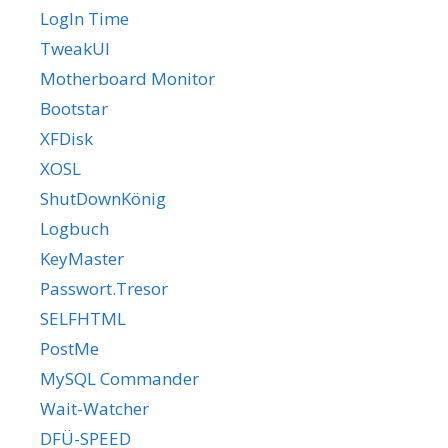
LogIn Time
TweakUI
Motherboard Monitor
Bootstar
XFDisk
XOSL
ShutDownKönig
Logbuch
KeyMaster
Passwort.Tresor
SELFHTML
PostMe
MySQL Commander
Wait-Watcher
DFÜ-SPEED