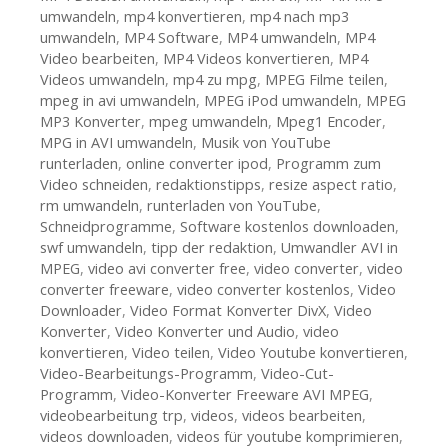
umwandeln
,
mp4 konvertieren
,
mp4 nach mp3
umwandeln
,
MP4 Software
,
MP4 umwandeln
,
MP4
Video bearbeiten
,
MP4 Videos konvertieren
,
MP4
Videos umwandeln
,
mp4 zu mpg
,
MPEG Filme teilen
,
mpeg in avi umwandeln
,
MPEG iPod umwandeln
,
MPEG
MP3 Konverter
,
mpeg umwandeln
,
Mpeg1 Encoder
,
MPG in AVI umwandeln
,
Musik von YouTube
runterladen
,
online converter ipod
,
Programm zum
Video schneiden
,
redaktionstipps
,
resize aspect ratio
,
rm umwandeln
,
runterladen von YouTube
,
Schneidprogramme
,
Software kostenlos downloaden
,
swf umwandeln
,
tipp der redaktion
,
Umwandler AVI in
MPEG
,
video avi converter free
,
video converter
,
video
converter freeware
,
video converter kostenlos
,
Video
Downloader
,
Video Format Konverter DivX
,
Video
Konverter
,
Video Konverter und Audio
,
video
konvertieren
,
Video teilen
,
Video Youtube konvertieren
,
Video-Bearbeitungs-Programm
,
Video-Cut-
Programm
,
Video-Konverter Freeware AVI MPEG
,
videobearbeitung trp
,
videos
,
videos bearbeiten
,
videos downloaden
,
videos für youtube komprimieren
,