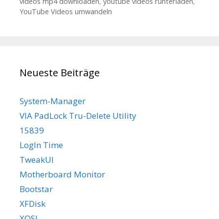
videos mp4 downloaden
,
youtube videos runterladen
,
YouTube Videos umwandeln
Neueste Beiträge
System-Manager
VIA PadLock Tru-Delete Utility
15839
LogIn Time
TweakUI
Motherboard Monitor
Bootstar
XFDisk
XOSL