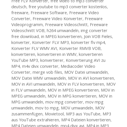
Free FLV Konverter
,
free video to mp3 converter
deutsch
,
free youtube to mp3 converter kostenlos
,
freeware
,
Freeware Software
,
Freeware Video
Converter
,
Freeware Video Konverter
,
Freeware
Videoprogramm
,
Freeware Videoschnitt
,
Freeware
Videoschnitt VOB
,
h264 umwandeln
,
img converter
free download
,
in MPEG konvertieren
,
Join VOB Fieles
,
konverter
,
Konverter FLV MP3
,
konverter flv mp4
,
Konverter FLV WMV AVI
,
Konverter RMVB VOB
,
konvertieren
,
konvertieren in WMV
,
konvertieren
YouTube MP3
,
konvertierer
,
Konvertierung AVI zu
MP4
,
m4v divx converter
,
Mediacoder Video
Converter
,
merge vob files
,
MOV Datei umwandeln
,
MOV Datei WMV umwandeln
,
MOV in AVI konvertieren
,
MOV in AVI umwandeln
,
MOV in FLV konvertieren
,
MOV
in FLV umwandeln
,
MOV in MPEG konvertieren
,
MOV in
MPEG umwandeln
,
MOV in MPG konvertieren
,
MOV in
MPG umwandeln
,
mov mpg converter
,
mov mpg
umwandeln
,
mov to mpg
,
MOV umwandeln
,
MOV
zusammenfügen
,
Movietool
,
MP3 aus YouTube
,
MP3
aus YouTube extrahieren
,
MP4 Dateien konvertieren
,
MP4 Dateien umwandeln
,
mp4 divx avi
,
MP4 in MP3