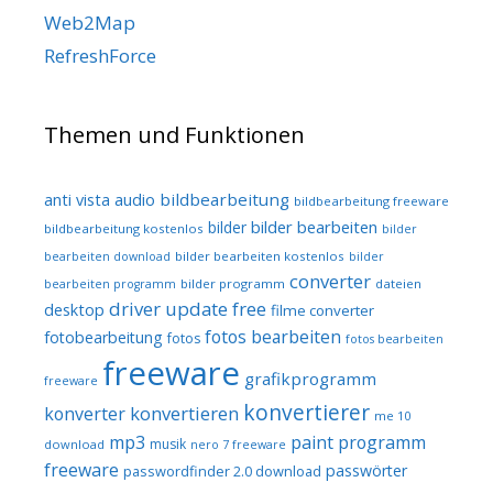
Web2Map
RefreshForce
Themen und Funktionen
audio
bildbearbeitung
anti vista
bildbearbeitung freeware
bilder bearbeiten
bilder
bildbearbeitung kostenlos
bilder
bilder bearbeiten kostenlos
bearbeiten download
bilder
converter
bilder programm
dateien
bearbeiten programm
driver update free
desktop
filme converter
fotos bearbeiten
fotobearbeitung
fotos
fotos bearbeiten
freeware
grafikprogramm
freeware
konvertierer
konvertieren
konverter
me 10
mp3
paint programm
musik
download
nero 7 freeware
freeware
passwörter
passwordfinder 2.0 download