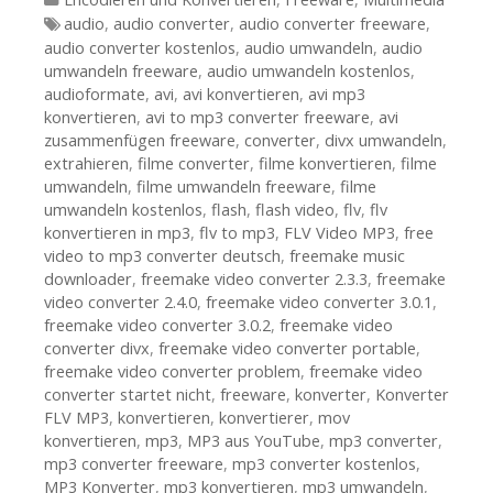
Tags
audio
,
audio converter
,
audio converter freeware
,
audio converter kostenlos
,
audio umwandeln
,
audio
umwandeln freeware
,
audio umwandeln kostenlos
,
audioformate
,
avi
,
avi konvertieren
,
avi mp3
konvertieren
,
avi to mp3 converter freeware
,
avi
zusammenfügen freeware
,
converter
,
divx umwandeln
,
extrahieren
,
filme converter
,
filme konvertieren
,
filme
umwandeln
,
filme umwandeln freeware
,
filme
umwandeln kostenlos
,
flash
,
flash video
,
flv
,
flv
konvertieren in mp3
,
flv to mp3
,
FLV Video MP3
,
free
video to mp3 converter deutsch
,
freemake music
downloader
,
freemake video converter 2.3.3
,
freemake
video converter 2.4.0
,
freemake video converter 3.0.1
,
freemake video converter 3.0.2
,
freemake video
converter divx
,
freemake video converter portable
,
freemake video converter problem
,
freemake video
converter startet nicht
,
freeware
,
konverter
,
Konverter
FLV MP3
,
konvertieren
,
konvertierer
,
mov
konvertieren
,
mp3
,
MP3 aus YouTube
,
mp3 converter
,
mp3 converter freeware
,
mp3 converter kostenlos
,
MP3 Konverter
,
mp3 konvertieren
,
mp3 umwandeln
,