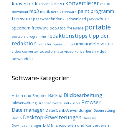
konvertierer
konvertieren
konverter
me 10
mp3
paint programm
musik
download
nero 7 freeware
freeware
passwörter
passwordfinder 2.0 download
portable
speichern freeware
pop3 tool freeware
redaktionstipps
tipp der
portable programme
redaktion
video
umwandeln
tools für opera
tuning
video converter
videoformate
video konvertieren
video
umwandeln
Software-Kategorien
Bildbearbeitung
Backup
Action und Shooter
Browser
Bildverwaltung
Brennsoftware und -Tools
Dateimanager
Datenbank-Anwendungen
Datenrettung
Desktop-Erweiterungen
Demo
Diverses
E-Mail
Encodieren und Konvertieren
Downloadmanager