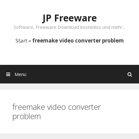
Springe zum Inhalt
JP Freeware
Software, Freeware Download kostenlos und mehr...
Start
»
freemake video converter problem
Menü
Suchen
freemake video converter
problem