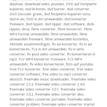
diashow
,
download video youtube
,
DVD auf Festplatte
kopieren
,
dvd brennen
,
dvd burner
,
dvd converter
,
DVD Decoder gratis
,
dvd festplatte kopieren vista
,
dvd in avi
,
DVD in AVI umwandeln
,
dvd konverter
freeware
,
dvd rippen
,
dvd ripper
,
dvd software
,
dvds
rippen
,
dxva
,
filme converter
,
filme konverter
,
Filme
MP4 Format umwandeln
,
filme umwandeln
,
filme
umwandeln freeware
,
filme umwandeln kostenlos
,
Filmteile zusammenfügen
,
flv avi konverter
,
flv in avi
konvertieren
,
FLV in AVI umwandeln
,
flv in wmv
converter
,
flv ipod video converter
,
flv konvertieren in
mp3
,
FLV MP4 Konverter Freeware
,
FLV MP4
umwandeln
,
flv video konvertieren
,
foto auf youtube
,
Free FLV Konverter
,
free video converter
,
free video
converter software
,
free video to mp3 converter
deutsch
,
freemake music downloader
,
freemake video
converter 2.3.3
,
freemake video converter 2.4.0
,
freemake video converter 3.0.1
,
freemake video
converter 3.0.2
,
freemake video converter divx
,
freemake video converter portable
,
freemake video
converter problem
,
freemake video converter startet