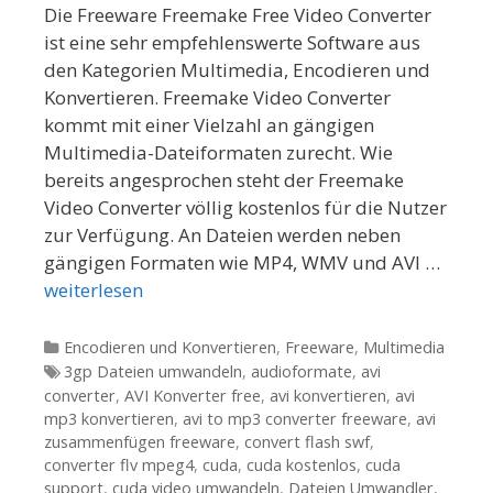
Die Freeware Freemake Free Video Converter
ist eine sehr empfehlenswerte Software aus
den Kategorien Multimedia, Encodieren und
Konvertieren. Freemake Video Converter
kommt mit einer Vielzahl an gängigen
Multimedia-Dateiformaten zurecht. Wie
bereits angesprochen steht der Freemake
Video Converter völlig kostenlos für die Nutzer
zur Verfügung. An Dateien werden neben
gängigen Formaten wie MP4, WMV und AVI …
weiterlesen
Kategorien
Encodieren und Konvertieren
,
Freeware
,
Multimedia
Tags
3gp Dateien umwandeln
,
audioformate
,
avi
converter
,
AVI Konverter free
,
avi konvertieren
,
avi
mp3 konvertieren
,
avi to mp3 converter freeware
,
avi
zusammenfügen freeware
,
convert flash swf
,
converter flv mpeg4
,
cuda
,
cuda kostenlos
,
cuda
support
,
cuda video umwandeln
,
Dateien Umwandler
,