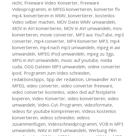
nicht
,
Freeware Video Konverter
,
Freeware
Videoprogramm
,
in MPEG konvertieren
,
konverter flv
mp4
,
konvertieren in WMV
,
konvertierer
,
kostenlos
Video selber machen
,
MOV Datei WMV umwandeln
,
MOV in AVI konvertieren
,
MOV in AVI umwandeln
,
mov
konvertieren
,
movie converter
,
MP3 aus YouTube
,
mp3
converter
,
mp4 converter
,
MP4 Konverter MP3
,
mp4
konvertieren
,
mp4 nach mp3 umwandeln
,
mpeg in avi
umwandeln
,
MPEG iPod umwandeln
,
mpeg zu 3gp
,
MPG in AVI umwandeln
,
music auf youtube
,
nvidia
cuda
,
OGG Dateien MP3 umwandeln
,
online converter
ipod
,
Programm zum Video schneiden
,
redaktionstipps
,
tipp der redaktion
,
Umwandler AVI in
MPEG
,
video converter
,
video converter freeware
,
video converter kostenlos
,
video dvd auf festplatte
kopieren
,
Video Konverter
,
video konvertieren
,
video
umwandeln
,
Video-Cut-Programm
,
videoformate
,
videos für youtube komprimieren
,
Videos kostenlos
konvertieren
,
videos schneiden
,
videos
zusammenfügen
,
Videoschneidprogramm
,
VOB in MP3
umwandeln
,
WAV in MP3 umwandeln
,
Werbung Film