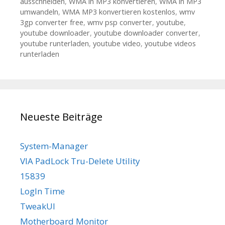
ausschneiden
,
WMA in MP3 konvertieren
,
WMA in MP3
umwandeln
,
WMA MP3 konvertieren kostenlos
,
wmv
3gp converter free
,
wmv psp converter
,
youtube
,
youtube downloader
,
youtube downloader converter
,
youtube runterladen
,
youtube video
,
youtube videos
runterladen
Neueste Beiträge
System-Manager
VIA PadLock Tru-Delete Utility
15839
LogIn Time
TweakUI
Motherboard Monitor