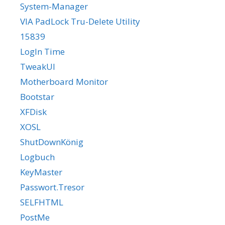
System-Manager
VIA PadLock Tru-Delete Utility
15839
LogIn Time
TweakUI
Motherboard Monitor
Bootstar
XFDisk
XOSL
ShutDownKönig
Logbuch
KeyMaster
Passwort.Tresor
SELFHTML
PostMe