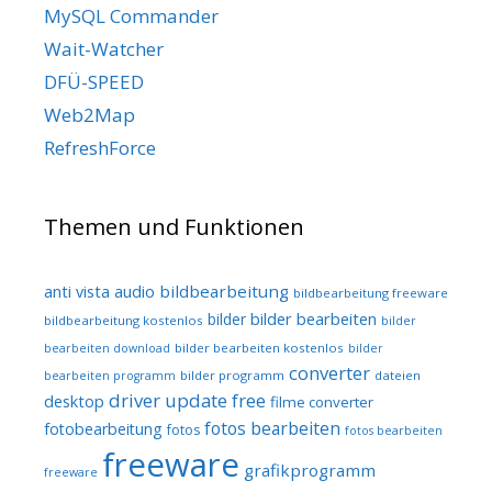
MySQL Commander
Wait-Watcher
DFÜ-SPEED
Web2Map
RefreshForce
Themen und Funktionen
audio
bildbearbeitung
anti vista
bildbearbeitung freeware
bilder bearbeiten
bilder
bildbearbeitung kostenlos
bilder
bilder bearbeiten kostenlos
bearbeiten download
bilder
converter
bilder programm
dateien
bearbeiten programm
driver update free
desktop
filme converter
fotos bearbeiten
fotobearbeitung
fotos
fotos bearbeiten
freeware
grafikprogramm
freeware