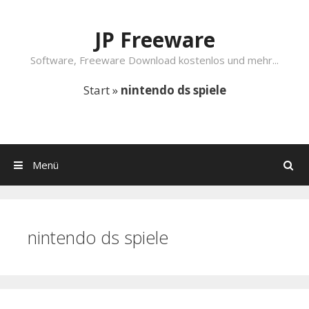
Springe zum Inhalt
JP Freeware
Software, Freeware Download kostenlos und mehr...
Start
»
nintendo ds spiele
Menü
Suchen
nintendo ds spiele