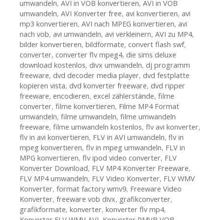
umwandeln
,
AVI in VOB konvertieren
,
AVI in VOB
umwandeln
,
AVI Konverter free
,
avi konvertieren
,
avi
mp3 konvertieren
,
AVI nach MPEG konvertieren
,
avi
nach vob
,
avi umwandeln
,
avi verkleinern
,
AVI zu MP4
,
bilder konvertieren
,
bildformate
,
convert flash swf
,
converter
,
converter flv mpeg4
,
die sims deluxe
download kostenlos
,
divx umwandeln
,
dj programm
freeware
,
dvd decoder media player
,
dvd festplatte
kopieren vista
,
dvd konverter freeware
,
dvd ripper
freeware
,
encodieren
,
excel zählerstände
,
filme
converter
,
filme konvertieren
,
Filme MP4 Format
umwandeln
,
filme umwandeln
,
filme umwandeln
freeware
,
filme umwandeln kostenlos
,
flv avi konverter
,
flv in avi konvertieren
,
FLV in AVI umwandeln
,
flv in
mpeg konvertieren
,
flv in mpeg umwandeln
,
FLV in
MPG konvertieren
,
flv ipod video converter
,
FLV
Konverter Download
,
FLV MP4 Konverter Freeware
,
FLV MP4 umwandeln
,
FLV Video Konverter
,
FLV WMV
Konverter
,
format factory wmv9
,
Freeware Video
Konverter
,
freeware vob divx
,
grafikconverter
,
grafikformate
,
konverter
,
konverter flv mp4
,
Konverter FLV WMV AVI
,
Konverter RMVB VOB
,