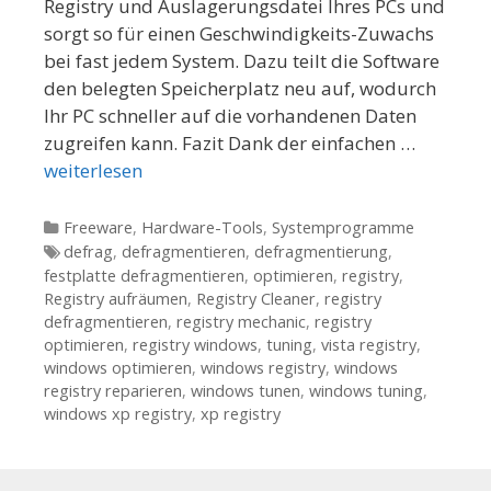
Registry und Auslagerungsdatei Ihres PCs und
sorgt so für einen Geschwindigkeits-Zuwachs
bei fast jedem System. Dazu teilt die Software
den belegten Speicherplatz neu auf, wodurch
Ihr PC schneller auf die vorhandenen Daten
zugreifen kann. Fazit Dank der einfachen …
weiterlesen
Kategorien
Freeware
,
Hardware-Tools
,
Systemprogramme
Tags
defrag
,
defragmentieren
,
defragmentierung
,
festplatte defragmentieren
,
optimieren
,
registry
,
Registry aufräumen
,
Registry Cleaner
,
registry
defragmentieren
,
registry mechanic
,
registry
optimieren
,
registry windows
,
tuning
,
vista registry
,
windows optimieren
,
windows registry
,
windows
registry reparieren
,
windows tunen
,
windows tuning
,
windows xp registry
,
xp registry