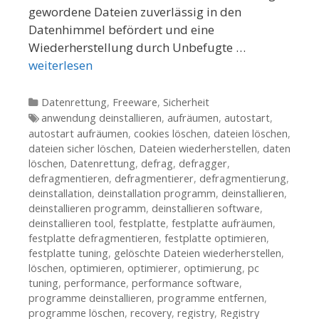
gewordene Dateien zuverlässig in den
Datenhimmel befördert und eine
Wiederherstellung durch Unbefugte …
weiterlesen
Kategorien
Datenrettung
,
Freeware
,
Sicherheit
Tags
anwendung deinstallieren
,
aufräumen
,
autostart
,
autostart aufräumen
,
cookies löschen
,
dateien löschen
,
dateien sicher löschen
,
Dateien wiederherstellen
,
daten
löschen
,
Datenrettung
,
defrag
,
defragger
,
defragmentieren
,
defragmentierer
,
defragmentierung
,
deinstallation
,
deinstallation programm
,
deinstallieren
,
deinstallieren programm
,
deinstallieren software
,
deinstallieren tool
,
festplatte
,
festplatte aufräumen
,
festplatte defragmentieren
,
festplatte optimieren
,
festplatte tuning
,
gelöschte Dateien wiederherstellen
,
löschen
,
optimieren
,
optimierer
,
optimierung
,
pc
tuning
,
performance
,
performance software
,
programme deinstallieren
,
programme entfernen
,
programme löschen
,
recovery
,
registry
,
Registry