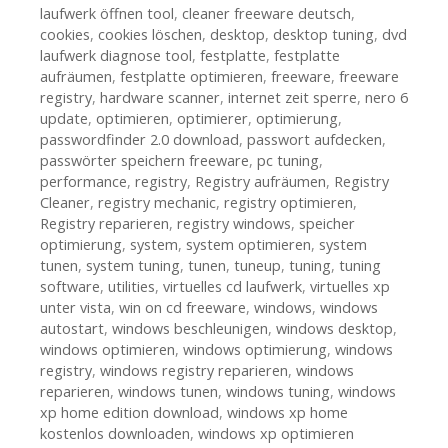
laufwerk öffnen tool
,
cleaner freeware deutsch
,
cookies
,
cookies löschen
,
desktop
,
desktop tuning
,
dvd
laufwerk diagnose tool
,
festplatte
,
festplatte
aufräumen
,
festplatte optimieren
,
freeware
,
freeware
registry
,
hardware scanner
,
internet zeit sperre
,
nero 6
update
,
optimieren
,
optimierer
,
optimierung
,
passwordfinder 2.0 download
,
passwort aufdecken
,
passwörter speichern freeware
,
pc tuning
,
performance
,
registry
,
Registry aufräumen
,
Registry
Cleaner
,
registry mechanic
,
registry optimieren
,
Registry reparieren
,
registry windows
,
speicher
optimierung
,
system
,
system optimieren
,
system
tunen
,
system tuning
,
tunen
,
tuneup
,
tuning
,
tuning
software
,
utilities
,
virtuelles cd laufwerk
,
virtuelles xp
unter vista
,
win on cd freeware
,
windows
,
windows
autostart
,
windows beschleunigen
,
windows desktop
,
windows optimieren
,
windows optimierung
,
windows
registry
,
windows registry reparieren
,
windows
reparieren
,
windows tunen
,
windows tuning
,
windows
xp home edition download
,
windows xp home
kostenlos downloaden
,
windows xp optimieren