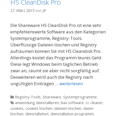
HS CleanDisk Pro
27. März 2015
von
JP
Die Shareware HS CleanDisk Pro ist eine sehr
empfehlenswerte Software aus den Kategorien
Systemprogramme, Registry-Tools.
Überflüssige Dateien löschen und Registry
aufräumen können Sié mit HS Cleandisk Pro.
Allerdings kostet das Programm teures Geld.
Diese legt Windows beim täglichen Betrieb
zwar an, räumt sie aber nicht sorgfältig auf.
Desweiteren wird auch die Registry nach
ungültigen Einträgen …
weiterlesen
Kategorien
Registry-Tools
,
Shareware
,
Systemprogramme
Tags
anwendung deinstallieren
,
bav software
,
cc cleaner
,
cookies
,
cookies löschen
,
dateien löschen
,
daten
löschen
,
deinstallation
,
deinstallation programm
,