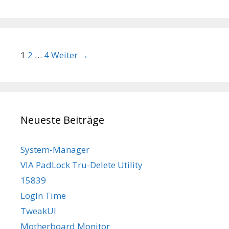
Beitrags-Navigation
1
2
…
4
Weiter →
Neueste Beiträge
System-Manager
VIA PadLock Tru-Delete Utility
15839
LogIn Time
TweakUI
Motherboard Monitor