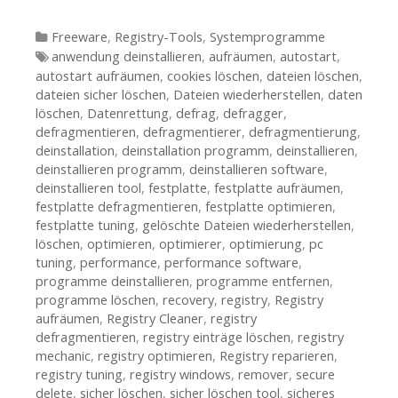
Kategorien
Freeware
,
Registry-Tools
,
Systemprogramme
Tags
anwendung deinstallieren
,
aufräumen
,
autostart
,
autostart aufräumen
,
cookies löschen
,
dateien löschen
,
dateien sicher löschen
,
Dateien wiederherstellen
,
daten
löschen
,
Datenrettung
,
defrag
,
defragger
,
defragmentieren
,
defragmentierer
,
defragmentierung
,
deinstallation
,
deinstallation programm
,
deinstallieren
,
deinstallieren programm
,
deinstallieren software
,
deinstallieren tool
,
festplatte
,
festplatte aufräumen
,
festplatte defragmentieren
,
festplatte optimieren
,
festplatte tuning
,
gelöschte Dateien wiederherstellen
,
löschen
,
optimieren
,
optimierer
,
optimierung
,
pc
tuning
,
performance
,
performance software
,
programme deinstallieren
,
programme entfernen
,
programme löschen
,
recovery
,
registry
,
Registry
aufräumen
,
Registry Cleaner
,
registry
defragmentieren
,
registry einträge löschen
,
registry
mechanic
,
registry optimieren
,
Registry reparieren
,
registry tuning
,
registry windows
,
remover
,
secure
delete
,
sicher löschen
,
sicher löschen tool
,
sicheres