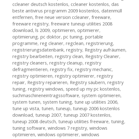
ccleaner deutsch kostenlos
,
ccleaner kostenlos
,
das
beste antivirus programm 2009 kostenlos
,
datenmüll
entfernen
,
free neue version ccleaner
,
freeware
,
freeware registry
,
freeware tuneup utilities 2008
download
,
ls 2009
,
optimieren
,
optimierer
,
optimierung
,
pc doktor
,
pc tuning
,
portable
programme
,
reg cleaner
,
regclean
,
registrierung
,
registrierungsdatenbank
,
registry
,
Registry aufräumen
,
registry bearbeiten
,
registry clean
,
Registry Cleaner
,
registry cleaners
,
registry cleanup
,
registry
defragmentieren
,
registry fix
,
registry mechanic
,
registry optimieren
,
registry optimierer
,
registry
repair
,
Registry reparieren
,
Registry säubern
,
registry
tuning
,
registry windows
,
speed up my pc kostenlos
,
suchmaschineneintragssoftware
,
system optimieren
,
system tunen
,
system tuning
,
tune up utilities 2006
,
tune up vista
,
tunen
,
tuneup
,
tuneup 2006 kostenlos
download
,
tuneup 2007
,
tuneup 2007 kostenlos
,
tuneup 2008 deutsch
,
tuneup utilities freeware
,
tuning
,
tuning software
,
windows 7 registry
,
windows
optimieren
,
windows optimierer
,
windows