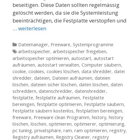
beseitigen. Diese Daten sollten regelmässig
gelöscht werden, da sie die Systemleistung
beeinträchtigen, die Festplatte verstopfen und
…
weiterlesen
Kategorien
Dateimanager
,
Freeware
,
Systemprogramme
Tags
arbeitsspeicher
,
arbeitsspeicher freigeben
,
arbeitsspeicher optimieren
,
autostart
,
autostart
aufräumen
,
autostart verwalten
,
Computer säubern
,
cookie
,
cookies
,
cookies löschen
,
data shredder
,
datei
shredder
,
dateien
,
Dateien aufräumen
,
dateien
löschen
,
dateien sicher löschen
,
daten löschen
,
daten
schreddern
,
datenschredder
,
datenshredder
,
festplatte
,
festplatte aufräumen
,
Festplatte
bereinigen
,
festplatte optimieren
,
Festplatte säubern
,
Festplatte säubern kostenlos
,
festplatten bereinigen
,
freeware
,
Freeware clean Programm
,
history
,
history
löschen
,
löschen
,
optimieren
,
optimierer
,
optimierung
,
pc tuning
,
privatsphäre
,
ram
,
ram optimieren
,
registry
,
Registry aufräumen
,
Registry Cleaner
,
registry