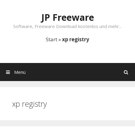
Springe zum Inhalt
JP Freeware
Software, Freeware Download kostenlos und mehr...
Start
»
xp registry
Menü
Suchen
xp registry