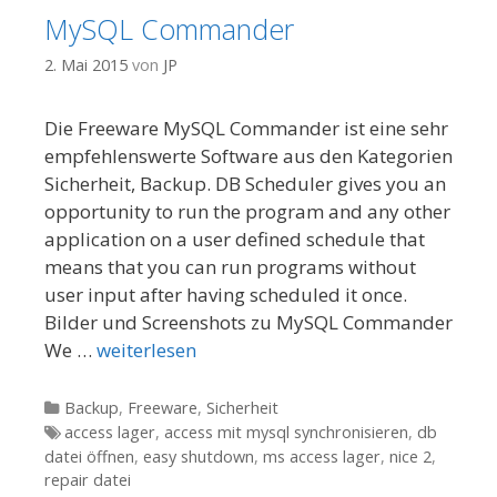
MySQL Commander
2. Mai 2015
von
JP
Die Freeware MySQL Commander ist eine sehr
empfehlenswerte Software aus den Kategorien
Sicherheit, Backup. DB Scheduler gives you an
opportunity to run the program and any other
application on a user defined schedule that
means that you can run programs without
user input after having scheduled it once.
Bilder und Screenshots zu MySQL Commander
We …
weiterlesen
Kategorien
Backup
,
Freeware
,
Sicherheit
Tags
access lager
,
access mit mysql synchronisieren
,
db
datei öffnen
,
easy shutdown
,
ms access lager
,
nice 2
,
repair datei