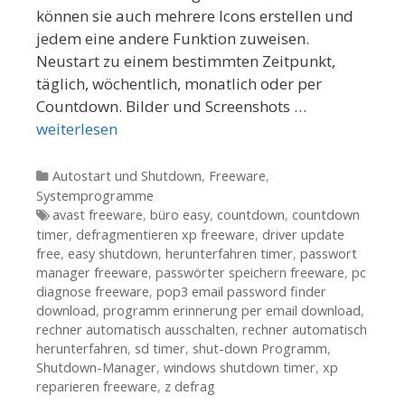
können sie auch mehrere Icons erstellen und
jedem eine andere Funktion zuweisen.
Neustart zu einem bestimmten Zeitpunkt,
täglich, wöchentlich, monatlich oder per
Countdown. Bilder und Screenshots …
weiterlesen
Kategorien
Autostart und Shutdown
,
Freeware
,
Systemprogramme
Tags
avast freeware
,
büro easy
,
countdown
,
countdown
timer
,
defragmentieren xp freeware
,
driver update
free
,
easy shutdown
,
herunterfahren timer
,
passwort
manager freeware
,
passwörter speichern freeware
,
pc
diagnose freeware
,
pop3 email password finder
download
,
programm erinnerung per email download
,
rechner automatisch ausschalten
,
rechner automatisch
herunterfahren
,
sd timer
,
shut-down Programm
,
Shutdown-Manager
,
windows shutdown timer
,
xp
reparieren freeware
,
z defrag