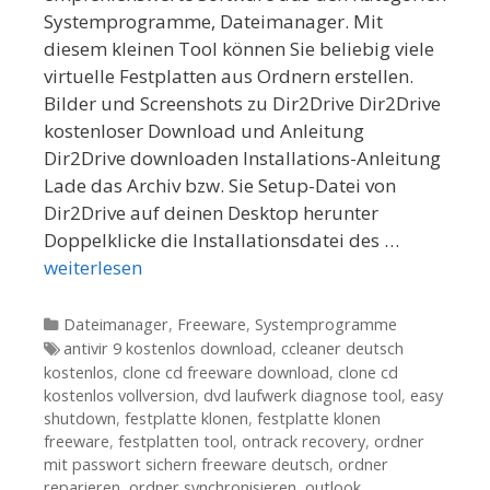
Systemprogramme, Dateimanager. Mit
diesem kleinen Tool können Sie beliebig viele
virtuelle Festplatten aus Ordnern erstellen.
Bilder und Screenshots zu Dir2Drive Dir2Drive
kostenloser Download und Anleitung
Dir2Drive downloaden Installations-Anleitung
Lade das Archiv bzw. Sie Setup-Datei von
Dir2Drive auf deinen Desktop herunter
Doppelklicke die Installationsdatei des …
weiterlesen
Kategorien
Dateimanager
,
Freeware
,
Systemprogramme
Tags
antivir 9 kostenlos download
,
ccleaner deutsch
kostenlos
,
clone cd freeware download
,
clone cd
kostenlos vollversion
,
dvd laufwerk diagnose tool
,
easy
shutdown
,
festplatte klonen
,
festplatte klonen
freeware
,
festplatten tool
,
ontrack recovery
,
ordner
mit passwort sichern freeware deutsch
,
ordner
reparieren
,
ordner synchronisieren
,
outlook