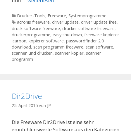
und …
weiterlesen
Kategorien
Drucker-Tools
,
Freeware
,
Systemprogramme
Tags
acronis freeware
,
driver update
,
driver update free
,
druck software freeware
,
drucker software freeware
,
druckerprogramme
,
easy shutdown
,
freeware kopierer
icarbon
,
kopierer software
,
passwordfinder 2.0
download
,
scan programm freeware
,
scan software
,
scannen und drucken
,
scanner kopier
,
scanner
programm
Dir2Drive
25. April 2015
von
JP
Die Freeware Dir2Drive ist eine sehr
empfehlenswerte Software aus den Kategorien