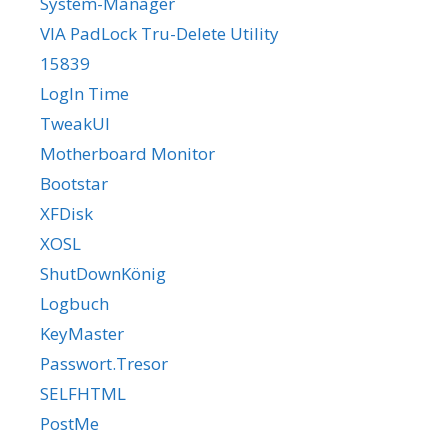
System-Manager
VIA PadLock Tru-Delete Utility
15839
LogIn Time
TweakUI
Motherboard Monitor
Bootstar
XFDisk
XOSL
ShutDownKönig
Logbuch
KeyMaster
Passwort.Tresor
SELFHTML
PostMe