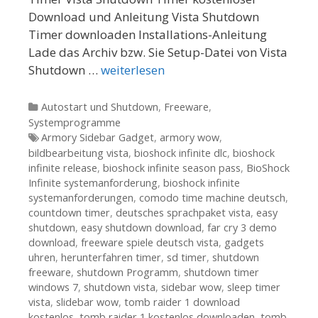
Download und Anleitung Vista Shutdown
Timer downloaden Installations-Anleitung
Lade das Archiv bzw. Sie Setup-Datei von Vista
Shutdown …
weiterlesen
Kategorien
Autostart und Shutdown
,
Freeware
,
Systemprogramme
Tags
Armory Sidebar Gadget
,
armory wow
,
bildbearbeitung vista
,
bioshock infinite dlc
,
bioshock
infinite release
,
bioshock infinite season pass
,
BioShock
Infinite systemanforderung
,
bioshock infinite
systemanforderungen
,
comodo time machine deutsch
,
countdown timer
,
deutsches sprachpaket vista
,
easy
shutdown
,
easy shutdown download
,
far cry 3 demo
download
,
freeware spiele deutsch vista
,
gadgets
uhren
,
herunterfahren timer
,
sd timer
,
shutdown
freeware
,
shutdown Programm
,
shutdown timer
windows 7
,
shutdown vista
,
sidebar wow
,
sleep timer
vista
,
slidebar wow
,
tomb raider 1 download
kostenlos
,
tomb raider 1 kostenlos downloaden
,
tomb