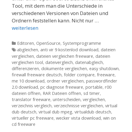
Tool, mit dem man die Unterschiede in
verschiedenen Versionen von Dateien und
Ordnern feststellen kann. Nicht nur …
weiterlesen
Kategorien
Editoren
,
OpenSource
,
Systemprogramme
Tags
abgleichen
,
anti vir 9 kostenlod download
,
dateien
vergleichen
,
dateien vergleichen freeware
,
dateien
vergleichen tool
,
dateivergleich
,
datenabgleich
,
differenzieren
,
dokumente vergleichen
,
easy shutdown
,
firewall freeware deutsch
,
folder compare
,
freeware
,
me 10 download
,
ordner vergleichen
,
passwordfinder
2.0 download
,
pc diagnose freeware
,
portable
,
r00
dateien öffnen
,
RAR Dateien öffnen
,
sd timer
,
translator freeware
,
unterscheiden
,
vergleichen
,
verzeichnis vergleich
,
verzeichnisse vergleichen
,
virtual
dub deutsch
,
virtual dub mpeg
,
virtualdub deutsch
,
virtueller pc freeware
,
wecker vista download
,
win on
cd freeware