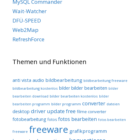
MySQL Commander
Wait-Watcher
DFÜ-SPEED
Web2Map
RefreshForce
Themen und Funktionen
audio
bildbearbeitung
anti vista
bildbearbeitung freeware
bilder bearbeiten
bilder
bildbearbeitung kostenlos
bilder
bilder bearbeiten kostenlos
bearbeiten download
bilder
converter
bilder programm
dateien
bearbeiten programm
driver update free
desktop
filme converter
fotos bearbeiten
fotobearbeitung
fotos
fotos bearbeiten
freeware
grafikprogramm
freeware