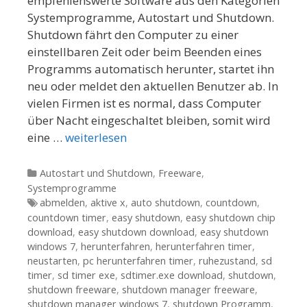
empfehlenswerte Software aus den Kategorien
Systemprogramme, Autostart und Shutdown.
Shutdown fährt den Computer zu einer
einstellbaren Zeit oder beim Beenden eines
Programms automatisch herunter, startet ihn
neu oder meldet den aktuellen Benutzer ab. In
vielen Firmen ist es normal, dass Computer
über Nacht eingeschaltet bleiben, somit wird
eine …
weiterlesen
Kategorien
Autostart und Shutdown
,
Freeware
,
Systemprogramme
Tags
abmelden
,
aktive x
,
auto shutdown
,
countdown
,
countdown timer
,
easy shutdown
,
easy shutdown chip
download
,
easy shutdown download
,
easy shutdown
windows 7
,
herunterfahren
,
herunterfahren timer
,
neustarten
,
pc herunterfahren timer
,
ruhezustand
,
sd
timer
,
sd timer exe
,
sdtimer.exe download
,
shutdown
,
shutdown freeware
,
shutdown manager freeware
,
shutdown manager windows 7
,
shutdown Programm
,