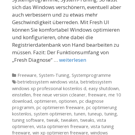
sich das Windows verschönern, eventuell aber
auch verbessern und zu etwas mehr
Geschwindigkeit überreden. Mit Fresh UI
können Sie komfortabel Windows optimieren
und konfigurieren, ohne dabei die
Registrierdatenbank von Hand bearbeiten zu
müssen. Fazit: Der Funktionsumfang von
„Fresh Diagnose“ …
weiterlesen
Kategorien
Freeware
,
System-Tuning
,
Systemprogramme
Tags
betriebssystem windows vista
,
betriebssystem
windows xp professional kostenlos d
,
easy shutdown
,
einstellen
,
free neue version ccleaner
,
freeware
,
me 10
download
,
optimieren
,
optionen
,
pc diagnose
programm
,
pc optimieren freeware
,
pc optimierung
kostenlos
,
system optimieren
,
tunen
,
tuneup
,
tuning
,
tuning software
,
tweak
,
tweaken
,
tweaks
,
vista
optimieren
,
vista optimieren freeware
,
vista tuning
freeware
,
win xp optimieren freeware
,
windows