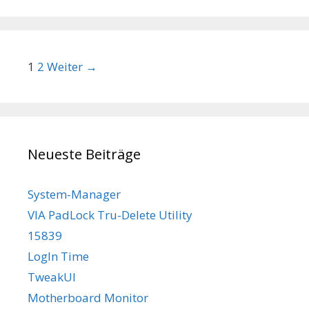
Beitrags-Navigation
1
2
Weiter →
Neueste Beiträge
System-Manager
VIA PadLock Tru-Delete Utility
15839
LogIn Time
TweakUI
Motherboard Monitor