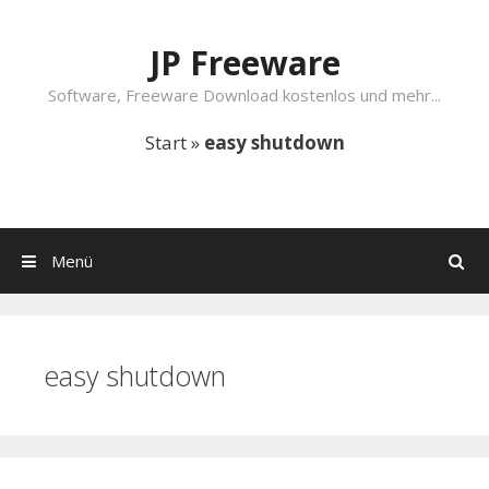
Springe zum Inhalt
JP Freeware
Software, Freeware Download kostenlos und mehr...
Start
»
easy shutdown
Menü
Suchen
easy shutdown