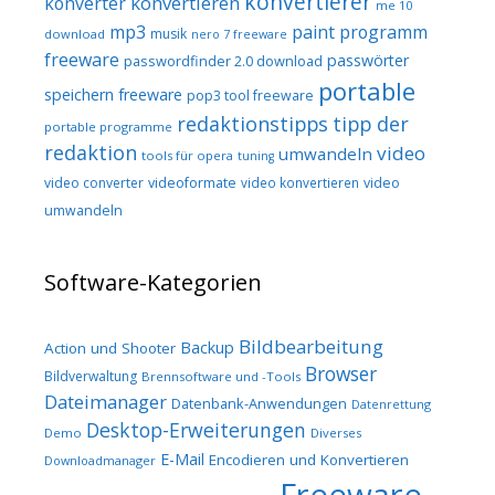
konvertierer
konvertieren
konverter
me 10
mp3
paint programm
musik
download
nero 7 freeware
freeware
passwörter
passwordfinder 2.0 download
portable
speichern freeware
pop3 tool freeware
redaktionstipps
tipp der
portable programme
redaktion
video
umwandeln
tools für opera
tuning
video converter
videoformate
video konvertieren
video
umwandeln
Software-Kategorien
Bildbearbeitung
Backup
Action und Shooter
Browser
Bildverwaltung
Brennsoftware und -Tools
Dateimanager
Datenbank-Anwendungen
Datenrettung
Desktop-Erweiterungen
Demo
Diverses
E-Mail
Encodieren und Konvertieren
Downloadmanager
Freeware