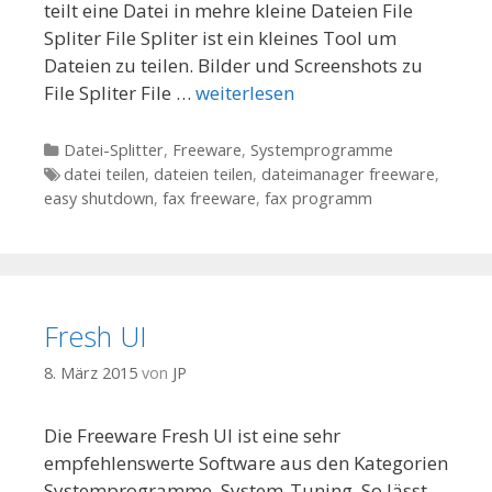
teilt eine Datei in mehre kleine Dateien File
Spliter File Spliter ist ein kleines Tool um
Dateien zu teilen. Bilder und Screenshots zu
File Spliter File …
weiterlesen
Kategorien
Datei-Splitter
,
Freeware
,
Systemprogramme
Tags
datei teilen
,
dateien teilen
,
dateimanager freeware
,
easy shutdown
,
fax freeware
,
fax programm
Fresh UI
8. März 2015
von
JP
Die Freeware Fresh UI ist eine sehr
empfehlenswerte Software aus den Kategorien
Systemprogramme, System-Tuning. So lässt