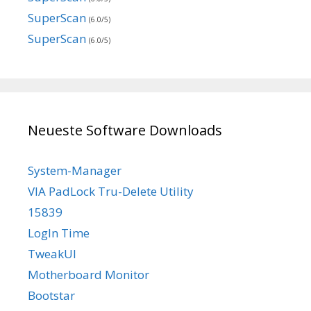
SuperScan
(6.0/5)
SuperScan
(6.0/5)
Neueste Software Downloads
System-Manager
VIA PadLock Tru-Delete Utility
15839
LogIn Time
TweakUI
Motherboard Monitor
Bootstar