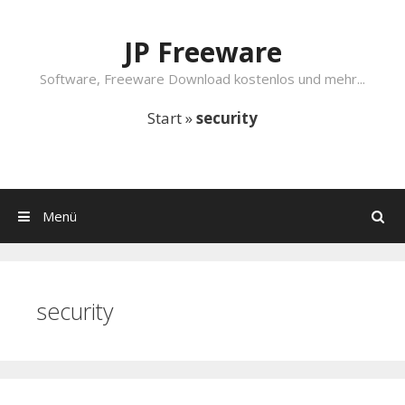
Springe zum Inhalt
JP Freeware
Software, Freeware Download kostenlos und mehr...
Start
»
security
Menü
Suchen
security