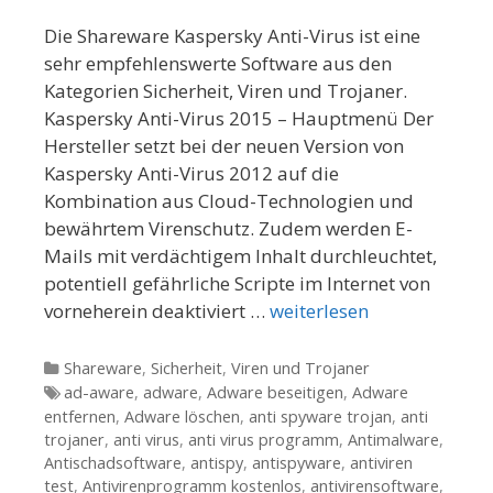
Die Shareware Kaspersky Anti-Virus ist eine
sehr empfehlenswerte Software aus den
Kategorien Sicherheit, Viren und Trojaner.
Kaspersky Anti-Virus 2015 – Hauptmenü Der
Hersteller setzt bei der neuen Version von
Kaspersky Anti-Virus 2012 auf die
Kombination aus Cloud-Technologien und
bewährtem Virenschutz. Zudem werden E-
Mails mit verdächtigem Inhalt durchleuchtet,
potentiell gefährliche Scripte im Internet von
vorneherein deaktiviert …
weiterlesen
Kategorien
Shareware
,
Sicherheit
,
Viren und Trojaner
Tags
ad-aware
,
adware
,
Adware beseitigen
,
Adware
entfernen
,
Adware löschen
,
anti spyware trojan
,
anti
trojaner
,
anti virus
,
anti virus programm
,
Antimalware
,
Antischadsoftware
,
antispy
,
antispyware
,
antiviren
test
,
Antivirenprogramm kostenlos
,
antivirensoftware
,