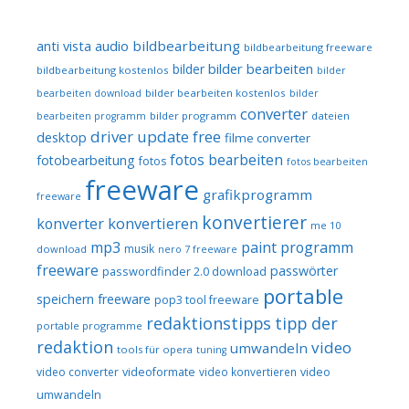
audio
bildbearbeitung
anti vista
bildbearbeitung freeware
bilder bearbeiten
bilder
bildbearbeitung kostenlos
bilder
bilder bearbeiten kostenlos
bearbeiten download
bilder
converter
bilder programm
dateien
bearbeiten programm
driver update free
desktop
filme converter
fotos bearbeiten
fotobearbeitung
fotos
fotos bearbeiten
freeware
grafikprogramm
freeware
konvertierer
konvertieren
konverter
me 10
mp3
paint programm
musik
download
nero 7 freeware
freeware
passwörter
passwordfinder 2.0 download
portable
speichern freeware
pop3 tool freeware
redaktionstipps
tipp der
portable programme
redaktion
video
umwandeln
tools für opera
tuning
video converter
videoformate
video konvertieren
video
umwandeln