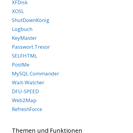
XFDisk
XOSL
ShutDownKönig
Logbuch
KeyMaster
Passwort.Tresor
SELFHTML
PostMe
MySQL Commander
Wait-Watcher
DFÜ-SPEED
Web2Map
RefreshForce
Themen und Funktionen