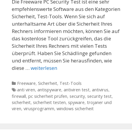
Die Freeware PC Security Test ist eine sehr
empfehlenswerte Software aus den Kategorien
Sicherheit, Test-Tools. Wenn Sie sich auf
unterhaltsame Art über die Sicherheit Ihres
Rechners informieren möchten, können Sie auf
das kostenlose Tool zurückgreifen, das die
Sicherheit Ihres Rechners mit vielen Tests
überprüft. Haben Sie Schädlinge gefunden
und entfernt, müssen Sie herausfinden, wie
diese …
weiterlesen
Kategorien
Freeware
,
Sicherheit
,
Test-Tools
Tags
anti viren
,
antispyware
,
antiviren test
,
antivirus
,
firewall
,
pc sicherheit prüfen
,
security
,
security test
,
sicherheit
,
sicherheit testen
,
spyware
,
trojaner und
viren
,
virusprogramm
,
windows sicherheit