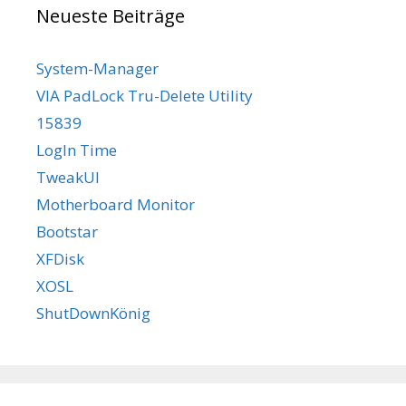
Neueste Beiträge
System-Manager
VIA PadLock Tru-Delete Utility
15839
LogIn Time
TweakUI
Motherboard Monitor
Bootstar
XFDisk
XOSL
ShutDownKönig