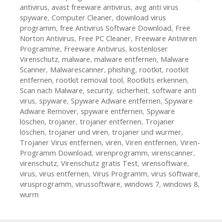
antivirus
,
avast freeware antivirus
,
avg anti virus
spyware
,
Computer Cleaner
,
download virus
programm
,
free Antivirus Software Download
,
Free
Norton Antivirus
,
Free PC Cleaner
,
Freeware Antiviren
Programme
,
Freeware Antivirus
,
kostenloser
Virenschutz
,
malware
,
malware entfernen
,
Malware
Scanner
,
Malwarescanner
,
phishing
,
rootkit
,
rootkit
entfernen
,
rootkit removal tool
,
Rootkits erkennen
,
Scan nach Malware
,
security
,
sicherheit
,
software anti
virus
,
spyware
,
Spyware Adware entfernen
,
Spyware
Adware Remover
,
spyware entfernen
,
Spyware
löschen
,
trojaner
,
trojaner entfernen
,
Trojaner
löschen
,
trojaner und viren
,
trojaner und würmer
,
Trojaner Virus entfernen
,
viren
,
Viren entfernen
,
Viren-
Programm Download
,
virenprogramm
,
virenscanner
,
virenschutz
,
Virenschutz gratis Test
,
virensoftware
,
virus
,
virus entfernen
,
Virus Programm
,
virus software
,
virusprogramm
,
virussoftware
,
windows 7
,
windows 8
,
wurm