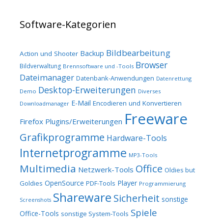
Software-Kategorien
Bildbearbeitung
Backup
Action und Shooter
Browser
Bildverwaltung
Brennsoftware und -Tools
Dateimanager
Datenbank-Anwendungen
Datenrettung
Desktop-Erweiterungen
Demo
Diverses
E-Mail
Encodieren und Konvertieren
Downloadmanager
Freeware
Firefox Plugins/Erweiterungen
Grafikprogramme
Hardware-Tools
Internetprogramme
MP3-Tools
Multimedia
Office
Netzwerk-Tools
Oldies but
OpenSource
Player
Goldies
PDF-Tools
Programmierung
Shareware
Sicherheit
sonstige
Screenshots
Spiele
Office-Tools
sonstige System-Tools