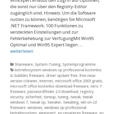
WinExpert erlaubt den Zugriff auf Optionen,
die sonst nur über den Registry-Editor
zugänglich sind. Hinweis: Um die Software
nutzen zu können, benötigen Sie Microsoft
.NET Framework. 100 Funktionen zu
versteckten Einstellungen und zur
Fehlerbehebung zur VerfügungMit Win95
Optimal und Win95 Expert liegen …
weiterlesen
Kategorien
Shareware
,
System-Tuning
,
Systemprogramme
Tags
betriebssystem windows xp professional kostenlos
d
,
bubbles freeware
,
driver update free
,
free neue
version ccleaner
,
internet
,
microsoft office 2003 gratis
,
microsoft office kostenlos download freeware
,
nero 7
freeware
,
passwordfinder 2.0 download
,
registry
,
security
,
sicherheit
,
tuneup
,
tuning
,
tweak
,
tweak
windows 7
,
tweak xp
,
tweaker
,
tweaking
,
win on cd
freeware
,
windows
,
windows xp professional
betriebssystem
,
winexpert
,
xp reparieren freeware
,
xp