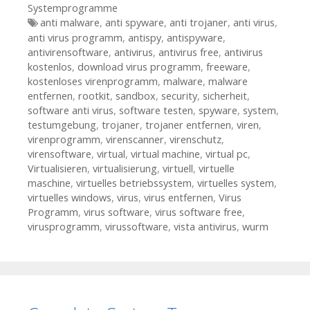
Systemprogramme
Tags
anti malware
,
anti spyware
,
anti trojaner
,
anti virus
,
anti virus programm
,
antispy
,
antispyware
,
antivirensoftware
,
antivirus
,
antivirus free
,
antivirus
kostenlos
,
download virus programm
,
freeware
,
kostenloses virenprogramm
,
malware
,
malware
entfernen
,
rootkit
,
sandbox
,
security
,
sicherheit
,
software anti virus
,
software testen
,
spyware
,
system
,
testumgebung
,
trojaner
,
trojaner entfernen
,
viren
,
virenprogramm
,
virenscanner
,
virenschutz
,
virensoftware
,
virtual
,
virtual machine
,
virtual pc
,
Virtualisieren
,
virtualisierung
,
virtuell
,
virtuelle
maschine
,
virtuelles betriebssystem
,
virtuelles system
,
virtuelles windows
,
virus
,
virus entfernen
,
Virus
Programm
,
virus software
,
virus software free
,
virusprogramm
,
virussoftware
,
vista antivirus
,
wurm