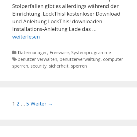
Stolperfallen gibt es allerdings während der
Einrichtung. LockThis! kostenloser Download
und Anleitung LockThis! downloaden
Installations-Anleitung Lade das …
weiterlesen
Kategorien
Dateimanager
,
Freeware
,
Systemprogramme
Tags
benutzer verwalten
,
benutzerverwaltung
,
computer
sperren
,
security
,
sicherheit
,
sperren
Beitrags-Navigation
1
2
…
5
Weiter →