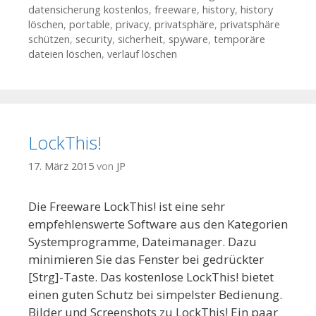
datensicherung kostenlos
,
freeware
,
history
,
history
löschen
,
portable
,
privacy
,
privatsphäre
,
privatsphäre
schützen
,
security
,
sicherheit
,
spyware
,
temporäre
dateien löschen
,
verlauf löschen
LockThis!
17. März 2015
von
JP
Die Freeware LockThis! ist eine sehr
empfehlenswerte Software aus den Kategorien
Systemprogramme, Dateimanager. Dazu
minimieren Sie das Fenster bei gedrückter
[Strg]-Taste. Das kostenlose LockThis! bietet
einen guten Schutz bei simpelster Bedienung.
Bilder und Screenshots zu LockThis! Ein paar