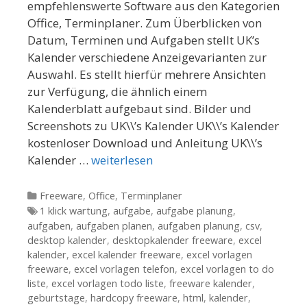
empfehlenswerte Software aus den Kategorien
Office, Terminplaner. Zum Überblicken von
Datum, Terminen und Aufgaben stellt UK’s
Kalender verschiedene Anzeigevarianten zur
Auswahl. Es stellt hierfür mehrere Ansichten
zur Verfügung, die ähnlich einem
Kalenderblatt aufgebaut sind. Bilder und
Screenshots zu UK\\’s Kalender UK\\’s Kalender
kostenloser Download und Anleitung UK\\’s
Kalender …
weiterlesen
Kategorien
Freeware
,
Office
,
Terminplaner
Tags
1 klick wartung
,
aufgabe
,
aufgabe planung
,
aufgaben
,
aufgaben planen
,
aufgaben planung
,
csv
,
desktop kalender
,
desktopkalender freeware
,
excel
kalender
,
excel kalender freeware
,
excel vorlagen
freeware
,
excel vorlagen telefon
,
excel vorlagen to do
liste
,
excel vorlagen todo liste
,
freeware kalender
,
geburtstage
,
hardcopy freeware
,
html
,
kalender
,