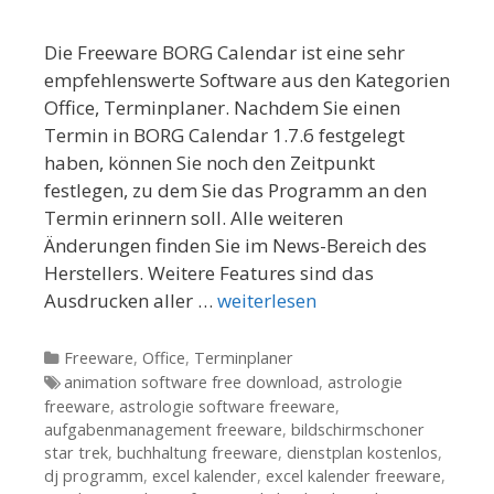
Die Freeware BORG Calendar ist eine sehr
empfehlenswerte Software aus den Kategorien
Office, Terminplaner. Nachdem Sie einen
Termin in BORG Calendar 1.7.6 festgelegt
haben, können Sie noch den Zeitpunkt
festlegen, zu dem Sie das Programm an den
Termin erinnern soll. Alle weiteren
Änderungen finden Sie im News-Bereich des
Herstellers. Weitere Features sind das
Ausdrucken aller …
weiterlesen
Kategorien
Freeware
,
Office
,
Terminplaner
Tags
animation software free download
,
astrologie
freeware
,
astrologie software freeware
,
aufgabenmanagement freeware
,
bildschirmschoner
star trek
,
buchhaltung freeware
,
dienstplan kostenlos
,
dj programm
,
excel kalender
,
excel kalender freeware
,