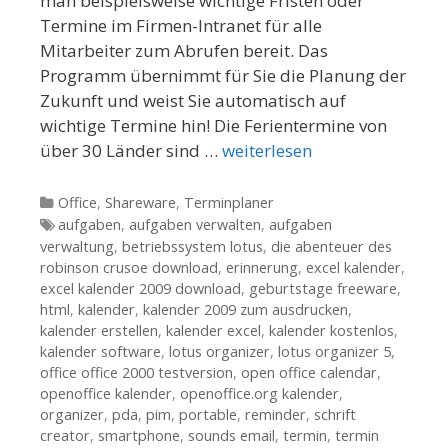
man beispielsweise wichtige Fristen oder
Termine im Firmen-Intranet für alle
Mitarbeiter zum Abrufen bereit. Das
Programm übernimmt für Sie die Planung der
Zukunft und weist Sie automatisch auf
wichtige Termine hin! Die Ferientermine von
über 30 Länder sind …
weiterlesen
Kategorien
Office
,
Shareware
,
Terminplaner
Tags
aufgaben
,
aufgaben verwalten
,
aufgaben
verwaltung
,
betriebssystem lotus
,
die abenteuer des
robinson crusoe download
,
erinnerung
,
excel kalender
,
excel kalender 2009 download
,
geburtstage freeware
,
html
,
kalender
,
kalender 2009 zum ausdrucken
,
kalender erstellen
,
kalender excel
,
kalender kostenlos
,
kalender software
,
lotus organizer
,
lotus organizer 5
,
office office 2000 testversion
,
open office calendar
,
openoffice kalender
,
openoffice.org kalender
,
organizer
,
pda
,
pim
,
portable
,
reminder
,
schrift
creator
,
smartphone
,
sounds email
,
termin
,
termin