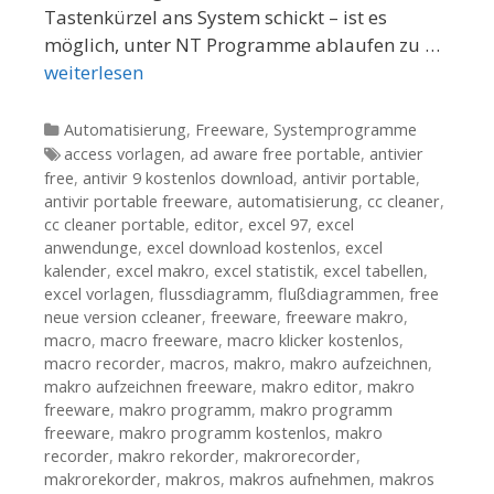
Tastenkürzel ans System schickt – ist es
möglich, unter NT Programme ablaufen zu …
weiterlesen
Kategorien
Automatisierung
,
Freeware
,
Systemprogramme
Tags
access vorlagen
,
ad aware free portable
,
antivier
free
,
antivir 9 kostenlos download
,
antivir portable
,
antivir portable freeware
,
automatisierung
,
cc cleaner
,
cc cleaner portable
,
editor
,
excel 97
,
excel
anwendunge
,
excel download kostenlos
,
excel
kalender
,
excel makro
,
excel statistik
,
excel tabellen
,
excel vorlagen
,
flussdiagramm
,
flußdiagrammen
,
free
neue version ccleaner
,
freeware
,
freeware makro
,
macro
,
macro freeware
,
macro klicker kostenlos
,
macro recorder
,
macros
,
makro
,
makro aufzeichnen
,
makro aufzeichnen freeware
,
makro editor
,
makro
freeware
,
makro programm
,
makro programm
freeware
,
makro programm kostenlos
,
makro
recorder
,
makro rekorder
,
makrorecorder
,
makrorekorder
,
makros
,
makros aufnehmen
,
makros