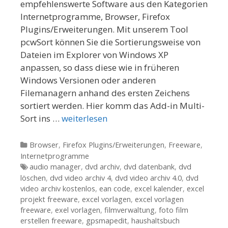
empfehlenswerte Software aus den Kategorien
Internetprogramme, Browser, Firefox
Plugins/Erweiterungen. Mit unserem Tool
pcwSort können Sie die Sortierungsweise von
Dateien im Explorer von Windows XP
anpassen, so dass diese wie in früheren
Windows Versionen oder anderen
Filemanagern anhand des ersten Zeichens
sortiert werden. Hier komm das Add-in Multi-
Sort ins …
weiterlesen
Kategorien
Browser
,
Firefox Plugins/Erweiterungen
,
Freeware
,
Internetprogramme
Tags
audio manager
,
dvd archiv
,
dvd datenbank
,
dvd
löschen
,
dvd video archiv 4
,
dvd video archiv 4.0
,
dvd
video archiv kostenlos
,
ean code
,
excel kalender
,
excel
projekt freeware
,
excel vorlagen
,
excel vorlagen
freeware
,
exel vorlagen
,
filmverwaltung
,
foto film
erstellen freeware
,
gpsmapedit
,
haushaltsbuch