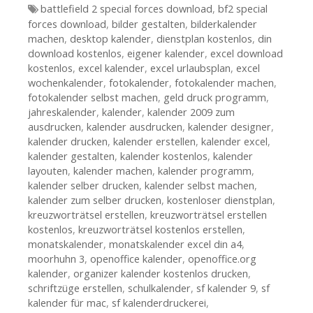
Tags
battlefield 2 special forces download
,
bf2 special
forces download
,
bilder gestalten
,
bilderkalender
machen
,
desktop kalender
,
dienstplan kostenlos
,
din
download kostenlos
,
eigener kalender
,
excel download
kostenlos
,
excel kalender
,
excel urlaubsplan
,
excel
wochenkalender
,
fotokalender
,
fotokalender machen
,
fotokalender selbst machen
,
geld druck programm
,
jahreskalender
,
kalender
,
kalender 2009 zum
ausdrucken
,
kalender ausdrucken
,
kalender designer
,
kalender drucken
,
kalender erstellen
,
kalender excel
,
kalender gestalten
,
kalender kostenlos
,
kalender
layouten
,
kalender machen
,
kalender programm
,
kalender selber drucken
,
kalender selbst machen
,
kalender zum selber drucken
,
kostenloser dienstplan
,
kreuzworträtsel erstellen
,
kreuzworträtsel erstellen
kostenlos
,
kreuzworträtsel kostenlos erstellen
,
monatskalender
,
monatskalender excel din a4
,
moorhuhn 3
,
openoffice kalender
,
openoffice.org
kalender
,
organizer kalender kostenlos drucken
,
schriftzüge erstellen
,
schulkalender
,
sf kalender 9
,
sf
kalender für mac
,
sf kalenderdruckerei
,