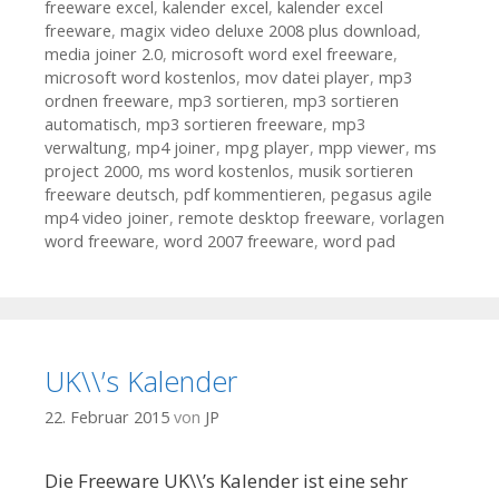
freeware excel
,
kalender excel
,
kalender excel
freeware
,
magix video deluxe 2008 plus download
,
media joiner 2.0
,
microsoft word exel freeware
,
microsoft word kostenlos
,
mov datei player
,
mp3
ordnen freeware
,
mp3 sortieren
,
mp3 sortieren
automatisch
,
mp3 sortieren freeware
,
mp3
verwaltung
,
mp4 joiner
,
mpg player
,
mpp viewer
,
ms
project 2000
,
ms word kostenlos
,
musik sortieren
freeware deutsch
,
pdf kommentieren
,
pegasus agile
mp4 video joiner
,
remote desktop freeware
,
vorlagen
word freeware
,
word 2007 freeware
,
word pad
UK\\’s Kalender
22. Februar 2015
von
JP
Die Freeware UK\\’s Kalender ist eine sehr