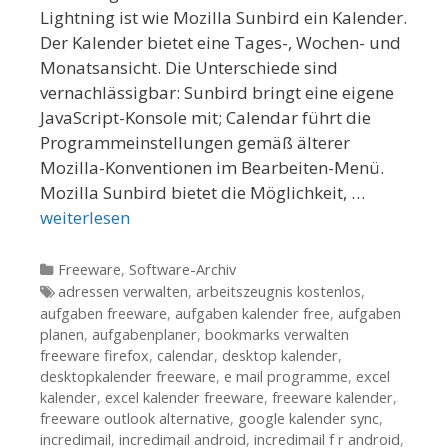
Lightning ist wie Mozilla Sunbird ein Kalender.
Der Kalender bietet eine Tages-, Wochen- und
Monatsansicht. Die Unterschiede sind
vernachlässigbar: Sunbird bringt eine eigene
JavaScript-Konsole mit; Calendar führt die
Programmeinstellungen gemäß älterer
Mozilla-Konventionen im Bearbeiten-Menü.
Mozilla Sunbird bietet die Möglichkeit, …
weiterlesen
Kategorien
Freeware
,
Software-Archiv
Tags
adressen verwalten
,
arbeitszeugnis kostenlos
,
aufgaben freeware
,
aufgaben kalender free
,
aufgaben
planen
,
aufgabenplaner
,
bookmarks verwalten
freeware firefox
,
calendar
,
desktop kalender
,
desktopkalender freeware
,
e mail programme
,
excel
kalender
,
excel kalender freeware
,
freeware kalender
,
freeware outlook alternative
,
google kalender sync
,
incredimail
,
incredimail android
,
incredimail f r android
,