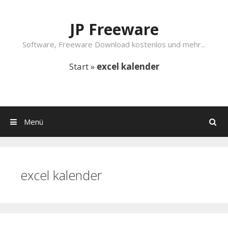
Springe zum Inhalt
JP Freeware
Software, Freeware Download kostenlos und mehr...
Start
»
excel kalender
Menü
Suchen
excel kalender