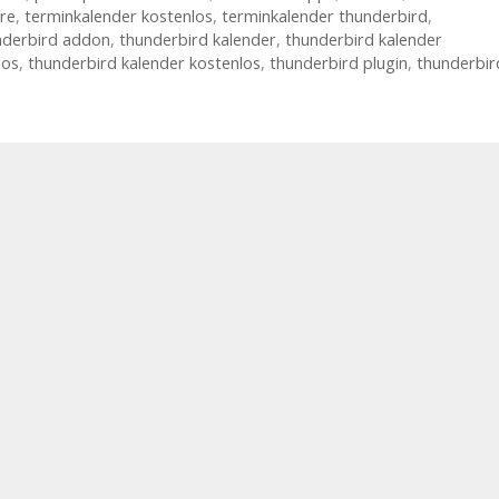
re
,
terminkalender kostenlos
,
terminkalender thunderbird
,
nderbird addon
,
thunderbird kalender
,
thunderbird kalender
los
,
thunderbird kalender kostenlos
,
thunderbird plugin
,
thunderbir