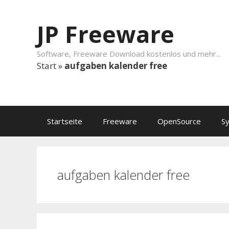
Springe zum Inhalt
JP Freeware
Software, Freeware Download kostenlos und mehr...
Start
»
aufgaben kalender free
Startseite
Freeware
OpenSource
S
aufgaben kalender free