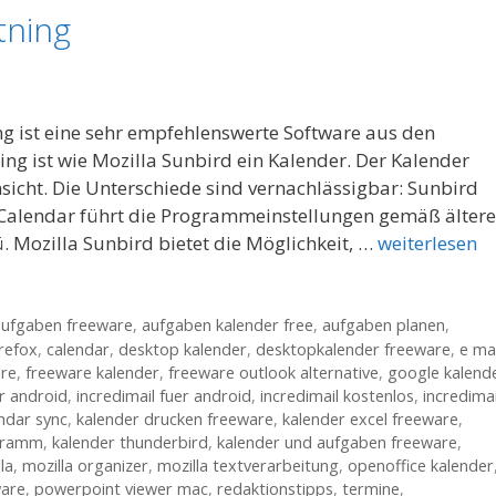
tning
g ist eine sehr empfehlenswerte Software aus den
ing ist wie Mozilla Sunbird ein Kalender. Der Kalender
icht. Die Unterschiede sind vernachlässigbar: Sunbird
; Calendar führt die Programmeinstellungen gemäß ältere
 Mozilla Sunbird bietet die Möglichkeit, …
weiterlesen
aufgaben freeware
,
aufgaben kalender free
,
aufgaben planen
,
refox
,
calendar
,
desktop kalender
,
desktopkalender freeware
,
e mai
are
,
freeware kalender
,
freeware outlook alternative
,
google kalend
 r android
,
incredimail fuer android
,
incredimail kostenlos
,
incredimai
ndar sync
,
kalender drucken freeware
,
kalender excel freeware
,
gramm
,
kalender thunderbird
,
kalender und aufgaben freeware
,
la
,
mozilla organizer
,
mozilla textverarbeitung
,
openoffice kalender
ware
,
powerpoint viewer mac
,
redaktionstipps
,
termine
,