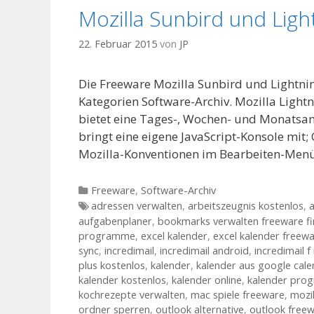
Mozilla Sunbird und Ligh
22. Februar 2015
von
JP
Die Freeware Mozilla Sunbird und Lightnin
Kategorien Software-Archiv. Mozilla Lightn
bietet eine Tages-, Wochen- und Monatsans
bringt eine eigene JavaScript-Konsole mit
Mozilla-Konventionen im Bearbeiten-Menü.
Kategorien
Freeware
,
Software-Archiv
Tags
adressen verwalten
,
arbeitszeugnis kostenlos
,
aufgabenplaner
,
bookmarks verwalten freeware fi
programme
,
excel kalender
,
excel kalender freew
sync
,
incredimail
,
incredimail android
,
incredimail f
plus kostenlos
,
kalender
,
kalender aus google cale
kalender kostenlos
,
kalender online
,
kalender pro
kochrezepte verwalten
,
mac spiele freeware
,
mozil
ordner sperren
,
outlook alternative
,
outlook free