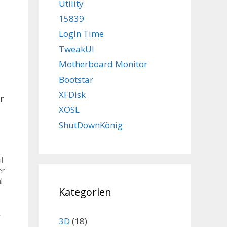
Utility
15839
LogIn Time
TweakUI
Motherboard Monitor
Bootstar
XFDisk
r
XOSL
ShutDownKönig
l
er
l
Kategorien
,
3D
(18)