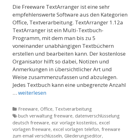
Die Freeware TextArranger ist eine sehr
empfehlenswerte Software aus den Kategorien
Office, Textverarbeitung. TextArranger 1.12a
TextArranger ist ein Multi-Textbuch-
Programm, mit dem man bis zu 5
voneinander unabhängigen Textbüchern
erstellen und bearbeiten kann. Der kostenlose
Organisator hilft so dabei, Notizen und
Anmerkungen in übersichtlicher Art und
Weise zusammenzufassen und abzulegen.
Jedes Textbuch kann eine unbegrenzte Anzahl
…
weiterlesen
Kategorien
Freeware
,
Office
,
Textverarbeitung
Tags
buch verwaltung freeware
,
datenverschlüsselung
deutsch freeware
,
eür vorlage kostenlos
,
excel
vorlagen freeware
,
excel vorlagen telefon
,
freeware
zum email verschlüsseln
,
Gliederungseditor
,