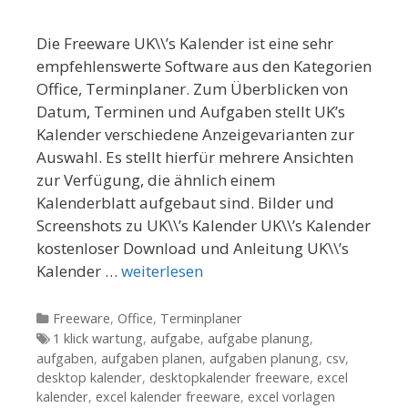
Die Freeware UK\\’s Kalender ist eine sehr
empfehlenswerte Software aus den Kategorien
Office, Terminplaner. Zum Überblicken von
Datum, Terminen und Aufgaben stellt UK’s
Kalender verschiedene Anzeigevarianten zur
Auswahl. Es stellt hierfür mehrere Ansichten
zur Verfügung, die ähnlich einem
Kalenderblatt aufgebaut sind. Bilder und
Screenshots zu UK\\’s Kalender UK\\’s Kalender
kostenloser Download und Anleitung UK\\’s
Kalender …
weiterlesen
Kategorien
Freeware
,
Office
,
Terminplaner
Tags
1 klick wartung
,
aufgabe
,
aufgabe planung
,
aufgaben
,
aufgaben planen
,
aufgaben planung
,
csv
,
desktop kalender
,
desktopkalender freeware
,
excel
kalender
,
excel kalender freeware
,
excel vorlagen