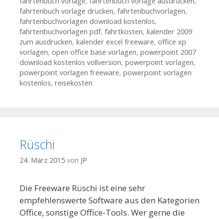
fahrtenbuch vorlage
,
fahrtenbuch vorlage ausdrucken
,
fahrtenbuch vorlage drucken
,
fahrtenbuchvorlagen
,
fahrtenbuchvorlagen download kostenlos
,
fahrtenbuchvorlagen pdf
,
fahrtkosten
,
kalender 2009
zum ausdrucken
,
kalender excel freeware
,
office xp
vorlagen
,
open office base vorlagen
,
powerpoint 2007
download kostenlos vollversion
,
powerpoint vorlagen
,
powerpoint vorlagen freeware
,
powerpoint vorlagen
kostenlos
,
reisekosten
Rüschi
24. März 2015
von
JP
Die Freeware Rüschi ist eine sehr
empfehlenswerte Software aus den Kategorien
Office, sonstige Office-Tools. Wer gerne die