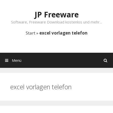
Springe zum Inhalt
JP Freeware
Software, Freeware Download kostenlos und mehr...
Start
»
excel vorlagen telefon
Menü
Suchen
excel vorlagen telefon