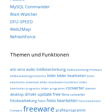
MySQL Commander
Wait-Watcher
DFÜ-SPEED
Web2Map
RefreshForce
Themen und Funktionen
audio
bildbearbeitung
anti vista
bildbearbeitung freeware
bilder bearbeiten
bilder
bildbearbeitung kostenlos
bilder
bilder bearbeiten kostenlos
bearbeiten download
bilder
converter
bilder programm
dateien
bearbeiten programm
driver update free
desktop
filme converter
fotos bearbeiten
fotobearbeitung
fotos
fotos bearbeiten
freeware
grafikprogramm
freeware