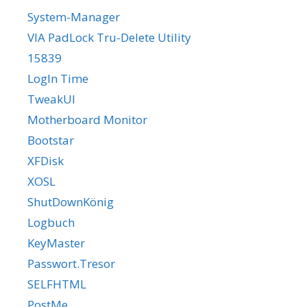
System-Manager
VIA PadLock Tru-Delete Utility
15839
LogIn Time
TweakUI
Motherboard Monitor
Bootstar
XFDisk
XOSL
ShutDownKönig
Logbuch
KeyMaster
Passwort.Tresor
SELFHTML
PostMe