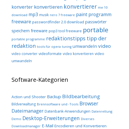
konvertierer
konvertieren
konverter
me 10
mp3
paint programm
musik
download
nero 7 freeware
freeware
passwörter
passwordfinder 2.0 download
portable
speichern freeware
pop3 tool freeware
redaktionstipps
tipp der
portable programme
redaktion
video
umwandeln
tools für opera
tuning
video converter
videoformate
video konvertieren
video
umwandeln
Software-Kategorien
Bildbearbeitung
Backup
Action und Shooter
Browser
Bildverwaltung
Brennsoftware und -Tools
Dateimanager
Datenbank-Anwendungen
Datenrettung
Desktop-Erweiterungen
Demo
Diverses
E-Mail
Encodieren und Konvertieren
Downloadmanager