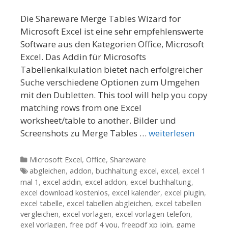
Die Shareware Merge Tables Wizard for
Microsoft Excel ist eine sehr empfehlenswerte
Software aus den Kategorien Office, Microsoft
Excel. Das Addin für Microsofts
Tabellenkalkulation bietet nach erfolgreicher
Suche verschiedene Optionen zum Umgehen
mit den Dubletten. This tool will help you copy
matching rows from one Excel
worksheet/table to another. Bilder und
Screenshots zu Merge Tables …
weiterlesen
Kategorien
Microsoft Excel
,
Office
,
Shareware
Tags
abgleichen
,
addon
,
buchhaltung excel
,
excel
,
excel 1
mal 1
,
excel addin
,
excel addon
,
excel buchhaltung
,
excel download kostenlos
,
excel kalender
,
excel plugin
,
excel tabelle
,
excel tabellen abgleichen
,
excel tabellen
vergleichen
,
excel vorlagen
,
excel vorlagen telefon
,
exel vorlagen
,
free pdf 4 you
,
freepdf xp join
,
game