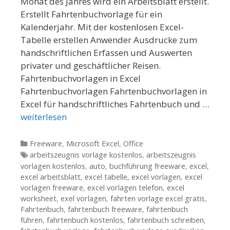
Monat des Jahres wird ein Arbeitsblatt erstellt.
Erstellt Fahrtenbuchvorlage für ein
Kalenderjahr. Mit der kostenlosen Excel-
Tabelle erstellen Anwender Ausdrucke zum
handschriftlichen Erfassen und Auswerten
privater und geschäftlicher Reisen.
Fahrtenbuchvorlagen in Excel
Fahrtenbuchvorlagen Fahrtenbuchvorlagen in
Excel für handschriftliches Fahrtenbuch und …
weiterlesen
Kategorien
Freeware
,
Microsoft Excel
,
Office
Tags
arbeitszeugnis vorlage kostenlos
,
arbeitszeugnis
vorlagen kostenlos
,
auto
,
buchführung freeware
,
excel
,
excel arbeitsblatt
,
excel tabelle
,
excel vorlagen
,
excel
vorlagen freeware
,
excel vorlagen telefon
,
excel
worksheet
,
exel vorlagen
,
fahrten vorlage excel gratis
,
Fahrtenbuch
,
fahrtenbuch freeware
,
fahrtenbuch
führen
,
fahrtenbuch kostenlos
,
fahrtenbuch schreiben
,