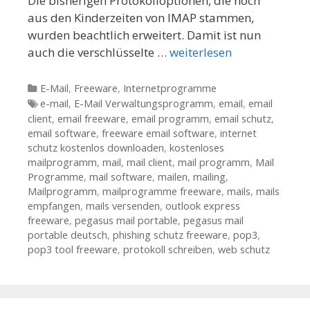
Die bisherigen Protokolloptionen, die noch
aus den Kinderzeiten von IMAP stammen,
wurden beachtlich erweitert. Damit ist nun
auch die verschlüsselte …
weiterlesen
Kategorien
E-Mail
,
Freeware
,
Internetprogramme
Tags
e-mail
,
E-Mail Verwaltungsprogramm
,
email
,
email
client
,
email freeware
,
email programm
,
email schutz
,
email software
,
freeware email software
,
internet
schutz kostenlos downloaden
,
kostenloses
mailprogramm
,
mail
,
mail client
,
mail programm
,
Mail
Programme
,
mail software
,
mailen
,
mailing
,
Mailprogramm
,
mailprogramme freeware
,
mails
,
mails
empfangen
,
mails versenden
,
outlook express
freeware
,
pegasus mail portable
,
pegasus mail
portable deutsch
,
phishing schutz freeware
,
pop3
,
pop3 tool freeware
,
protokoll schreiben
,
web schutz