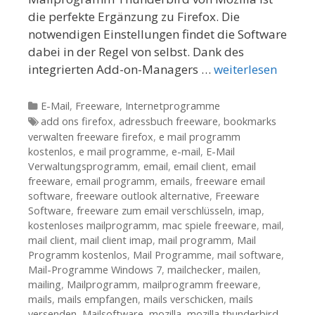
die perfekte Ergänzung zu Firefox. Die
notwendigen Einstellungen findet die Software
dabei in der Regel von selbst. Dank des
integrierten Add-on-Managers …
weiterlesen
Kategorien
E-Mail
,
Freeware
,
Internetprogramme
Tags
add ons firefox
,
adressbuch freeware
,
bookmarks
verwalten freeware firefox
,
e mail programm
kostenlos
,
e mail programme
,
e-mail
,
E-Mail
Verwaltungsprogramm
,
email
,
email client
,
email
freeware
,
email programm
,
emails
,
freeware email
software
,
freeware outlook alternative
,
Freeware
Software
,
freeware zum email verschlüsseln
,
imap
,
kostenloses mailprogramm
,
mac spiele freeware
,
mail
,
mail client
,
mail client imap
,
mail programm
,
Mail
Programm kostenlos
,
Mail Programme
,
mail software
,
Mail-Programme Windows 7
,
mailchecker
,
mailen
,
mailing
,
Mailprogramm
,
mailprogramm freeware
,
mails
,
mails empfangen
,
mails verschicken
,
mails
versenden
,
Mailsoftware
,
mozilla
,
mozilla thunderbird