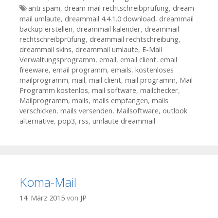
Tags
anti spam
,
dream mail rechtschreibprüfung
,
dream
mail umlaute
,
dreammail 4.4.1.0 download
,
dreammail
backup erstellen
,
dreammail kalender
,
dreammail
rechtschreibprüfung
,
dreammail rechtschreibung
,
dreammail skins
,
dreammail umlaute
,
E-Mail
Verwaltungsprogramm
,
email
,
email client
,
email
freeware
,
email programm
,
emails
,
kostenloses
mailprogramm
,
mail
,
mail client
,
mail programm
,
Mail
Programm kostenlos
,
mail software
,
mailchecker
,
Mailprogramm
,
mails
,
mails empfangen
,
mails
verschicken
,
mails versenden
,
Mailsoftware
,
outlook
alternative
,
pop3
,
rss
,
umlaute dreammail
Koma-Mail
14. März 2015
von
JP