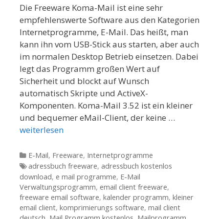
Die Freeware Koma-Mail ist eine sehr
empfehlenswerte Software aus den Kategorien
Internetprogramme, E-Mail. Das heißt, man
kann ihn vom USB-Stick aus starten, aber auch
im normalen Desktop Betrieb einsetzen. Dabei
legt das Programm großen Wert auf
Sicherheit und blockt auf Wunsch
automatisch Skripte und ActiveX-
Komponenten. Koma-Mail 3.52 ist ein kleiner
und bequemer eMail-Client, der keine …
weiterlesen
Kategorien
E-Mail
,
Freeware
,
Internetprogramme
Tags
adressbuch freeware
,
adressbuch kostenlos
download
,
e mail programme
,
E-Mail
Verwaltungsprogramm
,
email client freeware
,
freeware email software
,
kalender programm
,
kleiner
email client
,
komprimierungs software
,
mail client
deutsch
,
Mail Programm kostenlos
,
Mailprogramm
,