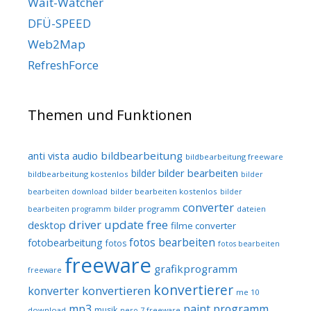
Wait-Watcher
DFÜ-SPEED
Web2Map
RefreshForce
Themen und Funktionen
audio
bildbearbeitung
anti vista
bildbearbeitung freeware
bilder bearbeiten
bilder
bildbearbeitung kostenlos
bilder
bilder bearbeiten kostenlos
bearbeiten download
bilder
converter
bilder programm
dateien
bearbeiten programm
driver update free
desktop
filme converter
fotos bearbeiten
fotobearbeitung
fotos
fotos bearbeiten
freeware
grafikprogramm
freeware
konvertierer
konvertieren
konverter
me 10
mp3
paint programm
musik
download
nero 7 freeware