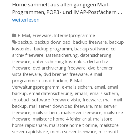
Home sammelt aus allen gängigen Mail-
Programmen, POP3- und IMAP-Postfächern …
weiterlesen
Kategorien
E-Mail
,
Freeware
,
Internetprogramme
Tags
backup
,
backup download
,
backup freeware
,
backup
kostenlos
,
backup programm
,
backup software
,
cd
archiv freeware
,
Datensicherung
,
datensicherung
freeware
,
datensicherung kostenlos
,
dvd archiv
freeware
,
dvd archivierung freeware
,
dvd brennen
vista freeware
,
dvd brenner freeware
,
e mail
programme
,
e-mail backup
,
E-Mail
Verwaltungsprogramm
,
e-mails sichern
,
email
,
email
backup
,
email datensicherung
,
emails
,
emails sichern
,
fotobuch software freeware vista
,
freeware
,
mail
,
mail
backup
,
mail server download freeware
,
mail server
freeware
,
mails sichern
,
mailserver freeware
,
mailstore
freeware
,
mailstore home 4 fehler arial
,
mailstore
home rapidshare
,
mailstore home t online
,
mailstore
server rapidshare
,
media server freeware
,
microsoft