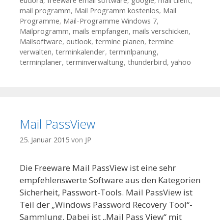
eudora
,
freeware email software
,
google
,
mail client
,
mail programm
,
Mail Programm kostenlos
,
Mail
Programme
,
Mail-Programme Windows 7
,
Mailprogramm
,
mails empfangen
,
mails verschicken
,
Mailsoftware
,
outlook
,
termine planen
,
termine
verwalten
,
terminkalender
,
terminlpanung
,
terminplaner
,
terminverwaltung
,
thunderbird
,
yahoo
Mail PassView
25. Januar 2015
von
JP
Die Freeware Mail PassView ist eine sehr
empfehlenswerte Software aus den Kategorien
Sicherheit, Passwort-Tools. Mail PassView ist
Teil der „Windows Password Recovery Tool“-
Sammlung. Dabei ist „Mail Pass View“ mit