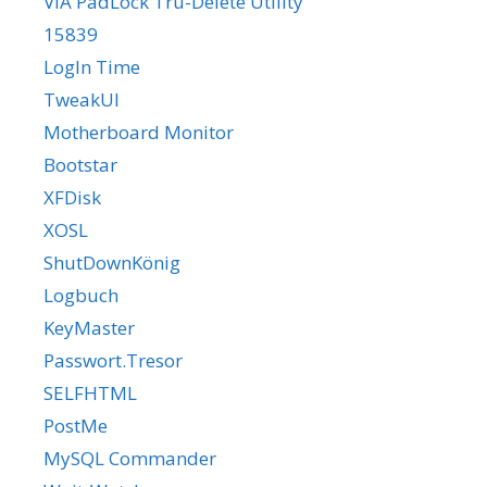
VIA PadLock Tru-Delete Utility
15839
LogIn Time
TweakUI
Motherboard Monitor
Bootstar
XFDisk
XOSL
ShutDownKönig
Logbuch
KeyMaster
Passwort.Tresor
SELFHTML
PostMe
MySQL Commander