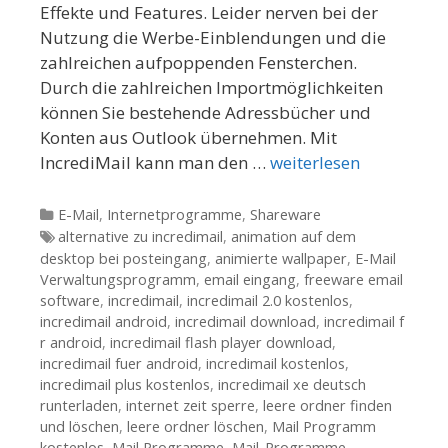
Effekte und Features. Leider nerven bei der
Nutzung die Werbe-Einblendungen und die
zahlreichen aufpoppenden Fensterchen.
Durch die zahlreichen Importmöglichkeiten
können Sie bestehende Adressbücher und
Konten aus Outlook übernehmen. Mit
IncrediMail kann man den …
weiterlesen
Kategorien
E-Mail
,
Internetprogramme
,
Shareware
Tags
alternative zu incredimail
,
animation auf dem
desktop bei posteingang
,
animierte wallpaper
,
E-Mail
Verwaltungsprogramm
,
email eingang
,
freeware email
software
,
incredimail
,
incredimail 2.0 kostenlos
,
incredimail android
,
incredimail download
,
incredimail f
r android
,
incredimail flash player download
,
incredimail fuer android
,
incredimail kostenlos
,
incredimail plus kostenlos
,
incredimail xe deutsch
runterladen
,
internet zeit sperre
,
leere ordner finden
und löschen
,
leere ordner löschen
,
Mail Programm
kostenlos
,
Mail Programme
,
Mail-Programme