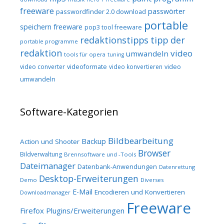
freeware
passwörter
passwordfinder 2.0 download
portable
speichern freeware
pop3 tool freeware
redaktionstipps
tipp der
portable programme
redaktion
video
umwandeln
tools für opera
tuning
video converter
videoformate
video konvertieren
video
umwandeln
Software-Kategorien
Bildbearbeitung
Backup
Action und Shooter
Browser
Bildverwaltung
Brennsoftware und -Tools
Dateimanager
Datenbank-Anwendungen
Datenrettung
Desktop-Erweiterungen
Demo
Diverses
E-Mail
Encodieren und Konvertieren
Downloadmanager
Freeware
Firefox Plugins/Erweiterungen