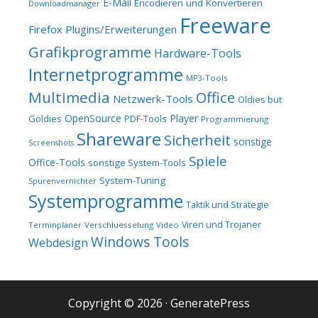
E-Mail
Encodieren und Konvertieren
Downloadmanager
Freeware
Firefox Plugins/Erweiterungen
Grafikprogramme
Hardware-Tools
Internetprogramme
MP3-Tools
Multimedia
Office
Netzwerk-Tools
Oldies but
OpenSource
Player
Goldies
PDF-Tools
Programmierung
Shareware
Sicherheit
sonstige
Screenshots
Spiele
Office-Tools
sonstige System-Tools
System-Tuning
Spurenvernichter
Systemprogramme
Taktik und Strategie
Viren und Trojaner
Terminplaner
Verschluesselung
Video
Windows Tools
Webdesign
Copyright © 2026
·
GeneratePress