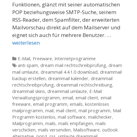
Funktionen, glänzt mit seiner automatischen
POP beziehungsweise SMTP-Suche, seinem
RSS-Reader, dem Spamfilter, der erweiterten
Mailvorschau direkt auf dem Mailserver und
eignet sich auch für mehrere Benutzer. …
weiterlesen
Kategorien
E-Mail
,
Freeware
,
Internetprogramme
Tags
anti spam
,
dream mail rechtschreibprüfung
,
dream
mail umlaute
,
dreammail 4.4.1.0 download
,
dreammail
backup erstellen
,
dreammail kalender
,
dreammail
rechtschreibprüfung
,
dreammail rechtschreibung
,
dreammail skins
,
dreammail umlaute
,
E-Mail
Verwaltungsprogramm
,
email
,
email client
,
email
freeware
,
email programm
,
emails
,
kostenloses
mailprogramm
,
mail
,
mail client
,
mail programm
,
Mail
Programm kostenlos
,
mail software
,
mailchecker
,
Mailprogramm
,
mails
,
mails empfangen
,
mails
verschicken
,
mails versenden
,
Mailsoftware
,
outlook
alternative
,
pop3
,
rss
,
umlaute dreammail