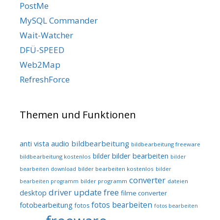
PostMe
MySQL Commander
Wait-Watcher
DFÜ-SPEED
Web2Map
RefreshForce
Themen und Funktionen
audio
bildbearbeitung
anti vista
bildbearbeitung freeware
bilder bearbeiten
bilder
bildbearbeitung kostenlos
bilder
bilder bearbeiten kostenlos
bearbeiten download
bilder
converter
bilder programm
dateien
bearbeiten programm
driver update free
desktop
filme converter
fotos bearbeiten
fotobearbeitung
fotos
fotos bearbeiten