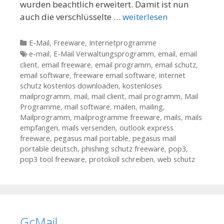
wurden beachtlich erweitert. Damit ist nun
auch die verschlüsselte …
weiterlesen
Kategorien
E-Mail
,
Freeware
,
Internetprogramme
Tags
e-mail
,
E-Mail Verwaltungsprogramm
,
email
,
email
client
,
email freeware
,
email programm
,
email schutz
,
email software
,
freeware email software
,
internet
schutz kostenlos downloaden
,
kostenloses
mailprogramm
,
mail
,
mail client
,
mail programm
,
Mail
Programme
,
mail software
,
mailen
,
mailing
,
Mailprogramm
,
mailprogramme freeware
,
mails
,
mails
empfangen
,
mails versenden
,
outlook express
freeware
,
pegasus mail portable
,
pegasus mail
portable deutsch
,
phishing schutz freeware
,
pop3
,
pop3 tool freeware
,
protokoll schreiben
,
web schutz
GcMail