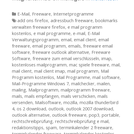
Kategorien
E-Mail
,
Freeware
,
Internetprogramme
Tags
add ons firefox
,
adressbuch freeware
,
bookmarks
verwalten freeware firefox
,
e mail programm
kostenlos
,
e mail programme
,
e-mail
,
E-Mail
Verwaltungsprogramm
,
email
,
email client
,
email
freeware
,
email programm
,
emails
,
freeware email
software
,
freeware outlook alternative
,
Freeware
Software
,
freeware zum email verschlüsseln
,
imap
,
kostenloses mailprogramm
,
mac spiele freeware
,
mail
,
mail client
,
mail client imap
,
mail programm
,
Mail
Programm kostenlos
,
Mail Programme
,
mail software
,
Mail-Programme Windows 7
,
mailchecker
,
mailen
,
mailing
,
Mailprogramm
,
mailprogramm freeware
,
mails
,
mails empfangen
,
mails verschicken
,
mails
versenden
,
Mailsoftware
,
mozilla
,
mozilla thunderbird
4
,
os 2 download
,
outlook
,
outlook 2007 download
,
outlook alternative
,
outlook freeware
,
pop3
,
portable
,
rechtschreibprüfung
,
rechtschreibprüfung e mail
,
redaktionstipps
,
spam
,
terminkalender 2 freeware
,
terminkalender freeware
,
terminkalender kostenlos
,