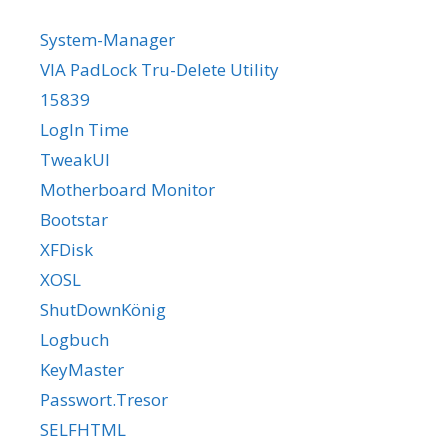
System-Manager
VIA PadLock Tru-Delete Utility
15839
LogIn Time
TweakUI
Motherboard Monitor
Bootstar
XFDisk
XOSL
ShutDownKönig
Logbuch
KeyMaster
Passwort.Tresor
SELFHTML