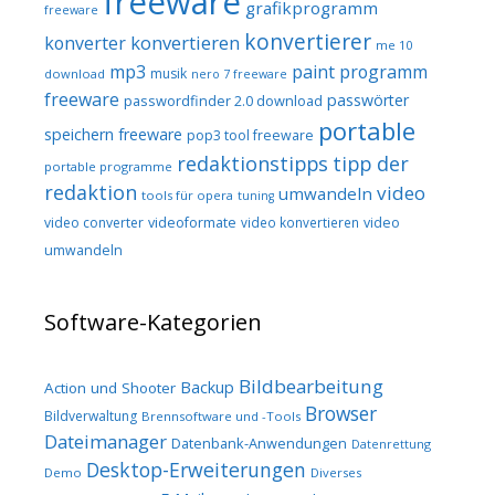
freeware
grafikprogramm
freeware
konvertierer
konvertieren
konverter
me 10
mp3
paint programm
musik
download
nero 7 freeware
freeware
passwörter
passwordfinder 2.0 download
portable
speichern freeware
pop3 tool freeware
redaktionstipps
tipp der
portable programme
redaktion
video
umwandeln
tools für opera
tuning
video converter
videoformate
video konvertieren
video
umwandeln
Software-Kategorien
Bildbearbeitung
Backup
Action und Shooter
Browser
Bildverwaltung
Brennsoftware und -Tools
Dateimanager
Datenbank-Anwendungen
Datenrettung
Desktop-Erweiterungen
Demo
Diverses