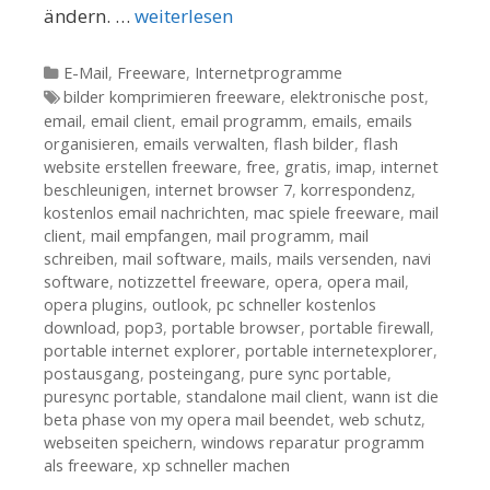
ändern. …
weiterlesen
Kategorien
E-Mail
,
Freeware
,
Internetprogramme
Tags
bilder komprimieren freeware
,
elektronische post
,
email
,
email client
,
email programm
,
emails
,
emails
organisieren
,
emails verwalten
,
flash bilder
,
flash
website erstellen freeware
,
free
,
gratis
,
imap
,
internet
beschleunigen
,
internet browser 7
,
korrespondenz
,
kostenlos email nachrichten
,
mac spiele freeware
,
mail
client
,
mail empfangen
,
mail programm
,
mail
schreiben
,
mail software
,
mails
,
mails versenden
,
navi
software
,
notizzettel freeware
,
opera
,
opera mail
,
opera plugins
,
outlook
,
pc schneller kostenlos
download
,
pop3
,
portable browser
,
portable firewall
,
portable internet explorer
,
portable internetexplorer
,
postausgang
,
posteingang
,
pure sync portable
,
puresync portable
,
standalone mail client
,
wann ist die
beta phase von my opera mail beendet
,
web schutz
,
webseiten speichern
,
windows reparatur programm
als freeware
,
xp schneller machen