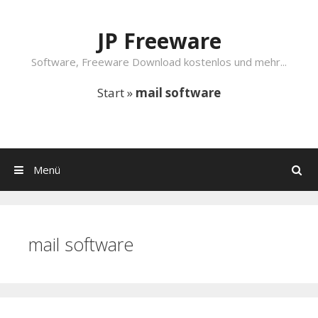
Springe zum Inhalt
JP Freeware
Software, Freeware Download kostenlos und mehr...
Start
»
mail software
Menü
Suchen
mail software