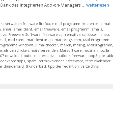
t. Dank des integrierten Add-on-Managers …
weiterlesen
s verwalten freeware firefox
,
e mail programm kostenlos
,
e mail
m
,
email
,
email client
,
email freeware
,
email programm
,
emails
,
tive
,
Freeware Software
,
freeware zum email verschlüsseln
,
imap
,
mail
,
mail client
,
mail client imap
,
mail programm
,
Mail Programm
Programme Windows 7
,
mailchecker
,
mailen
,
mailing
,
Mailprogramm
mails verschicken
,
mails versenden
,
Mailsoftware
,
mozilla
,
mozilla
007 download
,
outlook alternative
,
outlook freeware
,
pop3
,
portabl
redaktionstipps
,
spam
,
terminkalender 2 freeware
,
terminkalender
er thunderbird
,
thunderbird
,
tipp der redaktion
,
verzeichnis