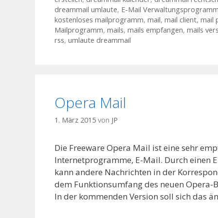
dreammail umlaute
,
E-Mail Verwaltungsprogram
kostenloses mailprogramm
,
mail
,
mail client
,
mail
Mailprogramm
,
mails
,
mails empfangen
,
mails ver
rss
,
umlaute dreammail
Opera Mail
1. März 2015
von
JP
Die Freeware Opera Mail ist eine sehr em
Internetprogramme, E-Mail. Durch einen E
kann andere Nachrichten in der Korrespond
dem Funktionsumfang des neuen Opera-Br
In der kommenden Version soll sich das ä