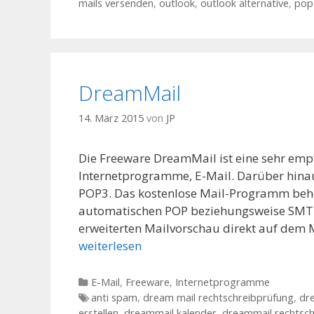
mails versenden
,
outlook
,
outlook alternative
,
pop
DreamMail
14. März 2015
von
JP
Die Freeware DreamMail ist eine sehr emp
Internetprogramme, E-Mail. Darüber hina
POP3. Das kostenlose Mail-Programm beher
automatischen POP beziehungsweise SMTP-
erweiterten Mailvorschau direkt auf dem M
weiterlesen
Kategorien
E-Mail
,
Freeware
,
Internetprogramme
Tags
anti spam
,
dream mail rechtschreibprüfung
,
dr
erstellen
,
dreammail kalender
,
dreammail rechtsch