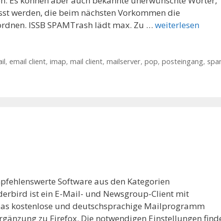
n. Es können aber auch bekannte unerwünschte Wörter,
sst werden, die beim nächsten Vorkommen die
ordnen. ISSB SPAMTrash lädt max. Zu …
weiterlesen
il
,
email client
,
imap
,
mail client
,
mailserver
,
pop
,
posteingang
,
spa
mpfehlenswerte Software aus den Kategorien
erbird ist ein E-Mail- und Newsgroup-Client mit
 Das kostenlose und deutschsprachige Mailprogramm
Ergänzung zu Firefox. Die notwendigen Einstellungen find