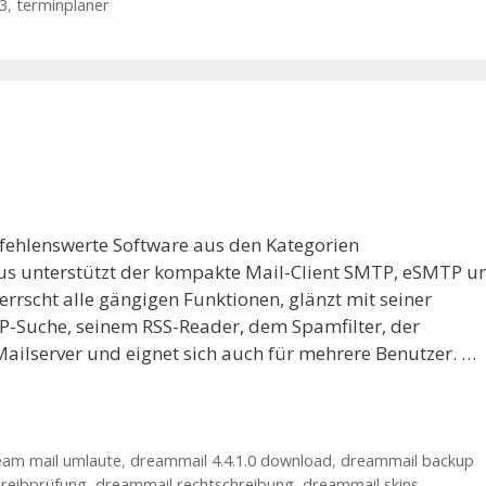
3
,
terminplaner
fehlenswerte Software aus den Kategorien
us unterstützt der kompakte Mail-Client SMTP, eSMTP u
rscht alle gängigen Funktionen, glänzt mit seiner
Suche, seinem RSS-Reader, dem Spamfilter, der
ailserver und eignet sich auch für mehrere Benutzer. …
eam mail umlaute
,
dreammail 4.4.1.0 download
,
dreammail backup
reibprüfung
,
dreammail rechtschreibung
,
dreammail skins
,