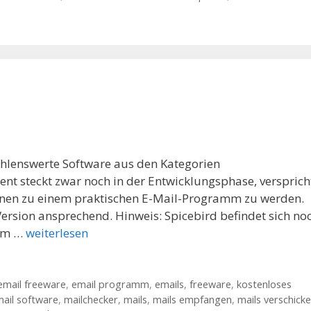
ehlenswerte Software aus den Kategorien
ent steckt zwar noch in der Entwicklungsphase, versprich
onen zu einem praktischen E-Mail-Programm zu werden.
 Version ansprechend. Hinweis: Spicebird befindet sich no
dem …
weiterlesen
email freeware
,
email programm
,
emails
,
freeware
,
kostenloses
ail software
,
mailchecker
,
mails
,
mails empfangen
,
mails verschick