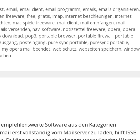
st
,
email
,
email client
,
email programm
,
emails
,
emails organisieren
,
len freeware
,
free
,
gratis
,
imap
,
internet beschleunigen
,
internet
chten
,
mac spiele freeware
,
mail client
,
mail empfangen
,
mail
ails versenden
,
navi software
,
notizzettel freeware
,
opera
,
opera
os download
,
pop3
,
portable browser
,
portable firewall
,
portable
ausgang
,
posteingang
,
pure sync portable
,
puresync portable
,
n my opera mail beendet
,
web schutz
,
webseiten speichern
,
window
achen
r empfehlenswerte Software aus den Kategorien
ail erst vollständig vom Mailserver zu laden, hilft ISSB-