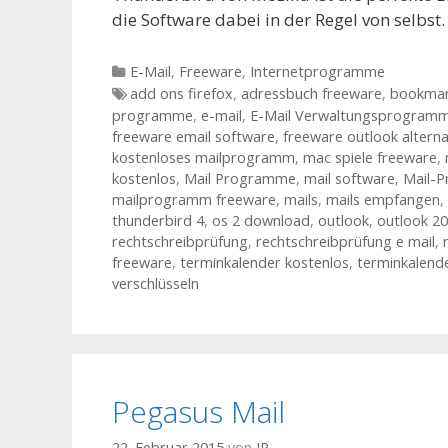
die Software dabei in der Regel von selbs
Kategorien
E-Mail
,
Freeware
,
Internetprogramme
Tags
add ons firefox
,
adressbuch freeware
,
bookmark
programme
,
e-mail
,
E-Mail Verwaltungsprogram
freeware email software
,
freeware outlook alterna
kostenloses mailprogramm
,
mac spiele freeware
,
kostenlos
,
Mail Programme
,
mail software
,
Mail-
mailprogramm freeware
,
mails
,
mails empfangen
,
thunderbird 4
,
os 2 download
,
outlook
,
outlook 2
rechtschreibprüfung
,
rechtschreibprüfung e mail
,
freeware
,
terminkalender kostenlos
,
terminkalend
verschlüsseln
Pegasus Mail
22. Februar 2015
von
JP