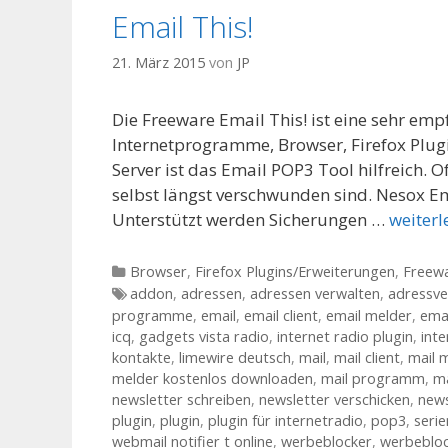
Email This!
21. März 2015
von
JP
Die Freeware Email This! ist eine sehr em
Internetprogramme, Browser, Firefox Plug
Server ist das Email POP3 Tool hilfreich. O
selbst längst verschwunden sind. Nesox Em
Unterstützt werden Sicherungen …
weiterl
Kategorien
Browser
,
Firefox Plugins/Erweiterungen
,
Freew
Tags
addon
,
adressen
,
adressen verwalten
,
adressve
programme
,
email
,
email client
,
email melder
,
emai
icq
,
gadgets vista radio
,
internet radio plugin
,
int
kontakte
,
limewire deutsch
,
mail
,
mail client
,
mail 
melder kostenlos downloaden
,
mail programm
,
ma
newsletter schreiben
,
newsletter verschicken
,
news
plugin
,
plugin
,
plugin für internetradio
,
pop3
,
serie
webmail notifier t online
,
werbeblocker
,
werbebloc