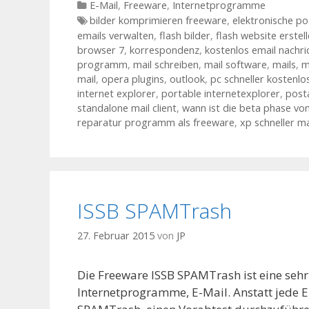
Kategorien
E-Mail
,
Freeware
,
Internetprogramme
Tags
bilder komprimieren freeware
,
elektronische po
emails verwalten
,
flash bilder
,
flash website erstel
browser 7
,
korrespondenz
,
kostenlos email nachri
programm
,
mail schreiben
,
mail software
,
mails
,
m
mail
,
opera plugins
,
outlook
,
pc schneller kostenl
internet explorer
,
portable internetexplorer
,
post
standalone mail client
,
wann ist die beta phase vo
reparatur programm als freeware
,
xp schneller m
ISSB SPAMTrash
27. Februar 2015
von
JP
Die Freeware ISSB SPAMTrash ist eine seh
Internetprogramme, E-Mail. Anstatt jede Em