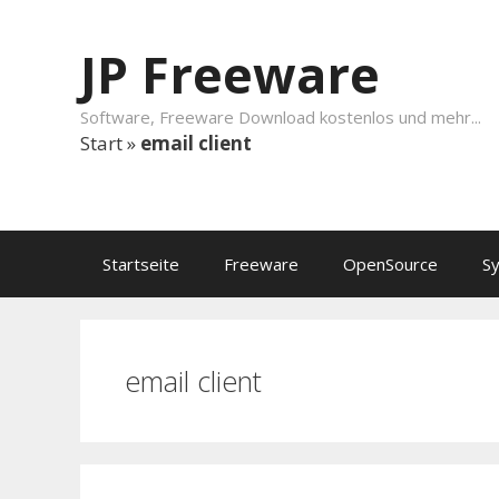
Springe zum Inhalt
JP Freeware
Software, Freeware Download kostenlos und mehr...
Start
»
email client
Startseite
Freeware
OpenSource
S
email client