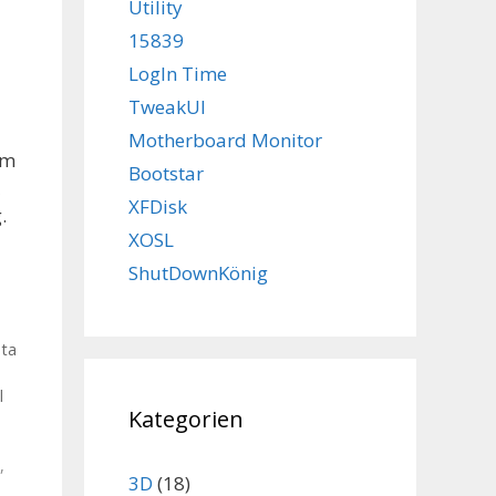
Utility
15839
LogIn Time
TweakUI
Motherboard Monitor
em
Bootstar
XFDisk
.
XOSL
ShutDownKönig
sta
l
Kategorien
,
3D
(18)