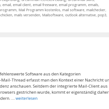
m
,
email
,
email client
,
email freeware
,
email programm
,
emails
,
 programm
,
Mail Programm kostenlos
,
mail software
,
mailchecker
,
schicken
,
mails versenden
,
Mailsoftware
,
outlook alternative
,
pop3
,
pfehlenswerte Software aus den Kategorien
-Mail-Thread erfasst man den Kontext einer Nachricht u
enz anschauen. Seitdem der integrierte Mail-Client aus
owsers gestrichen wurde, kommt er eigenständig daher
ndern. …
weiterlesen