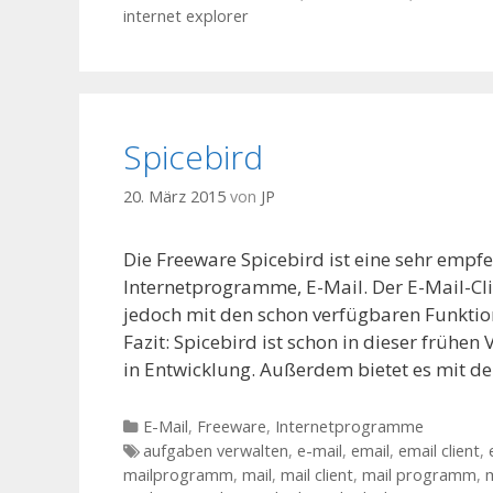
internet explorer
Spicebird
20. März 2015
von
JP
Die Freeware Spicebird ist eine sehr empf
Internetprogramme, E-Mail. Der E-Mail-Cli
jedoch mit den schon verfügbaren Funkti
Fazit: Spicebird ist schon in dieser frühen
in Entwicklung. Außerdem bietet es mit 
Kategorien
E-Mail
,
Freeware
,
Internetprogramme
Tags
aufgaben verwalten
,
e-mail
,
email
,
email client
,
mailprogramm
,
mail
,
mail client
,
mail programm
,
m