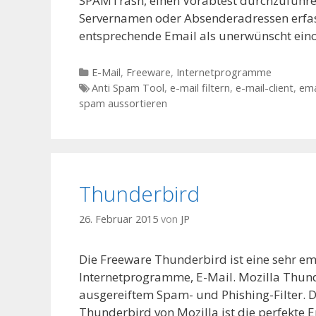
SPAMTrash, einen Vorabtest durchzuführe
Servernamen oder Absenderadressen erfa
entsprechende Email als unerwünscht ein
Kategorien
E-Mail
,
Freeware
,
Internetprogramme
Tags
Anti Spam Tool
,
e-mail filtern
,
e-mail-client
,
ema
spam aussortieren
Thunderbird
26. Februar 2015
von
JP
Die Freeware Thunderbird ist eine sehr e
Internetprogramme, E-Mail. Mozilla Thund
ausgereiftem Spam- und Phishing-Filter.
Thunderbird von Mozilla ist die perfekte 