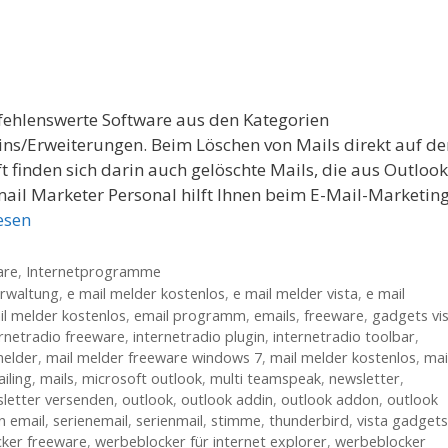
pfehlenswerte Software aus den Kategorien
ins/Erweiterungen. Beim Löschen von Mails direkt auf d
ft finden sich darin auch gelöschte Mails, die aus Outlook
ail Marketer Personal hilft Ihnen beim E-Mail-Marketing
esen
are
,
Internetprogramme
rwaltung
,
e mail melder kostenlos
,
e mail melder vista
,
e mail
l melder kostenlos
,
email programm
,
emails
,
freeware
,
gadgets vi
ernetradio freeware
,
internetradio plugin
,
internetradio toolbar
,
melder
,
mail melder freeware windows 7
,
mail melder kostenlos
,
mai
iling
,
mails
,
microsoft outlook
,
multi teamspeak
,
newsletter
,
letter versenden
,
outlook
,
outlook addin
,
outlook addon
,
outlook
n email
,
serienemail
,
serienmail
,
stimme
,
thunderbird
,
vista gadgets
ker freeware
,
werbeblocker für internet explorer
,
werbeblocker