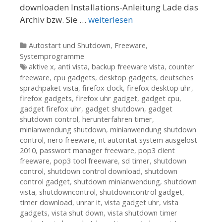
downloaden Installations-Anleitung Lade das
Archiv bzw. Sie …
weiterlesen
Kategorien
Autostart und Shutdown
,
Freeware
,
Systemprogramme
Tags
aktive x
,
anti vista
,
backup freeware vista
,
counter
freeware
,
cpu gadgets
,
desktop gadgets
,
deutsches
sprachpaket vista
,
firefox clock
,
firefox desktop uhr
,
firefox gadgets
,
firefox uhr gadget
,
gadget cpu
,
gadget firefox uhr
,
gadget shutdown
,
gadget
shutdown control
,
herunterfahren timer
,
minianwendung shutdown
,
minianwendung shutdown
control
,
nero freeware
,
nt autorität system ausgelöst
2010
,
passwort manager freeware
,
pop3 client
freeware
,
pop3 tool freeware
,
sd timer
,
shutdown
control
,
shutdown control download
,
shutdown
control gadget
,
shutdown minianwendung
,
shutdown
vista
,
shutdowncontrol
,
shutdowncontrol gadget
,
timer download
,
unrar it
,
vista gadget uhr
,
vista
gadgets
,
vista shut down
,
vista shutdown timer