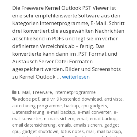
Die Freeware Kernel Outlook PST Viewer ist
eine sehr empfehlenswerte Software aus den
Kategorien Internetprogramme, E-Mail. Schritt
drei konvertiert die ausgewählten Nachrichten
abschließend in PDFs und legt sie im vorher
definierten Verzeichnis ab – fertig. Das
konvertierte kann dann im .PST Format und
Austausch Server Datei Formaten
agespeichert werden. Bilder und Screenshots
zu Kernel Outlook …
weiterlesen
Kategorien
E-Mail
,
Freeware
,
Internetprogramme
Tags
adobe pdf
,
anti vir 9 kostenlod download
,
anti vista
,
auto tuning programme
,
backup
,
cpu gadgets
,
Datensicherung
,
e-mail backup
,
e-mail converter
,
e-
mail konverter
,
e-mails sichern
,
email
,
email backup
,
email datensicherung
,
emails
,
emails sichern
,
gadget
cpu
,
gadget shutdown
,
lotus notes
,
mail
,
mail backup
,