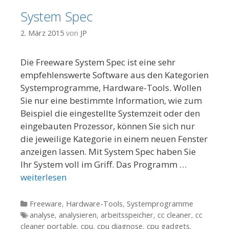
System Spec
2. März 2015
von
JP
Die Freeware System Spec ist eine sehr
empfehlenswerte Software aus den Kategorien
Systemprogramme, Hardware-Tools. Wollen
Sie nur eine bestimmte Information, wie zum
Beispiel die eingestellte Systemzeit oder den
eingebauten Prozessor, können Sie sich nur
die jeweilige Kategorie in einem neuen Fenster
anzeigen lassen. Mit System Spec haben Sie
Ihr System voll im Griff. Das Programm …
weiterlesen
Kategorien
Freeware
,
Hardware-Tools
,
Systemprogramme
Tags
analyse
,
analysieren
,
arbeitsspeicher
,
cc cleaner
,
cc
cleaner portable
,
cpu
,
cpu diagnose
,
cpu gadgets
,