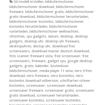
Tags
3d modell erstellen
,
bildschirmschoner
,
bildschirmschoner download
,
bildschirmschoner
freeware
,
bildschirmschoner gratis
,
bildschirmschoner
gratis download
,
bildschirmschoner herunterladen
,
bildschirmschoner kostenlos
,
bildschirmschoner
kostenlos herunterladen
,
bildschirmschoner
runterladen
,
bildschirmschoner weihnachten
,
christmas
,
cpu gadgets
,
datum
,
desktop
,
desktop
gadgets
,
desktop uhr
,
desktop uhr freeware
,
desktopuhren
,
destop uhr
,
download free
screensavers
,
download master deutsch download
,
foto scanner freeware vista
,
free screensaver
,
free
screensavers
,
freeware
,
gadget cpu
,
google desktop
gadgets
,
gratis
,
kalender
,
kostenloser
bildschirmschoner
,
media player 11 vista
,
nero 9 free
download
,
nero freeware
,
nero kostenlos
,
nero
kostenlos download vollversion
,
schriftarten schnee
kostenlos
,
screensaver
,
screensaver download
,
screensaver freeware
,
screensaver gratis
,
screensaver
gratis download
,
screensaver herunterladen
,
screensaver kostenlos
,
screensaver kostenlos