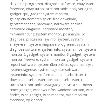
diagnose programm
,
diagnose software
,
ebay lister
freeware
,
ebay turbo lister portable
,
ebay vorlagen
,
gadget cpu
,
gadget system monitor
,
geldspielautomaten spiele free download
,
gerätemanager
,
hardware
,
hardware analyse
,
hardware diagnose
,
hardware monitor
,
minianwendung system monitor
,
pc analyse
,
pc
diagnose
,
prozessor
,
sysinfo
,
system
,
system
analysieren
,
system diagnose programm
,
system
diagnose software
,
system info
,
system infos
,
system
monitor 2 gadget
,
system monitor 3 gadget
,
system
monitor freeware
,
system monitor gadget
,
system
report software
,
system überprüfen
,
systemanalyse
,
systemdiagnose
,
systemdiagnose software
,
systeminfo
,
systeminformationen
,
turbo lister 1
download
,
turbo lister portable
,
turbolister 1
,
turbolister portable
,
vista gadgets
,
vista shutdown
timer gadget
,
windows infos
,
windows version
,
wlan
finder
,
wlan gadget
,
wlan monitor
,
wlan monitor
freeware
,
xp cleaner