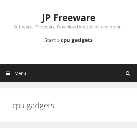
Springe zum Inhalt
JP Freeware
Software, Freeware Download kostenlos und mehr...
Start
»
cpu gadgets
Menü
Suchen
cpu gadgets