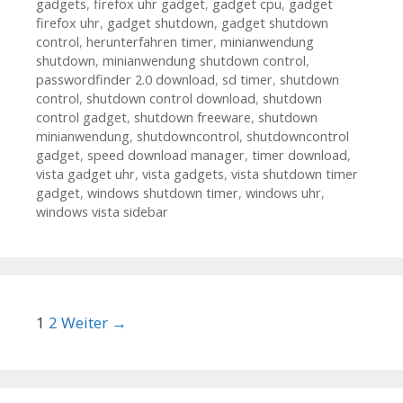
gadgets
,
firefox uhr gadget
,
gadget cpu
,
gadget
firefox uhr
,
gadget shutdown
,
gadget shutdown
control
,
herunterfahren timer
,
minianwendung
shutdown
,
minianwendung shutdown control
,
passwordfinder 2.0 download
,
sd timer
,
shutdown
control
,
shutdown control download
,
shutdown
control gadget
,
shutdown freeware
,
shutdown
minianwendung
,
shutdowncontrol
,
shutdowncontrol
gadget
,
speed download manager
,
timer download
,
vista gadget uhr
,
vista gadgets
,
vista shutdown timer
gadget
,
windows shutdown timer
,
windows uhr
,
windows vista sidebar
Beitrags-Navigation
1
2
Weiter →