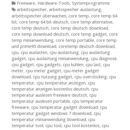
Kategorien
Freeware
,
Hardware-Tools
,
Systemprogramme
Tags
arbeitsspeicher
,
arbeitsspeicher auslastung
,
arbeitsspeicher überwachen
,
core temp
,
core temp 64
bit
,
core temp 64 bit deutsch
,
core temp alternative
,
core temp deutsch
,
core temp deutsch download
,
core temp download deutsch
,
core temp gadget
,
core
temp minianwendung
,
core temp portable
,
core temp
und prime95 download
,
coretemp deutsch download
,
cpu
,
cpu auslasten
,
cpu auslastung
,
cpu auslastung
gadget
,
cpu auslastung minianwendung
,
cpu diagnose
,
cpu gadget
,
cpu gadgets
,
cpu kühlen
,
cpu last
,
cpu
meter
,
cpu meter gadget
,
cpu meter gadget
download
,
cpu nutzung gadget
,
cpu overclocking
,
cpu
temperatur
,
cpu temperatur anzeigen
,
cpu
temperatur anzeigen kostenlos deutsch
,
cpu
temperatur auslesen freeware deutsch
,
cpu
temperatur auslesen portable
,
cpu temperatur
freeware
,
cpu temperatur gadget download
,
cpu
temperatur gadget windows 7 download
,
cpu
temperatur minianwendung download
,
cpu
temperatur tool
,
cpu tool
,
cpu tool kostenlos
,
cpu