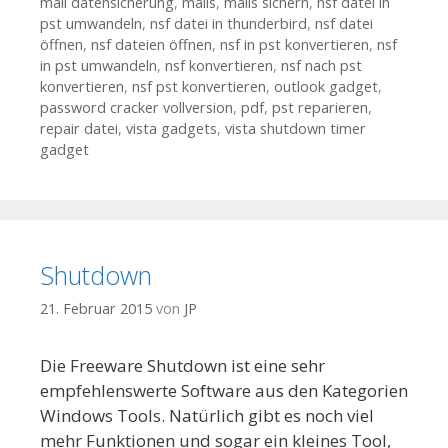
mail datensicherung
,
mails
,
mails sichern
,
nsf datei in
pst umwandeln
,
nsf datei in thunderbird
,
nsf datei
öffnen
,
nsf dateien öffnen
,
nsf in pst konvertieren
,
nsf
in pst umwandeln
,
nsf konvertieren
,
nsf nach pst
konvertieren
,
nsf pst konvertieren
,
outlook gadget
,
password cracker vollversion
,
pdf
,
pst reparieren
,
repair datei
,
vista gadgets
,
vista shutdown timer
gadget
Shutdown
21. Februar 2015
von
JP
Die Freeware Shutdown ist eine sehr
empfehlenswerte Software aus den Kategorien
Windows Tools. Natürlich gibt es noch viel
mehr Funktionen und sogar ein kleines Tool,