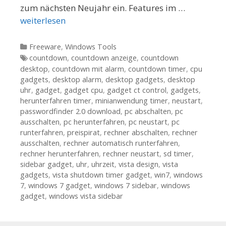
zum nächsten Neujahr ein. Features im …
weiterlesen
Kategorien
Freeware
,
Windows Tools
Tags
countdown
,
countdown anzeige
,
countdown
desktop
,
countdown mit alarm
,
countdown timer
,
cpu
gadgets
,
desktop alarm
,
desktop gadgets
,
desktop
uhr
,
gadget
,
gadget cpu
,
gadget ct control
,
gadgets
,
herunterfahren timer
,
minianwendung timer
,
neustart
,
passwordfinder 2.0 download
,
pc abschalten
,
pc
ausschalten
,
pc herunterfahren
,
pc neustart
,
pc
runterfahren
,
preispirat
,
rechner abschalten
,
rechner
ausschalten
,
rechner automatisch runterfahren
,
rechner herunterfahren
,
rechner neustart
,
sd timer
,
sidebar gadget
,
uhr
,
uhrzeit
,
vista design
,
vista
gadgets
,
vista shutdown timer gadget
,
win7
,
windows
7
,
windows 7 gadget
,
windows 7 sidebar
,
windows
gadget
,
windows vista sidebar