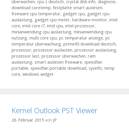
überwachen
,
cpu z deutsch
,
crystal disk info
,
diagnose
,
download coretemp
,
festplatte smart auslesen
,
freeware cpu temperatur
,
gadget cpu
,
gadget cpu
auslastung
,
gadget cpu meter
,
hardware monitor
,
intel
core
,
intel core i7
,
intel cpu
,
intel-prozessor
,
minianwendung cpu auslastung
,
minianwendung cpu
nutzung
,
multi core cpu
,
pc temperatur anzeige
,
pc
temperatur überwachung
,
prime95 download deutsch
,
prozessor
,
prozessor auslasten
,
prozessor auslastung
,
prozessor last
,
prozessor überwachen
,
ram
auslastung
,
smart auslesen freeware
,
speedfan
portable
,
speedfan portable download
,
sysinfo
,
temp
core
,
windows widget
Kernel Outlook PST Viewer
26. Februar 2015
von
JP