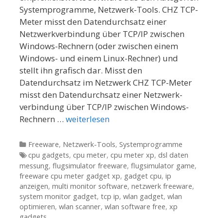
Systemprogramme, Netzwerk-Tools. CHZ TCP-
Meter misst den Datendurchsatz einer
Netzwerkverbindung über TCP/IP zwischen
Windows-Rechnern (oder zwischen einem
Windows- und einem Linux-Rechner) und
stellt ihn grafisch dar. Misst den
Datendurchsatz im Netzwerk CHZ TCP-Meter
misst den Datendurchsatz einer Netzwerk-
verbindung über TCP/IP zwischen Windows-
Rechnern …
weiterlesen
Kategorien
Freeware
,
Netzwerk-Tools
,
Systemprogramme
Tags
cpu gadgets
,
cpu meter
,
cpu meter xp
,
dsl daten
messung
,
flugsimulator freeware
,
flugsimulator game
,
freeware cpu meter gadget xp
,
gadget cpu
,
ip
anzeigen
,
multi monitor software
,
netzwerk freeware
,
system monitor gadget
,
tcp ip
,
wlan gadget
,
wlan
optimieren
,
wlan scanner
,
wlan software free
,
xp
gadgets