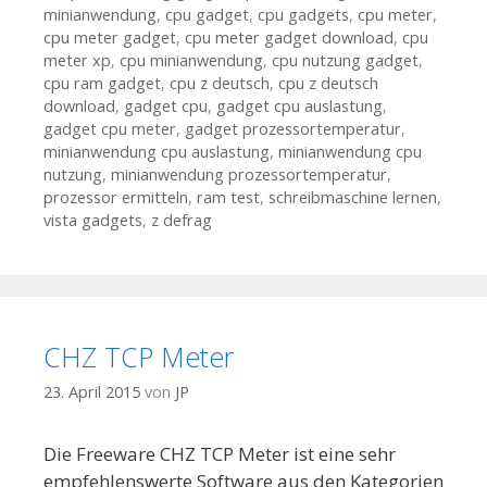
minianwendung
,
cpu gadget
,
cpu gadgets
,
cpu meter
,
cpu meter gadget
,
cpu meter gadget download
,
cpu
meter xp
,
cpu minianwendung
,
cpu nutzung gadget
,
cpu ram gadget
,
cpu z deutsch
,
cpu z deutsch
download
,
gadget cpu
,
gadget cpu auslastung
,
gadget cpu meter
,
gadget prozessortemperatur
,
minianwendung cpu auslastung
,
minianwendung cpu
nutzung
,
minianwendung prozessortemperatur
,
prozessor ermitteln
,
ram test
,
schreibmaschine lernen
,
vista gadgets
,
z defrag
CHZ TCP Meter
23. April 2015
von
JP
Die Freeware CHZ TCP Meter ist eine sehr
empfehlenswerte Software aus den Kategorien