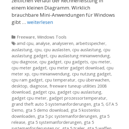
zeitlichen Verlauf der Rechnerleistung in
einem kleinen Diagramm. Wirklich
brauchbare Mini-Anwendungen für Windows
gibt …
weiterlesen
Kategorien
Freeware
,
Windows Tools
Tags
amd cpu
,
analyse
,
analysieren
,
arbeitsspeicher
,
auslastung
,
cpu
,
cpu auslasten
,
cpu auslastung
,
cpu
auslastung gadget
,
cpu auslastung minianwendung
,
cpu diagnose
,
cpu gadget
,
cpu gadgets
,
cpu meter
,
cpu meter gadget
,
cpu meter gadget download
,
cpu
meter xp
,
cpu minianwendung
,
cpu nutzung gadget
,
cpu ram gadget
,
cpu temperatur
,
cpu überwachen
,
desktop
,
diagnose
,
freeware tuneup utilities 2008
download
,
gadget cpu
,
gadget cpu auslastung
,
gadget cpu meter
,
gadget prozessortemperatur
,
grand theft auto 5 systemanforderungen
,
gta 5
,
GTA 5
Demo
,
gta 5 demo download
,
gta 5 kostenlos
downloaden
,
gta 5 pc systemanforderungen
,
gta 5
release
,
gta 5 systemanforderungen
,
gta 5
systemanforderungen pc
,
gta 5 trailer
,
gta 5 waffen
,