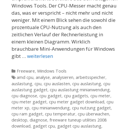
Windows Tools. Der CPU-Messer macht genau
das, was er verspricht – nicht mehr und nicht
weniger. Mit einem Blick sehen die sowohl die
prozentuale CPU-Nutzung als auch den
zeitlichen Verlauf der Rechnerleistung in
einem kleinen Diagramm. Wirklich
brauchbare Mini-Anwendungen für Windows
gibt …
weiterlesen
Kategorien
Freeware
,
Windows Tools
Tags
amd cpu
,
analyse
,
analysieren
,
arbeitsspeicher
,
auslastung
,
cpu
,
cpu auslasten
,
cpu auslastung
,
cpu
auslastung gadget
,
cpu auslastung minianwendung
,
cpu diagnose
,
cpu gadget
,
cpu gadgets
,
cpu meter
,
cpu meter gadget
,
cpu meter gadget download
,
cpu
meter xp
,
cpu minianwendung
,
cpu nutzung gadget
,
cpu ram gadget
,
cpu temperatur
,
cpu überwachen
,
desktop
,
diagnose
,
freeware tuneup utilities 2008
download
,
gadget cpu
,
gadget cpu auslastung
,