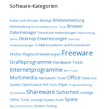
Software-Kategorien
Bildbearbeitung
Backup
Action und Shooter
Browser
Bildverwaltung
Brennsoftware und -Tools
Dateimanager
Datenbank-Anwendungen
Datenrettung
Desktop-Erweiterungen
Demo
Diverses
E-Mail
Encodieren und Konvertieren
Downloadmanager
Freeware
Firefox Plugins/Erweiterungen
Grafikprogramme
Hardware-Tools
Internetprogramme
MP3-Tools
Multimedia
Office
Netzwerk-Tools
Oldies but
OpenSource
Player
Goldies
PDF-Tools
Programmierung
Shareware
Sicherheit
sonstige
Screenshots
Spiele
Office-Tools
sonstige System-Tools
System-Tuning
Spurenvernichter