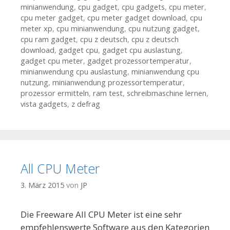
minianwendung
,
cpu gadget
,
cpu gadgets
,
cpu meter
,
cpu meter gadget
,
cpu meter gadget download
,
cpu
meter xp
,
cpu minianwendung
,
cpu nutzung gadget
,
cpu ram gadget
,
cpu z deutsch
,
cpu z deutsch
download
,
gadget cpu
,
gadget cpu auslastung
,
gadget cpu meter
,
gadget prozessortemperatur
,
minianwendung cpu auslastung
,
minianwendung cpu
nutzung
,
minianwendung prozessortemperatur
,
prozessor ermitteln
,
ram test
,
schreibmaschine lernen
,
vista gadgets
,
z defrag
All CPU Meter
3. März 2015
von
JP
Die Freeware All CPU Meter ist eine sehr
empfehlenswerte Software aus den Kategorien