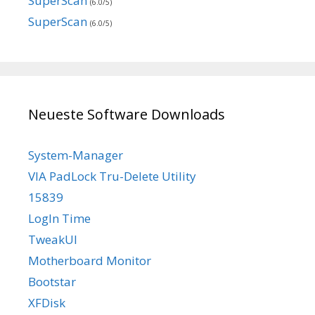
SuperScan
(6.0/5)
SuperScan
(6.0/5)
Neueste Software Downloads
System-Manager
VIA PadLock Tru-Delete Utility
15839
LogIn Time
TweakUI
Motherboard Monitor
Bootstar
XFDisk