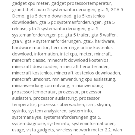
gadget cpu meter
,
gadget prozessortemperatur
,
grand theft auto 5 systemanforderungen
,
gta 5
,
GTA 5
Demo
,
gta 5 demo download
,
gta 5 kostenlos
downloaden
,
gta 5 pc systemanforderungen
,
gta 5
release
,
gta 5 systemanforderungen
,
gta 5
systemanforderungen pc
,
gta 5 trailer
,
gta 5 waffen
,
gta v
,
gta v systemanforderungen
,
gta5
,
hardware
,
hardware monitor
,
herr der ringe online kostenlos
download
,
information
,
intel cpu
,
meter
,
mincraft
,
minecraft classic
,
minecraft download kostenlos
,
minecraft downloaden
,
minecraft herunterladen
,
minecraft kostenlos
,
minecraft kostenlos downloaden
,
minecraft umsonst
,
minianwendung cpu auslastung
,
minianwendung cpu nutzung
,
minianwendung
prozessortemperatur
,
prozessor
,
prozessor
auslasten
,
prozessor auslastung
,
prozessor
temperatur
,
prozessor überwachen
,
ram
,
skyrim
,
sysinfo
,
system analysieren
,
system info
,
systemanalyse
,
systemanforderungen gta 5
,
systemdiagnose
,
systeminfo
,
systeminformationen
,
usage
,
vista gadgets
,
wireless network meter 2.2
,
wlan