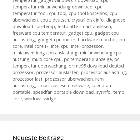
temperatur gadget windows 7 download
,
cpu
temperatur minianwendung download
,
cpu
temperatur tool
,
cpu tool
,
cpu tool kostenlos
,
cpu
überwachen
,
cpu z deutsch
,
crystal disk info
,
diagnose
,
download coretemp
,
festplatte smart auslesen
,
freeware cpu temperatur
,
gadget cpu
,
gadget cpu
auslastung
,
gadget cpu meter
,
hardware monitor
,
intel
core
,
intel core i7
,
intel cpu
,
intel-prozessor
,
minianwendung cpu auslastung
,
minianwendung cpu
nutzung
,
multi core cpu
,
pc temperatur anzeige
,
pc
temperatur überwachung
,
prime95 download deutsch
,
prozessor
,
prozessor auslasten
,
prozessor auslastung
,
prozessor last
,
prozessor überwachen
,
ram
auslastung
,
smart auslesen freeware
,
speedfan
portable
,
speedfan portable download
,
sysinfo
,
temp
core
,
windows widget
Neueste Beiträge