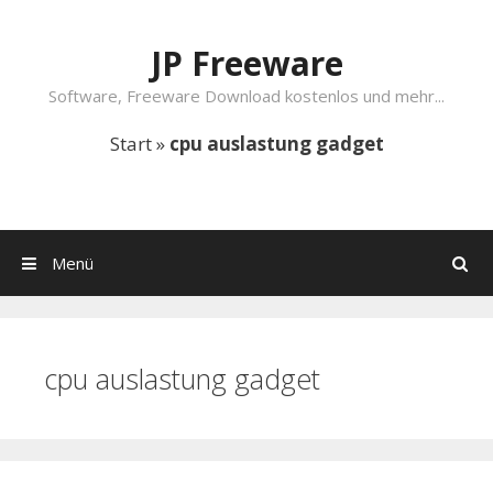
Springe zum Inhalt
JP Freeware
Software, Freeware Download kostenlos und mehr...
Start
»
cpu auslastung gadget
Menü
Suchen
cpu auslastung gadget