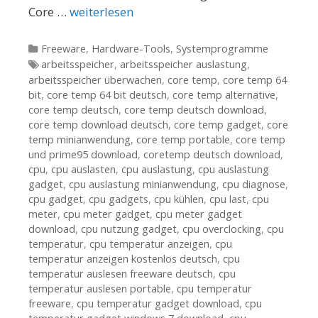
Core …
weiterlesen
Kategorien
Freeware
,
Hardware-Tools
,
Systemprogramme
Tags
arbeitsspeicher
,
arbeitsspeicher auslastung
,
arbeitsspeicher überwachen
,
core temp
,
core temp 64
bit
,
core temp 64 bit deutsch
,
core temp alternative
,
core temp deutsch
,
core temp deutsch download
,
core temp download deutsch
,
core temp gadget
,
core
temp minianwendung
,
core temp portable
,
core temp
und prime95 download
,
coretemp deutsch download
,
cpu
,
cpu auslasten
,
cpu auslastung
,
cpu auslastung
gadget
,
cpu auslastung minianwendung
,
cpu diagnose
,
cpu gadget
,
cpu gadgets
,
cpu kühlen
,
cpu last
,
cpu
meter
,
cpu meter gadget
,
cpu meter gadget
download
,
cpu nutzung gadget
,
cpu overclocking
,
cpu
temperatur
,
cpu temperatur anzeigen
,
cpu
temperatur anzeigen kostenlos deutsch
,
cpu
temperatur auslesen freeware deutsch
,
cpu
temperatur auslesen portable
,
cpu temperatur
freeware
,
cpu temperatur gadget download
,
cpu