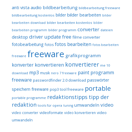
audio
bildbearbeitung
anti vista
bildbearbeitung freeware
bilder bearbeiten
bilder
bildbearbeitung kostenlos
bilder
bilder bearbeiten kostenlos
bearbeiten download
bilder
converter
bilder programm
dateien
bearbeiten programm
driver update free
desktop
filme converter
fotos bearbeiten
fotobearbeitung
fotos
fotos bearbeiten
freeware
grafikprogramm
freeware
konvertierer
konvertieren
konverter
me 10
mp3
paint programm
musik
download
nero 7 freeware
freeware
passwörter
passwordfinder 2.0 download
portable
speichern freeware
pop3 tool freeware
redaktionstipps
tipp der
portable programme
redaktion
video
umwandeln
tools für opera
tuning
video converter
videoformate
video konvertieren
video
umwandeln