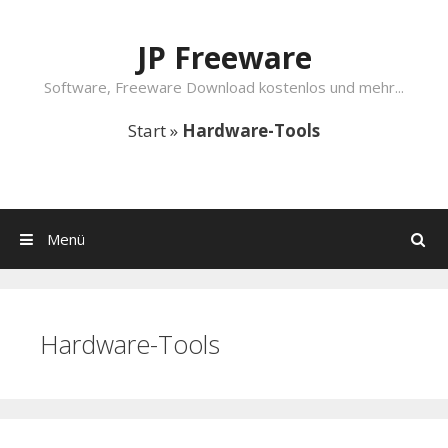
Springe zum Inhalt
JP Freeware
Software, Freeware Download kostenlos und mehr...
Start
»
Hardware-Tools
Menü
Suchen
Hardware-Tools