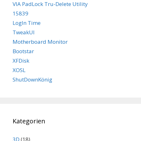
VIA PadLock Tru-Delete Utility
15839
LogIn Time
TweakUI
Motherboard Monitor
Bootstar
XFDisk
XOSL
ShutDownKönig
Kategorien
3D
(18)