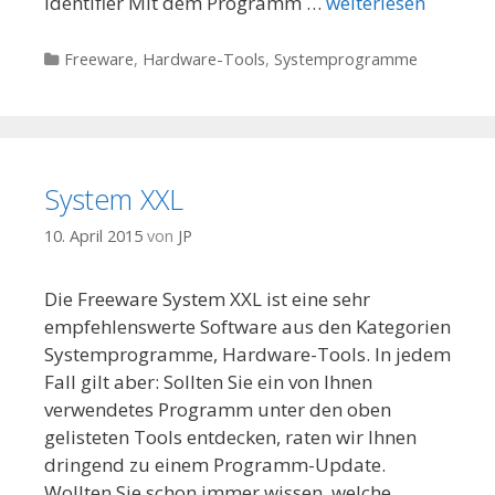
Identifier Mit dem Programm …
weiterlesen
Kategorien
Freeware
,
Hardware-Tools
,
Systemprogramme
System XXL
10. April 2015
von
JP
Die Freeware System XXL ist eine sehr
empfehlenswerte Software aus den Kategorien
Systemprogramme, Hardware-Tools. In jedem
Fall gilt aber: Sollten Sie ein von Ihnen
verwendetes Programm unter den oben
gelisteten Tools entdecken, raten wir Ihnen
dringend zu einem Programm-Update.
Wollten Sie schon immer wissen, welche