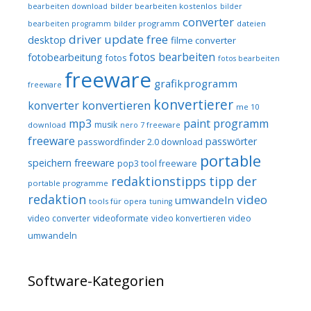
bilder bearbeiten kostenlos
bearbeiten download
bilder
converter
bilder programm
dateien
bearbeiten programm
driver update free
desktop
filme converter
fotos bearbeiten
fotobearbeitung
fotos
fotos bearbeiten
freeware
grafikprogramm
freeware
konvertierer
konvertieren
konverter
me 10
mp3
paint programm
musik
download
nero 7 freeware
freeware
passwörter
passwordfinder 2.0 download
portable
speichern freeware
pop3 tool freeware
redaktionstipps
tipp der
portable programme
redaktion
video
umwandeln
tools für opera
tuning
video converter
videoformate
video konvertieren
video
umwandeln
Software-Kategorien