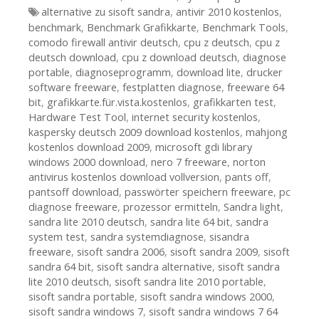
Tags
alternative zu sisoft sandra
,
antivir 2010 kostenlos
,
benchmark
,
Benchmark Grafikkarte
,
Benchmark Tools
,
comodo firewall antivir deutsch
,
cpu z deutsch
,
cpu z
deutsch download
,
cpu z download deutsch
,
diagnose
portable
,
diagnoseprogramm
,
download lite
,
drucker
software freeware
,
festplatten diagnose
,
freeware 64
bit
,
grafikkarte.für.vista.kostenlos
,
grafikkarten test
,
Hardware Test Tool
,
internet security kostenlos
,
kaspersky deutsch 2009 download kostenlos
,
mahjong
kostenlos download 2009
,
microsoft gdi library
windows 2000 download
,
nero 7 freeware
,
norton
antivirus kostenlos download vollversion
,
pants off
,
pantsoff download
,
passwörter speichern freeware
,
pc
diagnose freeware
,
prozessor ermitteln
,
Sandra light
,
sandra lite 2010 deutsch
,
sandra lite 64 bit
,
sandra
system test
,
sandra systemdiagnose
,
sisandra
freeware
,
sisoft sandra 2006
,
sisoft sandra 2009
,
sisoft
sandra 64 bit
,
sisoft sandra alternative
,
sisoft sandra
lite 2010 deutsch
,
sisoft sandra lite 2010 portable
,
sisoft sandra portable
,
sisoft sandra windows 2000
,
sisoft sandra windows 7
,
sisoft sandra windows 7 64