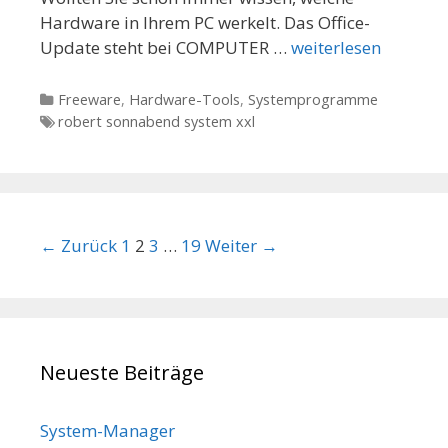
Hardware in Ihrem PC werkelt. Das Office-
Update steht bei COMPUTER …
weiterlesen
Kategorien
Freeware
,
Hardware-Tools
,
Systemprogramme
Tags
robert sonnabend system xxl
Beitrags-Navigation
← Zurück
1
2
3
…
19
Weiter →
Neueste Beiträge
System-Manager