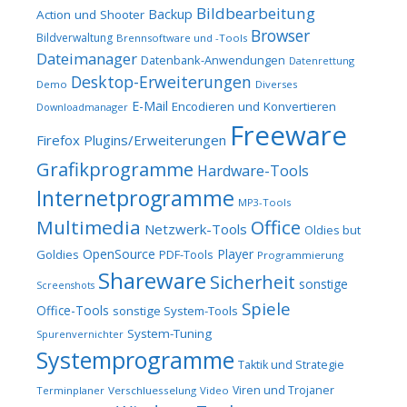
Bildbearbeitung
Backup
Action und Shooter
Browser
Bildverwaltung
Brennsoftware und -Tools
Dateimanager
Datenbank-Anwendungen
Datenrettung
Desktop-Erweiterungen
Demo
Diverses
E-Mail
Encodieren und Konvertieren
Downloadmanager
Freeware
Firefox Plugins/Erweiterungen
Grafikprogramme
Hardware-Tools
Internetprogramme
MP3-Tools
Multimedia
Office
Netzwerk-Tools
Oldies but
OpenSource
Player
Goldies
PDF-Tools
Programmierung
Shareware
Sicherheit
sonstige
Screenshots
Spiele
Office-Tools
sonstige System-Tools
System-Tuning
Spurenvernichter
Systemprogramme
Taktik und Strategie
Viren und Trojaner
Terminplaner
Verschluesselung
Video