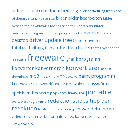
audio
bildbearbeitung
anti vista
bildbearbeitung freeware
bilder bearbeiten
bilder
bildbearbeitung kostenlos
bilder
bilder bearbeiten kostenlos
bearbeiten download
bilder
converter
bilder programm
dateien
bearbeiten programm
driver update free
desktop
filme converter
fotos bearbeiten
fotobearbeitung
fotos
fotos bearbeiten
freeware
grafikprogramm
freeware
konvertierer
konvertieren
konverter
me 10
mp3
paint programm
musik
download
nero 7 freeware
freeware
passwörter
passwordfinder 2.0 download
portable
speichern freeware
pop3 tool freeware
redaktionstipps
tipp der
portable programme
redaktion
video
umwandeln
tools für opera
tuning
video converter
videoformate
video konvertieren
video
umwandeln