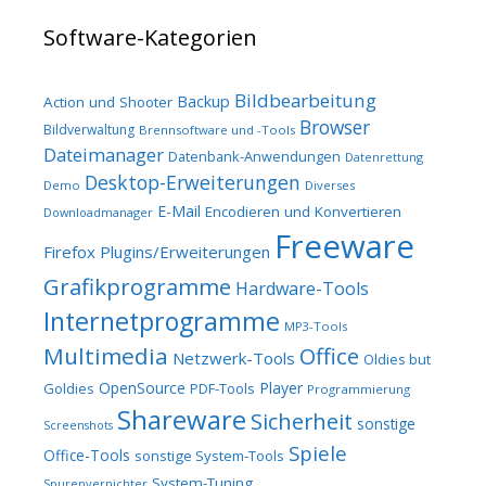
Software-Kategorien
Bildbearbeitung
Backup
Action und Shooter
Browser
Bildverwaltung
Brennsoftware und -Tools
Dateimanager
Datenbank-Anwendungen
Datenrettung
Desktop-Erweiterungen
Demo
Diverses
E-Mail
Encodieren und Konvertieren
Downloadmanager
Freeware
Firefox Plugins/Erweiterungen
Grafikprogramme
Hardware-Tools
Internetprogramme
MP3-Tools
Multimedia
Office
Netzwerk-Tools
Oldies but
OpenSource
Player
Goldies
PDF-Tools
Programmierung
Shareware
Sicherheit
sonstige
Screenshots
Spiele
Office-Tools
sonstige System-Tools
System-Tuning
Spurenvernichter