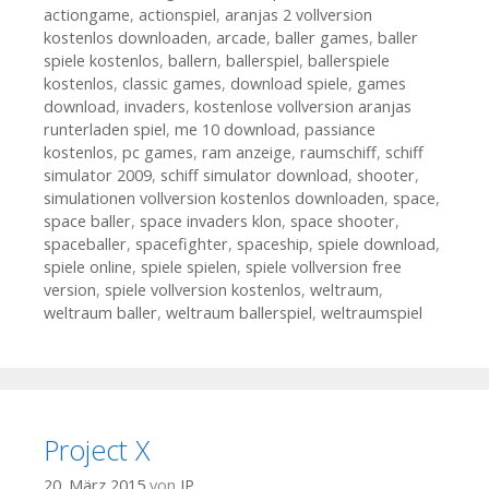
actiongame
,
actionspiel
,
aranjas 2 vollversion
kostenlos downloaden
,
arcade
,
baller games
,
baller
spiele kostenlos
,
ballern
,
ballerspiel
,
ballerspiele
kostenlos
,
classic games
,
download spiele
,
games
download
,
invaders
,
kostenlose vollversion aranjas
runterladen spiel
,
me 10 download
,
passiance
kostenlos
,
pc games
,
ram anzeige
,
raumschiff
,
schiff
simulator 2009
,
schiff simulator download
,
shooter
,
simulationen vollversion kostenlos downloaden
,
space
,
space baller
,
space invaders klon
,
space shooter
,
spaceballer
,
spacefighter
,
spaceship
,
spiele download
,
spiele online
,
spiele spielen
,
spiele vollversion free
version
,
spiele vollversion kostenlos
,
weltraum
,
weltraum baller
,
weltraum ballerspiel
,
weltraumspiel
Project X
20. März 2015
von
JP