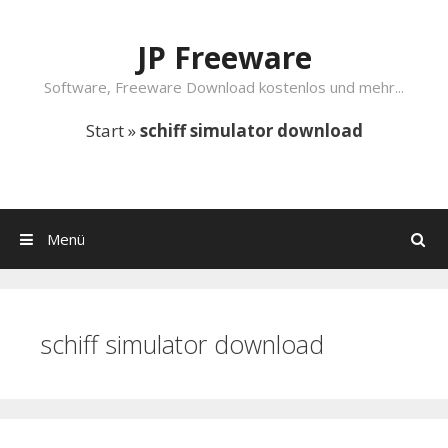
Springe zum Inhalt
JP Freeware
Software, Freeware Download kostenlos und mehr...
Start
»
schiff simulator download
Menü
Suchen
schiff simulator download