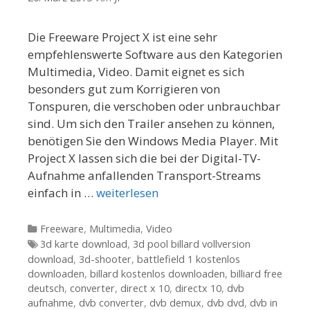
Die Freeware Project X ist eine sehr
empfehlenswerte Software aus den Kategorien
Multimedia, Video. Damit eignet es sich
besonders gut zum Korrigieren von
Tonspuren, die verschoben oder unbrauchbar
sind. Um sich den Trailer ansehen zu können,
benötigen Sie den Windows Media Player. Mit
Project X lassen sich die bei der Digital-TV-
Aufnahme anfallenden Transport-Streams
einfach in …
weiterlesen
Kategorien
Freeware
,
Multimedia
,
Video
Tags
3d karte download
,
3d pool billard vollversion
download
,
3d-shooter
,
battlefield 1 kostenlos
downloaden
,
billard kostenlos downloaden
,
billiard free
deutsch
,
converter
,
direct x 10
,
directx 10
,
dvb
aufnahme
,
dvb converter
,
dvb demux
,
dvb dvd
,
dvb in