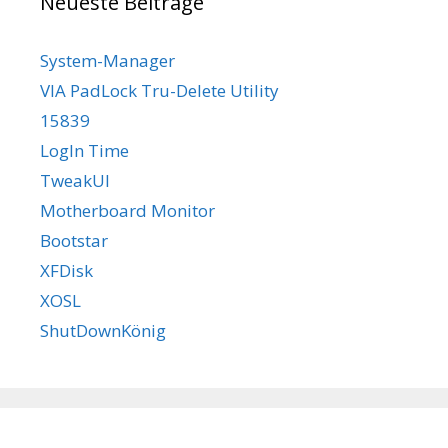
Neueste Beiträge
System-Manager
VIA PadLock Tru-Delete Utility
15839
LogIn Time
TweakUI
Motherboard Monitor
Bootstar
XFDisk
XOSL
ShutDownKönig