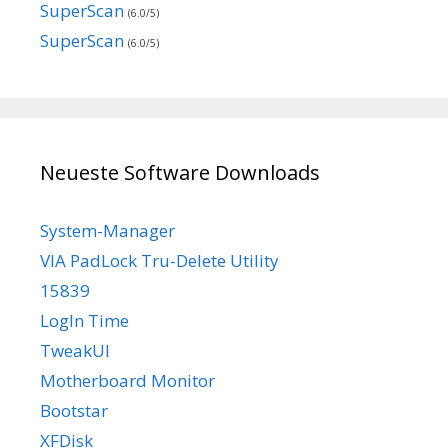
SuperScan
(6.0/5)
SuperScan
(6.0/5)
Neueste Software Downloads
System-Manager
VIA PadLock Tru-Delete Utility
15839
LogIn Time
TweakUI
Motherboard Monitor
Bootstar
XFDisk