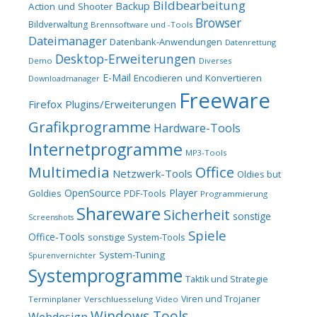
Bildbearbeitung
Backup
Action und Shooter
Browser
Bildverwaltung
Brennsoftware und -Tools
Dateimanager
Datenbank-Anwendungen
Datenrettung
Desktop-Erweiterungen
Demo
Diverses
E-Mail
Encodieren und Konvertieren
Downloadmanager
Freeware
Firefox Plugins/Erweiterungen
Grafikprogramme
Hardware-Tools
Internetprogramme
MP3-Tools
Multimedia
Office
Netzwerk-Tools
Oldies but
OpenSource
Player
Goldies
PDF-Tools
Programmierung
Shareware
Sicherheit
sonstige
Screenshots
Spiele
Office-Tools
sonstige System-Tools
System-Tuning
Spurenvernichter
Systemprogramme
Taktik und Strategie
Viren und Trojaner
Terminplaner
Verschluesselung
Video
Windows Tools
Webdesign