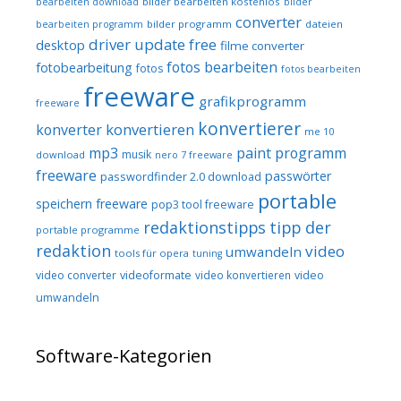
bilder bearbeiten kostenlos
bearbeiten download
bilder
converter
bilder programm
dateien
bearbeiten programm
driver update free
desktop
filme converter
fotos bearbeiten
fotobearbeitung
fotos
fotos bearbeiten
freeware
grafikprogramm
freeware
konvertierer
konvertieren
konverter
me 10
mp3
paint programm
musik
download
nero 7 freeware
freeware
passwörter
passwordfinder 2.0 download
portable
speichern freeware
pop3 tool freeware
redaktionstipps
tipp der
portable programme
redaktion
video
umwandeln
tools für opera
tuning
video converter
videoformate
video konvertieren
video
umwandeln
Software-Kategorien