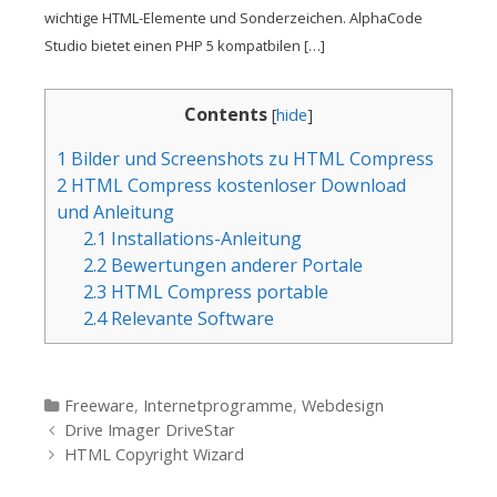
wichtige HTML-Elemente und Sonderzeichen. AlphaCode
Studio bietet einen PHP 5 kompatbilen […]
Contents
[
hide
]
1
Bilder und Screenshots zu HTML Compress
2
HTML Compress kostenloser Download
und Anleitung
2.1
Installations-Anleitung
2.2
Bewertungen anderer Portale
2.3
HTML Compress portable
2.4
Relevante Software
Kategorien
Freeware
,
Internetprogramme
,
Webdesign
Beitrags-Navigation
Drive Imager DriveStar
HTML Copyright Wizard