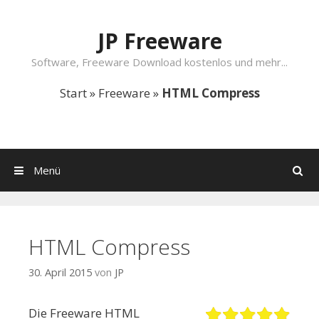
Springe zum Inhalt
JP Freeware
Software, Freeware Download kostenlos und mehr...
Start
»
Freeware
»
HTML Compress
Menü
Suchen
HTML Compress
30. April 2015
von
JP
Die Freeware HTML