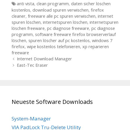
Tags
anti vista
,
clean programm
,
daten sicher löschen
kostenlos
,
download spuren verwischen
,
firefox
cleaner
,
freeware alle pc spuren verwischen
,
internet
spuren löschen
,
internetspuren löschen
,
internetspuren
löschen freeware
,
pc diagnose freeware
,
pc diagnose
programm
,
software freeware firefox browserverlauf
löschen
,
spuren löscher auf pc kostenlos
,
windows 7
firefox
,
wipe kostenlos telefonieren
,
xp reparieren
freeware
Beitrags-Navigation
Internet Download Manager
East-Tec Eraser
Neueste Software Downloads
System-Manager
VIA PadLock Tru-Delete Utility