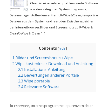
Clean ist eine sehr empfehlenswerte Software
aus den Kategorien Systemprogramme,
Dateimanager. Außerdem entfernt R-Wipe&Clean; temporäre
Dateien aus dem System und leert den Zwischenspeicher
der Internetbrowser.Bilder und Screenshots zu R-Wipe &
CleanR-Wipe & Clean […]
Contents
[
hide
]
1
Bilder und Screenshots zu Wipe
2
Wipe kostenloser Download und Anleitung
2.1
Installations-Anleitung
2.2
Bewertungen anderer Portale
2.3
Wipe portable
2.4
Relevante Software
Kategorien
Freeware
,
Internetprogramme
,
Spurenvernichter