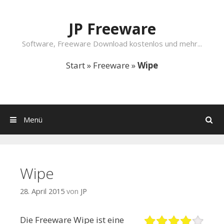
Springe zum Inhalt
JP Freeware
Software, Freeware Download kostenlos und mehr...
Start
»
Freeware
»
Wipe
Menü
Suchen
Wipe
28. April 2015
von
JP
Die Freeware Wipe ist eine