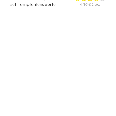
sehr empfehlenswerte
4
(80%)
1
vote