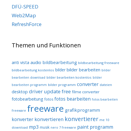
DFÜ-SPEED
Web2Map
RefreshForce
Themen und Funktionen
audio
bildbearbeitung
anti vista
bildbearbeitung freeware
bilder bearbeiten
bilder
bildbearbeitung kostenlos
bilder
bilder bearbeiten kostenlos
bearbeiten download
bilder
converter
bilder programm
dateien
bearbeiten programm
driver update free
desktop
filme converter
fotos bearbeiten
fotobearbeitung
fotos
fotos bearbeiten
freeware
grafikprogramm
freeware
konvertierer
konvertieren
konverter
me 10
mp3
paint programm
musik
download
nero 7 freeware