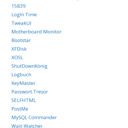
15839
LogIn Time
TweakUI
Motherboard Monitor
Bootstar
XFDisk
XOSL
ShutDownKönig
Logbuch
KeyMaster
Passwort.Tresor
SELFHTML
PostMe
MySQL Commander
Wait-Watcher