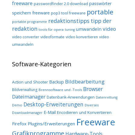
freeware
passwörter
passwordfinder 2.0 download
portable
speichern freeware
pop3 tool freeware
redaktionstipps
tipp der
portable programme
redaktion
video
umwandeln
tools für opera
tuning
video converter
videoformate
video konvertieren
video
umwandeln
Software-Kategorien
Bildbearbeitung
Backup
Action und Shooter
Browser
Bildverwaltung
Brennsoftware und -Tools
Dateimanager
Datenbank-Anwendungen
Datenrettung
Desktop-Erweiterungen
Demo
Diverses
E-Mail
Encodieren und Konvertieren
Downloadmanager
Freeware
Firefox Plugins/Erweiterungen
Grafikprogramme
Hardware-Tools