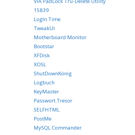
VIA PadLock Tru-Delete Utility
15839
LogIn Time
TweakUI
Motherboard Monitor
Bootstar
XFDisk
XOSL
ShutDownKönig
Logbuch
KeyMaster
Passwort.Tresor
SELFHTML
PostMe
MySQL Commander