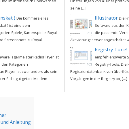
n und im Infobereich überwachen
Einstellungen von aTuner protokol
seine […]
nskat )
Illustrator
Die kommerzielles
Die F
kat ) ist eine sehr
Software aus den K
rien Spiele, Kartenspiele. Royal
die passende Versio
und Screenshots zu Royal
Aktivierungsserver abgeschaltet w
Registry Tune
eware Jägermeister RadioPlayer ist
empfehlenswerte S
 den Kategorien
Registry-Tools. Die
e Player ist zwar anders als sein
Registrierdatenbank von überflüss
rer Sicht gut getan. Mit dem
Vorgängen in der Registry ab, […]
ner
 und Anleitung