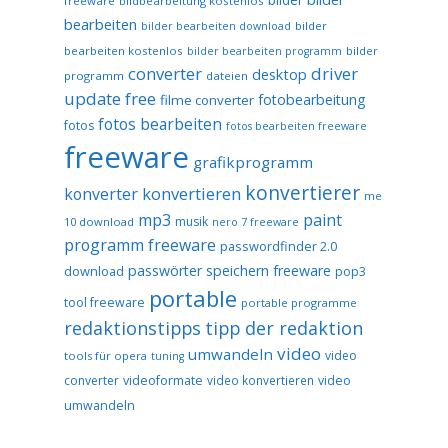
freeware
bildbearbeitung kostenlos
bearbeiten
bilder
bilder bearbeiten download
bearbeiten kostenlos
bilder
bilder bearbeiten programm
converter
driver
desktop
programm
dateien
update free
fotobearbeitung
filme converter
fotos bearbeiten
fotos
fotos bearbeiten freeware
freeware
grafikprogramm
konvertierer
konvertieren
konverter
me
mp3
paint
musik
10 download
nero 7 freeware
programm freeware
passwordfinder 2.0
passwörter speichern freeware
download
pop3
portable
tool freeware
portable programme
redaktionstipps
tipp der redaktion
video
umwandeln
video
tools für opera
tuning
converter
videoformate
video konvertieren
video
umwandeln