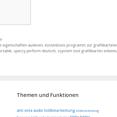
er
 eigenschaften auslesen
,
kostenloses programm zur grafikkarten
ortable
,
speccy piriform deutsch
,
ssystem tool grafikkarten erkenn
Themen und Funktionen
audio
bildbearbeitung
anti vista
bildbearbeitung
bilder
bilder