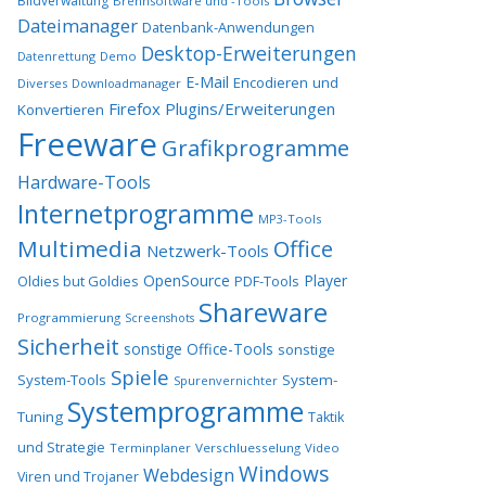
Bildverwaltung
Brennsoftware und -Tools
Dateimanager
Datenbank-Anwendungen
Desktop-Erweiterungen
Datenrettung
Demo
E-Mail
Encodieren und
Diverses
Downloadmanager
Firefox Plugins/Erweiterungen
Konvertieren
Freeware
Grafikprogramme
Hardware-Tools
Internetprogramme
MP3-Tools
Multimedia
Office
Netzwerk-Tools
OpenSource
Player
Oldies but Goldies
PDF-Tools
Shareware
Programmierung
Screenshots
Sicherheit
sonstige Office-Tools
sonstige
Spiele
System-Tools
System-
Spurenvernichter
Systemprogramme
Tuning
Taktik
und Strategie
Terminplaner
Verschluesselung
Video
Windows
Webdesign
Viren und Trojaner