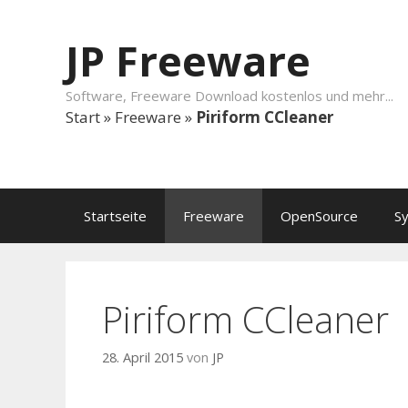
Springe zum Inhalt
JP Freeware
Software, Freeware Download kostenlos und mehr...
Start
»
Freeware
»
Piriform CCleaner
Startseite
Freeware
OpenSource
S
Piriform CCleaner
28. April 2015
von
JP