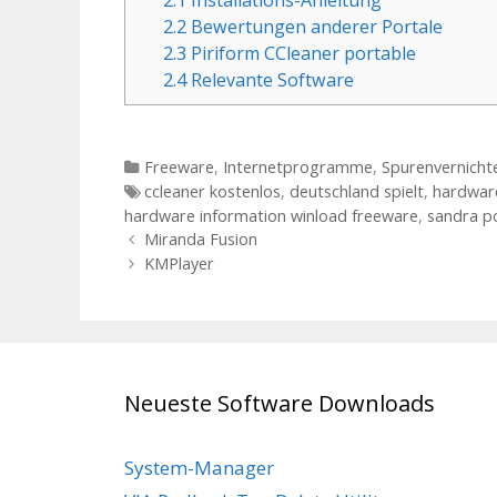
2.2
Bewertungen anderer Portale
2.3
Piriform CCleaner portable
2.4
Relevante Software
Kategorien
Freeware
,
Internetprogramme
,
Spurenvernicht
Tags
ccleaner kostenlos
,
deutschland spielt
,
hardware
hardware information winload freeware
,
sandra p
Beitrags-Navigation
Miranda Fusion
KMPlayer
Neueste Software Downloads
System-Manager