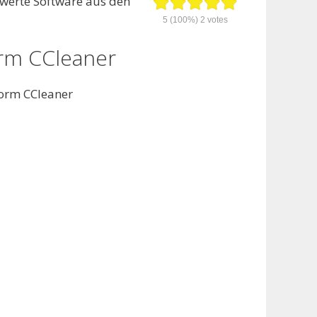
swerte Software aus den
5
(100%)
2
votes
orm CCleaner