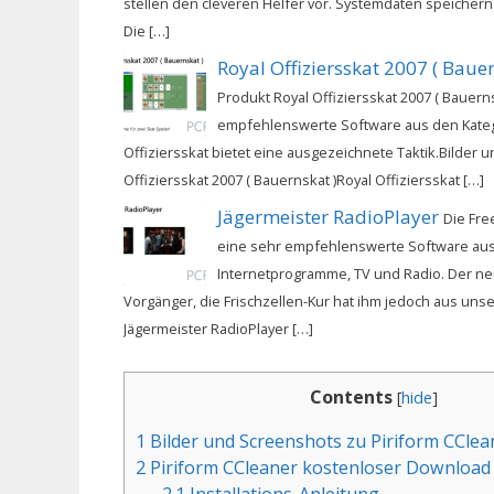
stellen den cleveren Helfer vor. Systemdaten speicher
Die […]
Royal Offiziersskat 2007 ( Bauer
Produkt Royal Offiziersskat 2007 ( Bauerns
empfehlenswerte Software aus den Katego
Offiziersskat bietet eine ausgezeichnete Taktik.Bilder 
Offiziersskat 2007 ( Bauernskat )Royal Offiziersskat […]
Jägermeister RadioPlayer
Die Fre
eine sehr empfehlenswerte Software aus
Internetprogramme, TV und Radio. Der neu
Vorgänger, die Frischzellen-Kur hat ihm jedoch aus unse
Jägermeister RadioPlayer […]
Contents
[
hide
]
1
Bilder und Screenshots zu Piriform CClea
2
Piriform CCleaner kostenloser Download
2.1
Installations-Anleitung