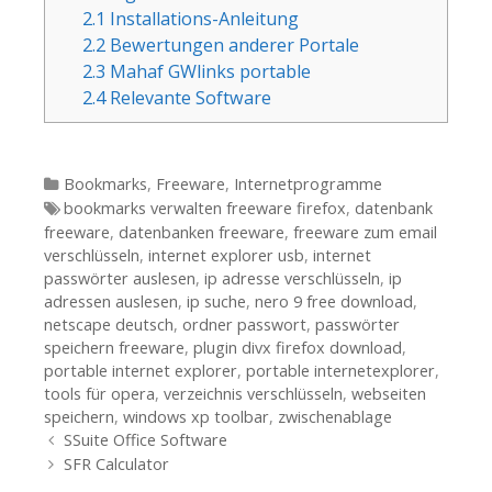
2.1
Installations-Anleitung
2.2
Bewertungen anderer Portale
2.3
Mahaf GWlinks portable
2.4
Relevante Software
Kategorien
Bookmarks
,
Freeware
,
Internetprogramme
Tags
bookmarks verwalten freeware firefox
,
datenbank
freeware
,
datenbanken freeware
,
freeware zum email
verschlüsseln
,
internet explorer usb
,
internet
passwörter auslesen
,
ip adresse verschlüsseln
,
ip
adressen auslesen
,
ip suche
,
nero 9 free download
,
netscape deutsch
,
ordner passwort
,
passwörter
speichern freeware
,
plugin divx firefox download
,
portable internet explorer
,
portable internetexplorer
,
tools für opera
,
verzeichnis verschlüsseln
,
webseiten
speichern
,
windows xp toolbar
,
zwischenablage
Beitrags-Navigation
SSuite Office Software
SFR Calculator