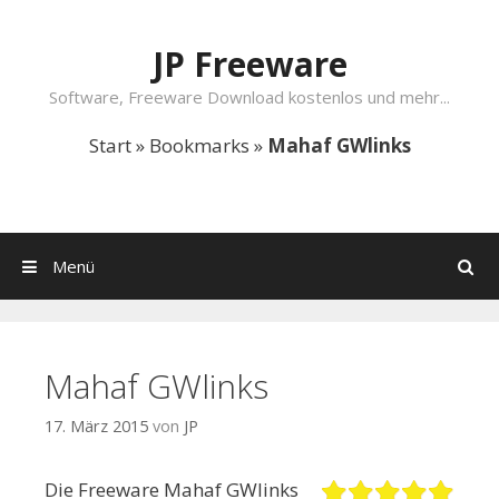
Springe zum Inhalt
JP Freeware
Software, Freeware Download kostenlos und mehr...
Start
»
Bookmarks
»
Mahaf GWlinks
Menü
Suchen
Mahaf GWlinks
17. März 2015
von
JP
Die Freeware Mahaf GWlinks