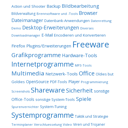
Bildbearbeitung
Backup
Action und Shooter
Browser
Bildverwaltung
Brennsoftware und -Tools
Dateimanager
Datenbank-Anwendungen
Datenrettung
Desktop-Erweiterungen
Demo
Diverses
E-Mail
Encodieren und Konvertieren
Downloadmanager
Freeware
Firefox Plugins/Erweiterungen
Grafikprogramme
Hardware-Tools
Internetprogramme
MP3-Tools
Multimedia
Office
Netzwerk-Tools
Oldies but
OpenSource
Player
Goldies
PDF-Tools
Programmierung
Shareware
Sicherheit
sonstige
Screenshots
Spiele
Office-Tools
sonstige System-Tools
System-Tuning
Spurenvernichter
Systemprogramme
Taktik und Strategie
Viren und Trojaner
Terminplaner
Verschluesselung
Video