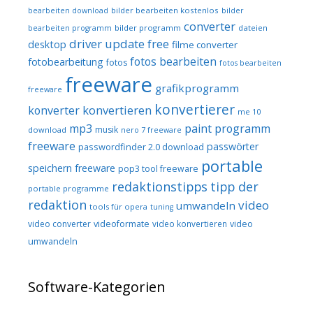
bilder bearbeiten kostenlos
bearbeiten download
bilder
converter
bilder programm
dateien
bearbeiten programm
driver update free
desktop
filme converter
fotos bearbeiten
fotobearbeitung
fotos
fotos bearbeiten
freeware
grafikprogramm
freeware
konvertierer
konvertieren
konverter
me 10
mp3
paint programm
musik
download
nero 7 freeware
freeware
passwörter
passwordfinder 2.0 download
portable
speichern freeware
pop3 tool freeware
redaktionstipps
tipp der
portable programme
redaktion
video
umwandeln
tools für opera
tuning
video converter
videoformate
video konvertieren
video
umwandeln
Software-Kategorien