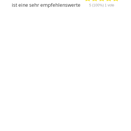
ist eine sehr empfehlenswerte
5
(100%)
1
vote