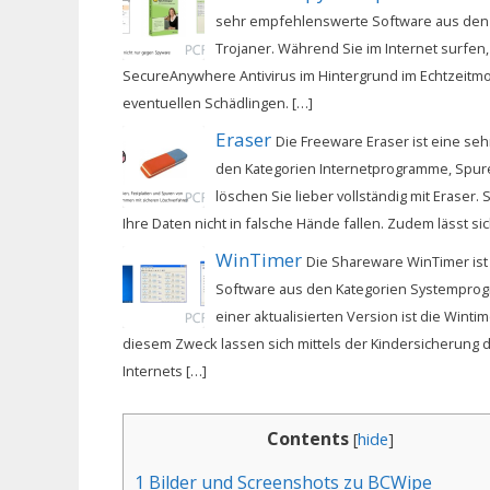
sehr empfehlenswerte Software aus den K
Trojaner. Während Sie im Internet surfen,
SecureAnywhere Antivirus im Hintergrund im Echtzeitmo
eventuellen Schädlingen. […]
Eraser
Die Freeware Eraser ist eine s
den Kategorien Internetprogramme, Spure
löschen Sie lieber vollständig mit Eraser.
Ihre Daten nicht in falsche Hände fallen. Zudem lässt sic
WinTimer
Die Shareware WinTimer is
Software aus den Kategorien Systemprog
einer aktualisierten Version ist die Winti
diesem Zweck lassen sich mittels der Kindersicherung 
Internets […]
Contents
[
hide
]
1
Bilder und Screenshots zu BCWipe