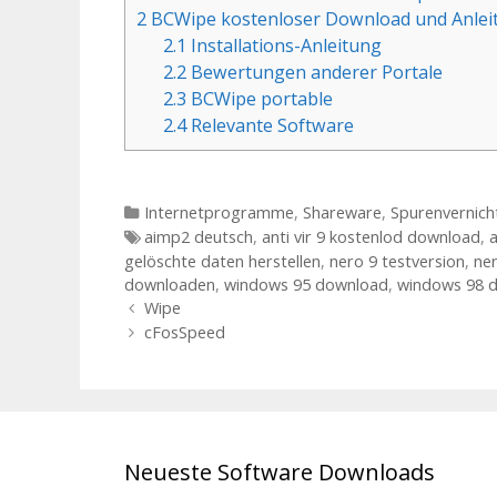
2
BCWipe kostenloser Download und Anlei
2.1
Installations-Anleitung
2.2
Bewertungen anderer Portale
2.3
BCWipe portable
2.4
Relevante Software
Kategorien
Internetprogramme
,
Shareware
,
Spurenvernich
Tags
aimp2 deutsch
,
anti vir 9 kostenlod download
,
a
gelöschte daten herstellen
,
nero 9 testversion
,
ner
downloaden
,
windows 95 download
,
windows 98 
Beitrags-Navigation
Wipe
cFosSpeed
Neueste Software Downloads