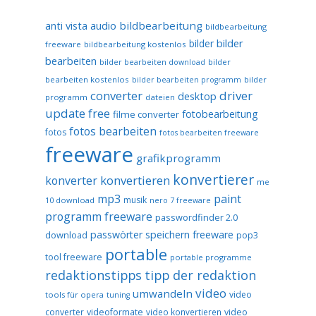
audio
bildbearbeitung
anti vista
bildbearbeitung
bilder
bilder
freeware
bildbearbeitung kostenlos
bearbeiten
bilder
bilder bearbeiten download
bearbeiten kostenlos
bilder
bilder bearbeiten programm
converter
driver
desktop
programm
dateien
update free
fotobearbeitung
filme converter
fotos bearbeiten
fotos
fotos bearbeiten freeware
freeware
grafikprogramm
konvertierer
konvertieren
konverter
me
mp3
paint
musik
10 download
nero 7 freeware
programm freeware
passwordfinder 2.0
passwörter speichern freeware
download
pop3
portable
tool freeware
portable programme
redaktionstipps
tipp der redaktion
video
umwandeln
video
tools für opera
tuning
converter
videoformate
video konvertieren
video