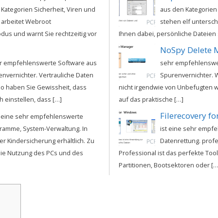
ategorien Sicherheit, Viren und
aus den Kategorien
 arbeitet Webroot
stehen elf untersch
dus und warnt Sie rechtzeitig vor
Ihnen dabei, persönliche Dateien
NoSpy Delete 
ehr empfehlenswerte Software aus
sehr empfehlenswer
nvernichter. Vertrauliche Daten
Spurenvernichter. W
 So haben Sie Gewissheit, dass
nicht irgendwie von Unbefugten 
h einstellen, dass […]
auf das praktische […]
t eine sehr empfehlenswerte
ramme, System-Verwaltung. In
ist eine sehr empfe
mer Kindersicherung erhältlich. Zu
Datenrettung. profe
die Nutzung des PCs und des
Professional ist das perfekte To
Partitionen, Bootsektoren oder […