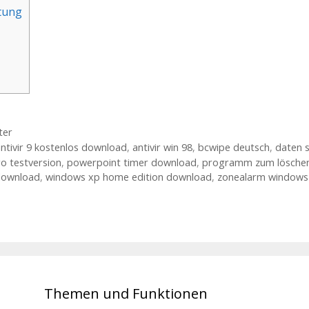
tung
ter
ntivir 9 kostenlos download
,
antivir win 98
,
bcwipe deutsch
,
daten s
o testversion
,
powerpoint timer download
,
programm zum löschen
download
,
windows xp home edition download
,
zonealarm windows
Themen und Funktionen