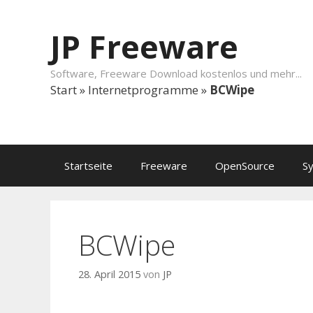
Springe zum Inhalt
JP Freeware
Software, Freeware Download kostenlos und mehr...
Start
»
Internetprogramme
»
BCWipe
Startseite
Freeware
OpenSource
S
BCWipe
28. April 2015
von
JP