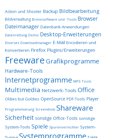
Bildbearbeitung
Backup
Action und Shooter
Browser
Bildverwaltung
Brennsoftware und -Tools
Dateimanager
Datenbank-Anwendungen
Desktop-Erweiterungen
Datenrettung
Demo
E-Mail
Encodieren und
Diverses
Downloadmanager
Firefox Plugins/Erweiterungen
Konvertieren
Freeware
Grafikprogramme
Hardware-Tools
Internetprogramme
MP3-Tools
Multimedia
Office
Netzwerk-Tools
OpenSource
Player
Oldies but Goldies
PDF-Tools
Shareware
Programmierung
Screenshots
Sicherheit
sonstige Office-Tools
sonstige
Spiele
System-Tools
System-
Spurenvernichter
Systemprogramme
Tuning
Taktik