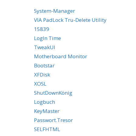
System-Manager
VIA PadLock Tru-Delete Utility
15839
LogIn Time
TweakUI
Motherboard Monitor
Bootstar
XFDisk
XOSL
ShutDownKönig
Logbuch
KeyMaster
Passwort.Tresor
SELFHTML