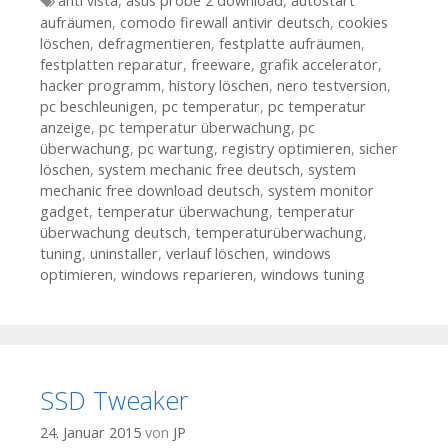
Tags
anti vista
,
asus probe 2 download
,
autostart
aufräumen
,
comodo firewall antivir deutsch
,
cookies
löschen
,
defragmentieren
,
festplatte aufräumen
,
festplatten reparatur
,
freeware
,
grafik accelerator
,
hacker programm
,
history löschen
,
nero testversion
,
pc beschleunigen
,
pc temperatur
,
pc temperatur
anzeige
,
pc temperatur überwachung
,
pc
überwachung
,
pc wartung
,
registry optimieren
,
sicher
löschen
,
system mechanic free deutsch
,
system
mechanic free download deutsch
,
system monitor
gadget
,
temperatur überwachung
,
temperatur
überwachung deutsch
,
temperaturüberwachung
,
tuning
,
uninstaller
,
verlauf löschen
,
windows
optimieren
,
windows reparieren
,
windows tuning
SSD Tweaker
24. Januar 2015
von
JP