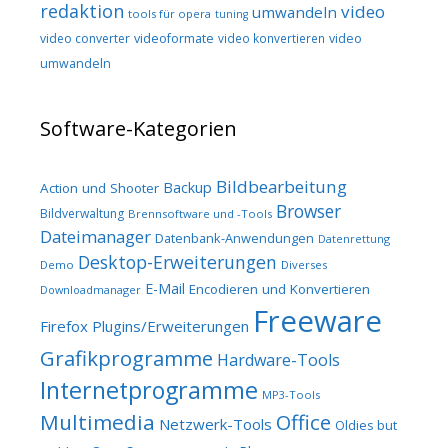
redaktion
video
umwandeln
tools für opera
tuning
video converter
videoformate
video konvertieren
video
umwandeln
Software-Kategorien
Bildbearbeitung
Backup
Action und Shooter
Browser
Bildverwaltung
Brennsoftware und -Tools
Dateimanager
Datenbank-Anwendungen
Datenrettung
Desktop-Erweiterungen
Demo
Diverses
E-Mail
Encodieren und Konvertieren
Downloadmanager
Freeware
Firefox Plugins/Erweiterungen
Grafikprogramme
Hardware-Tools
Internetprogramme
MP3-Tools
Multimedia
Office
Netzwerk-Tools
Oldies but