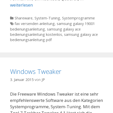
weiterlesen
Kategorien
Shareware
,
System-Tuning
,
Systemprogramme
Tags
fax versenden anleitung
,
samsung galaxy 19001
bedienungsanleitung
,
samsung galaxy ace
bedienungsanleitung kostenlos
,
samsung galaxy ace
bedienungsanleitung pdf
Windows Tweaker
3. Januar 2015
von
JP
Die Freeware Windows Tweaker ist eine sehr
empfehlenswerte Software aus den Kategorien
Systemprogramme, System-Tuning. Mit dem
Tool 7 Taskbar Tweaker 4.1 lässt sich die