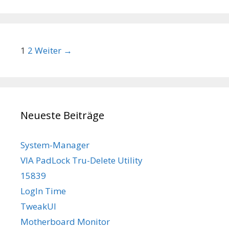
Beitrags-Navigation
1
2
Weiter →
Neueste Beiträge
System-Manager
VIA PadLock Tru-Delete Utility
15839
LogIn Time
TweakUI
Motherboard Monitor