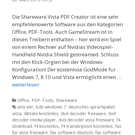
Die Shareware Vista PDF Creator ist eine sehr
empfehlenswerte Software aus den Kategorien
Office, PDF-Tools. Auch GameStream ist in
diesen Treibern enthalten – hier wird ein Spiel
von einem Rechner auf Nvidias Videospiel-
Handheld Nvidia Shield gestreamed. Schluss
mit den Klick-Orgien bei der Windows-
Konfiguration! Der kostenlose GodMode für
Windows 7, 8 10 und Vista ermöglicht einen …
weiterlesen
Kategorien
Office
,
PDF-Tools
,
Shareware
Tags
anti vier
,
bde windows 7
,
deutsches sprachpaket
vista
,
diktate kostenlos
,
dvd decoder freeware
,
dvd
decoder media player
,
dvd decoder vista freeware
,
f4
download
,
f4 kostenlos
,
f4 transkription kostenlos
,
fax
für vista freeware
,
fax software deutsch
,
fax software