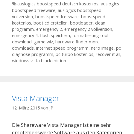
Tags
auslogics boostspeed deutsch kostenlos
,
auslogics
boostspeed freeware
,
auslogics boostspeed
vollversion
,
boostspeed freeware
,
boostspeed
kostenlos
,
boot cd erstellen
,
bootloader
,
clean
programm
,
emergency 2
,
emergency 2 vollversion
,
emergency 4
,
flash speichern
,
formatierung tool
download
,
game wiz
,
hardware finder more
downloads
,
internet speed programm
,
nero image
,
pc
diagnose programm
,
pc turbo kostenlos
,
recover it all
,
windows vista black edition
Vista Manager
12. März 2015
von
JP
Die Shareware Vista Manager ist eine sehr
empfehlenswerte Software aus den Kategorien