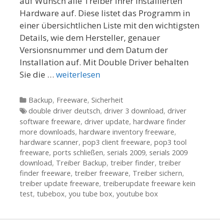
auf Wunsch alle Treiber Ihrer installierten
Hardware auf. Diese listet das Programm in
einer übersichtlichen Liste mit den wichtigsten
Details, wie dem Hersteller, genauer
Versionsnummer und dem Datum der
Installation auf. Mit Double Driver behalten
Sie die …
weiterlesen
Kategorien
Backup
,
Freeware
,
Sicherheit
Tags
double driver deutsch
,
driver 3 download
,
driver
software freeware
,
driver update
,
hardware finder
more downloads
,
hardware inventory freeware
,
hardware scanner
,
pop3 client freeware
,
pop3 tool
freeware
,
ports schließen
,
serials 2009
,
serials 2009
download
,
Treiber Backup
,
treiber finder
,
treiber
finder freeware
,
treiber freeware
,
Treiber sichern
,
treiber update freeware
,
treiberupdate freeware kein
test
,
tubebox
,
you tube box
,
youtube box