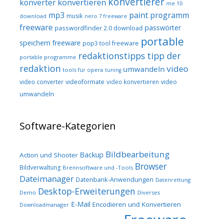
konvertierer
konvertieren
konverter
me 10
mp3
paint programm
musik
download
nero 7 freeware
freeware
passwörter
passwordfinder 2.0 download
portable
speichern freeware
pop3 tool freeware
redaktionstipps
tipp der
portable programme
redaktion
video
umwandeln
tools für opera
tuning
video converter
videoformate
video konvertieren
video
umwandeln
Software-Kategorien
Bildbearbeitung
Backup
Action und Shooter
Browser
Bildverwaltung
Brennsoftware und -Tools
Dateimanager
Datenbank-Anwendungen
Datenrettung
Desktop-Erweiterungen
Demo
Diverses
E-Mail
Encodieren und Konvertieren
Downloadmanager