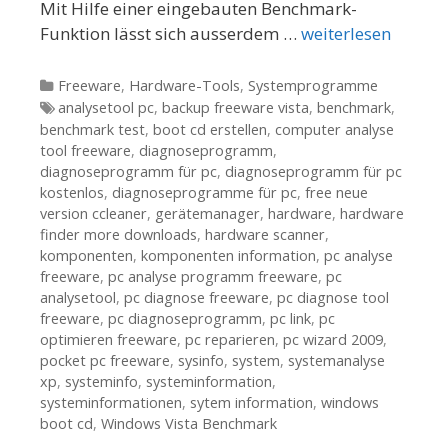
Mit Hilfe einer eingebauten Benchmark-
Funktion lässt sich ausserdem …
weiterlesen
Kategorien
Freeware
,
Hardware-Tools
,
Systemprogramme
Tags
analysetool pc
,
backup freeware vista
,
benchmark
,
benchmark test
,
boot cd erstellen
,
computer analyse
tool freeware
,
diagnoseprogramm
,
diagnoseprogramm für pc
,
diagnoseprogramm für pc
kostenlos
,
diagnoseprogramme für pc
,
free neue
version ccleaner
,
gerätemanager
,
hardware
,
hardware
finder more downloads
,
hardware scanner
,
komponenten
,
komponenten information
,
pc analyse
freeware
,
pc analyse programm freeware
,
pc
analysetool
,
pc diagnose freeware
,
pc diagnose tool
freeware
,
pc diagnoseprogramm
,
pc link
,
pc
optimieren freeware
,
pc reparieren
,
pc wizard 2009
,
pocket pc freeware
,
sysinfo
,
system
,
systemanalyse
xp
,
systeminfo
,
systeminformation
,
systeminformationen
,
sytem information
,
windows
boot cd
,
Windows Vista Benchmark