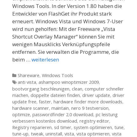
Windows Tools. In der Version 1.80 haben die
Entwickler von FlashGet ihr Produkt stark
erneuert. Windows Vista und Windows 7-User
wird nun geholfen: Mit der Freeware „Vista
Shortcut Overlay Manager“ können Sie mit
wenigen Mausklicks Verknüpfungspfeile
entfernen. Sie verwalten die Programme, die
beim …
weiterlesen
Kategorien
Shareware
,
Windows Tools
Tags
anti vista
,
ashampoo winoptimizer 2009
,
bootvorgang beschleunigen
,
clean
,
computer schneller
machen
,
doppelte dateien finden
,
driver update
,
driver
update free
,
faster
,
hardware finder more downloads
,
hardware scanner
,
maintain
,
nero 9 testversion
,
optimize
,
passwordfinder 2.0 download
,
pc leistung
verbessern kostenlos download
,
registry editor
,
Registry reparieren
,
sd timer
,
system optimieren
,
tune
,
tune-up
,
tweak
,
uninstall
,
vista
,
vista optimieren
,
vista