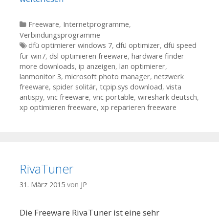
Kategorien
Freeware
,
Internetprogramme
,
Verbindungsprogramme
Tags
dfü optimierer windows 7
,
dfü optimizer
,
dfü speed
für win7
,
dsl optimieren freeware
,
hardware finder
more downloads
,
ip anzeigen
,
lan optimierer
,
lanmonitor 3
,
microsoft photo manager
,
netzwerk
freeware
,
spider solitär
,
tcpip.sys download
,
vista
antispy
,
vnc freeware
,
vnc portable
,
wireshark deutsch
,
xp optimieren freeware
,
xp reparieren freeware
RivaTuner
31. März 2015
von
JP
Die Freeware RivaTuner ist eine sehr