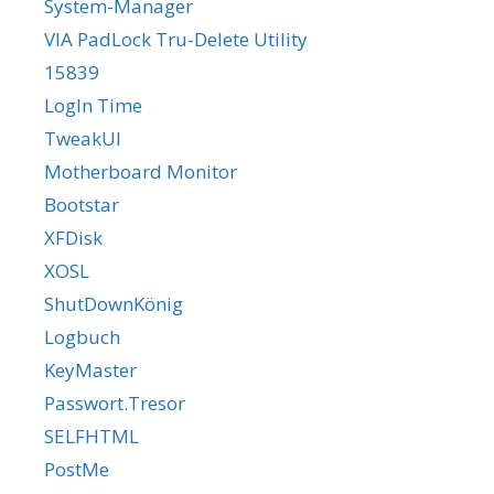
System-Manager
VIA PadLock Tru-Delete Utility
15839
LogIn Time
TweakUI
Motherboard Monitor
Bootstar
XFDisk
XOSL
ShutDownKönig
Logbuch
KeyMaster
Passwort.Tresor
SELFHTML
PostMe