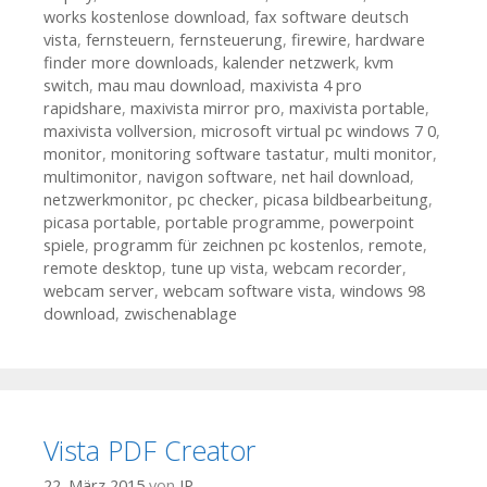
works kostenlose download
,
fax software deutsch
vista
,
fernsteuern
,
fernsteuerung
,
firewire
,
hardware
finder more downloads
,
kalender netzwerk
,
kvm
switch
,
mau mau download
,
maxivista 4 pro
rapidshare
,
maxivista mirror pro
,
maxivista portable
,
maxivista vollversion
,
microsoft virtual pc windows 7 0
,
monitor
,
monitoring software tastatur
,
multi monitor
,
multimonitor
,
navigon software
,
net hail download
,
netzwerkmonitor
,
pc checker
,
picasa bildbearbeitung
,
picasa portable
,
portable programme
,
powerpoint
spiele
,
programm für zeichnen pc kostenlos
,
remote
,
remote desktop
,
tune up vista
,
webcam recorder
,
webcam server
,
webcam software vista
,
windows 98
download
,
zwischenablage
Vista PDF Creator
22. März 2015
von
JP