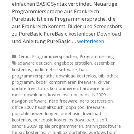
einfachen BASIC Syntax verbindet. Neuartige
Programmiersprache aus Frankreich
Purebasic ist eine Programmiersprache, die
aus Frankreich kommt. Bilder und Screenshots
zu PureBasic PureBasic kostenloser Download
und Anleitung PureBasic …
weiterlesen
Kategorien
Demo
,
Programmiersprachen
,
Programmierung
Tags
adaware deutsch
,
angebote erstellen
,
assembler
kostenlos
,
audiometrie software
,
basic
programmiersprache download kostenlos
,
bibliothek
programm
,
bilder komprimieren freeware
,
driver
update free
,
fotos komprimieren
,
hardware finder
more downloads
,
kostenlose donloads
,
ls 2009
,
navigon software
,
nero freeware
,
nero testversion
,
office 2007 haushaltsbuch
,
pop3 tool freeware
,
portable anwendungen
,
purebasic download
kostenlos
,
purebasic kostenlos download
,
sisoft
sandra 2009
,
spiele programmieren
,
trainingssoftware
für src kostenlos
,
virtualbox portable
,
windows boot