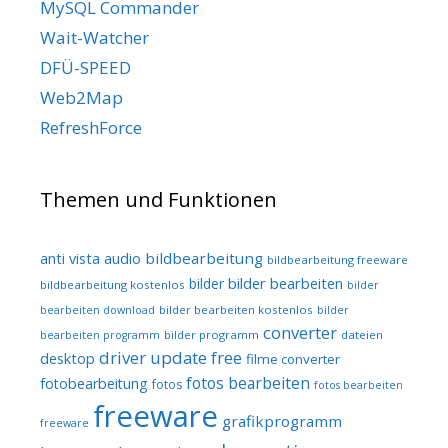
MySQL Commander
Wait-Watcher
DFÜ-SPEED
Web2Map
RefreshForce
Themen und Funktionen
audio
bildbearbeitung
anti vista
bildbearbeitung freeware
bilder bearbeiten
bilder
bildbearbeitung kostenlos
bilder
bilder bearbeiten kostenlos
bearbeiten download
bilder
converter
bilder programm
dateien
bearbeiten programm
driver update free
desktop
filme converter
fotos bearbeiten
fotobearbeitung
fotos
fotos bearbeiten
freeware
grafikprogramm
freeware