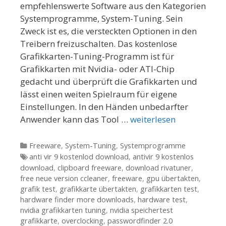
empfehlenswerte Software aus den Kategorien
Systemprogramme, System-Tuning. Sein
Zweck ist es, die versteckten Optionen in den
Treibern freizuschalten. Das kostenlose
Grafikkarten-Tuning-Programm ist für
Grafikkarten mit Nvidia- oder ATI-Chip
gedacht und überprüft die Grafikkarten und
lässt einen weiten Spielraum für eigene
Einstellungen. In den Händen unbedarfter
Anwender kann das Tool …
weiterlesen
Kategorien
Freeware
,
System-Tuning
,
Systemprogramme
Tags
anti vir 9 kostenlod download
,
antivir 9 kostenlos
download
,
clipboard freeware
,
download rivatuner
,
free neue version ccleaner
,
freeware
,
gpu übertakten
,
grafik test
,
grafikkarte übertakten
,
grafikkarten test
,
hardware finder more downloads
,
hardware test
,
nvidia grafikkarten tuning
,
nvidia speichertest
grafikkarte
,
overclocking
,
passwordfinder 2.0