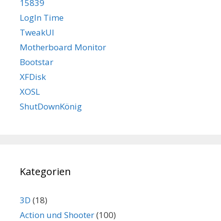
15839
LogIn Time
TweakUI
Motherboard Monitor
Bootstar
XFDisk
XOSL
ShutDownKönig
Kategorien
3D
(18)
Action und Shooter
(100)