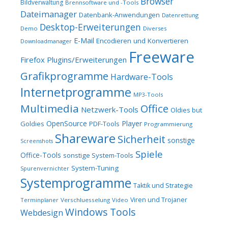
Browser
Bildverwaltung
Brennsoftware und -Tools
Dateimanager
Datenbank-Anwendungen
Datenrettung
Desktop-Erweiterungen
Demo
Diverses
E-Mail
Encodieren und Konvertieren
Downloadmanager
Freeware
Firefox Plugins/Erweiterungen
Grafikprogramme
Hardware-Tools
Internetprogramme
MP3-Tools
Multimedia
Office
Netzwerk-Tools
Oldies but
OpenSource
Player
Goldies
PDF-Tools
Programmierung
Shareware
Sicherheit
sonstige
Screenshots
Spiele
Office-Tools
sonstige System-Tools
System-Tuning
Spurenvernichter
Systemprogramme
Taktik und Strategie
Viren und Trojaner
Terminplaner
Verschluesselung
Video
Windows Tools
Webdesign