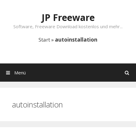
Springe zum Inhalt
JP Freeware
Software, Freeware Download kostenlos und mehr...
Start
»
autoinstallation
Menü
Suchen
autoinstallation