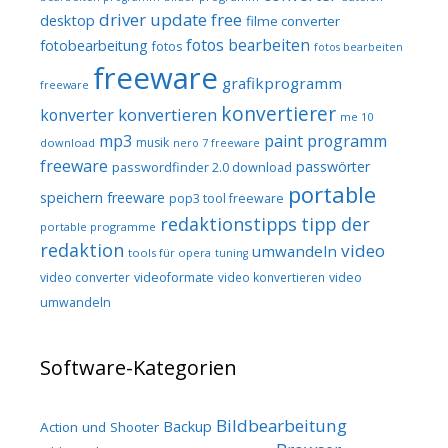
driver update free
desktop
filme converter
fotos bearbeiten
fotobearbeitung
fotos
fotos bearbeiten
freeware
grafikprogramm
freeware
konvertierer
konvertieren
konverter
me 10
mp3
paint programm
musik
download
nero 7 freeware
freeware
passwörter
passwordfinder 2.0 download
portable
speichern freeware
pop3 tool freeware
redaktionstipps
tipp der
portable programme
redaktion
video
umwandeln
tools für opera
tuning
video converter
videoformate
video konvertieren
video
umwandeln
Software-Kategorien
Bildbearbeitung
Backup
Action und Shooter