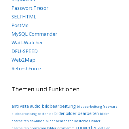
Passwort.Tresor
SELFHTML
PostMe
MySQL Commander
Wait-Watcher
DFÜ-SPEED
Web2Map
RefreshForce
Themen und Funktionen
audio
bildbearbeitung
anti vista
bildbearbeitung freeware
bilder bearbeiten
bilder
bildbearbeitung kostenlos
bilder
bilder bearbeiten kostenlos
bearbeiten download
bilder
converter
bilder programm
dateien
bearbeiten programm