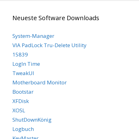
Neueste Software Downloads
System-Manager
VIA PadLock Tru-Delete Utility
15839
LogIn Time
TweakUI
Motherboard Monitor
Bootstar
XFDisk
XOSL
ShutDownKönig
Logbuch
KeyMaster