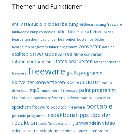
Themen und Funktionen
audio
bildbearbeitung
anti vista
bildbearbeitung freeware
bilder bearbeiten
bilder
bildbearbeitung kostenlos
bilder
bilder bearbeiten kostenlos
bearbeiten download
bilder
converter
bilder programm
dateien
bearbeiten programm
driver update free
desktop
filme converter
fotos bearbeiten
fotobearbeitung
fotos
fotos bearbeiten
freeware
grafikprogramm
freeware
konvertierer
konvertieren
konverter
me 10
mp3
paint programm
musik
download
nero 7 freeware
freeware
passwörter
passwordfinder 2.0 download
portable
speichern freeware
pop3 tool freeware
redaktionstipps
tipp der
portable programme
redaktion
video
umwandeln
tools für opera
tuning
video converter
videoformate
video konvertieren
video