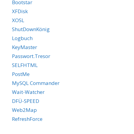
Bootstar
XFDisk
XOSL
ShutDownKönig
Logbuch
KeyMaster
Passwort.Tresor
SELFHTML
PostMe
MySQL Commander
Wait-Watcher
DFÜ-SPEED
Web2Map
RefreshForce