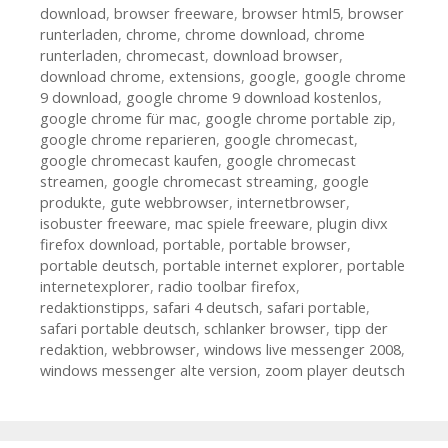
download
,
browser freeware
,
browser html5
,
browser
runterladen
,
chrome
,
chrome download
,
chrome
runterladen
,
chromecast
,
download browser
,
download chrome
,
extensions
,
google
,
google chrome
9 download
,
google chrome 9 download kostenlos
,
google chrome für mac
,
google chrome portable zip
,
google chrome reparieren
,
google chromecast
,
google chromecast kaufen
,
google chromecast
streamen
,
google chromecast streaming
,
google
produkte
,
gute webbrowser
,
internetbrowser
,
isobuster freeware
,
mac spiele freeware
,
plugin divx
firefox download
,
portable
,
portable browser
,
portable deutsch
,
portable internet explorer
,
portable
internetexplorer
,
radio toolbar firefox
,
redaktionstipps
,
safari 4 deutsch
,
safari portable
,
safari portable deutsch
,
schlanker browser
,
tipp der
redaktion
,
webbrowser
,
windows live messenger 2008
,
windows messenger alte version
,
zoom player deutsch