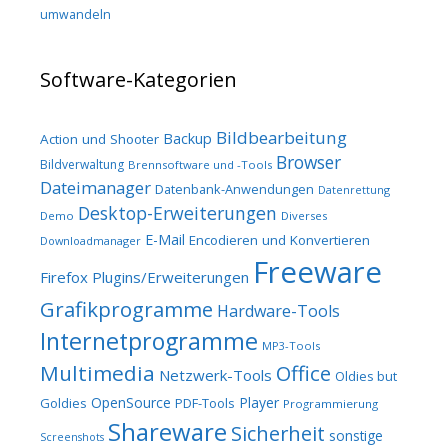
umwandeln
Software-Kategorien
Bildbearbeitung
Backup
Action und Shooter
Browser
Bildverwaltung
Brennsoftware und -Tools
Dateimanager
Datenbank-Anwendungen
Datenrettung
Desktop-Erweiterungen
Demo
Diverses
E-Mail
Encodieren und Konvertieren
Downloadmanager
Freeware
Firefox Plugins/Erweiterungen
Grafikprogramme
Hardware-Tools
Internetprogramme
MP3-Tools
Multimedia
Office
Netzwerk-Tools
Oldies but
OpenSource
Player
Goldies
PDF-Tools
Programmierung
Shareware
Sicherheit
sonstige
Screenshots