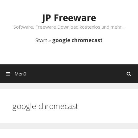
Springe zum Inhalt
JP Freeware
Software, Freeware Download kostenlos und mehr...
Start
»
google chromecast
Menü
Suchen
google chromecast