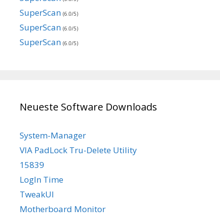
SuperScan
(6.0/5)
SuperScan
(6.0/5)
SuperScan
(6.0/5)
Neueste Software Downloads
System-Manager
VIA PadLock Tru-Delete Utility
15839
LogIn Time
TweakUI
Motherboard Monitor