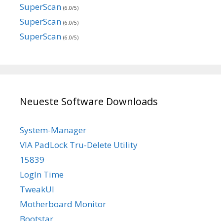
SuperScan
(6.0/5)
SuperScan
(6.0/5)
SuperScan
(6.0/5)
Neueste Software Downloads
System-Manager
VIA PadLock Tru-Delete Utility
15839
LogIn Time
TweakUI
Motherboard Monitor
Bootstar