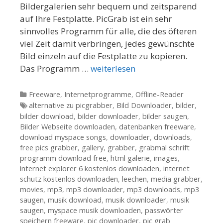
Bildergalerien sehr bequem und zeitsparend
auf Ihre Festplatte. PicGrab ist ein sehr
sinnvolles Programm für alle, die des öfteren
viel Zeit damit verbringen, jedes gewünschte
Bild einzeln auf die Festplatte zu kopieren.
Das Programm …
weiterlesen
Kategorien
Freeware
,
Internetprogramme
,
Offline-Reader
Tags
alternative zu picgrabber
,
Bild Downloader
,
bilder
,
bilder download
,
bilder downloader
,
bilder saugen
,
Bilder Webseite downloaden
,
datenbanken freeware
,
download myspace songs
,
downloader
,
downloads
,
free pics grabber
,
gallery
,
grabber
,
grabmal schrift
programm download free
,
html galerie
,
images
,
internet explorer 6 kostenlos downloaden
,
internet
schutz kostenlos downloaden
,
leechen
,
media grabber
,
movies
,
mp3
,
mp3 downloader
,
mp3 downloads
,
mp3
saugen
,
musik download
,
musik downloader
,
musik
saugen
,
myspace musik downloaden
,
passwörter
speichern freeware
,
pic downloader
,
pic grab