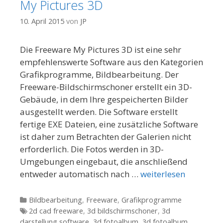
My Pictures 3D
10. April 2015
von
JP
Die Freeware My Pictures 3D ist eine sehr
empfehlenswerte Software aus den Kategorien
Grafikprogramme, Bildbearbeitung. Der
Freeware-Bildschirmschoner erstellt ein 3D-
Gebäude, in dem Ihre gespeicherten Bilder
ausgestellt werden. Die Software erstellt
fertige EXE Dateien, eine zusätzliche Software
ist daher zum Betrachten der Galerien nicht
erforderlich. Die Fotos werden in 3D-
Umgebungen eingebaut, die anschließend
entweder automatisch nach …
weiterlesen
Kategorien
Bildbearbeitung
,
Freeware
,
Grafikprogramme
Tags
2d cad freeware
,
3d bildschirmschoner
,
3d
darstellung software
,
3d fotoalbum
,
3d fotoalbum