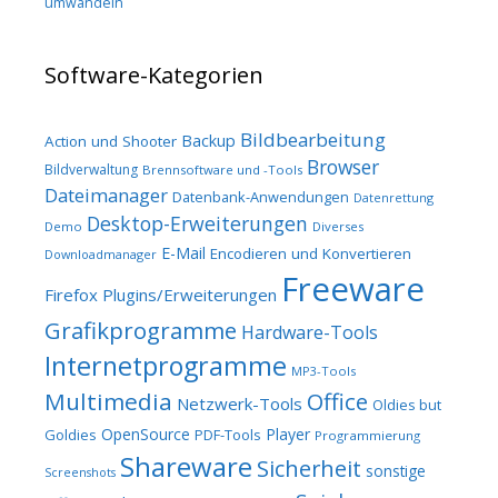
umwandeln
Software-Kategorien
Bildbearbeitung
Backup
Action und Shooter
Browser
Bildverwaltung
Brennsoftware und -Tools
Dateimanager
Datenbank-Anwendungen
Datenrettung
Desktop-Erweiterungen
Demo
Diverses
E-Mail
Encodieren und Konvertieren
Downloadmanager
Freeware
Firefox Plugins/Erweiterungen
Grafikprogramme
Hardware-Tools
Internetprogramme
MP3-Tools
Multimedia
Office
Netzwerk-Tools
Oldies but
OpenSource
Player
Goldies
PDF-Tools
Programmierung
Shareware
Sicherheit
sonstige
Screenshots