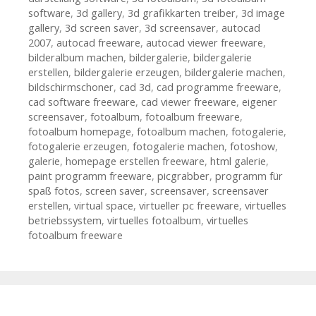
software
,
3d gallery
,
3d grafikkarten treiber
,
3d image
gallery
,
3d screen saver
,
3d screensaver
,
autocad
2007
,
autocad freeware
,
autocad viewer freeware
,
bilderalbum machen
,
bildergalerie
,
bildergalerie
erstellen
,
bildergalerie erzeugen
,
bildergalerie machen
,
bildschirmschoner
,
cad 3d
,
cad programme freeware
,
cad software freeware
,
cad viewer freeware
,
eigener
screensaver
,
fotoalbum
,
fotoalbum freeware
,
fotoalbum homepage
,
fotoalbum machen
,
fotogalerie
,
fotogalerie erzeugen
,
fotogalerie machen
,
fotoshow
,
galerie
,
homepage erstellen freeware
,
html galerie
,
paint programm freeware
,
picgrabber
,
programm für
spaß fotos
,
screen saver
,
screensaver
,
screensaver
erstellen
,
virtual space
,
virtueller pc freeware
,
virtuelles
betriebssystem
,
virtuelles fotoalbum
,
virtuelles
fotoalbum freeware