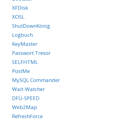
XFDisk
XOSL
ShutDownKönig
Logbuch
KeyMaster
Passwort.Tresor
SELFHTML
PostMe
MySQL Commander
Wait-Watcher
DFÜ-SPEED
Web2Map
RefreshForce