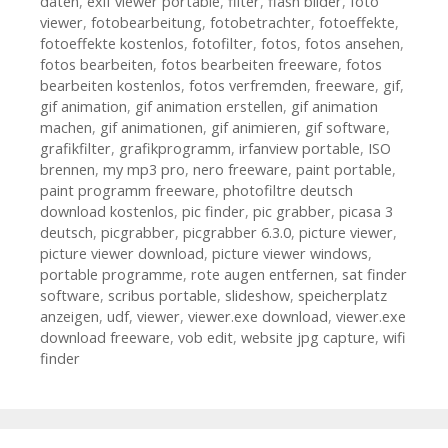
daten
,
exif viewer portable
,
filter
,
flash bilder
,
foto
viewer
,
fotobearbeitung
,
fotobetrachter
,
fotoeffekte
,
fotoeffekte kostenlos
,
fotofilter
,
fotos
,
fotos ansehen
,
fotos bearbeiten
,
fotos bearbeiten freeware
,
fotos
bearbeiten kostenlos
,
fotos verfremden
,
freeware
,
gif
,
gif animation
,
gif animation erstellen
,
gif animation
machen
,
gif animationen
,
gif animieren
,
gif software
,
grafikfilter
,
grafikprogramm
,
irfanview portable
,
ISO
brennen
,
my mp3 pro
,
nero freeware
,
paint portable
,
paint programm freeware
,
photofiltre deutsch
download kostenlos
,
pic finder
,
pic grabber
,
picasa 3
deutsch
,
picgrabber
,
picgrabber 6.3.0
,
picture viewer
,
picture viewer download
,
picture viewer windows
,
portable programme
,
rote augen entfernen
,
sat finder
software
,
scribus portable
,
slideshow
,
speicherplatz
anzeigen
,
udf
,
viewer
,
viewer.exe download
,
viewer.exe
download freeware
,
vob edit
,
website jpg capture
,
wifi
finder