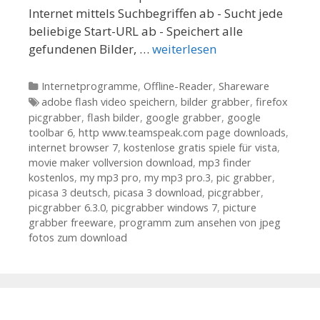
Internet mittels Suchbegriffen ab - Sucht jede
beliebige Start-URL ab - Speichert alle
gefundenen Bilder, …
weiterlesen
Kategorien
Internetprogramme
,
Offline-Reader
,
Shareware
Tags
adobe flash video speichern
,
bilder grabber
,
firefox
picgrabber
,
flash bilder
,
google grabber
,
google
toolbar 6
,
http www.teamspeak.com page downloads
,
internet browser 7
,
kostenlose gratis spiele für vista
,
movie maker vollversion download
,
mp3 finder
kostenlos
,
my mp3 pro
,
my mp3 pro.3
,
pic grabber
,
picasa 3 deutsch
,
picasa 3 download
,
picgrabber
,
picgrabber 6.3.0
,
picgrabber windows 7
,
picture
grabber freeware
,
programm zum ansehen von jpeg
fotos zum download