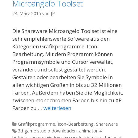
Microangelo Toolset
24. März 2015
von
JP
Die Shareware Microangelo Toolset ist eine
sehr empfehlenswerte Software aus den
Kategorien Grafikprogramme, Icon-
Bearbeitung. Mit dem Programm können
Programmsymbole und Cursor verwaltet,
verändert und selbst gestaltet werden.
Gestalten oder bearbeiten Sie Symbole in
allen wichtigen Größen in bis zu 32 Millionen
Farben. Außerdem haben Sie die Möglichkeit,
zwischen monochromen Farben bis hin zu XP-
Farben zu …
weiterlesen
Kategorien
Grafikprogramme
,
Icon-Bearbeitung
,
Shareware
Tags
3d game studio downloaden
,
animator 4
,
betriebssystem windows xp professional kostenlos d
,