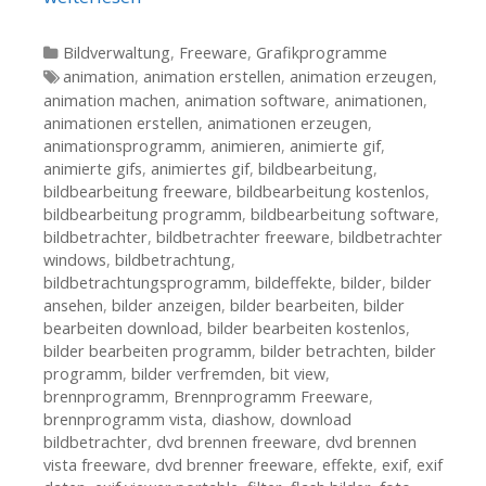
Kategorien
Bildverwaltung
,
Freeware
,
Grafikprogramme
Tags
animation
,
animation erstellen
,
animation erzeugen
,
animation machen
,
animation software
,
animationen
,
animationen erstellen
,
animationen erzeugen
,
animationsprogramm
,
animieren
,
animierte gif
,
animierte gifs
,
animiertes gif
,
bildbearbeitung
,
bildbearbeitung freeware
,
bildbearbeitung kostenlos
,
bildbearbeitung programm
,
bildbearbeitung software
,
bildbetrachter
,
bildbetrachter freeware
,
bildbetrachter
windows
,
bildbetrachtung
,
bildbetrachtungsprogramm
,
bildeffekte
,
bilder
,
bilder
ansehen
,
bilder anzeigen
,
bilder bearbeiten
,
bilder
bearbeiten download
,
bilder bearbeiten kostenlos
,
bilder bearbeiten programm
,
bilder betrachten
,
bilder
programm
,
bilder verfremden
,
bit view
,
brennprogramm
,
Brennprogramm Freeware
,
brennprogramm vista
,
diashow
,
download
bildbetrachter
,
dvd brennen freeware
,
dvd brennen
vista freeware
,
dvd brenner freeware
,
effekte
,
exif
,
exif