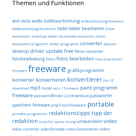
Themen und Funktionen
audio
bildbearbeitung
anti vista
bildbearbeitung freeware
bilder bearbeiten
bilder
bildbearbeitung kostenlos
bilder
bilder bearbeiten kostenlos
bearbeiten download
bilder
converter
bilder programm
dateien
bearbeiten programm
driver update free
desktop
filme converter
fotos bearbeiten
fotobearbeitung
fotos
fotos bearbeiten
freeware
grafikprogramm
freeware
konvertierer
konvertieren
konverter
me 10
mp3
paint programm
musik
download
nero 7 freeware
freeware
passwörter
passwordfinder 2.0 download
portable
speichern freeware
pop3 tool freeware
redaktionstipps
tipp der
portable programme
redaktion
video
umwandeln
tools für opera
tuning
video converter
videoformate
video konvertieren
video