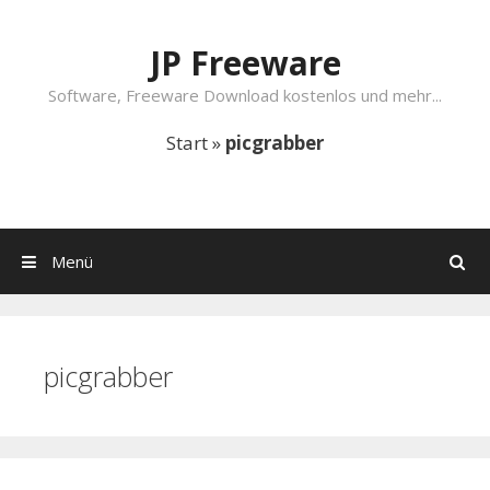
Springe zum Inhalt
JP Freeware
Software, Freeware Download kostenlos und mehr...
Start
»
picgrabber
Menü
Suchen
picgrabber