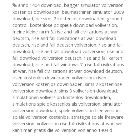
Tags
anno 1404 download
,
bagger simulator vollversion
kostenlos downloaden
,
baumaschinen simulator 2009
download
,
die sims 2 kostenlos downloaden
,
ground
control
,
kostenlose pc spiele download vollversion
,
meine kleine farm 3
,
rise and fall civilizations at war
deutsch
,
rise and fall civilizations at war download
deutsch
,
rise and fall deutsch vollversion
,
rise and fall
download
,
rise and fall download vollversion
,
rise and
fall download vollversion deutsch
,
rise and fall karten
download
,
rise and fall windows 7
,
rise fall civilizations
at war
,
rise fall civilizations at war download deutsch
,
risen kostenlos downloaden vollversion
,
risen
vollversion kostenlos downloaden
,
sims 2 kostenlose
vollversion download
,
sims 3 vollversion download
,
simulationen vollversion kostenlos downloaden
,
simulations spiele kostenlos als vollversion
,
simulator
vollversion download
,
spiele vollversion free version
,
spiele vollversion kostenlos
,
strategie spiele freeware
,
vollversion
,
vollversion rise fall civilizations at war
,
wo
kann man gratis die vollversion von anno 1404 d