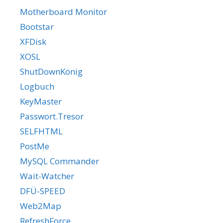
Motherboard Monitor
Bootstar
XFDisk
XOSL
ShutDownKönig
Logbuch
KeyMaster
Passwort.Tresor
SELFHTML
PostMe
MySQL Commander
Wait-Watcher
DFÜ-SPEED
Web2Map
RefreshForce