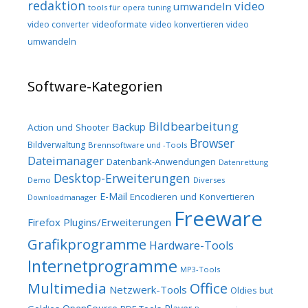
redaktion
video
umwandeln
tools für opera
tuning
video converter
videoformate
video konvertieren
video
umwandeln
Software-Kategorien
Bildbearbeitung
Backup
Action und Shooter
Browser
Bildverwaltung
Brennsoftware und -Tools
Dateimanager
Datenbank-Anwendungen
Datenrettung
Desktop-Erweiterungen
Demo
Diverses
E-Mail
Encodieren und Konvertieren
Downloadmanager
Freeware
Firefox Plugins/Erweiterungen
Grafikprogramme
Hardware-Tools
Internetprogramme
MP3-Tools
Multimedia
Office
Netzwerk-Tools
Oldies but