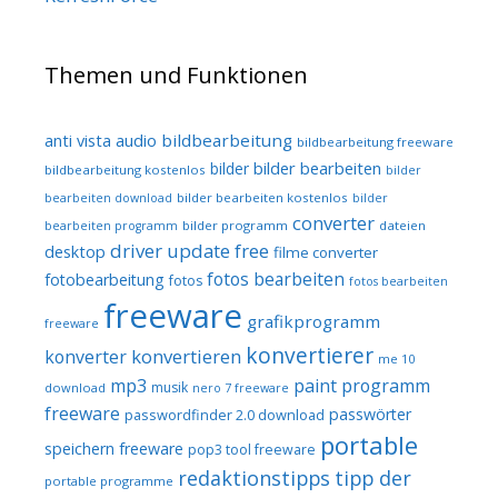
Themen und Funktionen
audio
bildbearbeitung
anti vista
bildbearbeitung freeware
bilder bearbeiten
bilder
bildbearbeitung kostenlos
bilder
bilder bearbeiten kostenlos
bearbeiten download
bilder
converter
bilder programm
dateien
bearbeiten programm
driver update free
desktop
filme converter
fotos bearbeiten
fotobearbeitung
fotos
fotos bearbeiten
freeware
grafikprogramm
freeware
konvertierer
konvertieren
konverter
me 10
mp3
paint programm
musik
download
nero 7 freeware
freeware
passwörter
passwordfinder 2.0 download
portable
speichern freeware
pop3 tool freeware
redaktionstipps
tipp der
portable programme