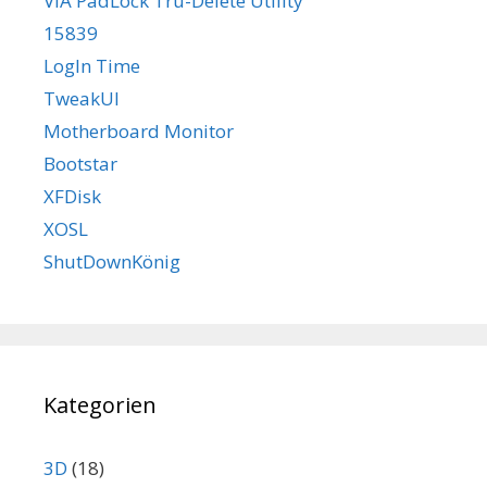
VIA PadLock Tru-Delete Utility
15839
LogIn Time
TweakUI
Motherboard Monitor
Bootstar
XFDisk
XOSL
ShutDownKönig
Kategorien
3D
(18)