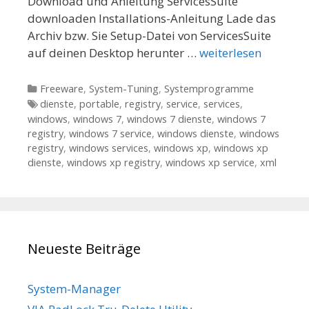
Download und Anleitung ServicesSuite
downloaden Installations-Anleitung Lade das
Archiv bzw. Sie Setup-Datei von ServicesSuite
auf deinen Desktop herunter …
weiterlesen
Kategorien
Freeware
,
System-Tuning
,
Systemprogramme
Tags
dienste
,
portable
,
registry
,
service
,
services
,
windows
,
windows 7
,
windows 7 dienste
,
windows 7
registry
,
windows 7 service
,
windows dienste
,
windows
registry
,
windows services
,
windows xp
,
windows xp
dienste
,
windows xp registry
,
windows xp service
,
xml
Neueste Beiträge
System-Manager