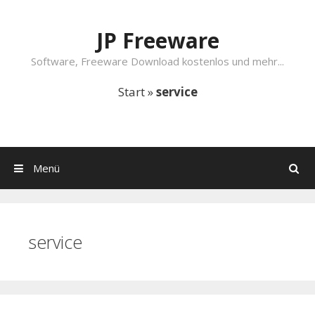
Springe zum Inhalt
JP Freeware
Software, Freeware Download kostenlos und mehr...
Start
»
service
Menü
Suchen
service