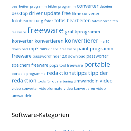
converter
bilder programm
dateien
bearbeiten programm
driver update free
desktop
filme converter
fotos bearbeiten
fotobearbeitung
fotos
fotos bearbeiten
freeware
grafikprogramm
freeware
konvertierer
konvertieren
konverter
me 10
mp3
paint programm
musik
download
nero 7 freeware
freeware
passwörter
passwordfinder 2.0 download
portable
speichern freeware
pop3 tool freeware
redaktionstipps
tipp der
portable programme
redaktion
video
umwandeln
tools für opera
tuning
video converter
videoformate
video konvertieren
video
umwandeln
Software-Kategorien