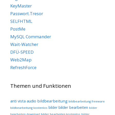
KeyMaster
Passwort.Tresor
SELFHTML
PostMe
MySQL Commander
Wait-Watcher
DFÜ-SPEED
Web2Map
RefreshForce
Themen und Funktionen
audio
bildbearbeitung
anti vista
bildbearbeitung freeware
bilder bearbeiten
bilder
bildbearbeitung kostenlos
bilder
bilder bearbeiten kostenlos
bearbeiten download
bilder