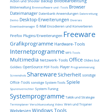
Bildbearbeitung
Backup
Action und Shooter
Browser
Bildverwaltung
Brennsoftware und -Tools
Dateimanager
Datenbank-Anwendungen
Datenrettung
Desktop-Erweiterungen
Demo
Diverses
E-Mail
Encodieren und Konvertieren
Downloadmanager
Freeware
Firefox Plugins/Erweiterungen
Grafikprogramme
Hardware-Tools
Internetprogramme
MP3-Tools
Multimedia
Office
Netzwerk-Tools
Oldies but
OpenSource
Player
Goldies
PDF-Tools
Programmierung
Shareware
Sicherheit
sonstige
Screenshots
Spiele
Office-Tools
sonstige System-Tools
System-Tuning
Spurenvernichter
Systemprogramme
Taktik und Strategie
Viren und Trojaner
Terminplaner
Verschluesselung
Video
Windows Tools
Webdesign