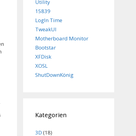
Utility
15839
LogIn Time
TweakUI
Motherboard Monitor
en
Bootstar
n
XFDisk
XOSL
ShutDownKönig
,
Kategorien
s
3D
(18)