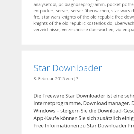
analysetool
,
pc diagnoseprogramm
,
pocket pc fr
entpacker
,
server
,
server überwachen
,
star wars 
fre
,
star wars knights of the old republic free dow
knights of the old republic kostenlos do
,
überwac
verzeichnisse
,
verzeichnisse überwachen
,
zip entp
Star Downloader
3. Februar 2015
von
JP
Die Freeware Star Downloader ist eine se
Internetprogramme, Downloadmanager. Di
Windows – steigern Sie die Download-Gesc
App-Käufe können Sie sich zusätzlich einig
Free Informationen zu Star Downloader Fr