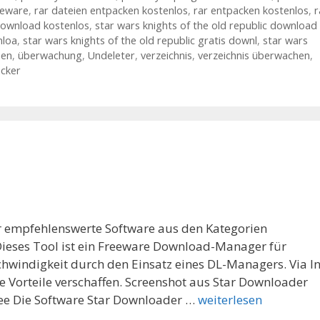
eeware
,
rar dateien entpacken kostenlos
,
rar entpacken kostenlos
,
r
download kostenlos
,
star wars knights of the old republic download
nloa
,
star wars knights of the old republic gratis downl
,
star wars
hen
,
überwachung
,
Undeleter
,
verzeichnis
,
verzeichnis überwachen
,
acker
hr empfehlenswerte Software aus den Kategorien
eses Tool ist ein Freeware Download-Manager für
hwindigkeit durch den Einsatz eines DL-Managers. Via In
e Vorteile verschaffen. Screenshot aus Star Downloader
ee Die Software Star Downloader …
weiterlesen