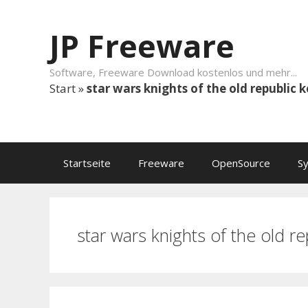
Springe zum Inhalt
JP Freeware
Software, Freeware Download kostenlos und mehr...
Start
»
star wars knights of the old republic 
Startseite
Freeware
OpenSource
S
star wars knights of the old r