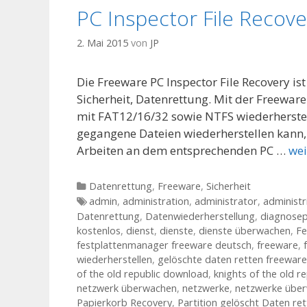
PC Inspector File Recove
2. Mai 2015
von
JP
Die Freeware PC Inspector File Recovery i
Sicherheit, Datenrettung. Mit der Freeware
mit FAT12/16/32 sowie NTFS wiederherstell
gegangene Dateien wiederherstellen kann, 
Arbeiten an dem entsprechenden PC …
wei
Kategorien
Datenrettung
,
Freeware
,
Sicherheit
Tags
admin
,
administration
,
administrator
,
administr
Datenrettung
,
Datenwiederherstellung
,
diagnose
kostenlos
,
dienst
,
dienste
,
dienste überwachen
,
Fe
festplattenmanager freeware deutsch
,
freeware
,
wiederherstellen
,
gelöschte daten retten freeware
of the old republic download
,
knights of the old r
netzwerk überwachen
,
netzwerke
,
netzwerke übe
Papierkorb Recovery
,
Partition gelöscht Daten re