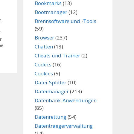
Bookmarks
(13)
Bootmanager
(12)
n
,
Brennsoftware und -Tools
(59)
f
Browser
(237)
r
he
Chatten
(13)
Cheats und Trainer
(2)
Codecs
(16)
Cookies
(5)
Datei-Splitter
(10)
Dateimanager
(213)
Datenbank-Anwendungen
(85)
Datenrettung
(54)
Datentraegerverwaltung
(14)