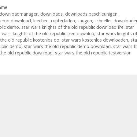
amme
downloadmanager
,
downloads
,
downloads beschleunigen
,
c demo download
,
leechen
,
runterladen
,
saugen
,
schneller downloade
ublic demo
,
star wars knights of the old republic download fre
,
star
r wars knights of the old republic free downloa
,
star wars knights o
 the old republic kostenlos do
,
star wars kostenlos downloaden
,
sta
public demo
,
star wars the old republic demo download
,
star wars t
the old republic download
,
star wars the old republic testversion