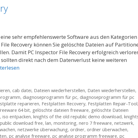
ry
st eine sehr empfehlenswerte Software aus den Kategorien
 File Recovery können Sie gelöschte Dateien auf Partition
en. Damit PC Inspector File Recovery erfolgreich verlore
sollten direkt nach dem Datenverlust keine weiteren
terlesen
ieren
,
cab datei
,
Dateien wiederherstellen
,
Daten wiederherstellen
,
programm
,
diagnoseprogramm für pc
,
diagnoseprogramm für pc
stplatte reparieren
,
Festplatten Recovery
,
Festplatten Repair-Tool
freeware 64 bit
,
gelöschte dateien freeware
,
gelöschte Dateien
,
iso entpacken
,
knights of the old republic demo download
,
knight
epublic download free
,
lan
,
monitoring
,
nero 7 freeware
,
netzwerk
,
rwachen
,
netzwerke überwachung
,
ordner
,
ordner überwachen
,
tten
,
pc analyse freeware
,
pc analyse programm freeware
,
pc