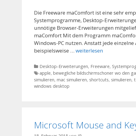
Die Freeware maComfort ist eine sehr emp
Systemprogramme, Desktop-Erweiterungen.
unnötige Browser-Erweiterungen mitgelief
maComfort Mit dem Programm maComfort
Windows-PC nutzen. Anstatt jede einzeln
beispielsweise …
weiterlesen
Kategorien
Desktop-Erweiterungen
,
Freeware
,
Systempro
Tags
apple
,
bewegliche bildschirmschoner wo den gan
simulieren
,
mac simulieren
,
shortcuts
,
simulieren
,
t
windows desktop
Microsoft Mouse and Ke
18. Februar 2015
von
JP