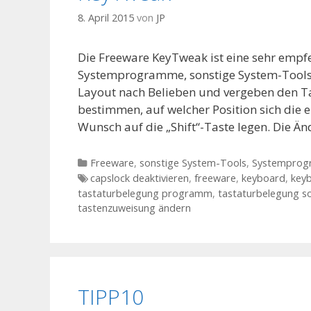
8. April 2015
von
JP
Die Freeware KeyTweak ist eine sehr empf
Systemprogramme, sonstige System-Tools
Layout nach Belieben und vergeben den Tas
bestimmen, auf welcher Position sich die 
Wunsch auf die „Shift“-Taste legen. Die 
Kategorien
Freeware
,
sonstige System-Tools
,
Systempro
Tags
capslock deaktivieren
,
freeware
,
keyboard
,
key
tastaturbelegung programm
,
tastaturbelegung s
tastenzuweisung ändern
TIPP10