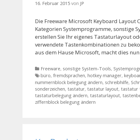
16. Februar 2015
von
JP
Die Freeware Microsoft Keyboard Layout C
Kategorien Systemprogramme, sonstige Sy
erstellen Sie Ihr eigenes Tastaturlayout o
verwendete Tastenkombinationen zu bekom
aus dem Hause Microsoft, macht dies nun
Kategorien
Freeware
,
sonstige System-Tools
,
Systempro
Tags
büro
,
fremdsprachen
,
hotkey manager
,
keyboa
nummernblock belegung ändern
,
schreibhilfe
,
Schr
sonderzeichen
,
tastatur
,
tastatur layout
,
tastatur 
tastaturbelegung ändern
,
tastaturlayout
,
tastenb
ziffernblock belegung ändern