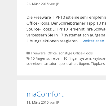
24. März 2015
von
JP
Die Freeware TIPP10 ist eine sehr empfehl
Office-Tools. Der Schreibtrainer Tipp 10 hä
Source-Tools: „TIPP10“ erkennt Ihre Schwä
verbessern Sie in 17 systematisch aufgebau
Übungslektionen reagieren …
weiterlesen
Kategorien
Freeware
,
Office
,
sonstige Office-Tools
Tags
10 Finger schreiben
,
10-finger-system
,
keyboar
schreiben
,
tastatur
,
tipp-trainer
,
tippen
,
Tippkurs
maComfort
11. März 2015
von
JP