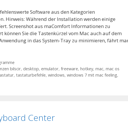
fehlenswerte Software aus den Kategorien
 Hinweis: Während der Installation werden einige
ert. Screenshot aus maComfort Informationen zu
 können Sie die Tastenkürzel vom Mac auch auf dem
e Anwendung in das System-Tray zu minimieren, fährt ma
gramme
zen bilscir
,
desktop
,
emulator
,
freeware
,
hotkey
,
mac
,
mac os
astatur
,
tastaturbefehle
,
windows
,
windows 7 mit mac feeling
,
yboard Center