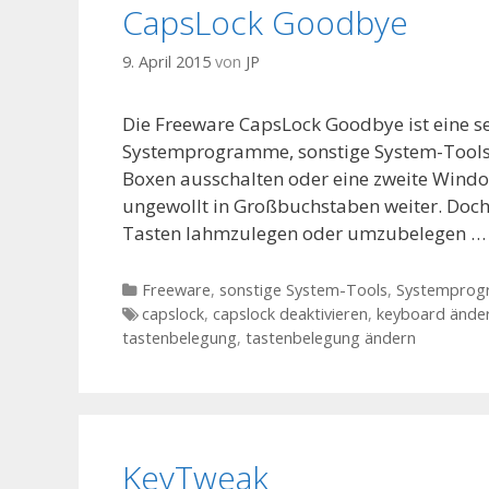
CapsLock Goodbye
9. April 2015
von
JP
Die Freeware CapsLock Goodbye ist eine s
Systemprogramme, sonstige System-Tools. 
Boxen ausschalten oder eine zweite Windo
ungewollt in Großbuchstaben weiter. Doch 
Tasten lahmzulegen oder umzubelegen 
Kategorien
Freeware
,
sonstige System-Tools
,
Systempro
Tags
capslock
,
capslock deaktivieren
,
keyboard ände
tastenbelegung
,
tastenbelegung ändern
KeyTweak