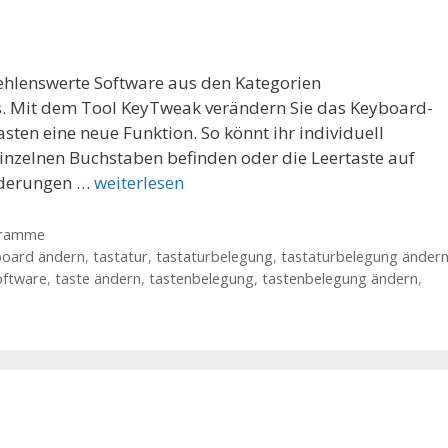
ehlenswerte Software aus den Kategorien
. Mit dem Tool KeyTweak verändern Sie das Keyboard-
ten eine neue Funktion. So könnt ihr individuell
einzelnen Buchstaben befinden oder die Leertaste auf
Änderungen …
weiterlesen
gramme
board ändern
,
tastatur
,
tastaturbelegung
,
tastaturbelegung änder
oftware
,
taste ändern
,
tastenbelegung
,
tastenbelegung ändern
,