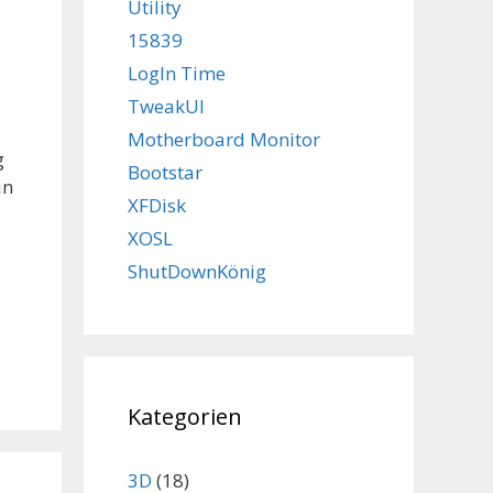
Utility
15839
LogIn Time
TweakUI
Motherboard Monitor
g
Bootstar
in
XFDisk
XOSL
ShutDownKönig
Kategorien
3D
(18)