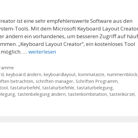
reator ist eine sehr empfehlenswerte Software aus den
stem-Tools. Mit dem Microsoft Keyboard Layout Creato
der ändern ein vorhandenes, um besseren Zugriff auf häuf
men. „Keyboard Layout Creator“, ein kostenloses Tool
 möglich. …
weiterlesen
gramme
rd
,
keyboard ändern
,
keyboardlayout
,
kommataste
,
nummernblock
iften betrachten
,
schriften manager
,
Schriften Programm
,
tool
,
tastaturbefehl
,
tastaturbefehle
,
tastaturbelegung
,
elegung
,
tastenbelegung ändern
,
tastenkombination
,
tastenkürzel
,