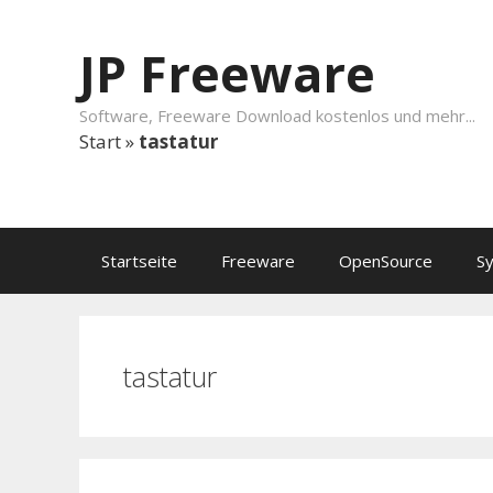
Springe zum Inhalt
JP Freeware
Software, Freeware Download kostenlos und mehr...
Start
»
tastatur
Startseite
Freeware
OpenSource
S
tastatur