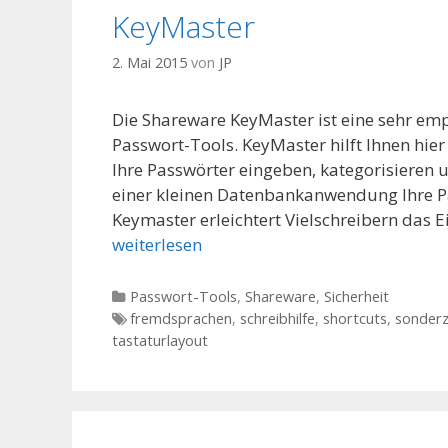
KeyMaster
2. Mai 2015
von
JP
Die Shareware KeyMaster ist eine sehr emp
Passwort-Tools. KeyMaster hilft Ihnen hie
Ihre Passwörter eingeben, kategorisieren 
einer kleinen Datenbankanwendung Ihre Pa
Keymaster erleichtert Vielschreibern das 
weiterlesen
Kategorien
Passwort-Tools
,
Shareware
,
Sicherheit
Tags
fremdsprachen
,
schreibhilfe
,
shortcuts
,
sonderz
tastaturlayout