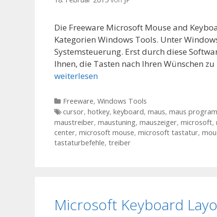
Die Freeware Microsoft Mouse and Keyboar
Kategorien Windows Tools. Unter Windows 8
Systemsteuerung. Erst durch diese Software
Ihnen, die Tasten nach Ihren Wünschen zu 
weiterlesen
Kategorien
Freeware
,
Windows Tools
Tags
cursor
,
hotkey
,
keyboard
,
maus
,
maus program
maustreiber
,
maustuning
,
mauszeiger
,
microsoft
,
center
,
microsoft mouse
,
microsoft tastatur
,
mou
tastaturbefehle
,
treiber
Microsoft Keyboard Layo